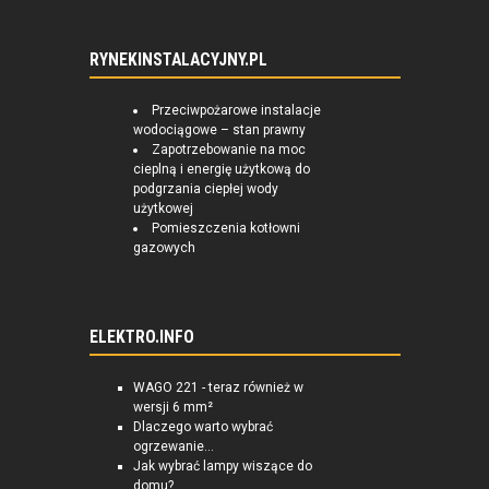
RYNEKINSTALACYJNY.PL
Przeciwpożarowe instalacje
wodociągowe – stan prawny
Zapotrzebowanie na moc
cieplną i energię użytkową do
podgrzania ciepłej wody
użytkowej
Pomieszczenia kotłowni
gazowych
ELEKTRO.INFO
WAGO 221 - teraz również w
wersji 6 mm²
Dlaczego warto wybrać
ogrzewanie...
Jak wybrać lampy wiszące do
domu?