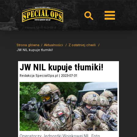
Strona główna
Aktualności
Z ostatniej chwili
JW NIL kupuje tłumiki!
JW NIL kupuje tłumiki!
Redakcja SpecialOps.pl
|
2023-07-31
Operatorzy Jednostki Wojskowej NIL. Foto.