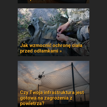
Jak wzmocnić ochronę ciała
przed odłamkami »
Czy Twoja infrastruktura jest
gotowa na zagrożenia z
powietrza?