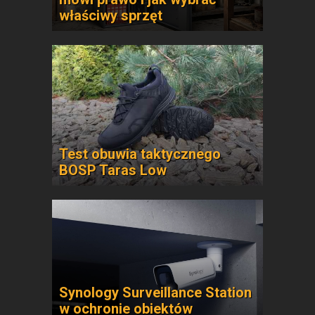
właściwy sprzęt
Test obuwia taktycznego
BOSP Taras Low
Synology Surveillance Station
w ochronie obiektów