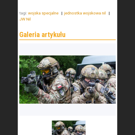
tagi:
wojska specjalne
jednostka wojskowa nil
JW Nil