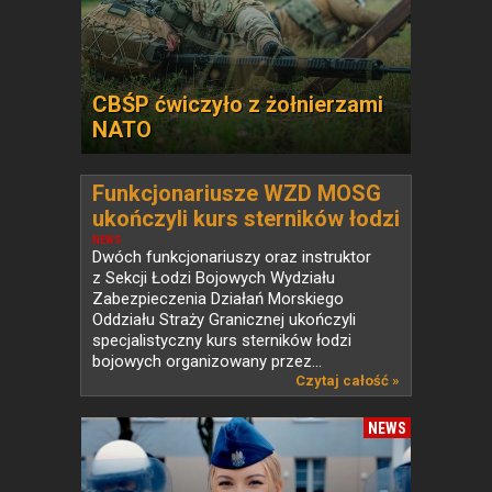
CBŚP ćwiczyło z żołnierzami
NATO
Funkcjonariusze WZD MOSG
ukończyli kurs sterników łodzi
bojowych
NEWS
Dwóch funkcjonariuszy oraz instruktor
z Sekcji Łodzi Bojowych Wydziału
Zabezpieczenia Działań Morskiego
Oddziału Straży Granicznej ukończyli
specjalistyczny kurs sterników łodzi
bojowych organizowany przez...
Czytaj całość »
NEWS