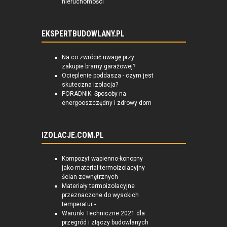
nieruchomości
EKSPERTBUDOWLANY.PL
Na co zwrócić uwagę przy
zakupie bramy garażowej?
Ocieplenie poddasza - czym jest
skuteczna izolacja?
PORADNIK: Sposoby na
energooszczędny i zdrowy dom
IZOLACJE.COM.PL
Kompozyt wapienno-konopny
jako materiał termoizolacyjny
ścian zewnętrznych
Materiały termoizolacyjne
przeznaczone do wysokich
temperatur -...
Warunki Techniczne 2021 dla
przegród i złączy budowlanych