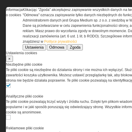
Informacja
Klikacjąc "Zgoda" akceptujesz zapisywanie wszystkich danych na tw
o cookies
"Odmowa" oznacza zapisywanie tylko danych niezbędnych do funkcj
REGULAMIN
Administratorem danych jest Grupa Medium sp. z o.o. z siedzibą w 
Dane są przetwarzane w celu zapewnienia funkcjonalności strony, a
Regulamin określa zasady korzystania z portalu
reklam. Masz prawo do wycofania zgody w dowolnym momencie. Da
www.special-ops.pl
realizxacji zamówienia (art. 6 ust. 1 lit. b RODO). Szczegółowe inf
znajdziesz w
Polityce prywatności
Ustawienia
Odmowa
Zgoda
Korzystanie z portalu jest równoznaczne
Ustawienia cookies
z zaakceptowaniem warunków ustanowionych
×
przez Grupa MEDIUM Spółka z ograniczoną
Niezbędne pliki cookie
odpowiedzialnością Spółka komandytowa, nr KRS:
Te pliki cookie są niezbędne do działania strony i nie można ich wyłączyć. Słu
0000537655, NIP 1132860378, REGON 146393437
zawartości koszyka użytkownika. Możesz ustawić przeglądarkę tak, aby blokował
(zwana dalej Grupa MEDIUM) w postaci Regulaminu.
strona nie będzie działała poprawnie. Te pliki cookie pozwalają na identyfika
Przeczytaj regulamin
Analityczne pliki cookie
Te pliki cookie pozwalają liczyć wizyty i źródła ruchu. Dzięki tym plikom wiadom
popularne i w jaki sposób poruszają się odwiedzający stronę. Wszystkie inform
cookie są anonimowe.
PRYWATNOŚĆ
Reklamowe pliki cookie