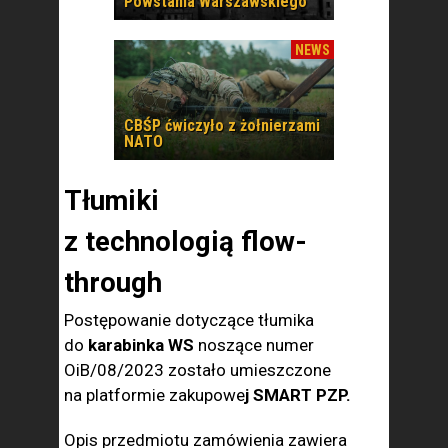
Powstania Warszawskiego
NEWS
CBŚP ćwiczyło z żołnierzami
NATO
Tłumiki
z technologią
flow-
through
Postępowanie dotyczące tłumika
do
karabinka WS
noszące numer
OiB/08/2023 zostało umieszczone
na platformie zakupowe
j SMART PZP.
Opis przedmiotu zamówienia zawiera