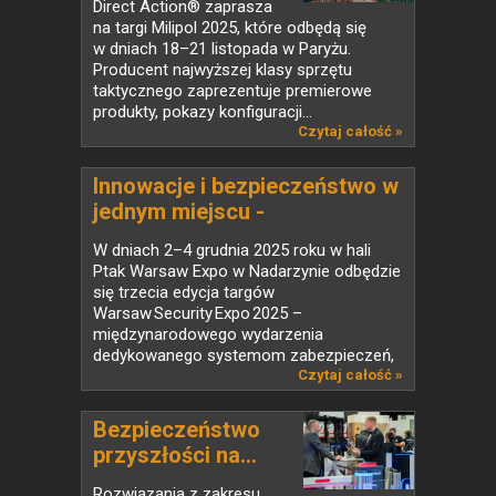
Direct Action® zaprasza
na targi Milipol 2025, które odbędą się
w dniach 18–21 listopada w Paryżu.
Producent najwyższej klasy sprzętu
taktycznego zaprezentuje premierowe
produkty, pokazy konfiguracji...
Czytaj całość »
Innowacje i bezpieczeństwo w
jednym miejscu -
Warsaw Security Expo 2025
W dniach 2–4 grudnia 2025 roku w hali
Ptak Warsaw Expo w Nadarzynie odbędzie
się trzecia edycja targów
Warsaw Security Expo 2025 –
międzynarodowego wydarzenia
dedykowanego systemom zabezpieczeń,
ochrony oraz...
Czytaj całość »
Bezpieczeństwo
przyszłości na...
Rozwiązania z zakresu