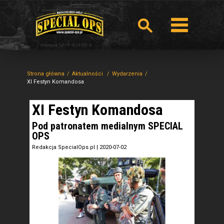
Strona główna
Aktualności
Wydarzenia
XI Festyn Komandosa
XI Festyn Komandosa
Pod patronatem medialnym SPECIAL
OPS
Redakcja SpecialOps.pl
|
2020-07-02