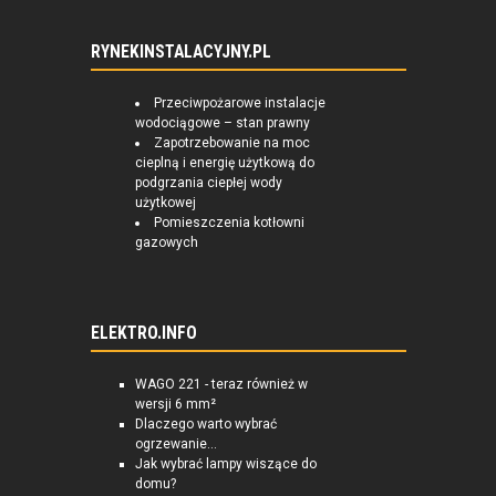
RYNEKINSTALACYJNY.PL
Przeciwpożarowe instalacje
wodociągowe – stan prawny
Zapotrzebowanie na moc
cieplną i energię użytkową do
podgrzania ciepłej wody
użytkowej
Pomieszczenia kotłowni
gazowych
ELEKTRO.INFO
WAGO 221 - teraz również w
wersji 6 mm²
Dlaczego warto wybrać
ogrzewanie...
Jak wybrać lampy wiszące do
domu?