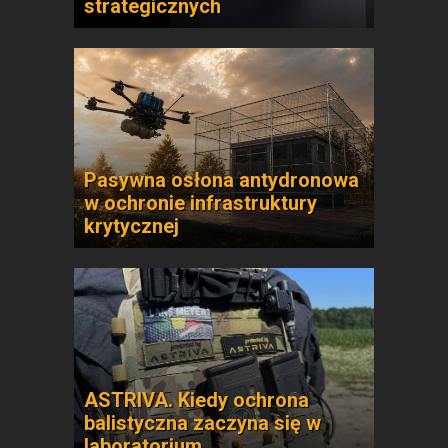
strategicznych
Pasywna osłona antydronowa
w ochronie infrastruktury
krytycznej
ASTRIVA. Kiedy ochrona
balistyczna zaczyna się w
laboratorium