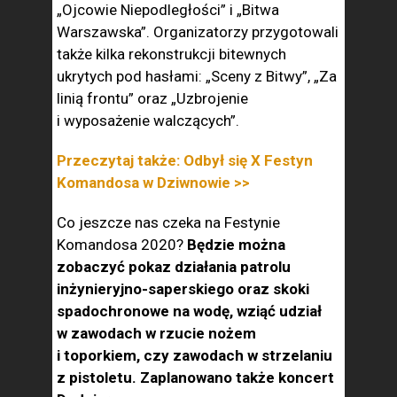
„Ojcowie Niepodległości” i „Bitwa
Warszawska”. Organizatorzy przygotowali
także kilka rekonstrukcji bitewnych
ukrytych pod hasłami: „Sceny z Bitwy”, „Za
linią frontu” oraz „Uzbrojenie
i wyposażenie walczących”.
Przeczytaj także: Odbył się X Festyn
Komandosa w Dziwnowie >>
Co jeszcze nas czeka na Festynie
Komandosa 2020?
Będzie można
zobaczyć pokaz działania patrolu
inżynieryjno-saperskiego oraz skoki
spadochronowe na wodę, wziąć udział
w zawodach w rzucie nożem
i toporkiem, czy zawodach w strzelaniu
z pistoletu. Zaplanowano także koncert