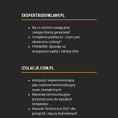
EKSPERTBUDOWLANY.PL
Na co zwrócić uwagę przy
zakupie bramy garażowej?
Ocieplenie poddasza - czym jest
skuteczna izolacja?
PORADNIK: Sposoby na
energooszczędny i zdrowy dom
IZOLACJE.COM.PL
Kompozyt wapienno-konopny
jako materiał termoizolacyjny
ścian zewnętrznych
Materiały termoizolacyjne
przeznaczone do wysokich
temperatur -...
Warunki Techniczne 2021 dla
przegród i złączy budowlanych