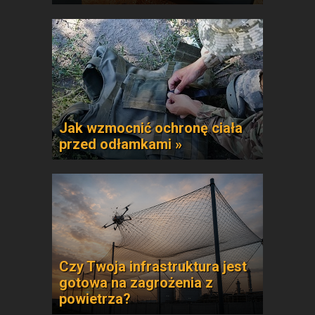
Jak wzmocnić ochronę ciała
przed odłamkami »
Czy Twoja infrastruktura jest
gotowa na zagrożenia z
powietrza?