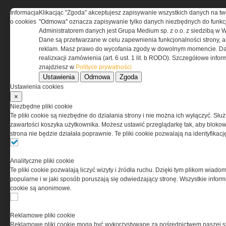
Informacja
Klikacjąc "Zgoda" akceptujesz zapisywanie wszystkich danych na tw
o cookies
"Odmowa" oznacza zapisywanie tylko danych niezbędnych do funkcj
REGULAMIN
Administratorem danych jest Grupa Medium sp. z o.o. z siedzibą w 
Dane są przetwarzane w celu zapewnienia funkcjonalności strony, a
Regulamin określa zasady korzystania z portalu
reklam. Masz prawo do wycofania zgody w dowolnym momencie. Da
www.special-ops.pl
realizxacji zamówienia (art. 6 ust. 1 lit. b RODO). Szczegółowe inf
znajdziesz w
Polityce prywatności
Ustawienia
Odmowa
Zgoda
Korzystanie z portalu jest równoznaczne
Ustawienia cookies
z zaakceptowaniem warunków ustanowionych
×
przez Grupa MEDIUM Spółka z ograniczoną
Niezbędne pliki cookie
odpowiedzialnością Spółka komandytowa, nr KRS:
Te pliki cookie są niezbędne do działania strony i nie można ich wyłączyć. Słu
0000537655, NIP 1132860378, REGON 146393437
zawartości koszyka użytkownika. Możesz ustawić przeglądarkę tak, aby blokował
(zwana dalej Grupa MEDIUM) w postaci Regulaminu.
strona nie będzie działała poprawnie. Te pliki cookie pozwalają na identyfika
Przeczytaj regulamin
Analityczne pliki cookie
Te pliki cookie pozwalają liczyć wizyty i źródła ruchu. Dzięki tym plikom wiadom
popularne i w jaki sposób poruszają się odwiedzający stronę. Wszystkie inform
cookie są anonimowe.
PRYWATNOŚĆ
Reklamowe pliki cookie
Reklamowe pliki cookie mogą być wykorzystywane za pośrednictwem naszej s