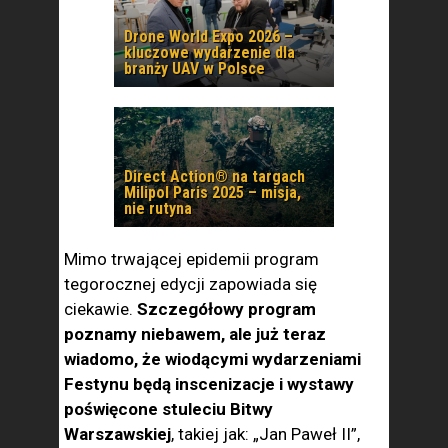
Drone World Expo 2026 –
kluczowe wydarzenie dla
branży UAV w Polsce
Direct Action® na targach
Milipol Paris 2025 – misja,
nie rutyna
Mimo trwającej epidemii program
tegorocznej edycji zapowiada się
ciekawie.
Szczegółowy program
poznamy niebawem, ale już teraz
wiadomo, że wiodącymi wydarzeniami
Festynu będą inscenizacje i wystawy
poświęcone stuleciu Bitwy
Warszawskiej
, takiej jak: „Jan Paweł II”,