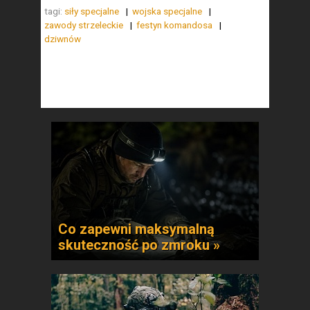
tagi:
siły specjalne
wojska specjalne
zawody strzeleckie
festyn komandosa
dziwnów
Co zapewni maksymalną
skuteczność po zmroku »