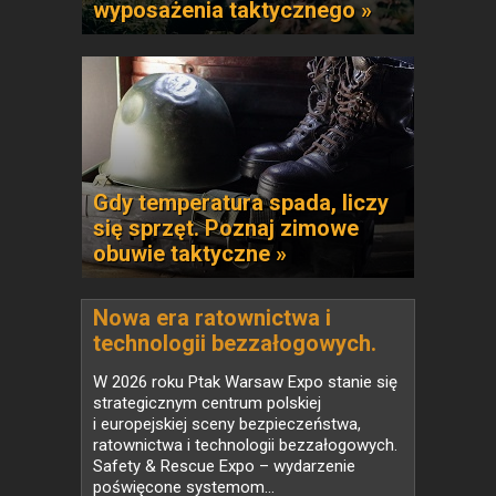
wyposażenia taktycznego »
Gdy temperatura spada, liczy
się sprzęt. Poznaj zimowe
obuwie taktyczne »
Nowa era ratownictwa i
technologii bezzałogowych.
Safety & Rescue Expo 2026 i
W 2026 roku Ptak Warsaw Expo stanie się
Drone World Expo łączą siły w
strategicznym centrum polskiej
jednym miejscu
i europejskiej sceny bezpieczeństwa,
ratownictwa i technologii bezzałogowych.
Safety & Rescue Expo – wydarzenie
poświęcone systemom...