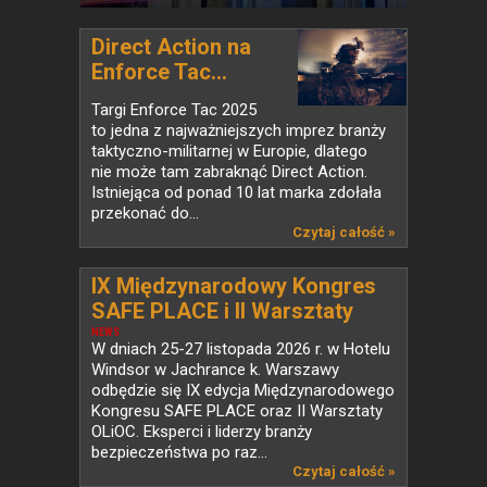
Direct Action na
Enforce Tac...
Targi Enforce Tac 2025
to jedna z najważniejszych imprez branży
taktyczno-militarnej w Europie, dlatego
nie może tam zabraknąć Direct Action.
Istniejąca od ponad 10 lat marka zdołała
przekonać do...
Czytaj całość »
IX Międzynarodowy Kongres
SAFE PLACE i II Warsztaty
OLiOC – wakacyjna pula
NEWS
W dniach 25-27 listopada 2026 r. w Hotelu
biletów na wyjątkowe
Windsor w Jachrance k. Warszawy
wydarzenie!
odbędzie się IX edycja Międzynarodowego
Kongresu SAFE PLACE oraz II Warsztaty
OLiOC. Eksperci i liderzy branży
bezpieczeństwa po raz...
Czytaj całość »