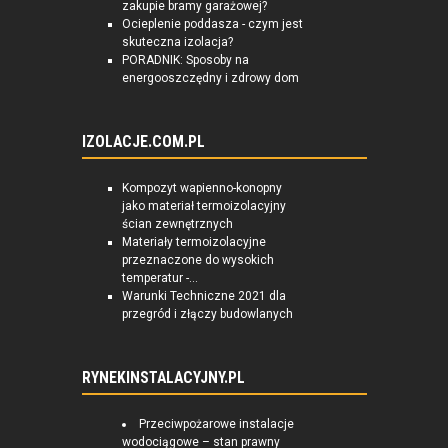
zakupie bramy garażowej?
Ocieplenie poddasza - czym jest
skuteczna izolacja?
PORADNIK: Sposoby na
energooszczędny i zdrowy dom
IZOLACJE.COM.PL
Kompozyt wapienno-konopny
jako materiał termoizolacyjny
ścian zewnętrznych
Materiały termoizolacyjne
przeznaczone do wysokich
temperatur -...
Warunki Techniczne 2021 dla
przegród i złączy budowlanych
RYNEKINSTALACYJNY.PL
Przeciwpożarowe instalacje
wodociągowe – stan prawny