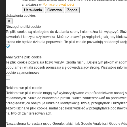
znajdziesz w
Polityce prywatności
Ustawienia
Odmowa
Zgoda
Korzystanie z portalu jest równoznaczne
Ustawienia cookies
z zaakceptowaniem warunków ustanowionych
×
przez Grupa MEDIUM Spółka z ograniczoną
Niezbędne pliki cookie
odpowiedzialnością Spółka komandytowa, nr KRS:
Te pliki cookie są niezbędne do działania strony i nie można ich wyłączyć. Słu
0000537655, NIP 1132860378, REGON 146393437
zawartości koszyka użytkownika. Możesz ustawić przeglądarkę tak, aby blokował
(zwana dalej Grupa MEDIUM) w postaci Regulaminu.
strona nie będzie działała poprawnie. Te pliki cookie pozwalają na identyfika
Przeczytaj regulamin
Analityczne pliki cookie
Te pliki cookie pozwalają liczyć wizyty i źródła ruchu. Dzięki tym plikom wiadom
popularne i w jaki sposób poruszają się odwiedzający stronę. Wszystkie inform
cookie są anonimowe.
PRYWATNOŚĆ
Reklamowe pliki cookie
Reklamowe pliki cookie mogą być wykorzystywane za pośrednictwem naszej s
Ta witryna wykorzystuje pliki cookies do przechowywania
reklamowych. Służą do budowania profilu Twoich zainteresowań na podstawie i
informacji na Twoim komputerze. Pliki cookies stosujemy
przeglądasz, co obejmuje unikalną identyfikację Twojej przeglądarki i urządze
w celu świadczenia usług na najwyższym poziomie,
zezwolisz na te pliki cookie, nadal będziesz widzieć w przeglądarce podstawow
w tym w sposób dostosowany do indywidualnych potrzeb.
na Twoich zainteresowaniach.
Korzystanie z witryny bez zmiany ustawień dotyczących
cookies oznacza, że będą one zamieszczane w Twoim
Nasza strona korzysta z usług Google, takich jak Google Analytics i Google Ads
urządzeniu końcowym. W każdym momencie możesz