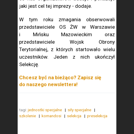
jaki jest cel tej imprezy - dodaje.
W tym roku zmagania obserwowali
przedstawiciele OS ŻW w Warszawie
i Mińsku Mazowieckim oraz
przedstawiciele Wojsk Obrony
Terytorialnej, z których startowało wielu
uczestników. Jeden z nich ukończył
Selekcję.
Chcesz być na bieżąco? Zapisz się
do naszego newslettera!
tagi:
jednostki specjalne
siły specjalne
szkolenie
komandosi
selekcja
preselekcja