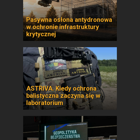
Pasywna osłona antydronowa
w ochronie infrastruktury
krytycznej
ASTRIVA. Kiedy ochrona
balistyczna zaczyna się w
laboratorium