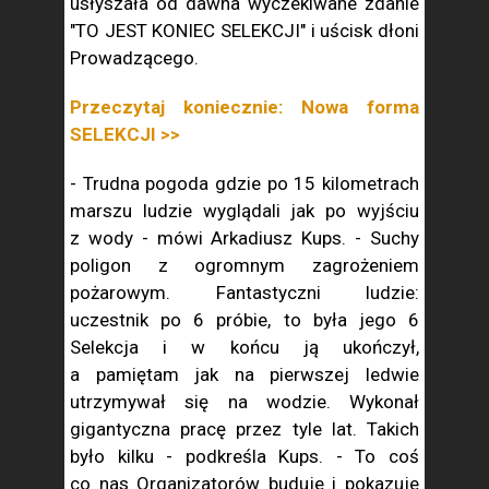
usłyszała od dawna wyczekiwane zdanie
"TO JEST KONIEC SELEKCJI" i uścisk dłoni
Prowadzącego.
Przeczytaj koniecznie: Nowa forma
SELEKCJI >>
- Trudna pogoda gdzie po 15 kilometrach
marszu ludzie wyglądali jak po wyjściu
z wody - mówi Arkadiusz Kups. - Suchy
poligon z ogromnym zagrożeniem
pożarowym. Fantastyczni ludzie:
uczestnik po 6 próbie, to była jego 6
Selekcja i w końcu ją ukończył,
a pamiętam jak na pierwszej ledwie
utrzymywał się na wodzie. Wykonał
gigantyczna pracę przez tyle lat. Takich
było kilku - podkreśla Kups. - To coś
co nas Organizatorów buduje i pokazuje