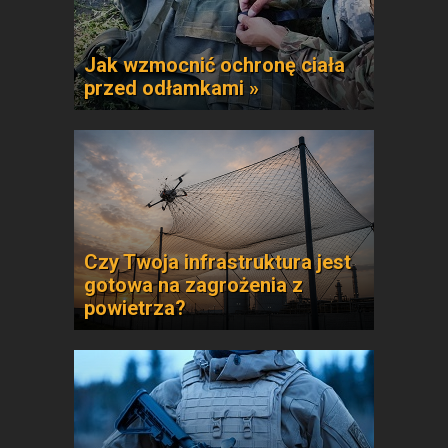
Jak wzmocnić ochronę ciała
przed odłamkami »
Czy Twoja infrastruktura jest
gotowa na zagrożenia z
powietrza?