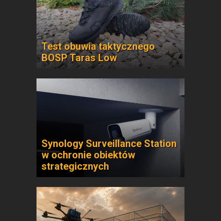
Test obuwia taktycznego
BOSP Taras Low
Synology Surveillance Station
w ochronie obiektów
strategicznych