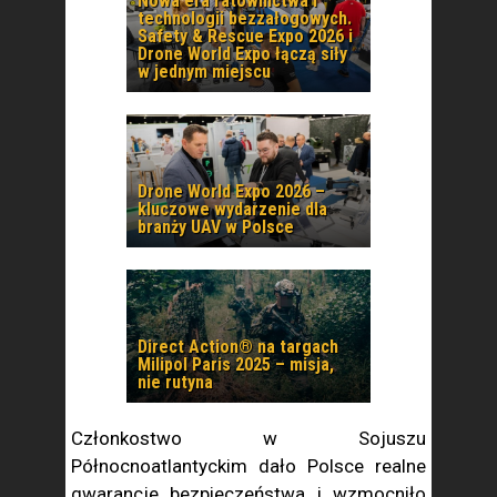
Nowa era ratownictwa i
technologii bezzałogowych.
Safety & Rescue Expo 2026 i
Drone World Expo łączą siły
w jednym miejscu
Drone World Expo 2026 –
kluczowe wydarzenie dla
branży UAV w Polsce
Direct Action® na targach
Milipol Paris 2025 – misja,
nie rutyna
Członkostwo w Sojuszu
Północnoatlantyckim dało Polsce realne
gwarancje bezpieczeństwa i wzmocniło