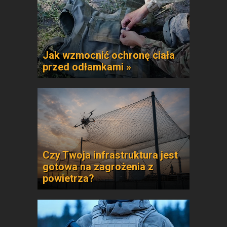
Jak wzmocnić ochronę ciała
przed odłamkami »
Czy Twoja infrastruktura jest
gotowa na zagrożenia z
powietrza?