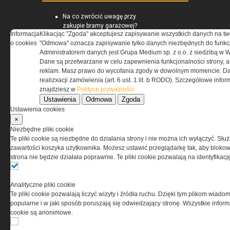
Na co zwrócić uwagę przy
zakupie bramy garażowej?
Informacja
Klikacjąc "Zgoda" akceptujesz zapisywanie wszystkich danych na tw
Ocieplenie poddasza - czym jest
o cookies
"Odmowa" oznacza zapisywanie tylko danych niezbędnych do funkcj
skuteczna izolacja?
Administratorem danych jest Grupa Medium sp. z o.o. z siedzibą w 
PORADNIK: Sposoby na
Dane są przetwarzane w celu zapewnienia funkcjonalności strony, a
energooszczędny i zdrowy dom
reklam. Masz prawo do wycofania zgody w dowolnym momencie. Da
realizxacji zamówienia (art. 6 ust. 1 lit. b RODO). Szczegółowe inf
znajdziesz w
Polityce prywatności
IZOLACJE.COM.PL
Ustawienia
Odmowa
Zgoda
Ustawienia cookies
×
Kompozyt wapienno-konopny
jako materiał termoizolacyjny
Niezbędne pliki cookie
ścian zewnętrznych
Te pliki cookie są niezbędne do działania strony i nie można ich wyłączyć. Słu
Materiały termoizolacyjne
zawartości koszyka użytkownika. Możesz ustawić przeglądarkę tak, aby blokował
przeznaczone do wysokich
strona nie będzie działała poprawnie. Te pliki cookie pozwalają na identyfika
temperatur -...
Warunki Techniczne 2021 dla
przegród i złączy budowlanych
Analityczne pliki cookie
Te pliki cookie pozwalają liczyć wizyty i źródła ruchu. Dzięki tym plikom wiadom
popularne i w jaki sposób poruszają się odwiedzający stronę. Wszystkie inform
cookie są anonimowe.
RYNEKINSTALACYJNY.PL