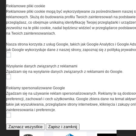
Reklamowe pliki cookie
Przeciwpożarowe instalacje
Reklamowe pliki cookie mogą być wykorzystywane za pośrednictwem naszej s
wodociągowe – stan prawny
reklamowych. Służą do budowania profilu Twoich zainteresowań na podstawie i
Zapotrzebowanie na moc
przeglądasz, co obejmuje unikalną identyfikację Twojej przeglądarki i urządze
cieplną i energię użytkową do
zezwolisz na te pliki cookie, nadal będziesz widzieć w przeglądarce podstawow
podgrzania ciepłej wody
na Twoich zainteresowaniach.
użytkowej
Pomieszczenia kotłowni
Nasza strona korzysta z usług Google, takich jak Google Analytics i Google Ads
gazowych
jak Google wykorzystuje dane z naszej strony, zapoznaj się z polityką prywatn
Wysyłanie danych związanych z reklamami
ELEKTRO.INFO
Zgadzam się na wysyłanie danych związanych z reklamami do Google.
WAGO 221 - teraz również w
Reklamy spersonalizowane Google
wersji 6 mm²
Zgadzam się na używanie reklam spersonalizowanych. Reklamy te są dostos
Dlaczego warto wybrać
preferencji, zachowań i cech użytkownika. Google zbiera dane na temat aktywn
ogrzewanie...
takie jak wyszukiwania, przeglądane strony internetowe, kliknięcia i zakupy onl
Jak wybrać lampy wiszące do
zainteresowania i preferencje.
domu?
Zaznacz wszystkie
Zapisz i zamknij