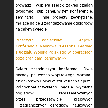
prowadzi i wspiera szeroki zakres działań
dyplomacji publicznej, w tym konferencje,
seminaria, i inne projekty zewnętrzne,
mające na celu zaangażowanie odbiorców
na całym świecie.
Przeczytaj koniecznie: I Krajowa
Konferencja Naukowa "Lessons Learned
z udziału Wojska Polskiego w operacjach
poza granicami państwa" >>
Celem zasadniczym konferencji Dwie
dekady polityczno-wojskowego wymiaru
członkostwa Polski w strukturach Sojuszu
Północnoatlantyckiego będzie wymiana
poglądów reprezentowanych
przez przedstawicieli krajowych
i zagranicznych ośrodków naukowych