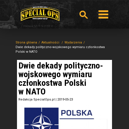
Strona główna
Aktualności
Wydarzenia
Dwie dekady polityczno-wojskowego wymiaru członkostwa
Polski w NATO
Dwie dekady polityczno-
wojskowego wymiaru
członkostwa Polski
w NATO
Redakcja SpecialOps.pl
|
2019-05-23