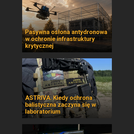
Pasywna osłona antydronowa
w ochronie infrastruktury
krytycznej
ASTRIVA. Kiedy ochrona
balistyczna zaczyna się w
laboratorium