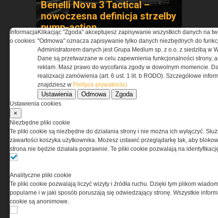
Benelli Nova 3 Tactical –
nowoczesna definicja strzelby
pump-action
Informacja
Klikacjąc "Zgoda" akceptujesz zapisywanie wszystkich danych na tw
o cookies
"Odmowa" oznacza zapisywanie tylko danych niezbędnych do funkcj
Administratorem danych jest Grupa Medium sp. z o.o. z siedzibą w 
Dane są przetwarzane w celu zapewnienia funkcjonalności strony, a
reklam. Masz prawo do wycofania zgody w dowolnym momencie. Da
realizxacji zamówienia (art. 6 ust. 1 lit. b RODO). Szczegółowe inf
znajdziesz w
Polityce prywatności
Ustawienia
Odmowa
Zgoda
Ustawienia cookies
BOSP wchodzi na polski
×
rynek. Obuwie tworzone z
Niezbędne pliki cookie
Te pliki cookie są niezbędne do działania strony i nie można ich wyłączyć. Słu
jednostkami specjalnymi
zawartości koszyka użytkownika. Możesz ustawić przeglądarkę tak, aby blokował
strona nie będzie działała poprawnie. Te pliki cookie pozwalają na identyfika
Analityczne pliki cookie
ADMINISTRATOR24.INFO
Te pliki cookie pozwalają liczyć wizyty i źródła ruchu. Dzięki tym plikom wiadom
popularne i w jaki sposób poruszają się odwiedzający stronę. Wszystkie inform
cookie są anonimowe.
Betonowe donice do ogrodów, na
skwery i...