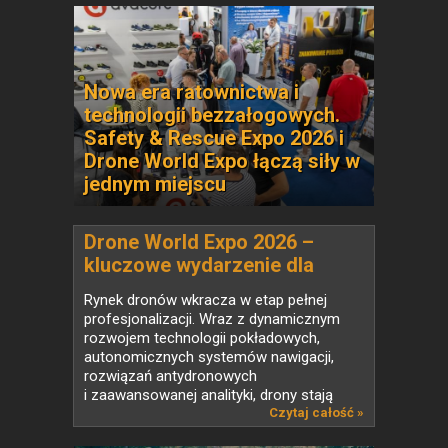
Nowa era ratownictwa i
technologii bezzałogowych.
Safety & Rescue Expo 2026 i
Drone World Expo łączą siły w
jednym miejscu
Drone World Expo 2026 –
kluczowe wydarzenie dla
branży UAV w Polsce
Rynek dronów wkracza w etap pełnej
profesjonalizacji. Wraz z dynamicznym
rozwojem technologii pokładowych,
autonomicznych systemów nawigacji,
rozwiązań antydronowych
i zaawansowanej analityki, drony stają
się...
Czytaj całość »