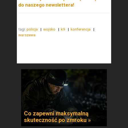
do naszego newslettera!
tagi:
policja
wojsko
k9
konferencja
warszawa
Co zapewni maksymalną
skuteczność po zmroku »