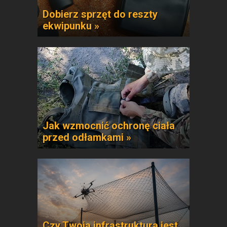
Dobierz sprzęt do reszty
ekwipunku »
Jak wzmocnić ochronę ciała
przed odłamkami »
Czy Twoja infrastruktura jest