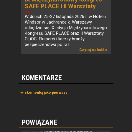
SAFE PLACE i II Warsztaty
OLiOC – wakacyjna pula
NEWS
W dniach 25-27 listopada 2026 r. w Hotelu
biletów na wyjątkowe
Windsor w Jachrance k. Warszawy
wydarzenie!
odbędzie się IX edycja Międzynarodowego
Kongresu SAFE PLACE oraz II Warsztaty
OLiOC. Eksperci i liderzy branży
bezpieczeństwa po raz...
Czytaj całość »
KOMENTARZE
skomentuj jako pierwszy
POWIĄZANE