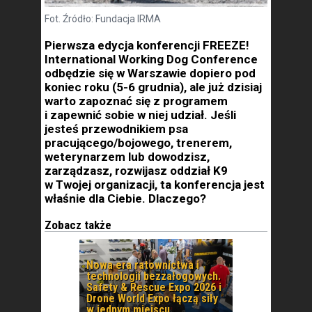
Fot. Źródło: Fundacja IRMA
Pierwsza edycja konferencji FREEZE!
International Working Dog Conference
odbędzie się w Warszawie dopiero pod
koniec roku (5-6 grudnia), ale już dzisiaj
warto zapoznać się z programem
i zapewnić sobie w niej udział. Jeśli
jesteś przewodnikiem psa
pracującego/bojowego, trenerem,
weterynarzem lub dowodzisz,
zarządzasz, rozwijasz oddział K9
w Twojej organizacji, ta konferencja jest
właśnie dla Ciebie. Dlaczego?
Zobacz także
Nowa era ratownictwa i
technologii bezzałogowych.
Safety & Rescue Expo 2026 i
Drone World Expo łączą siły
w jednym miejscu