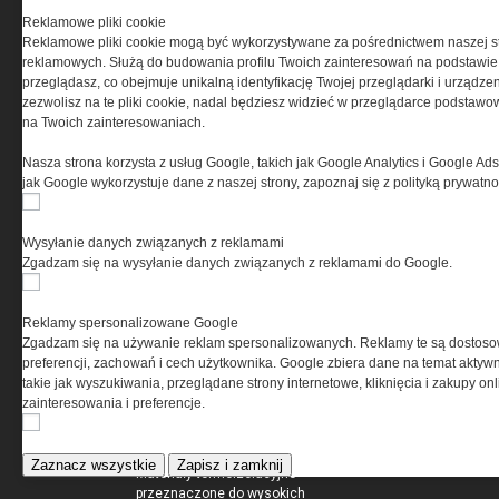
Jak wygłuszyć i ocieplić piwnicę
Reklamowe pliki cookie
Rynek nieruchomości
Reklamowe pliki cookie mogą być wykorzystywane za pośrednictwem naszej s
Darmowe ebooki dla zarządców
reklamowych. Służą do budowania profilu Twoich zainteresowań na podstawie i
nieruchomości
przeglądasz, co obejmuje unikalną identyfikację Twojej przeglądarki i urządze
zezwolisz na te pliki cookie, nadal będziesz widzieć w przeglądarce podstawow
na Twoich zainteresowaniach.
EKSPERTBUDOWLANY.PL
Nasza strona korzysta z usług Google, takich jak Google Analytics i Google Ads
jak Google wykorzystuje dane z naszej strony, zapoznaj się z polityką prywatn
Na co zwrócić uwagę przy
zakupie bramy garażowej?
Ocieplenie poddasza - czym jest
Wysyłanie danych związanych z reklamami
skuteczna izolacja?
Zgadzam się na wysyłanie danych związanych z reklamami do Google.
PORADNIK: Sposoby na
energooszczędny i zdrowy dom
Reklamy spersonalizowane Google
Zgadzam się na używanie reklam spersonalizowanych. Reklamy te są dostos
IZOLACJE.COM.PL
preferencji, zachowań i cech użytkownika. Google zbiera dane na temat aktywn
takie jak wyszukiwania, przeglądane strony internetowe, kliknięcia i zakupy onl
zainteresowania i preferencje.
Kompozyt wapienno-konopny
jako materiał termoizolacyjny
ścian zewnętrznych
Zaznacz wszystkie
Zapisz i zamknij
Materiały termoizolacyjne
przeznaczone do wysokich