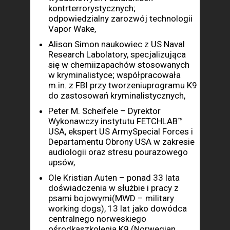
kontrterrorystycznych;
odpowiedzialny zarozwój technologii
Vapor Wake,
Alison Simon naukowiec z US Naval
Research Labolatory, specjalizująca
się w chemiizapachów stosowanych
w kryminalistyce; współpracowała
m.in. z FBI przy tworzeniuprogramu K9
do zastosowań kryminalistycznych,
Peter M. Scheifele – Dyrektor
Wykonawczy instytutu FETCHLAB™
USA, ekspert US ArmySpecial Forces i
Departamentu Obrony USA w zakresie
audiologii oraz stresu pourazowego
upsów,
Ole Kristian Auten – ponad 33 lata
doświadczenia w służbie i pracy z
psami bojowymi(MWD – military
working dogs), 13 lat jako dowódca
centralnego norweskiego
ośrodkaszkolenia K9 (Norwegian