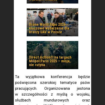
Drone World Expo 2026 –
kluczowe wydarzenie dla
branży UAV w Polsce
Direct Action® na targach
Milipol Paris 2025 – misja,
nie rutyna
Ta wyjątkowa konferencja będzie
poświęcona szerokiej tematyce psów
pracujących. Organizowana jestona
w szczególności z myślą o wojsku,
służbach mundurowych oraz