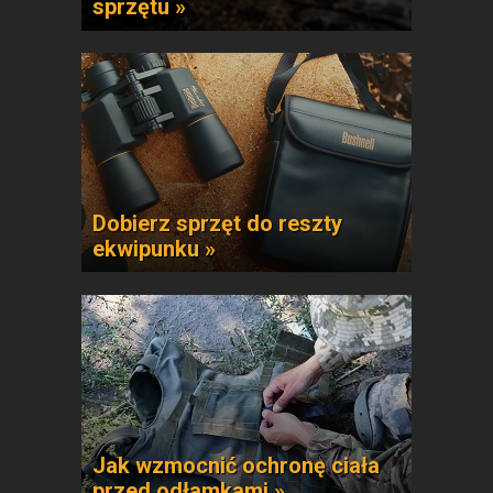
sprzętu »
Dobierz sprzęt do reszty
ekwipunku »
Jak wzmocnić ochronę ciała
przed odłamkami »