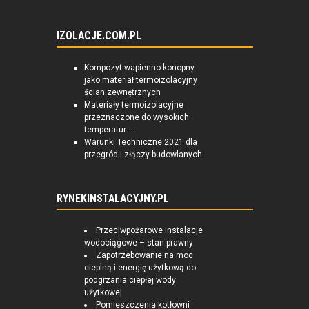
IZOLACJE.COM.PL
Kompozyt wapienno-konopny
jako materiał termoizolacyjny
ścian zewnętrznych
Materiały termoizolacyjne
przeznaczone do wysokich
temperatur -...
Warunki Techniczne 2021 dla
przegród i złączy budowlanych
RYNEKINSTALACYJNY.PL
Przeciwpożarowe instalacje
wodociągowe – stan prawny
Zapotrzebowanie na moc
cieplną i energię użytkową do
podgrzania ciepłej wody
użytkowej
Pomieszczenia kotłowni