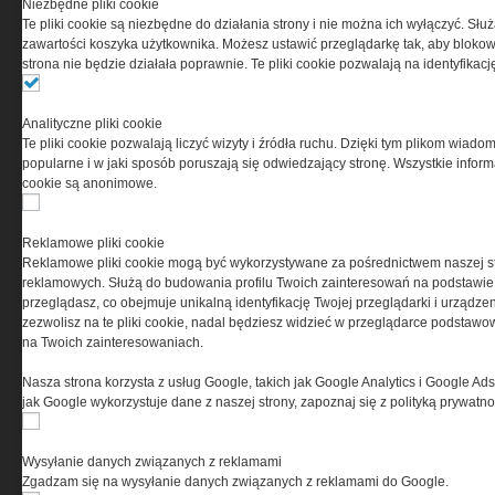
Niezbędne pliki cookie
odpowiedzialnością Spółka komandytowa, nr KRS:
Te pliki cookie są niezbędne do działania strony i nie można ich wyłączyć. Słu
0000537655, NIP 1132860378, REGON 146393437
zawartości koszyka użytkownika. Możesz ustawić przeglądarkę tak, aby blokował
(zwana dalej Grupa MEDIUM) w postaci Regulaminu.
strona nie będzie działała poprawnie. Te pliki cookie pozwalają na identyfika
Przeczytaj regulamin
Analityczne pliki cookie
Te pliki cookie pozwalają liczyć wizyty i źródła ruchu. Dzięki tym plikom wiadom
popularne i w jaki sposób poruszają się odwiedzający stronę. Wszystkie inform
cookie są anonimowe.
PRYWATNOŚĆ
Reklamowe pliki cookie
Reklamowe pliki cookie mogą być wykorzystywane za pośrednictwem naszej s
Ta witryna wykorzystuje pliki cookies do przechowywania
reklamowych. Służą do budowania profilu Twoich zainteresowań na podstawie i
informacji na Twoim komputerze. Pliki cookies stosujemy
przeglądasz, co obejmuje unikalną identyfikację Twojej przeglądarki i urządze
w celu świadczenia usług na najwyższym poziomie,
zezwolisz na te pliki cookie, nadal będziesz widzieć w przeglądarce podstawow
w tym w sposób dostosowany do indywidualnych potrzeb.
na Twoich zainteresowaniach.
Korzystanie z witryny bez zmiany ustawień dotyczących
cookies oznacza, że będą one zamieszczane w Twoim
Nasza strona korzysta z usług Google, takich jak Google Analytics i Google Ads
urządzeniu końcowym. W każdym momencie możesz
jak Google wykorzystuje dane z naszej strony, zapoznaj się z polityką prywatn
dokonać zmiany ustawień przeglądarki dotyczących
cookies. Nim Państwo zaczną korzystać z naszego
serwisu prosimy o zapoznanie się z naszą
polityką
Wysyłanie danych związanych z reklamami
prywatności
oraz
informacją o cookies
.
Zgadzam się na wysyłanie danych związanych z reklamami do Google.