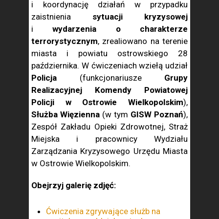
i koordynację działań w przypadku
zaistnienia
sytuacji kryzysowej
i
wydarzenia o charakterze
terrorystycznym
, zrealiowano na terenie
miasta i powiatu ostrowskiego 28
października. W ćwiczeniach wziełą udział
Policja
(funkcjonariusze
Grupy
Realizacyjnej Komendy Powiatowej
Policji w Ostrowie Wielkopolskim
),
Służba Więzienna
(w tym
GISW Poznań
),
Zespół Zakładu Opieki Zdrowotnej, Straż
Miejska i pracownicy Wydziału
Zarządzania Kryzysowego Urzędu Miasta
w Ostrowie Wielkopolskim.
Obejrzyj galerię zdjęć:
Ćwiczenia zgrywające służb na