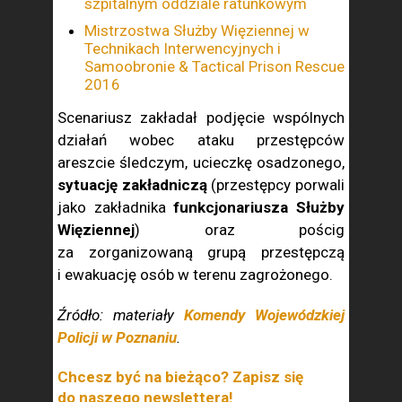
szpitalnym oddziale ratunkowym
Mistrzostwa Służby Więziennej w
Technikach Interwencyjnych i
Samoobronie & Tactical Prison Rescue
2016
Scenariusz zakładał podjęcie wspólnych
działań wobec ataku przestępców
areszcie śledczym, ucieczkę osadzonego,
sytuację zakładniczą
(przestępcy porwali
jako zakładnika
funkcjonariusza Służby
Więziennej
) oraz pościg
za zorganizowaną grupą przestępczą
i ewakuację osób w terenu zagrożonego.
Źródło: materiały
Komendy Wojewódzkiej
Policji w Poznaniu
.
Chcesz być na bieżąco? Zapisz się
do naszego newslettera!