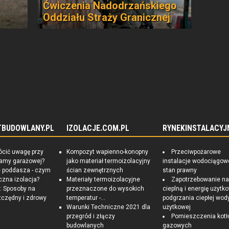
Ćwiczenia Nadodrzańskiego
Oddziału Straży Granicznej
TBUDOWLANY.PL
IZOLACJE.COM.PL
RYNEKINSTALACYJ
ócić uwagę przy
Kompozyt wapienno-konopny
Przeciwpożarowe
ramy garażowej?
jako materiał termoizolacyjny
instalacje wodociągow
e poddasza - czym
ścian zewnętrznych
stan prawny
czna izolacja?
Materiały termoizolacyjne
Zapotrzebowanie n
 Sposoby na
przeznaczone do wysokich
cieplną i energię użytk
czędny i zdrowy
temperatur -...
podgrzania ciepłej wod
Warunki Techniczne 2021 dla
użytkowej
przegród i złączy
Pomieszczenia kotł
budowlanych
gazowych