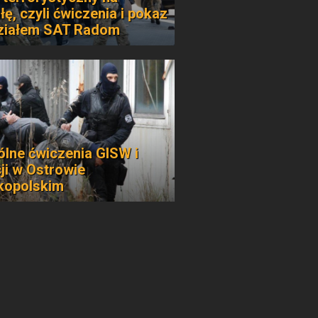
łę, czyli ćwiczenia i pokaz
ziałem SAT Radom
lne ćwiczenia GISW i
cji w Ostrowie
kopolskim