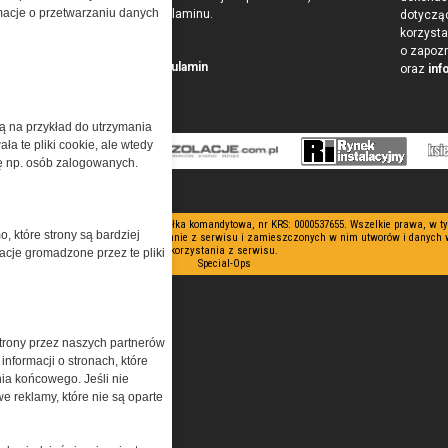
ormacje o przetwarzaniu danych
w postaci Regulaminu.
dotyczą
korzysta
o zapoz
Przeczytaj regulamin
oraz
inf
żą na przykład do utrzymania
a te pliki cookie, ale wtedy
cję np. osób zalogowanych.
 ograniczoną odpowiedzialnością Spółka komandytowa, nr KRS: 0000537655. Wszelkie prawa, w 
o, które strony są bardziej
nianie artykułów zabronione. Korzystanie z serwisu i zamieszczonych w nim utworów i danych
korzystania z serwisu.
acje gromadzone przez te pliki
Special-Ops
trony przez naszych partnerów
nformacji o stronach, które
nia końcowego. Jeśli nie
e reklamy, które nie są oparte