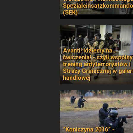
Spezialeinsatzkommand
(SEK)
Avanti! Idziemy na...
ćwiczenia! - czyli wspólny
trening antyterrorystów i
Straży Granicznej w galeri
handlowej
”Koniczyna 2016” -