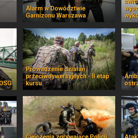
ćwicz
Alarm w Dowództwie
wyso
Garnizonu Warszawa
wyko
Prowadzenie działań
przeciwdywersyjnych - II etap
Amba
wOSG
kursu
ostr
o
Ćwiczenia zgrywające Policji,
Atak