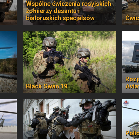
Wspólne ćwiczenia rosyjskich
żołnierzy desantu i
białoruskich specjalsów
Ćwic
Rozp
Black Swan 19
Avia
Polic