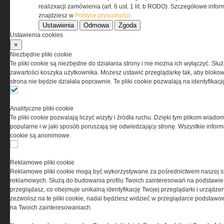
realizxacji zamówienia (art. 6 ust. 1 lit. b RODO). Szczegółowe inf
znajdziesz w
Polityce prywatności
Ustawienia
Odmowa
Zgoda
Ustawienia cookies
×
Niezbędne pliki cookie
Te pliki cookie są niezbędne do działania strony i nie można ich wyłączyć. Słu
zawartości koszyka użytkownika. Możesz ustawić przeglądarkę tak, aby blokował
strona nie będzie działała poprawnie. Te pliki cookie pozwalają na identyfika
Analityczne pliki cookie
Copyright © 2004-2019 Grupa MEDIUM Spółka z
Te pliki cookie pozwalają liczyć wizyty i źródła ruchu. Dzięki tym plikom wiadom
zastrzeżone. Jakiekolwiek dalsze rozpowszech
popularne i w jaki sposób poruszają się odwiedzający stronę. Wszystkie inform
cookie są anonimowe.
Reklamowe pliki cookie
Reklamowe pliki cookie mogą być wykorzystywane za pośrednictwem naszej s
reklamowych. Służą do budowania profilu Twoich zainteresowań na podstawie i
przeglądasz, co obejmuje unikalną identyfikację Twojej przeglądarki i urządze
zezwolisz na te pliki cookie, nadal będziesz widzieć w przeglądarce podstawow
na Twoich zainteresowaniach.