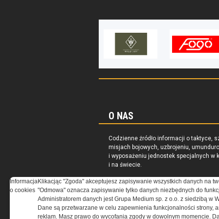
O NAS
Codzienne źródło informacji o taktyce, s
misjach bojowych, uzbrojeniu, umundur
i wyposażeniu jednostek specjalnych w k
i na świecie.
Informacja
Klikacjąc "Zgoda" akceptujesz zapisywanie wszystkich danych na tw
o cookies
"Odmowa" oznacza zapisywanie tylko danych niezbędnych do funkcj
Administratorem danych jest Grupa Medium sp. z o.o. z siedzibą w 
Dane są przetwarzane w celu zapewnienia funkcjonalności strony, a
reklam. Masz prawo do wycofania zgody w dowolnym momencie. Da