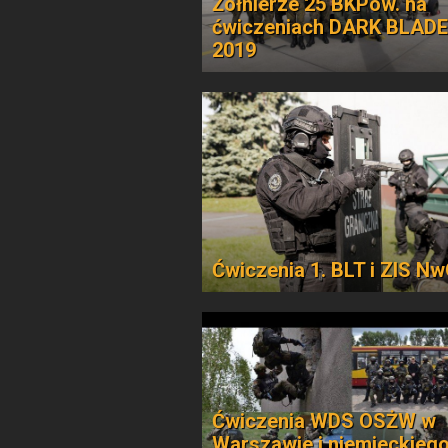
Żołnierze 25 BKPow. na
ćwiczeniach DARK BLADE
2019
Ćwiczenia 1. BLT i ZIS N
Ćwiczenia WDS OSŻW w
Warszawie i niemieckieg