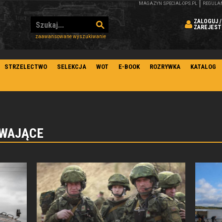
MAGAZYN SPECIAL-OPS.PL
REGULA
ZALOGUJ /
ZAREJEST
zaawansowane wyszukiwanie
STRZELECTWO
SELEKCJA
WOT
E-BOOK
ROZRYWKA
KATALOG
YWAJĄCE