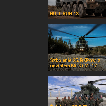
BULL RUN 13
Szkolenie 25. BKPow. z
udziałem Mi-8 i Mi-17