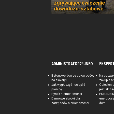
zgrywające ćwiczenie
dowódczo-sztabowe
ADMINISTRATOR24.INFO
EKSPER
Betonowe donice do ogrodów,
Na co zwr
na skwery i...
zakupie b
Jak wygłuszyć i ocieplić
Ociepleni
piwnicę
jest skute
Rynek nieruchomości
PORADNIK:
Darmowe ebooki dla
energoosz
zarządców nieruchomości
dom