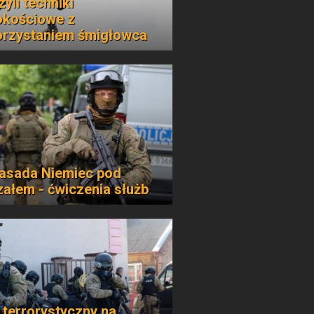
yli techniki
kościowe z
rzystaniem śmigłowca
sada Niemiec pod
załem - ćwiczenia służb
 terrorystyczny na