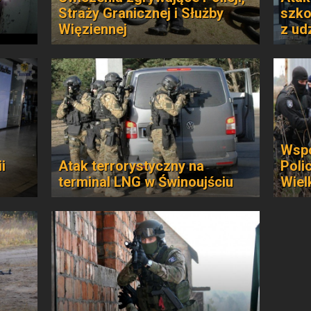
o
Straży Granicznej i Służby
szko
Więziennej
z ud
Wspó
i
Atak terrorystyczny na
Poli
terminal LNG w Świnoujściu
Wiel