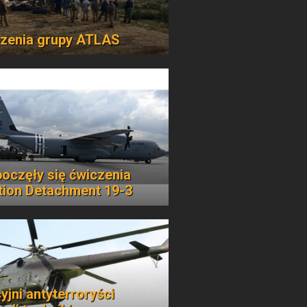
zenia grupy ATLAS
oczęły się ćwiczenia
tion Detachment 19-3
yjni antyterroryści