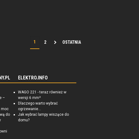
2
OSTATNIA
NY.PL
ELEKTRO.INFO
WAGO 221 - teraz również w
e –
wersji 6 mm²
Dlaczego warto wybrać
a moc
ogrzewanie...
ową do
Jak wybrać lampy wiszące do
y
domu?
owni