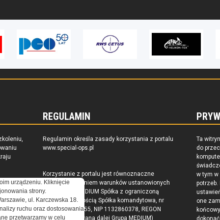
REGULAMIN
PRYW
zkoleniu,
Regulamin określa zasady korzystania z portalu
Ta witry
owaniu
www.special-ops.pl
do prze
raju
komputer
świadcz
Korzystanie z portalu jest równoznaczne
w tym w
oim urządzeniu. Kliknięcie
z zaakceptowaniem warunków ustanowionych
potrzeb.
onowania strony.
przez Grupa MEDIUM Spółka z ograniczoną
ustawie
Warszawie, ul. Karczewska 18.
odpowiedzialnością Spółka komandytowa, nr
one zam
nalizy ruchu oraz dostosowania
KRS: 0000537655, NIP 1132860378, REGON
końcow
ne przetwarzamy w celu
146393437 (zwana dalej Grupa MEDIUM)
dokonać 