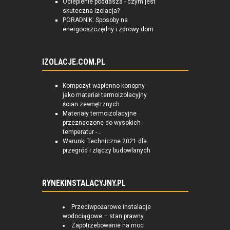
Ocieplenie poddasza - czym jest
skuteczna izolacja?
PORADNIK: Sposoby na
energooszczędny i zdrowy dom
IZOLACJE.COM.PL
Kompozyt wapienno-konopny
jako materiał termoizolacyjny
ścian zewnętrznych
Materiały termoizolacyjne
przeznaczone do wysokich
temperatur -...
Warunki Techniczne 2021 dla
przegród i złączy budowlanych
RYNEKINSTALACYJNY.PL
Przeciwpożarowe instalacje
wodociągowe – stan prawny
Zapotrzebowanie na moc