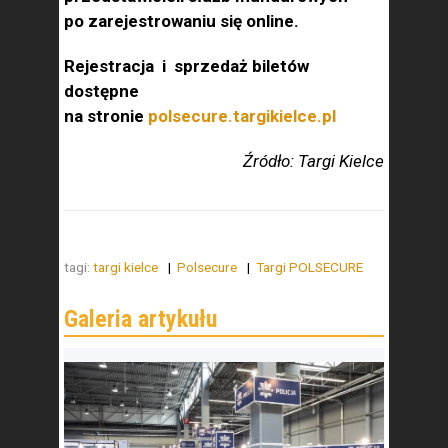
po zarejestrowaniu się online.
Rejestracja i sprzedaż biletów
dostępne
na stronie
polsecure.targikielce.pl
Źródło: Targi Kielce
tagi:
targi kielce
Polsecure
Targi POLSECURE