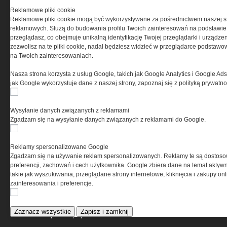
Reklamowe pliki cookie
Reklamowe pliki cookie mogą być wykorzystywane za pośrednictwem naszej s
reklamowych. Służą do budowania profilu Twoich zainteresowań na podstawie i
przeglądasz, co obejmuje unikalną identyfikację Twojej przeglądarki i urządze
zezwolisz na te pliki cookie, nadal będziesz widzieć w przeglądarce podstawow
na Twoich zainteresowaniach.
Nasza strona korzysta z usług Google, takich jak Google Analytics i Google Ads
jak Google wykorzystuje dane z naszej strony, zapoznaj się z polityką prywatn
O NAS
Wysyłanie danych związanych z reklamami
Codzienne źródło informacji o taktyce, szkoleniu,
Zgadzam się na wysyłanie danych związanych z reklamami do Google.
misjach bojowych, uzbrojeniu, umundurowaniu
i wyposażeniu jednostek specjalnych w kraju i na świecie.
Reklamy spersonalizowane Google
Zgadzam się na używanie reklam spersonalizowanych. Reklamy te są dostos
preferencji, zachowań i cech użytkownika. Google zbiera dane na temat aktywn
takie jak wyszukiwania, przeglądane strony internetowe, kliknięcia i zakupy onl
REGULAMIN
zainteresowania i preferencje.
Regulamin określa zasady korzystania z portalu
Zaznacz wszystkie
Zapisz i zamknij
www.special-ops.pl