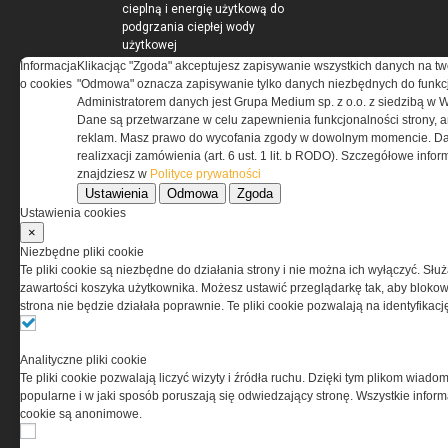
cieplną i energię użytkową do
podgrzania ciepłej wody
użytkowej
Pomieszczenia kotłowni
Informacja
Klikacjąc "Zgoda" akceptujesz zapisywanie wszystkich danych na tw
gazowych
o cookies
"Odmowa" oznacza zapisywanie tylko danych niezbędnych do funkcj
Administratorem danych jest Grupa Medium sp. z o.o. z siedzibą w 
Dane są przetwarzane w celu zapewnienia funkcjonalności strony, a
reklam. Masz prawo do wycofania zgody w dowolnym momencie. Da
realizxacji zamówienia (art. 6 ust. 1 lit. b RODO). Szczegółowe inf
ELEKTRO.INFO
znajdziesz w
Polityce prywatności
Ustawienia
Odmowa
Zgoda
WAGO 221 - teraz również w
Ustawienia cookies
wersji 6 mm²
×
Dlaczego warto wybrać
Niezbędne pliki cookie
ogrzewanie...
Te pliki cookie są niezbędne do działania strony i nie można ich wyłączyć. Słu
Jak wybrać lampy wiszące do
zawartości koszyka użytkownika. Możesz ustawić przeglądarkę tak, aby blokował
domu?
strona nie będzie działała poprawnie. Te pliki cookie pozwalają na identyfika
Analityczne pliki cookie
Te pliki cookie pozwalają liczyć wizyty i źródła ruchu. Dzięki tym plikom wiadom
popularne i w jaki sposób poruszają się odwiedzający stronę. Wszystkie inform
cookie są anonimowe.