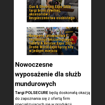
Gun & Shooting Expo 2026 -
targi broni cywilnej,
akcesoriów i
bezpieczeństwa osobistego
Nowa era ratownictwa i
technologii bezzałogowych.
Safety & Rescue Expo 2026 i
Drone World Expo łączą siły
w jednym miejscu
Nowoczesne
wyposażenie dla służb
mundurowych
Targi POLSECURE
będą doskonałą okazją
do zapoznania się z ofertą firm
specjalizujących się w produkcji