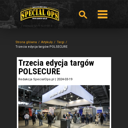
Strona główna
Artykuły
Targi
Trzecia edycja targów POLSECURE
Trzecia edycja targów
POLSECURE
Redakcja SpecialOps.pl
|
2024-03-19