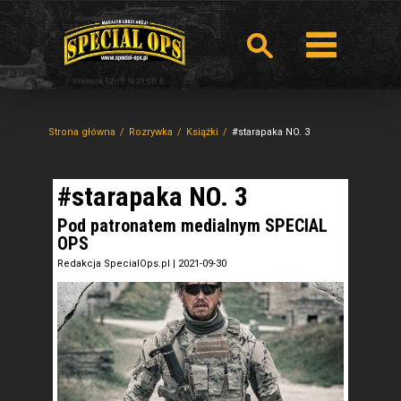
Strona główna
Rozrywka
Książki
#starapaka NO. 3
#starapaka NO. 3
Pod patronatem medialnym SPECIAL
OPS
Redakcja SpecialOps.pl
|
2021-09-30