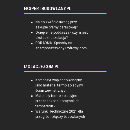
EKSPERTBUDOWLANY.PL
Na co zwrócić uwagę przy
zakupie bramy garażowej?
Ocieplenie poddasza - czym jest
skuteczna izolacja?
PORADNIK: Sposoby na
energooszczędny i zdrowy dom
IZOLACJE.COM.PL
Kompozyt wapienno-konopny
jako materiał termoizolacyjny
ścian zewnętrznych
Materiały termoizolacyjne
przeznaczone do wysokich
temperatur -...
Warunki Techniczne 2021 dla
przegród i złączy budowlanych