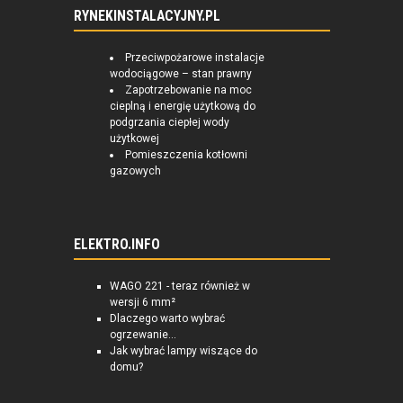
RYNEKINSTALACYJNY.PL
Przeciwpożarowe instalacje
wodociągowe – stan prawny
Zapotrzebowanie na moc
cieplną i energię użytkową do
podgrzania ciepłej wody
użytkowej
Pomieszczenia kotłowni
gazowych
ELEKTRO.INFO
WAGO 221 - teraz również w
wersji 6 mm²
Dlaczego warto wybrać
ogrzewanie...
Jak wybrać lampy wiszące do
domu?