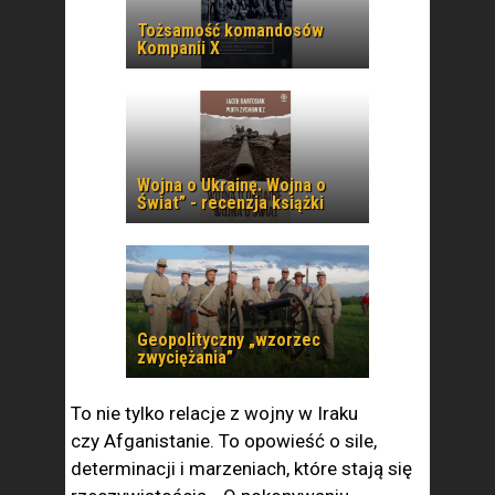
Tożsamość komandosów
Kompanii X
Wojna o Ukrainę. Wojna o
Świat” - recenzja książki
Geopolityczny „wzorzec
zwyciężania”
To nie tylko relacje z wojny w Iraku
czy Afganistanie. To opowieść o sile,
determinacji i marzeniach, które stają się