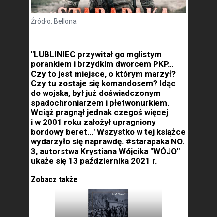
Źródło: Bellona
"LUBLINIEC przywitał go mglistym
porankiem i brzydkim dworcem PKP…
Czy to jest miejsce, o którym marzył?
Czy tu zostaje się komandosem? Idąc
do wojska, był już doświadczonym
spadochroniarzem i płetwonurkiem.
Wciąż pragnął jednak czegoś więcej
i w 2001 roku założył upragniony
bordowy beret…" Wszystko w tej książce
wydarzyło się naprawdę. #starapaka NO.
3, autorstwa Krystiana Wójcika "WÓJO"
ukaże się 13 października 2021 r.
Zobacz także