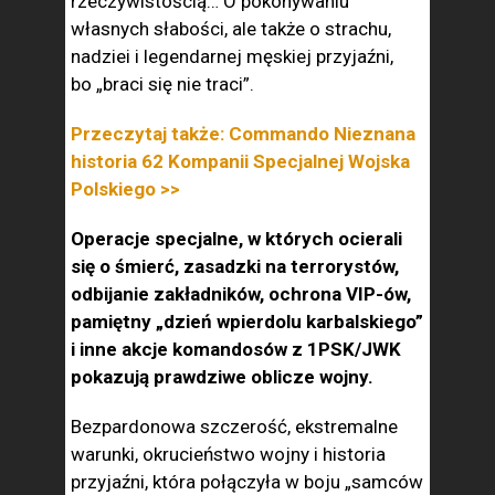
rzeczywistością… O pokonywaniu
własnych słabości, ale także o strachu,
nadziei i legendarnej męskiej przyjaźni,
bo „braci się nie traci”.
Przeczytaj także: Commando Nieznana
historia 62 Kompanii Specjalnej Wojska
Polskiego >>
Operacje specjalne, w których ocierali
się o śmierć, zasadzki na terrorystów,
odbijanie zakładników, ochrona VIP-ów,
pamiętny „dzień wpierdolu karbalskiego”
i inne akcje komandosów z 1PSK/JWK
pokazują prawdziwe oblicze wojny.
Bezpardonowa szczerość, ekstremalne
warunki, okrucieństwo wojny i historia
przyjaźni, która połączyła w boju „samców