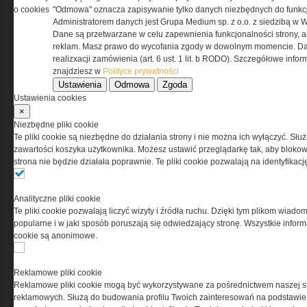
o cookies
"Odmowa" oznacza zapisywanie tylko danych niezbędnych do funkcj
REGULAMIN
Administratorem danych jest Grupa Medium sp. z o.o. z siedzibą w 
Dane są przetwarzane w celu zapewnienia funkcjonalności strony, a
Regulamin określa zasady korzystania z portalu
reklam. Masz prawo do wycofania zgody w dowolnym momencie. Da
www.special-ops.pl
realizxacji zamówienia (art. 6 ust. 1 lit. b RODO). Szczegółowe inf
znajdziesz w
Polityce prywatności
Ustawienia
Odmowa
Zgoda
Korzystanie z portalu jest równoznaczne
Ustawienia cookies
z zaakceptowaniem warunków ustanowionych
×
przez Grupa MEDIUM Spółka z ograniczoną
Niezbędne pliki cookie
odpowiedzialnością Spółka komandytowa, nr KRS:
Te pliki cookie są niezbędne do działania strony i nie można ich wyłączyć. Słu
0000537655, NIP 1132860378, REGON 146393437
zawartości koszyka użytkownika. Możesz ustawić przeglądarkę tak, aby blokował
(zwana dalej Grupa MEDIUM) w postaci Regulaminu.
strona nie będzie działała poprawnie. Te pliki cookie pozwalają na identyfika
Przeczytaj regulamin
Analityczne pliki cookie
Te pliki cookie pozwalają liczyć wizyty i źródła ruchu. Dzięki tym plikom wiadom
popularne i w jaki sposób poruszają się odwiedzający stronę. Wszystkie inform
cookie są anonimowe.
PRYWATNOŚĆ
Reklamowe pliki cookie
Reklamowe pliki cookie mogą być wykorzystywane za pośrednictwem naszej s
Ta witryna wykorzystuje pliki cookies do przechowywania
reklamowych. Służą do budowania profilu Twoich zainteresowań na podstawie i
informacji na Twoim komputerze. Pliki cookies stosujemy