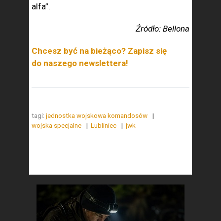
alfa”.
Źródło: Bellona
Chcesz być na bieżąco? Zapisz się
do naszego newslettera!
tagi:
jednostka wojskowa komandosów
wojska specjalne
Lubliniec
jwk