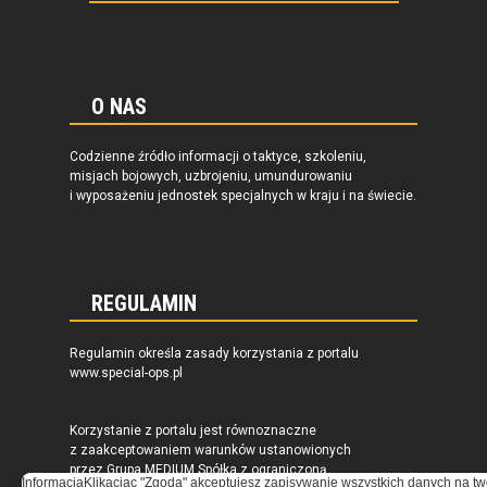
O NAS
Codzienne źródło informacji o taktyce, szkoleniu,
misjach bojowych, uzbrojeniu, umundurowaniu
i wyposażeniu jednostek specjalnych w kraju i na świecie.
REGULAMIN
Regulamin określa zasady korzystania z portalu
www.special-ops.pl
Korzystanie z portalu jest równoznaczne
z zaakceptowaniem warunków ustanowionych
przez Grupa MEDIUM Spółka z ograniczoną
Informacja
Klikacjąc "Zgoda" akceptujesz zapisywanie wszystkich danych na tw