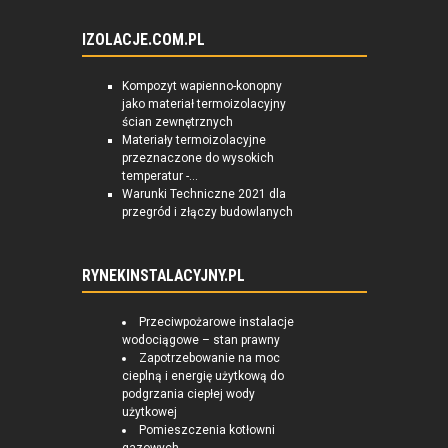
IZOLACJE.COM.PL
Kompozyt wapienno-konopny
jako materiał termoizolacyjny
ścian zewnętrznych
Materiały termoizolacyjne
przeznaczone do wysokich
temperatur -...
Warunki Techniczne 2021 dla
przegród i złączy budowlanych
RYNEKINSTALACYJNY.PL
Przeciwpożarowe instalacje
wodociągowe – stan prawny
Zapotrzebowanie na moc
cieplną i energię użytkową do
podgrzania ciepłej wody
użytkowej
Pomieszczenia kotłowni