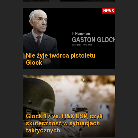
NEWS
Nie żyje twórca pistoletu
Glock
Glock 17 vs. H&K USP, czyli
skuteczność w sytuacjach
taktycznych