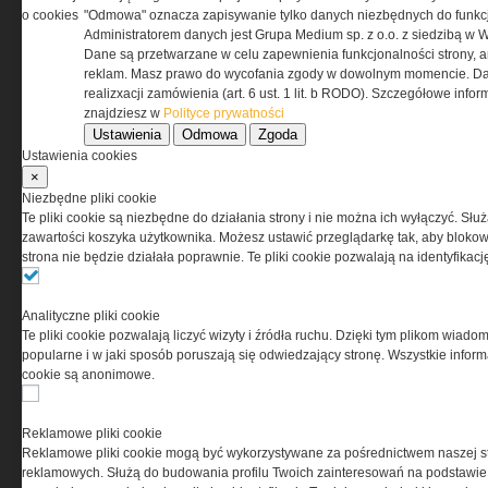
odpowiedzialnością Spółka komandytowa, nr KRS:
o cookies
"Odmowa" oznacza zapisywanie tylko danych niezbędnych do funkcj
0000537655, NIP 1132860378, REGON 146393437
Administratorem danych jest Grupa Medium sp. z o.o. z siedzibą w 
(zwana dalej Grupa MEDIUM) w postaci Regulaminu.
Dane są przetwarzane w celu zapewnienia funkcjonalności strony, a
reklam. Masz prawo do wycofania zgody w dowolnym momencie. Da
realizxacji zamówienia (art. 6 ust. 1 lit. b RODO). Szczegółowe inf
Przeczytaj regulamin
znajdziesz w
Polityce prywatności
Ustawienia
Odmowa
Zgoda
Ustawienia cookies
×
Niezbędne pliki cookie
PRYWATNOŚĆ
Te pliki cookie są niezbędne do działania strony i nie można ich wyłączyć. Słu
zawartości koszyka użytkownika. Możesz ustawić przeglądarkę tak, aby blokował
strona nie będzie działała poprawnie. Te pliki cookie pozwalają na identyfika
Ta witryna wykorzystuje pliki cookies do przechowywania
informacji na Twoim komputerze. Pliki cookies stosujemy
w celu świadczenia usług na najwyższym poziomie,
Analityczne pliki cookie
w tym w sposób dostosowany do indywidualnych potrzeb.
Te pliki cookie pozwalają liczyć wizyty i źródła ruchu. Dzięki tym plikom wiadom
Korzystanie z witryny bez zmiany ustawień dotyczących
popularne i w jaki sposób poruszają się odwiedzający stronę. Wszystkie inform
cookies oznacza, że będą one zamieszczane w Twoim
cookie są anonimowe.
urządzeniu końcowym. W każdym momencie możesz
dokonać zmiany ustawień przeglądarki dotyczących
cookies. Nim Państwo zaczną korzystać z naszego
Reklamowe pliki cookie
serwisu prosimy o zapoznanie się z naszą
polityką
Reklamowe pliki cookie mogą być wykorzystywane za pośrednictwem naszej s
prywatności
oraz
informacją o cookies
.
reklamowych. Służą do budowania profilu Twoich zainteresowań na podstawie i