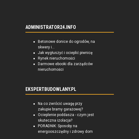
ADMINISTRATOR24.INFO
Betonowe donice do ogrodów, na
skwery i...
Jak wygłuszyć i ocieplić piwnicę
Rynek nieruchomości
Darmowe ebooki dla zarządców
nieruchomości
EKSPERTBUDOWLANY.PL
Na co zwrócić uwagę przy
zakupie bramy garażowej?
Ocieplenie poddasza - czym jest
skuteczna izolacja?
PORADNIK: Sposoby na
energooszczędny i zdrowy dom