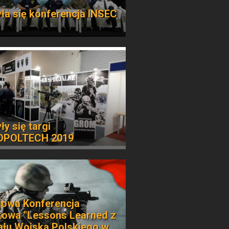
ła się konferencja INSEC
ły się targi
OPOLTECH 2019
ajowa Konferencja
owa "Lessons Learned z
ału Wojska Polskiego w