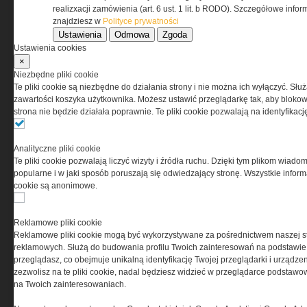
realizxacji zamówienia (art. 6 ust. 1 lit. b RODO). Szczegółowe inf
znajdziesz w
Polityce prywatności
Ustawienia
Odmowa
Zgoda
Ustawienia cookies
×
Niezbędne pliki cookie
Te pliki cookie są niezbędne do działania strony i nie można ich wyłączyć. Słu
zawartości koszyka użytkownika. Możesz ustawić przeglądarkę tak, aby blokował
strona nie będzie działała poprawnie. Te pliki cookie pozwalają na identyfika
Analityczne pliki cookie
Copyright © 2004-2019 Grupa MEDIUM Spółka z
Te pliki cookie pozwalają liczyć wizyty i źródła ruchu. Dzięki tym plikom wiadom
zastrzeżone. Jakiekolwiek dalsze rozpowszech
popularne i w jaki sposób poruszają się odwiedzający stronę. Wszystkie inform
cookie są anonimowe.
Reklamowe pliki cookie
Reklamowe pliki cookie mogą być wykorzystywane za pośrednictwem naszej s
reklamowych. Służą do budowania profilu Twoich zainteresowań na podstawie i
przeglądasz, co obejmuje unikalną identyfikację Twojej przeglądarki i urządze
zezwolisz na te pliki cookie, nadal będziesz widzieć w przeglądarce podstawow
na Twoich zainteresowaniach.