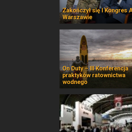
Zakończył się I Kongres 
Warszawie
On Duty – III Konferencja
praktyków ratownictwa
wodnego