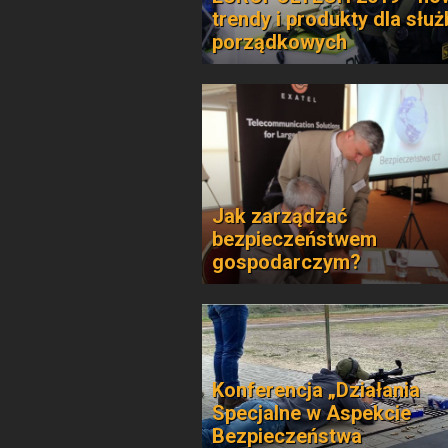
trendy i produkty dla służ
porządkowych
Jak zarządzać
bezpieczeństwem
gospodarczym?
Konferencja „Działania
Specjalne w Aspekcie
Bezpieczeństwa