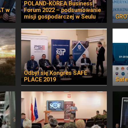
POLAND-KOREA Business
AT w
Forum 2022 – podsumowanie
misji gospodarczej w Seulu
GRO
Odbył się Kongres SAFE
PLACE 2019
Safe