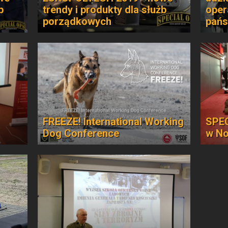
b
trendy i produkty dla służb
oper
porządkowych
pańs
FREEZE! International Working
SPEC
Dog Conference
w N