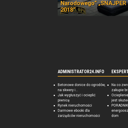
Narodowego” „SNAJPER
2018”
ADMINISTRATOR24.INFO
EKSPER
Betonowe donice do ogrodów,
Na co zwr
na skwery i...
zakupie b
Jak wygłuszyć i ocieplić
Ociepleni
piwnicę
jest skute
Rynek nieruchomości
PORADNIK:
Darmowe ebooki dla
energoosz
zarządców nieruchomości
dom