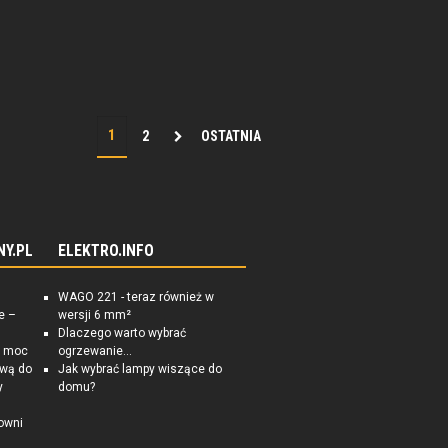
2
OSTATNIA
NY.PL
ELEKTRO.INFO
WAGO 221 - teraz również w
e –
wersji 6 mm²
Dlaczego warto wybrać
a moc
ogrzewanie...
ową do
Jak wybrać lampy wiszące do
y
domu?
owni