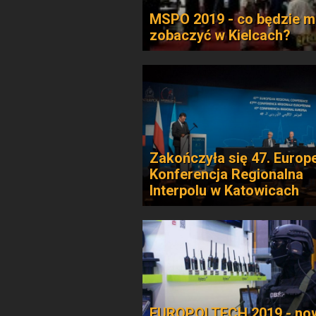
MSPO 2019 - co będzie 
zobaczyć w Kielcach?
Zakończyła się 47. Europ
Konferencja Regionalna
Interpolu w Katowicach
EUROPOLTECH 2019 - no