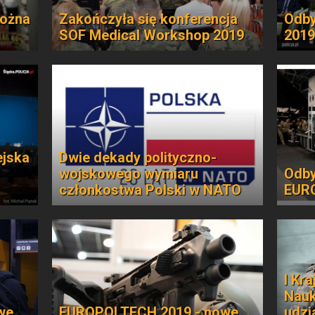
można
Zakończyła się konferencja
Odby
SOF Medical Workshop 2019
2019
ejska
Dwie dekady polityczno-
wojskowego wymiaru
Odby
członkostwa Polski w NATO
EUR
I Kr
Nauk
we
EUROPOLTECH 2019 - nowe
udzi