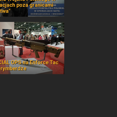
acjach poza granicami
twa"
IAL OPS na Enforce Tac
orymberdze