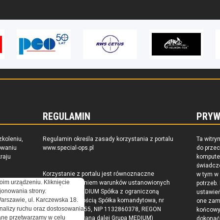
REGULAMIN
PRYW
zkoleniu,
Regulamin określa zasady korzystania z portalu
Ta witry
owaniu
www.special-ops.pl
do prze
raju
komputer
świadcz
Korzystanie z portalu jest równoznaczne
w tym w
oim urządzeniu. Kliknięcie
z zaakceptowaniem warunków ustanowionych
potrzeb.
onowania strony.
przez Grupa MEDIUM Spółka z ograniczoną
ustawie
Warszawie, ul. Karczewska 18.
odpowiedzialnością Spółka komandytowa, nr
one zam
nalizy ruchu oraz dostosowania
KRS: 0000537655, NIP 1132860378, REGON
końcow
ne przetwarzamy w celu
146393437 (zwana dalej Grupa MEDIUM)
dokonać 