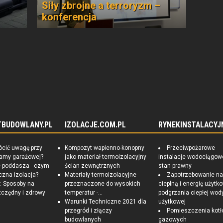
Siły zbrojne a terroryzm –
konferencja
TBUDOWLANY.PL
IZOLACJE.COM.PL
RYNEKINSTALACYJ
ócić uwagę przy
Kompozyt wapienno-konopny
Przeciwpożarowe
ramy garażowej?
jako materiał termoizolacyjny
instalacje wodociągow
e poddasza - czym
ścian zewnętrznych
stan prawny
czna izolacja?
Materiały termoizolacyjne
Zapotrzebowanie n
 Sposoby na
przeznaczone do wysokich
cieplną i energię użytk
czędny i zdrowy
temperatur -...
podgrzania ciepłej wod
Warunki Techniczne 2021 dla
użytkowej
przegród i złączy
Pomieszczenia kotł
budowlanych
gazowych