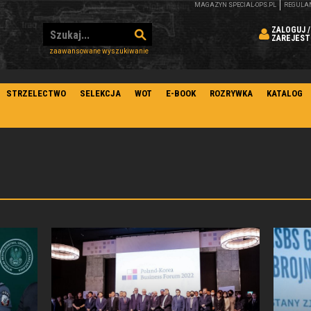
MAGAZYN SPECIAL-OPS.PL
REGULA
ZALOGUJ /
ZAREJEST
zaawansowane wyszukiwanie
STRZELECTWO
SELEKCJA
WOT
E-BOOK
ROZRYWKA
KATALOG