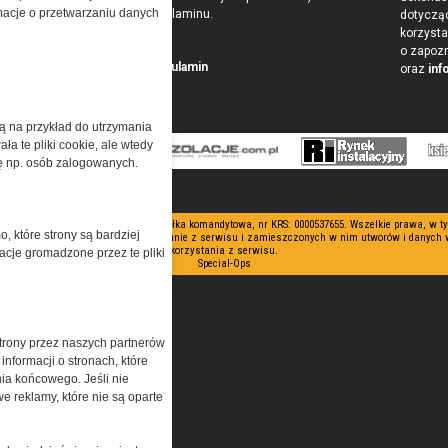
ormacje o przetwarzaniu danych
w postaci Regulaminu.
dotyczą
korzysta
o zapoz
Przeczytaj regulamin
oraz
inf
żą na przykład do utrzymania
a te pliki cookie, ale wtedy
cję np. osób zalogowanych.
 ograniczoną odpowiedzialnością Spółka komandytowa, nr KRS: 0000537655. Wszelkie prawa, w 
o, które strony są bardziej
nianie artykułów zabronione. Korzystanie z serwisu i zamieszczonych w nim utworów i danych
korzystania z serwisu.
acje gromadzone przez te pliki
Special-Ops
trony przez naszych partnerów
nformacji o stronach, które
nia końcowego. Jeśli nie
e reklamy, które nie są oparte