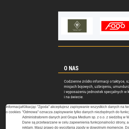
O NAS
Codzienne źródło informacji o taktyce, s
misjach bojowych, uzbrojeniu, umundur
i wyposażeniu jednostek specjalnych w k
i na świecie.
Informacja
Klikacjąc "Zgoda" akceptujesz zapisywanie wszystkich danych na tw
o cookies
"Odmowa" oznacza zapisywanie tylko danych niezbędnych do funkcj
Administratorem danych jest Grupa Medium sp. z o.o. z siedzibą w 
Dane są przetwarzane w celu zapewnienia funkcjonalności strony, a
reklam. Masz prawo do wycofania zgody w dowolnym momencie. Da