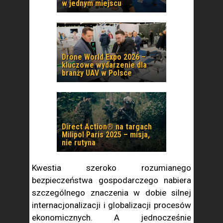
w jednym miejscu
Drone World Expo 2026 –
kluczowe wydarzenie dla
branży UAV w Polsce
Direct Action® na targach
Milipol Paris 2025 – misja,
nie rutyna
Kwestia szeroko rozumianego
bezpieczeństwa gospodarczego nabiera
szczególnego znaczenia w dobie silnej
internacjonalizacji i globalizacji procesów
ekonomicznych. A jednocześnie