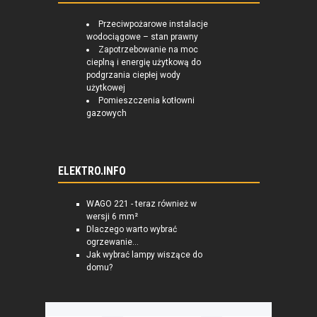
Przeciwpożarowe instalacje
wodociągowe – stan prawny
Zapotrzebowanie na moc
cieplną i energię użytkową do
podgrzania ciepłej wody
użytkowej
Pomieszczenia kotłowni
gazowych
ELEKTRO.INFO
WAGO 221 - teraz również w
wersji 6 mm²
Dlaczego warto wybrać
ogrzewanie...
Jak wybrać lampy wiszące do
domu?