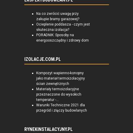
EKSPERTBUDOWLANY.PL
Na co zwrócić uwagę przy
zakupie bramy garażowej?
Ocieplenie poddasza - czym jest
skuteczna izolacja?
PORADNIK: Sposoby na
energooszczędny i zdrowy dom
IZOLACJE.COM.PL
Kompozyt wapienno-konopny
jako materiał termoizolacyjny
ścian zewnętrznych
Materiały termoizolacyjne
przeznaczone do wysokich
temperatur -...
Warunki Techniczne 2021 dla
przegród i złączy budowlanych
RYNEKINSTALACYJNY.PL