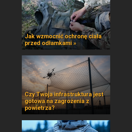
Jak wzmocnić ochronę ciała
przed odłamkami »
Czy Twoja infrastruktura jest
gotowa na zagrożenia z
powietrza?