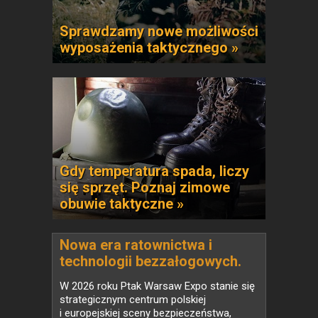
Sprawdzamy nowe możliwości
wyposażenia taktycznego »
Gdy temperatura spada, liczy
się sprzęt. Poznaj zimowe
obuwie taktyczne »
Nowa era ratownictwa i
technologii bezzałogowych.
Safety & Rescue Expo 2026 i
W 2026 roku Ptak Warsaw Expo stanie się
Drone World Expo łączą siły w
strategicznym centrum polskiej
jednym miejscu
i europejskiej sceny bezpieczeństwa,