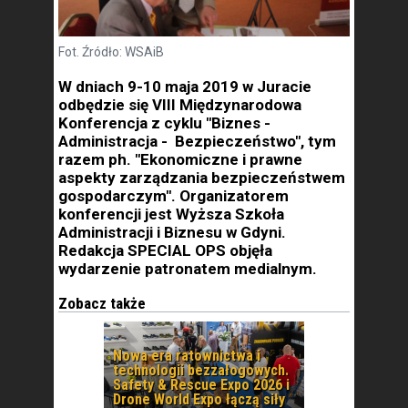
Fot. Źródło: WSAiB
W dniach 9-10 maja 2019 w Juracie
odbędzie się VIII Międzynarodowa
Konferencja z cyklu "Biznes -
Administracja - Bezpieczeństwo", tym
razem ph. "Ekonomiczne i prawne
aspekty zarządzania bezpieczeństwem
gospodarczym". Organizatorem
konferencji jest Wyższa Szkoła
Administracji i Biznesu w Gdyni.
Redakcja SPECIAL OPS objęła
wydarzenie patronatem medialnym.
Zobacz także
Nowa era ratownictwa i
technologii bezzałogowych.
Safety & Rescue Expo 2026 i
Drone World Expo łączą siły