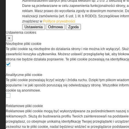
Administratorem danych jest Grupa Medium sp. z o.o. z siedzibą w 
Dane są przetwarzane w celu zapewnienia funkcjonalności strony, a
Regulamin określa zasady korzystania z portalu
reklam. Masz prawo do wycofania zgody w dowolnym momencie. Da
www.special-ops.pl
realizxacji zamówienia (art. 6 ust. 1 lit. b RODO). Szczegółowe inf
znajdziesz w
Polityce prywatności
Ustawienia
Odmowa
Zgoda
Korzystanie z portalu jest równoznaczne
Ustawienia cookies
z zaakceptowaniem warunków ustanowionych
×
przez Grupa MEDIUM Spółka z ograniczoną
Niezbędne pliki cookie
odpowiedzialnością Spółka komandytowa, nr KRS:
Te pliki cookie są niezbędne do działania strony i nie można ich wyłączyć. Słu
0000537655, NIP 1132860378, REGON 146393437
zawartości koszyka użytkownika. Możesz ustawić przeglądarkę tak, aby blokował
(zwana dalej Grupa MEDIUM) w postaci Regulaminu.
strona nie będzie działała poprawnie. Te pliki cookie pozwalają na identyfika
Przeczytaj regulamin
Analityczne pliki cookie
Te pliki cookie pozwalają liczyć wizyty i źródła ruchu. Dzięki tym plikom wiadom
popularne i w jaki sposób poruszają się odwiedzający stronę. Wszystkie inform
cookie są anonimowe.
PRYWATNOŚĆ
Reklamowe pliki cookie
Reklamowe pliki cookie mogą być wykorzystywane za pośrednictwem naszej s
Ta witryna wykorzystuje pliki cookies do przechowywania
reklamowych. Służą do budowania profilu Twoich zainteresowań na podstawie i
informacji na Twoim komputerze. Pliki cookies stosujemy
przeglądasz, co obejmuje unikalną identyfikację Twojej przeglądarki i urządze
w celu świadczenia usług na najwyższym poziomie,
zezwolisz na te pliki cookie, nadal będziesz widzieć w przeglądarce podstawow