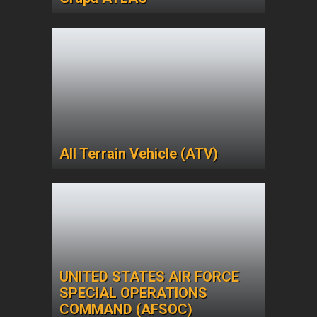
All Terrain Vehicle (ATV)
UNITED STATES AIR FORCE
SPECIAL OPERATIONS
COMMAND (AFSOC)