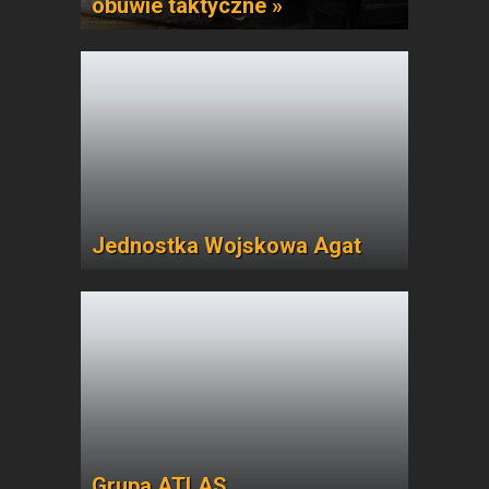
obuwie taktyczne »
Jednostka Wojskowa Agat
Grupa ATLAS