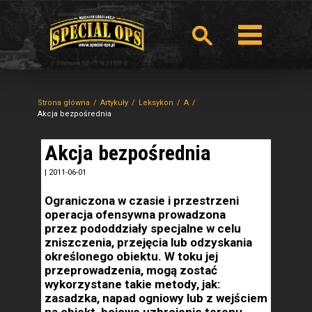
Strona główna
Artykuły
Leksykon
A
Akcja bezpośrednia
Akcja bezpośrednia
|
2011-06-01
Ograniczona w czasie i przestrzeni
operacja ofensywna prowadzona
przez pododdziały specjalne w celu
zniszczenia, przejęcia lub odzyskania
określonego obiektu. W toku jej
przeprowadzenia, mogą zostać
wykorzystane takie metody, jak:
zasadzka, napad ogniowy lub z wejściem