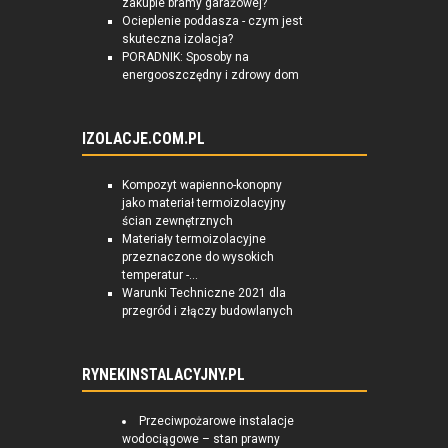
zakupie bramy garażowej?
Ocieplenie poddasza - czym jest
skuteczna izolacja?
PORADNIK: Sposoby na
energooszczędny i zdrowy dom
IZOLACJE.COM.PL
Kompozyt wapienno-konopny
jako materiał termoizolacyjny
ścian zewnętrznych
Materiały termoizolacyjne
przeznaczone do wysokich
temperatur -...
Warunki Techniczne 2021 dla
przegród i złączy budowlanych
RYNEKINSTALACYJNY.PL
Przeciwpożarowe instalacje
wodociągowe – stan prawny