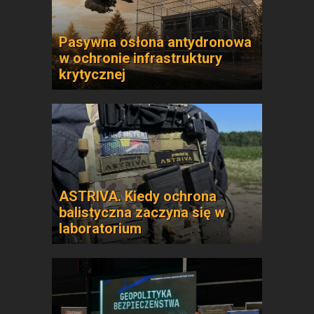
Pasywna osłona antydronowa
w ochronie infrastruktury
krytycznej
ASTRIVA. Kiedy ochrona
balistyczna zaczyna się w
laboratorium