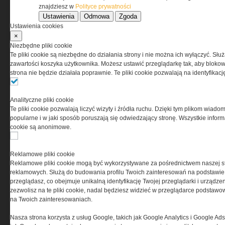
znajdziesz w
Polityce prywatności
Ustawienia
Odmowa
Zgoda
Korzystanie z portalu jest równoznaczne
Ustawienia cookies
z zaakceptowaniem warunków ustanowionych
×
przez Grupa MEDIUM Spółka z ograniczoną
Niezbędne pliki cookie
odpowiedzialnością Spółka komandytowa, nr KRS:
Te pliki cookie są niezbędne do działania strony i nie można ich wyłączyć. Słu
0000537655, NIP 1132860378, REGON 146393437
zawartości koszyka użytkownika. Możesz ustawić przeglądarkę tak, aby blokował
(zwana dalej Grupa MEDIUM) w postaci Regulaminu.
strona nie będzie działała poprawnie. Te pliki cookie pozwalają na identyfika
Przeczytaj regulamin
Analityczne pliki cookie
Te pliki cookie pozwalają liczyć wizyty i źródła ruchu. Dzięki tym plikom wiadom
popularne i w jaki sposób poruszają się odwiedzający stronę. Wszystkie inform
cookie są anonimowe.
PRYWATNOŚĆ
Reklamowe pliki cookie
Reklamowe pliki cookie mogą być wykorzystywane za pośrednictwem naszej s
Ta witryna wykorzystuje pliki cookies do przechowywania
reklamowych. Służą do budowania profilu Twoich zainteresowań na podstawie i
informacji na Twoim komputerze. Pliki cookies stosujemy
przeglądasz, co obejmuje unikalną identyfikację Twojej przeglądarki i urządze
w celu świadczenia usług na najwyższym poziomie,
zezwolisz na te pliki cookie, nadal będziesz widzieć w przeglądarce podstawow
w tym w sposób dostosowany do indywidualnych potrzeb.
na Twoich zainteresowaniach.
Korzystanie z witryny bez zmiany ustawień dotyczących
cookies oznacza, że będą one zamieszczane w Twoim
Nasza strona korzysta z usług Google, takich jak Google Analytics i Google Ads
urządzeniu końcowym. W każdym momencie możesz