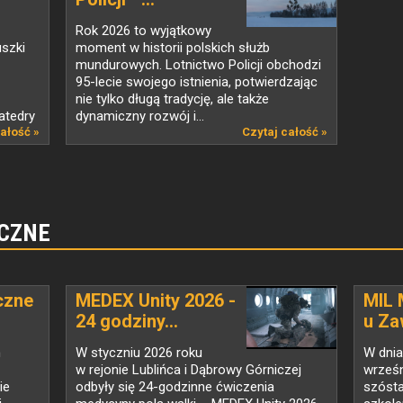
Rok 2026 to wyjątkowy
szki
moment w historii polskich służb
mundurowych. Lotnictwo Policji obchodzi
95-lecie swojego istnienia, potwierdzając
nie tylko długą tradycję, ale także
atedry
dynamiczny rozwój i...
ałość »
Czytaj całość »
CZNE
czne
MEDEX Unity 2026 -
MIL 
24 godziny...
u Za
h
W styczniu 2026 roku
W dnia
w rejonie Lublińca i Dąbrowy Górniczej
wrześn
ie
odbyły się 24-godzinne ćwiczenia
szósta