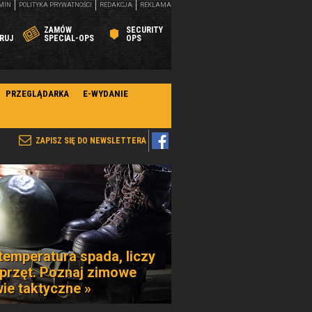
MIN
POLITYKA PRYWATNOŚCI
REDAKCJA
REKLAMA
ZAMÓW
SECURITY
RUJ
SPECIAL-OPS
OPS
PRZEGLĄDARKA
E-WYDANIE
ZAPISZ SIĘ DO NEWSLETTERA
temperatura spada, liczy
sprzęt. Poznaj zimowe
ie taktyczne »