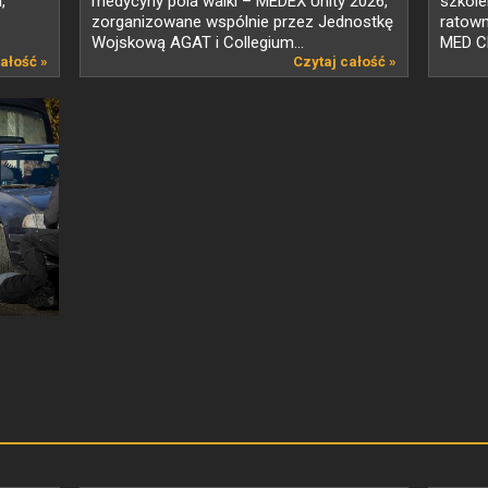
,
medycyny pola walki – MEDEX Unity 2026,
szkol
zorganizowane wspólnie przez Jednostkę
ratow
Wojskową AGAT i Collegium...
MED Ch
ałość »
Czytaj całość »