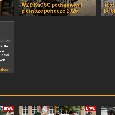
WZD KaOSG podsumował
Test
pierwsze półrocze 2026
BOSP
działu
 oraz
łów
udział
ych
ałość »
NEWS
NEWS