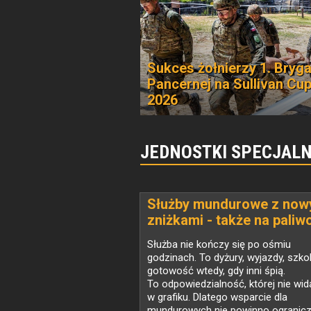
Sukces żołnierzy 1. Bryg
Pancernej na Sullivan Cu
2026
JEDNOSTKI SPECJAL
Służby mundurowe z now
zniżkami - także na paliw
Służba nie kończy się po ośmiu
godzinach. To dyżury, wyjazdy, szkol
gotowość wtedy, gdy inni śpią.
To odpowiedzialność, której nie wid
w grafiku. Dlatego wsparcie dla
mundurowych nie powinno ogranicza