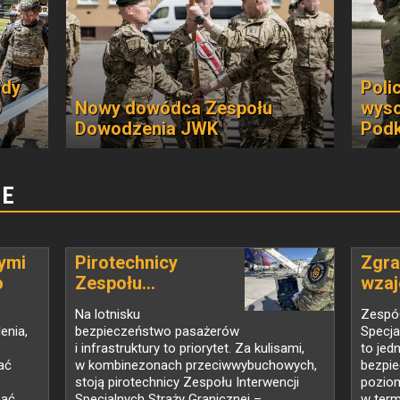
ady
Poli
p
Nowy dowódca Zespołu
wyso
Dowodzenia JWK
Podk
NE
ymi
Pirotechnicy
Zgra
o
Zespołu...
wzaj
Na lotnisku
Zespół
enia,
bezpieczeństwo pasażerów
Specja
i infrastruktury to priorytet. Za kulisami,
to jed
ać
w kombinezonach przeciwwybuchowych,
bezpie
stoją pirotechnicy Zespołu Interwencji
poziom
ć...
Specjalnych Straży Granicznej –
w term