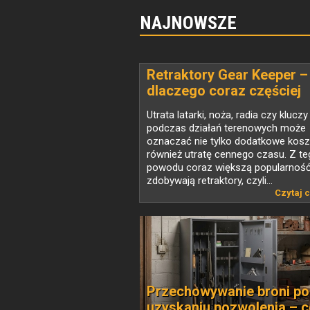
NAJNOWSZE
Retraktory Gear Keeper –
dlaczego coraz częściej
zastępują klasyczne smy
Utrata latarki, noża, radia czy kluczy
taktyczne?
podczas działań terenowych może
oznaczać nie tylko dodatkowe koszt
również utratę cennego czasu. Z t
powodu coraz większą popularnoś
zdobywają retraktory, czyli...
Czytaj c
Przechowywanie broni po
uzyskaniu pozwolenia – 