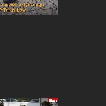
 obuwia taktycznego
 Taras Low
NEWS