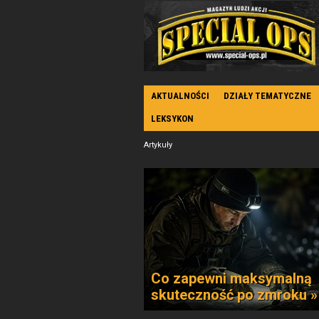
AKTUALNOŚCI
DZIAŁY TEMATYCZNE
LEKSYKON
Artykuły
Co zapewni maksymalną
skuteczność po zmroku »