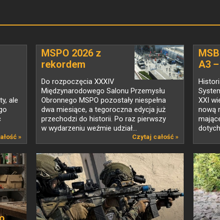
MSPO 2026 z
MSB
rekordem
A3 –
cze
jeszcze...
Do rozpoczęcia XXXIV
Histo
Międzynarodowego Salonu Przemysłu
System
y, ale
Obronnego MSPO pozostały niespełna
XXI wi
ego
dwa miesiące, a tegoroczna edycja już
nową r
ć
przechodzi do historii. Po raz pierwszy
mające
w wydarzeniu weźmie udział...
dotych
ałość »
Czytaj całość »
co