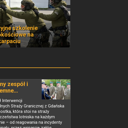
cyjne szkolenie
kościowe na
arpaciu
ny zespół i
emne...
 Interwencji
lnych Straży Granicznej z Gdańska
nostka, która stoi na straży
czeństwa lotniska na każdym
ie – od reagowania na incydenty
inalu, przez wsparcie załóg...