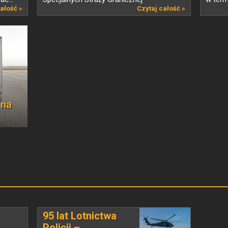
ałość »
wyszkoleni,...
Czytaj całość »
 na
95 lat Lotnictwa
Policji –...