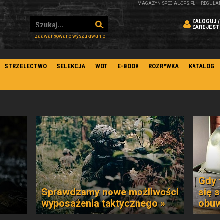
MAGAZYN SPECIAL-OPS.PL
REGULA
ZALOGUJ /
ZAREJEST
zaawansowane wyszukiwanie
STRZELECTWO
SELEKCJA
WOT
E-BOOK
ROZRYWKA
KATALOG
Gdy 
Sprawdzamy nowe możliwości
się 
wyposażenia taktycznego »
obuw