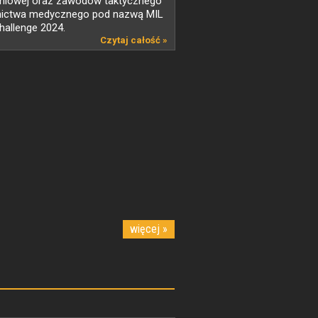
eniowej oraz zawodów taktycznego
nictwa medycznego pod nazwą MIL
allenge 2024.
Czytaj całość »
więcej »