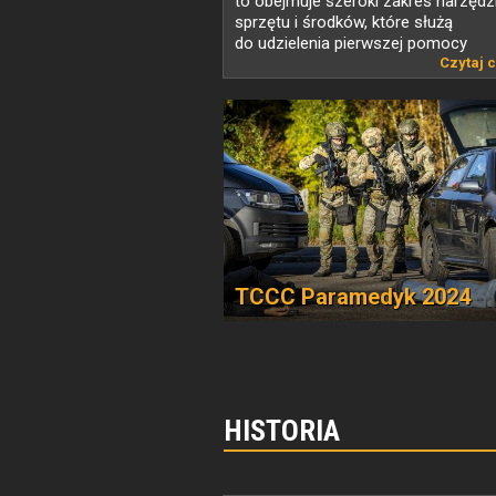
to obejmuje szeroki zakres narzędzi
sprzętu i środków, które służą
do udzielenia pierwszej pomocy
w warunkach...
Czytaj c
TCCC Paramedyk 2024
HISTORIA