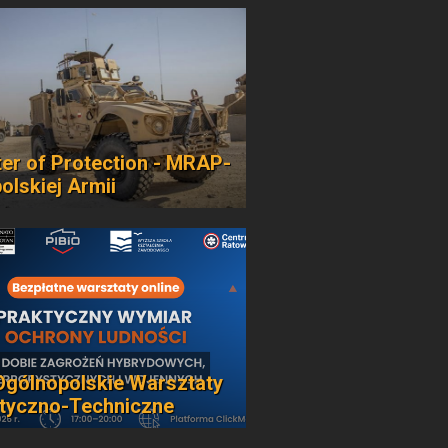
er of Protection - MRAP-
polskiej Armii
Ogólnopolskie Warsztaty
tyczno-Techniczne