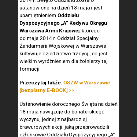
2014 r. Święto Oddziału zostało
ustanowione na dzień 18 maja i jest
upamiętnieniem
Oddziału
Dyspozycyjnego „A” Kedywu Okręgu
Warszawa Armii Krajowej
, którego
od maja 2014 r. Oddział Specjalny
Żandarmerii Wojskowej w Warszawie
kultywuje dziedzictwo tradycji, co jest
wielkim wyróżnieniem dla żołnierzy tej
formacji.
Przeczytaj także:
OSŻW w Warszawie
[bezpłatny E-BOOK] >>
Ustanowienie dorocznego Święta na dzień
18 maja nawiązuje do bohaterskiego
wyczynu, jednej z najbardziej
brawurowych akcji, jaką przeprowadzili
członkowie Oddziału Dyspozycyjnego „A”