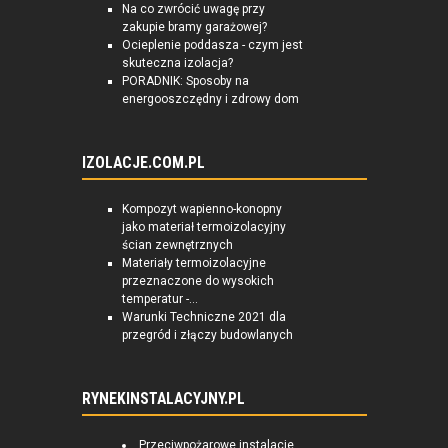
Na co zwrócić uwagę przy
zakupie bramy garażowej?
Ocieplenie poddasza - czym jest
skuteczna izolacja?
PORADNIK: Sposoby na
energooszczędny i zdrowy dom
IZOLACJE.COM.PL
Kompozyt wapienno-konopny
jako materiał termoizolacyjny
ścian zewnętrznych
Materiały termoizolacyjne
przeznaczone do wysokich
temperatur -...
Warunki Techniczne 2021 dla
przegród i złączy budowlanych
RYNEKINSTALACYJNY.PL
Przeciwpożarowe instalacje