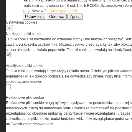
Regulamin określa zasady korzystania z portalu
reklam. Masz prawo do wycofania zgody w dowolnym momencie. Da
www.special-ops.pl
realizxacji zamówienia (art. 6 ust. 1 lit. b RODO). Szczegółowe inf
znajdziesz w
Polityce prywatności
Ustawienia
Odmowa
Zgoda
Korzystanie z portalu jest równoznaczne
Ustawienia cookies
z zaakceptowaniem warunków ustanowionych
×
przez Grupa MEDIUM Spółka z ograniczoną
Niezbędne pliki cookie
odpowiedzialnością Spółka komandytowa, nr KRS:
Te pliki cookie są niezbędne do działania strony i nie można ich wyłączyć. Słu
0000537655, NIP 1132860378, REGON 146393437
zawartości koszyka użytkownika. Możesz ustawić przeglądarkę tak, aby blokował
(zwana dalej Grupa MEDIUM) w postaci Regulaminu.
strona nie będzie działała poprawnie. Te pliki cookie pozwalają na identyfika
Przeczytaj regulamin
Analityczne pliki cookie
Te pliki cookie pozwalają liczyć wizyty i źródła ruchu. Dzięki tym plikom wiadom
popularne i w jaki sposób poruszają się odwiedzający stronę. Wszystkie inform
cookie są anonimowe.
PRYWATNOŚĆ
Reklamowe pliki cookie
Reklamowe pliki cookie mogą być wykorzystywane za pośrednictwem naszej s
Ta witryna wykorzystuje pliki cookies do przechowywania
reklamowych. Służą do budowania profilu Twoich zainteresowań na podstawie i
informacji na Twoim komputerze. Pliki cookies stosujemy
przeglądasz, co obejmuje unikalną identyfikację Twojej przeglądarki i urządze
w celu świadczenia usług na najwyższym poziomie,
zezwolisz na te pliki cookie, nadal będziesz widzieć w przeglądarce podstawow
w tym w sposób dostosowany do indywidualnych potrzeb.
na Twoich zainteresowaniach.
Korzystanie z witryny bez zmiany ustawień dotyczących