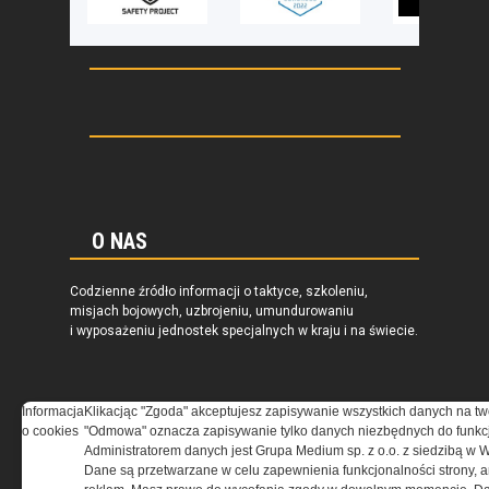
O NAS
Codzienne źródło informacji o taktyce, szkoleniu,
misjach bojowych, uzbrojeniu, umundurowaniu
i wyposażeniu jednostek specjalnych w kraju i na świecie.
Informacja
Klikacjąc "Zgoda" akceptujesz zapisywanie wszystkich danych na tw
o cookies
"Odmowa" oznacza zapisywanie tylko danych niezbędnych do funkcj
REGULAMIN
Administratorem danych jest Grupa Medium sp. z o.o. z siedzibą w 
Dane są przetwarzane w celu zapewnienia funkcjonalności strony, a