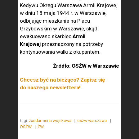
Kedywu Okręgu Warszawa Armii Krajowej
w dniu 18 maja 1944 r. w Warszawie,
odbijając mieszkanie na Placu
Grzybowskim w Warszawie, skąd
ewakuowano skarbiec
Armii
Krajowej
przeznaczony na potrzeby
kontynuowania walki z okupantem.
Źródło: OSŻW w Warszawie
Chcesz być na bieżąco? Zapisz się
do naszego newslettera!
tagi:
żandarmeria wojskowa
osżw warszawa
OSŻW
ŻW