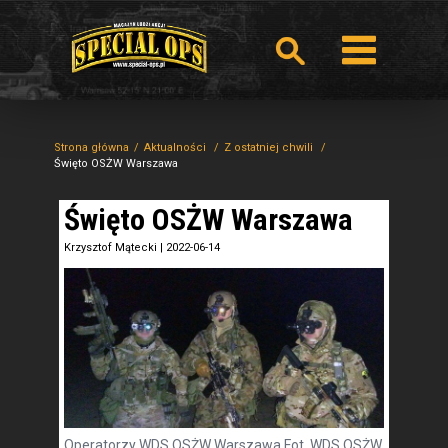
Strona główna
Aktualności
Z ostatniej chwili
Święto OSŻW Warszawa
Święto OSŻW Warszawa
Krzysztof Mątecki
|
2022-06-14
Operatorzy WDS OSŻW Warszawa Fot. WDS OSŻW