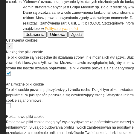
o cookies
"Odmowa" oznacza zapisywanie tylko danych niezbędnych do funkcj
0000537655, NIP 1132860378, REGON 146393437
Administratorem danych jest Grupa Medium sp. z o.o. z siedzibą w 
(zwana dalej Grupa MEDIUM) w postaci Regulaminu.
Dane są przetwarzane w celu zapewnienia funkcjonalności strony, a
reklam. Masz prawo do wycofania zgody w dowolnym momencie. Da
realizxacji zamówienia (art. 6 ust. 1 lit. b RODO). Szczegółowe inf
Przeczytaj regulamin
znajdziesz w
Polityce prywatności
Ustawienia
Odmowa
Zgoda
Ustawienia cookies
×
Niezbędne pliki cookie
PRYWATNOŚĆ
Te pliki cookie są niezbędne do działania strony i nie można ich wyłączyć. Słu
zawartości koszyka użytkownika. Możesz ustawić przeglądarkę tak, aby blokował
strona nie będzie działała poprawnie. Te pliki cookie pozwalają na identyfika
Ta witryna wykorzystuje pliki cookies do przechowywania
informacji na Twoim komputerze. Pliki cookies stosujemy
w celu świadczenia usług na najwyższym poziomie,
Analityczne pliki cookie
w tym w sposób dostosowany do indywidualnych potrzeb.
Te pliki cookie pozwalają liczyć wizyty i źródła ruchu. Dzięki tym plikom wiadom
Korzystanie z witryny bez zmiany ustawień dotyczących
popularne i w jaki sposób poruszają się odwiedzający stronę. Wszystkie inform
cookies oznacza, że będą one zamieszczane w Twoim
cookie są anonimowe.
urządzeniu końcowym. W każdym momencie możesz
dokonać zmiany ustawień przeglądarki dotyczących
cookies. Nim Państwo zaczną korzystać z naszego
Reklamowe pliki cookie
serwisu prosimy o zapoznanie się z naszą
polityką
Reklamowe pliki cookie mogą być wykorzystywane za pośrednictwem naszej s
prywatności
oraz
informacją o cookies
.
reklamowych. Służą do budowania profilu Twoich zainteresowań na podstawie i
przeglądasz, co obejmuje unikalną identyfikację Twojej przeglądarki i urządze