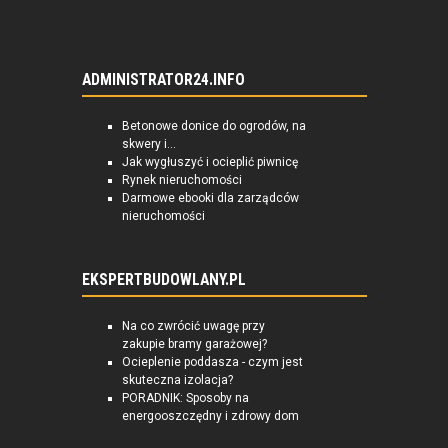
ADMINISTRATOR24.INFO
Betonowe donice do ogrodów, na
skwery i...
Jak wygłuszyć i ocieplić piwnicę
Rynek nieruchomości
Darmowe ebooki dla zarządców
nieruchomości
EKSPERTBUDOWLANY.PL
Na co zwrócić uwagę przy
zakupie bramy garażowej?
Ocieplenie poddasza - czym jest
skuteczna izolacja?
PORADNIK: Sposoby na
energooszczędny i zdrowy dom