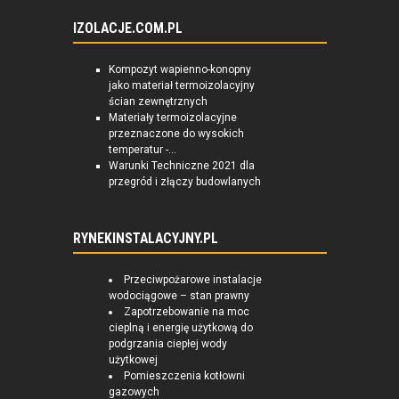
IZOLACJE.COM.PL
Kompozyt wapienno-konopny
jako materiał termoizolacyjny
ścian zewnętrznych
Materiały termoizolacyjne
przeznaczone do wysokich
temperatur -...
Warunki Techniczne 2021 dla
przegród i złączy budowlanych
RYNEKINSTALACYJNY.PL
Przeciwpożarowe instalacje
wodociągowe – stan prawny
Zapotrzebowanie na moc
cieplną i energię użytkową do
podgrzania ciepłej wody
użytkowej
Pomieszczenia kotłowni
gazowych