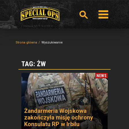
Strona główna
Wyszukiwanie
TAG: ŻW
NEWS
Żandarmeria Wojskowa
zakończyła misję ochrony
Konsulatu RP w Irbilu