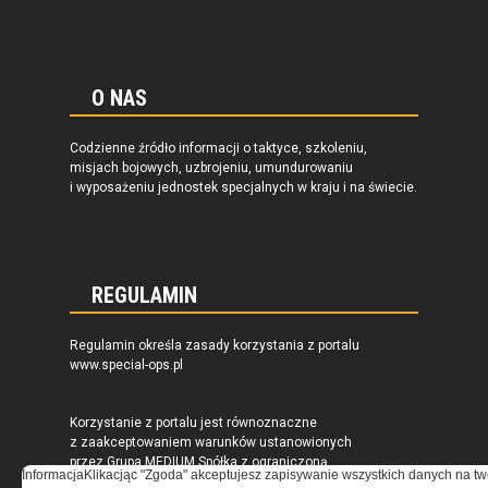
O NAS
Codzienne źródło informacji o taktyce, szkoleniu,
misjach bojowych, uzbrojeniu, umundurowaniu
i wyposażeniu jednostek specjalnych w kraju i na świecie.
REGULAMIN
Regulamin określa zasady korzystania z portalu
www.special-ops.pl
Korzystanie z portalu jest równoznaczne
z zaakceptowaniem warunków ustanowionych
przez Grupa MEDIUM Spółka z ograniczoną
Informacja
Klikacjąc "Zgoda" akceptujesz zapisywanie wszystkich danych na tw
odpowiedzialnością Spółka komandytowa, nr KRS: