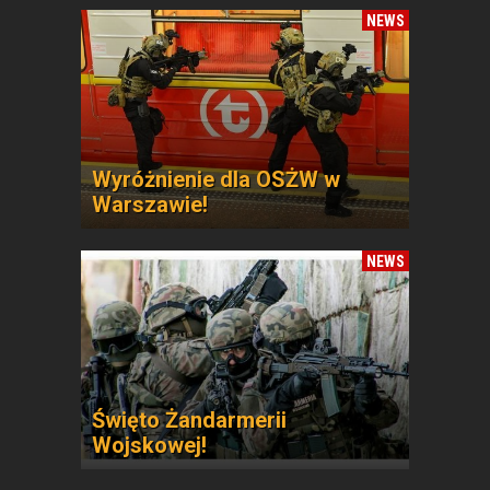
NEWS
Wyróżnienie dla OSŻW w
Warszawie!
NEWS
Święto Żandarmerii
Wojskowej!