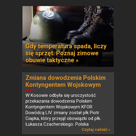
Gdy temperatura spada, liczy
się sprzęt. Poznaj zimowe
obuwie taktyczne »
Zmiana dowodzenia Polskim
Kontyngentem Wojskowym
KFOR w Kosowie
NEWS
W Kosowie odbyła się uroczystość
przekazania dowodzenia Polskim
Kontyngentem Wojskowym KFOR.
Dowódcą LIV zmiany został płk Piotr
Ciapka, który przejął obowiązki od płk.
Łukasza Czacherskiego. Polska
od ponad...
Czytaj całość »