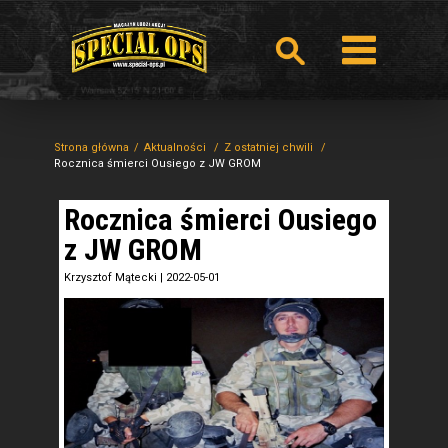
Strona główna
Aktualności
Z ostatniej chwili
Rocznica śmierci Ousiego z JW GROM
Rocznica śmierci Ousiego
z JW GROM
Krzysztof Mątecki
|
2022-05-01