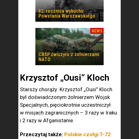
82. rocznica wybuchu
Powstania Warszawskiego
NEWS
CBŚP ćwiczyło z żołnierzami
NATO
Krzysztof „Ousi” Kloch
Starszy chorąży Krzysztof „Ousi” Kloch
był doświadczonym żołnierzem Wojsk
Specjalnych, pięciokrotnie uczestniczył
w misjach zagranicznych – 3 razy w Iraku
i 2 razy w Afganistanie.
Przeczytaj także:
Polskie czołgi T-72