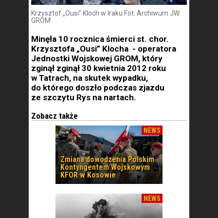
Krzysztof „Ousi” Kloch w Iraku Fot. Archiwum JW
GROM
Minęła 10 rocznica śmierci st. chor.
Krzysztofa „Ousi” Klocha - operatora
Jednostki Wojskowej GROM, który
zginął zginął 30 kwietnia 2012 roku
w Tatrach, na skutek wypadku,
do którego doszło podczas zjazdu
ze szczytu Rys na nartach.
Zobacz także
NEWS
Zmiana dowodzenia Polskim
Kontyngentem Wojskowym
KFOR w Kosowie
NEWS