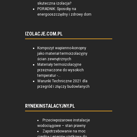
skuteczna izolacja?
PORADNIK: Sposoby na
energooszczędny i zdrowy dom
IZOLACJE.COM.PL
Kompozyt wapienno-konopny
jako materiał termoizolacyjny
ścian zewnętrznych
Materiały termoizolacyjne
przeznaczone do wysokich
temperatur -...
Warunki Techniczne 2021 dla
przegród i złączy budowlanych
RYNEKINSTALACYJNY.PL
Przeciwpożarowe instalacje
wodociągowe – stan prawny
Zapotrzebowanie na moc
cieplną i energię użytkową do