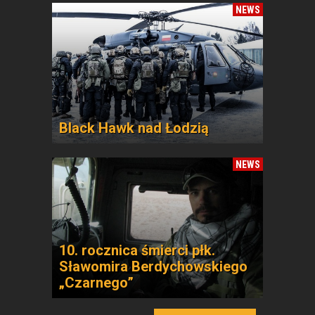
NEWS
Black Hawk nad Łodzią
NEWS
10. rocznica śmierci płk.
Sławomira Berdychowskiego
„Czarnego”