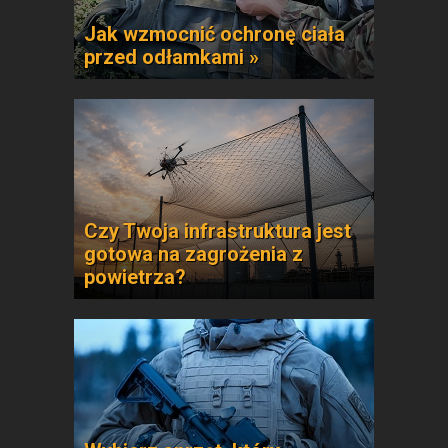
Jak wzmocnić ochronę ciała
przed odłamkami »
Czy Twoja infrastruktura jest
gotowa na zagrożenia z
powietrza?