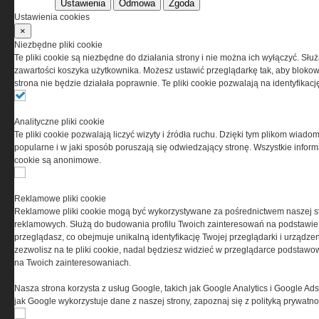
Ustawienia
Odmowa
Zgoda
Korzystanie z portalu jest równoznaczne
Ustawienia cookies
z zaakceptowaniem warunków ustanowionych
×
przez Grupa MEDIUM Spółka z ograniczoną
Niezbędne pliki cookie
odpowiedzialnością Spółka komandytowa, nr KRS:
Te pliki cookie są niezbędne do działania strony i nie można ich wyłączyć. Słu
0000537655, NIP 1132860378, REGON 146393437
zawartości koszyka użytkownika. Możesz ustawić przeglądarkę tak, aby blokował
(zwana dalej Grupa MEDIUM) w postaci Regulaminu.
strona nie będzie działała poprawnie. Te pliki cookie pozwalają na identyfika
Przeczytaj regulamin
Analityczne pliki cookie
Te pliki cookie pozwalają liczyć wizyty i źródła ruchu. Dzięki tym plikom wiadom
popularne i w jaki sposób poruszają się odwiedzający stronę. Wszystkie inform
cookie są anonimowe.
PRYWATNOŚĆ
Reklamowe pliki cookie
Reklamowe pliki cookie mogą być wykorzystywane za pośrednictwem naszej s
Ta witryna wykorzystuje pliki cookies do przechowywania
reklamowych. Służą do budowania profilu Twoich zainteresowań na podstawie i
informacji na Twoim komputerze. Pliki cookies stosujemy
przeglądasz, co obejmuje unikalną identyfikację Twojej przeglądarki i urządze
w celu świadczenia usług na najwyższym poziomie,
zezwolisz na te pliki cookie, nadal będziesz widzieć w przeglądarce podstawow
w tym w sposób dostosowany do indywidualnych potrzeb.
na Twoich zainteresowaniach.
Korzystanie z witryny bez zmiany ustawień dotyczących
cookies oznacza, że będą one zamieszczane w Twoim
Nasza strona korzysta z usług Google, takich jak Google Analytics i Google Ads
urządzeniu końcowym. W każdym momencie możesz
jak Google wykorzystuje dane z naszej strony, zapoznaj się z polityką prywatn
dokonać zmiany ustawień przeglądarki dotyczących