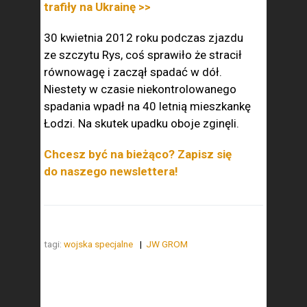
trafiły na Ukrainę >>
30 kwietnia 2012 roku podczas zjazdu
ze szczytu Rys, coś sprawiło że stracił
równowagę i zaczął spadać w dół.
Niestety w czasie niekontrolowanego
spadania wpadł na 40 letnią mieszkankę
Łodzi. Na skutek upadku oboje zginęli.
Chcesz być na bieżąco? Zapisz się
do naszego newslettera!
tagi:
wojska specjalne
JW GROM