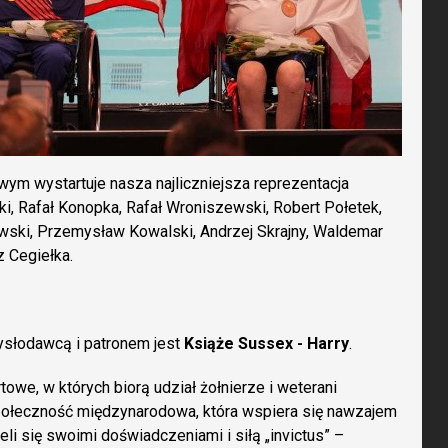
owym wystartuje nasza najliczniejsza reprezentacja
ki, Rafał Konopka, Rafał Wroniszewski, Robert Połetek,
wski, Przemysław Kowalski, Andrzej Skrajny, Waldemar
z Cegiełka.
mysłodawcą i patronem jest
Książe Sussex - Harry
.
owe, w których biorą udział żołnierze i weterani
ołeczność międzynarodowa, która wspiera się nawzajem
li się swoimi doświadczeniami i siłą „invictus” –