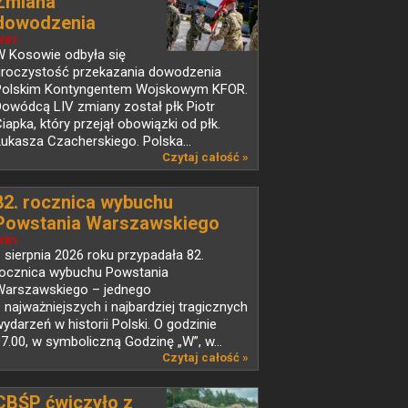
Zmiana
dowodzenia
Polskim...
EWS
W Kosowie odbyła się
uroczystość przekazania dowodzenia
Polskim Kontyngentem Wojskowym KFOR.
owódcą LIV zmiany został płk Piotr
iapka, który przejął obowiązki od płk.
ukasza Czacherskiego. Polska...
Czytaj całość »
82. rocznica wybuchu
Powstania Warszawskiego
EWS
 sierpnia 2026 roku przypadała 82.
rocznica wybuchu Powstania
Warszawskiego – jednego
 najważniejszych i najbardziej tragicznych
ydarzeń w historii Polski. O godzinie
7.00, w symboliczną Godzinę „W”, w...
Czytaj całość »
CBŚP ćwiczyło z