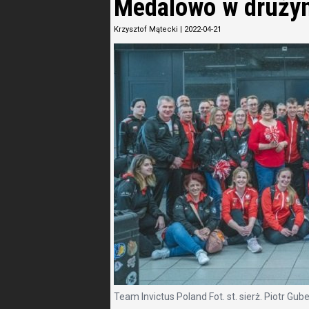
Medalowo w drużyn
Krzysztof Mątecki
|
2022-04-21
Team Invictus Poland Fot. st. sierż. Piotr G