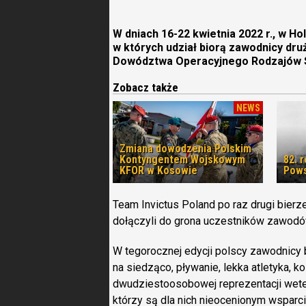
W dniach 16-22 kwietnia 2022 r., w H
w których udział biorą zawodnicy dru
Dowództwa Operacyjnego Rodzajów Si
Zobacz także
NEWS
Zmiana dowodzenia Polskim
Kontyngentem Wojskowym
82. 
KFOR w Kosowie
Pows
Team Invictus Poland po raz drugi bierz
dołączyli do grona uczestników zawod
W tegorocznej edycji polscy zawodnicy b
na siedząco, pływanie, lekka atletyka, 
dwudziestoosobowej reprezentacji weter
którzy są dla nich nieocenionym wsparc