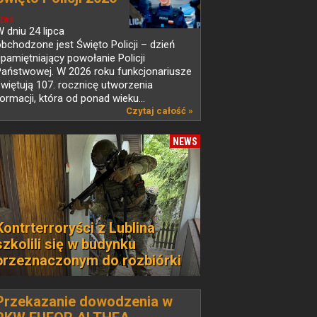
EWS
 dniu 24 lipca
bchodzone jest Święto Policji – dzień
pamiętniający powołanie Policji
Państwowej. W 2026 roku funkcjonariusze
więtują 107. rocznicę utworzenia
ormacji, która od ponad wieku...
Czytaj całość »
NEWS
Kontrterroryści z Lublina
szkolili się w budynku
przeznaczonym do rozbiórki
Przekazanie dowodzenia w