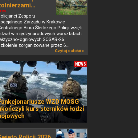
żołnierzami...
EWS
olicjanci Zespołu
Specjalnego Zarządu w Krakowie
entralnego Biura Śledczego Policji wzięli
udział w międzynarodowych warsztatach
taktyczno-ogniowych SOSAB-26.
zkolenie zorganizowane przez 6...
Czytaj całość »
NEWS
Funkcjonariusze WZD MOSG
ukończyli kurs sterników łodzi
bojowych
Święto Policji 2026