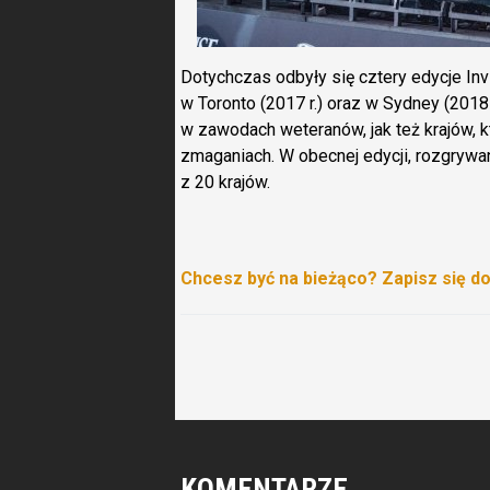
Dotychczas odbyły się cztery edycje Invi
w Toronto (2017 r.) oraz w Sydney (2018 r
w zawodach weteranów, jak też krajów, k
zmaganiach. W obecnej edycji, rozgryw
z 20 krajów.
Chcesz być na bieżąco? Zapisz się d
KOMENTARZE