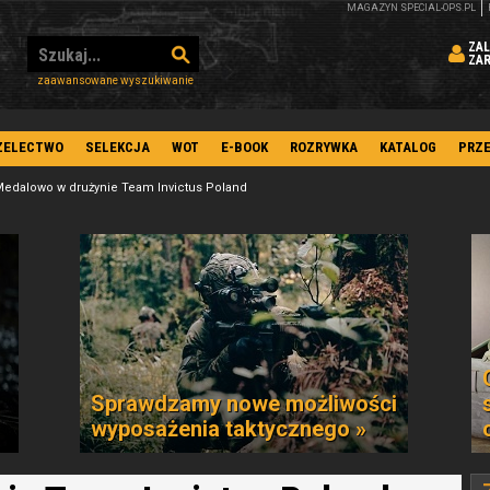
MAGAZYN SPECIAL-OPS.PL
ZAL
ZA
zaawansowane wyszukiwanie
ZELECTWO
SELEKCJA
WOT
E-BOOK
ROZRYWKA
KATALOG
PRZ
edalowo w drużynie Team Invictus Poland
Sprawdzamy nowe możliwości
wyposażenia taktycznego »