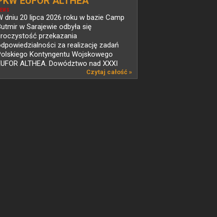
PKW EUFOR ALTHEA
EWS
 dniu 20 lipca 2026 roku w bazie Camp
utmir w Sarajewie odbyła się
uroczystość przekazania
dpowiedzialności za realizację zadań
Polskiego Kontyngentu Wojskowego
EUFOR ALTHEA. Dowództwo nad XXXI
mianą...
Czytaj całość »