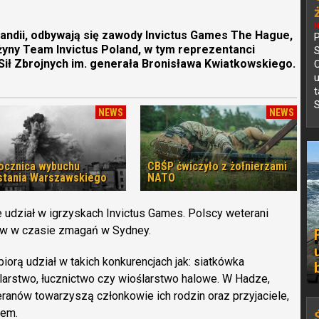
N
olandii, odbywają się zawody Invictus Games The Hague,
P
żyny Team Invictus Poland, w tym reprezentanci
ł Zbrojnych im. generała Bronisława Kwiatkowskiego.
C
S
NEWS
NEWS
rocznica wybuchu
CBŚP ćwiczyło z żołnierzami
tania Warszawskiego
NATO
e udział w igrzyskach Invictus Games. Polscy weterani
ów w czasie zmagań w Sydney.
iorą udział w takich konkurencjach jak: siatkówka
kolarstwo, łucznictwo czy wioślarstwo halowe. W Hadze,
anów towarzyszą członkowie ich rodzin oraz przyjaciele,
iem.