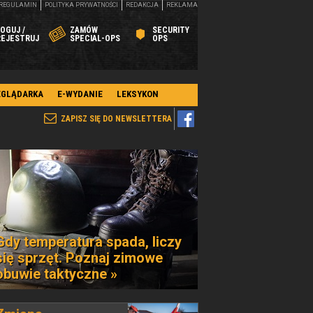
REGULAMIN
POLITYKA PRYWATNOŚCI
REDAKCJA
REKLAMA
OGUJ /
ZAMÓW
SECURITY
REJESTRUJ
SPECIAL-OPS
OPS
EGLĄDARKA
E-WYDANIE
LEKSYKON
ZAPISZ SIĘ DO NEWSLETTERA
Gdy temperatura spada, liczy
się sprzęt. Poznaj zimowe
obuwie taktyczne »