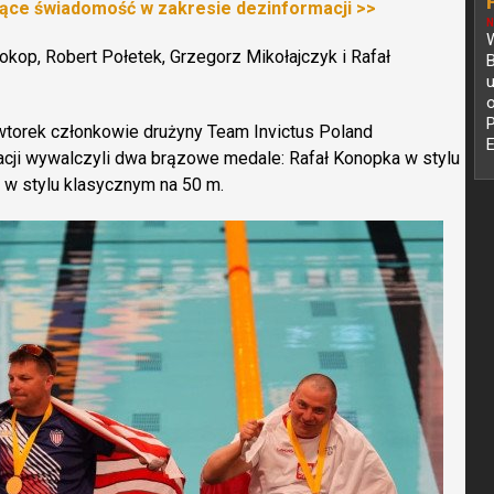
ące świadomość w zakresie dezinformacji >>
N
W
okop, Robert Połetek, Grzegorz Mikołajczyk i Rafał
B
o
wtorek członkowie drużyny Team Invictus Poland
tacji wywalczyli dwa brązowe medale: Rafał Konopka w stylu
z
 w stylu klasycznym na 50 m.