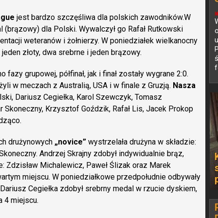
N
ague
jest bardzo szczęśliwa dla polskich zawodników.W
W
l (brązowy) dla Polski. Wywalczył go Rafał Rutkowski
o
u
ntacji weteranów i żołnierzy. W poniedziałek wielkanocny
jeden złoty, dwa srebrne i jeden brązowy.
ś
f
zy grupowej, półfinał, jak i finał zostały wygrane 2:0.
yli w meczach z Australią, USA i w finale z Gruzją.
Nasza
ki, Dariusz Cegiełka, Karol Szewczyk, Tomasz
 Skoneczny, Krzysztof Goździk, Rafał Lis, Jacek Prokop
dząco.
ach drużynowych
„novice”
wystrzelała drużyna w składzie:
Skoneczny. Andrzej Skrajny zdobył indywidualnie brąz,
zie: Zdzisław Michalewicz, Paweł Ślizak oraz Marek
wartym miejscu. W poniedziałkowe przedpołudnie odbywały
. Dariusz Cegiełka zdobył srebrny medal w rzucie dyskiem,
 4 miejscu.