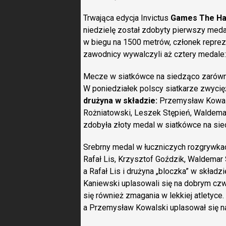
Trwająca edycja Invictus
Games The H
niedzielę został zdobyty pierwszy meda
w biegu na 1500 metrów, członek repreze
zawodnicy wywalczyli aż cztery medale: 
Mecze w siatkówce na siedząco zarówno fa
W poniedziałek polscy siatkarze zwycięż
drużyna w składzie:
Przemysław Kowals
Rożniatowski, Leszek Stępień, Waldemar
zdobyła złoty medal w siatkówce na sie
Srebrny medal w łuczniczych rozgrywk
Rafał Lis, Krzysztof Goździk, Waldemar 
a Rafał Lis i drużyna „bloczka” w skład
Kaniewski uplasowali się na dobrym cz
się również zmagania w lekkiej atletyce
a Przemysław Kowalski uplasował się na