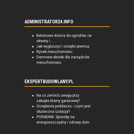
ADMINISTRATOR24.INFO
Betonowe donice do ogrodów, na
skwery i...
Jak wygłuszyć i ocieplić piwnicę
Rynek nieruchomości
Darmowe ebooki dla zarządców
nieruchomości
EKSPERTBUDOWLANY.PL
Na co zwrócić uwagę przy
zakupie bramy garażowej?
Ocieplenie poddasza - czym jest
skuteczna izolacja?
PORADNIK: Sposoby na
energooszczędny i zdrowy dom