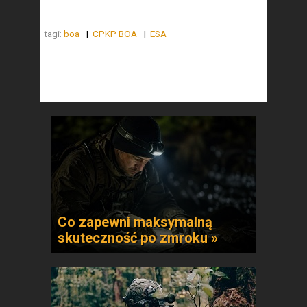
tagi:
boa
CPKP BOA
ESA
Co zapewni maksymalną
skuteczność po zmroku »