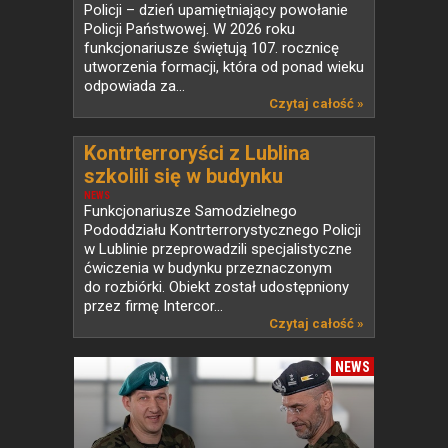
Policji – dzień upamiętniający powołanie
Policji Państwowej. W 2026 roku
funkcjonariusze świętują 107. rocznicę
utworzenia formacji, która od ponad wieku
odpowiada za...
Czytaj całość »
Kontrterroryści z Lublina
szkolili się w budynku
przeznaczonym do rozbiórki
NEWS
Funkcjonariusze Samodzielnego
Pododdziału Kontrterrorystycznego Policji
w Lublinie przeprowadzili specjalistyczne
ćwiczenia w budynku przeznaczonym
do rozbiórki. Obiekt został udostępniony
przez firmę Intercor...
Czytaj całość »
NEWS