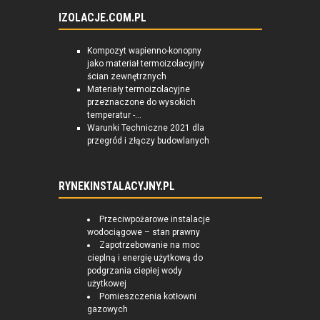
IZOLACJE.COM.PL
Kompozyt wapienno-konopny
jako materiał termoizolacyjny
ścian zewnętrznych
Materiały termoizolacyjne
przeznaczone do wysokich
temperatur -...
Warunki Techniczne 2021 dla
przegród i złączy budowlanych
RYNEKINSTALACYJNY.PL
Przeciwpożarowe instalacje
wodociągowe – stan prawny
Zapotrzebowanie na moc
cieplną i energię użytkową do
podgrzania ciepłej wody
użytkowej
Pomieszczenia kotłowni
gazowych