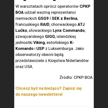
W warsztatach oprócz operatorów
CPKP
BOA
udział wezmą reprezentanci
niemieckich
GSG9
I
SEK z Berlina
,
francuskiego
RAID
, chorwackiego
ATJ
Lućko
, słowackiego
Lynx Commando
,
szwajcarskiego
GIGG
, islandzkiej
jednostki
Viking
, estońskiego
K-
Komando
i
USP
z Luksemburga. Jako
obserwatorzy obecni będą
przedstawiciele z Księstwa Niderlandów
oraz USA.
Źródło: CPKP BOA
Chcesz być na bieżąco? Zapisz się
do naszego newslettera!