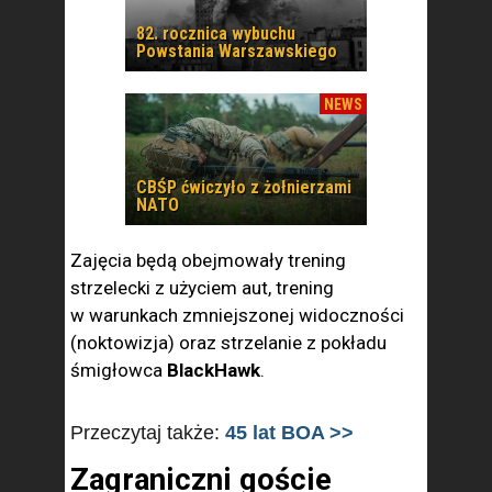
82. rocznica wybuchu
Powstania Warszawskiego
NEWS
CBŚP ćwiczyło z żołnierzami
NATO
Zajęcia będą obejmowały trening
strzelecki z użyciem aut, trening
w warunkach zmniejszonej widoczności
(noktowizja) oraz strzelanie z pokładu
śmigłowca
BlackHawk
.
Przeczytaj także:
45 lat BOA >>
Zagraniczni goście