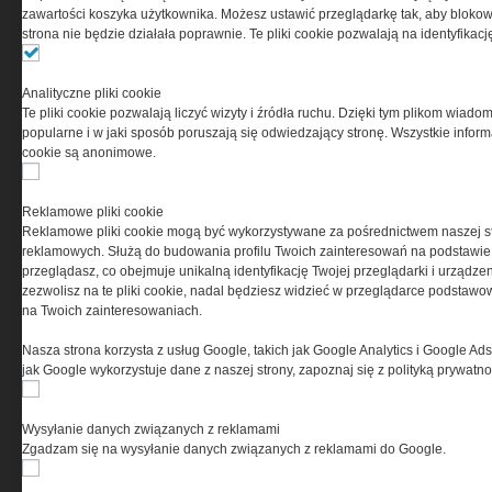
0000537655, NIP 1132860378, REGON 146393437
zawartości koszyka użytkownika. Możesz ustawić przeglądarkę tak, aby blokował
(zwana dalej Grupa MEDIUM) w postaci Regulaminu.
strona nie będzie działała poprawnie. Te pliki cookie pozwalają na identyfika
Przeczytaj regulamin
Analityczne pliki cookie
Te pliki cookie pozwalają liczyć wizyty i źródła ruchu. Dzięki tym plikom wiadom
popularne i w jaki sposób poruszają się odwiedzający stronę. Wszystkie inform
cookie są anonimowe.
PRYWATNOŚĆ
Reklamowe pliki cookie
Reklamowe pliki cookie mogą być wykorzystywane za pośrednictwem naszej s
Ta witryna wykorzystuje pliki cookies do przechowywania
reklamowych. Służą do budowania profilu Twoich zainteresowań na podstawie i
informacji na Twoim komputerze. Pliki cookies stosujemy
przeglądasz, co obejmuje unikalną identyfikację Twojej przeglądarki i urządze
w celu świadczenia usług na najwyższym poziomie,
zezwolisz na te pliki cookie, nadal będziesz widzieć w przeglądarce podstawow
w tym w sposób dostosowany do indywidualnych potrzeb.
na Twoich zainteresowaniach.
Korzystanie z witryny bez zmiany ustawień dotyczących
cookies oznacza, że będą one zamieszczane w Twoim
Nasza strona korzysta z usług Google, takich jak Google Analytics i Google Ads
urządzeniu końcowym. W każdym momencie możesz
jak Google wykorzystuje dane z naszej strony, zapoznaj się z polityką prywatn
dokonać zmiany ustawień przeglądarki dotyczących
cookies. Nim Państwo zaczną korzystać z naszego
serwisu prosimy o zapoznanie się z naszą
polityką
Wysyłanie danych związanych z reklamami
prywatności
oraz
informacją o cookies
.
Zgadzam się na wysyłanie danych związanych z reklamami do Google.