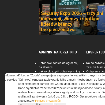
Security Expo 2026 – trzy dni
innowacji, wiedzy i spotkań
liderów branży
bezpieczeństwa
ADMINISTRATOR24.INFO
EKSPERTBU
Betonowe donice do ogrodów,
Na co zwrócić
na skwery i...
zakupie bramy
Jak wygłuszyć i ocieplić piwnicę
Ocieplenie po
Informacja
Klikacjąc "Zgoda" akceptujesz zapisywanie wszystkich danych na tw
Rynek nieruchomości
skuteczna izo
o cookies
"Odmowa" oznacza zapisywanie tylko danych niezbędnych do funkcj
Darmowe ebooki dla zarządców
PORADNIK: Sp
Administratorem danych jest Grupa Medium sp. z o.o. z siedzibą w 
nieruchomości
energooszczę
Dane są przetwarzane w celu zapewnienia funkcjonalności strony, a
reklam. Masz prawo do wycofania zgody w dowolnym momencie. Da
realizxacji zamówienia (art. 6 ust. 1 lit. b RODO). Szczegółowe inf
znajdziesz w
Polityce prywatności