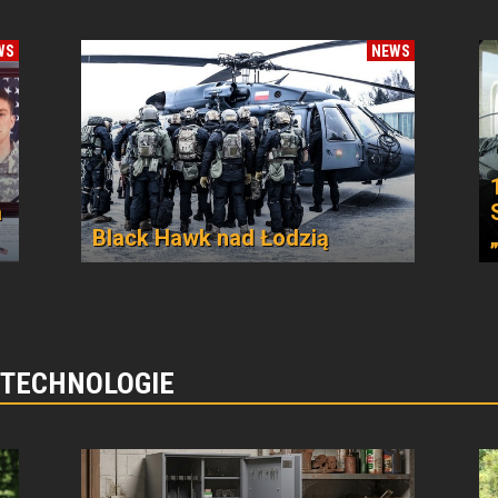
WS
NEWS
a
Black Hawk nad Łodzią
 TECHNOLOGIE