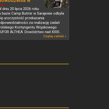
dowodzenia w
PKW...
EWS
 dniu 20 lipca 2026 roku
w bazie Camp Butmir w Sarajewie odbyła
ię uroczystość przekazania
dpowiedzialności za realizację zadań
Polskiego Kontyngentu Wojskowego
EUFOR ALTHEA. Dowództwo nad XXXI...
Czytaj całość »