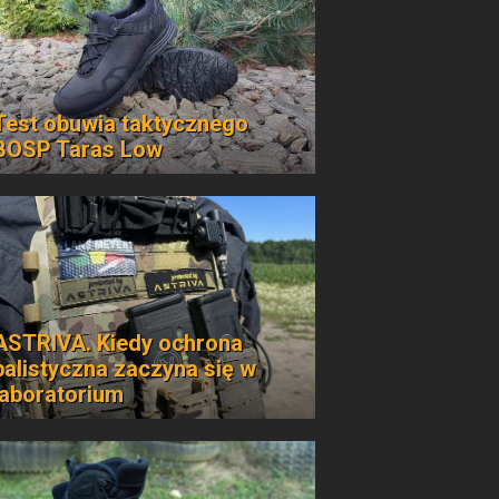
Test obuwia taktycznego
BOSP Taras Low
ASTRIVA. Kiedy ochrona
balistyczna zaczyna się w
laboratorium