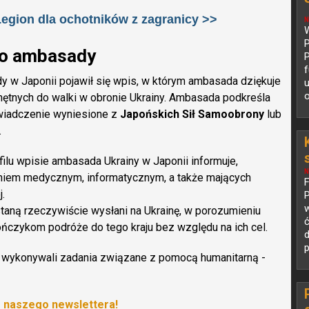
Legion dla ochotników z zagranicy >>
N
W
P
do ambasady
P
f
dy w Japonii pojawił się wpis, w którym ambasada dziękuje
u
o
chętnych do walki w obronie Ukrainy. Ambasada podkreśla
wiadczenie wyniesione z
Japońskich Sił Samoobrony
lub
.
lu wpisie ambasada Ukrainy w Japonii informuje,
N
niem medycznym, informatycznym, a także mających
.
P
w
aną rzeczywiście wysłani na Ukrainę, w porozumieniu
ńczykom podróże do tego kraju bez względu na ich cel.
d
p
ą wykonywali zadania związane z pomocą humanitarną -
o naszego newslettera!