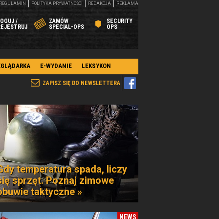
REGULAMIN
POLITYKA PRYWATNOŚCI
REDAKCJA
REKLAMA
OGUJ /
ZAMÓW
SECURITY
REJESTRUJ
SPECIAL-OPS
OPS
EGLĄDARKA
E-WYDANIE
LEKSYKON
ZAPISZ SIĘ DO NEWSLETTERA
Gdy temperatura spada, liczy
się sprzęt. Poznaj zimowe
obuwie taktyczne »
NEWS