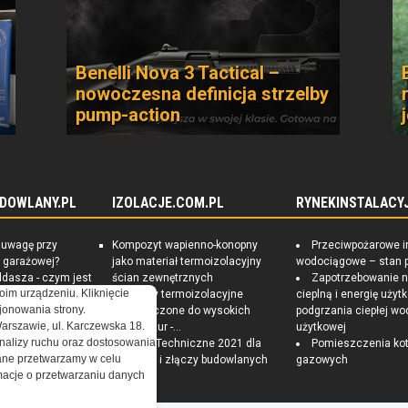
Benelli Nova 3 Tactical –
nowoczesna definicja strzelby
pump-action
DOWLANY.PL
IZOLACJE.COM.PL
RYNEKINSTALACYJ
 uwagę przy
Kompozyt wapienno-konopny
Przeciwpożarowe i
 garażowej?
jako materiał termoizolacyjny
wodociągowe – stan 
ddasza - czym jest
ścian zewnętrznych
Zapotrzebowanie 
oim urządzeniu. Kliknięcie
lacja?
Materiały termoizolacyjne
cieplną i energię uży
onowania strony.
osoby na
przeznaczone do wysokich
podgrzania ciepłej wo
Warszawie, ul. Karczewska 18.
dny i zdrowy dom
temperatur -...
użytkowej
nalizy ruchu oraz dostosowania
Warunki Techniczne 2021 dla
Pomieszczenia kot
ne przetwarzamy w celu
przegród i złączy budowlanych
gazowych
ormacje o przetwarzaniu danych