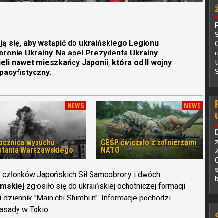
N
P
ją się, aby wstąpić do ukraińskiego Legionu
C
ronie Ukrainy. Na apel Prezydenta Ukrainy
i nawet mieszkańcy Japonii, która od II wojny
S
pacyfistyczny.
NEWS
NEWS
N
D
z
rocznica wybuchu
CBŚP ćwiczyło z żołnierzami
tania Warszawskiego
NATO
O
s
h członków Japońskich Sił Samoobrony i dwóch
b
emskiej
zgłosiło się do ukraińskiej ochotniczej formacji
 dziennik "Mainichi Shimbun". Informacje pochodzi
basady w Tokio.