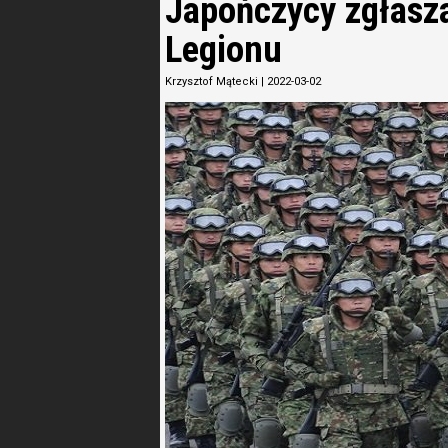
Japończycy zgłasza
Legionu
Krzysztof Mątecki
|
2022-03-02