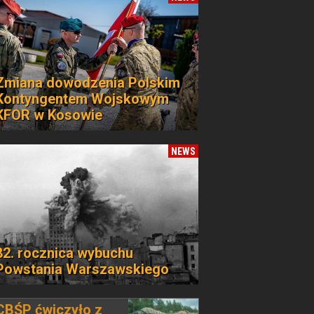
Zmiana dowodzenia Polskim
Kontyngentem Wojskowym
KFOR w Kosowie
NEWS
82. rocznica wybuchu
Powstania Warszawskiego
CBŚP ćwiczyło z