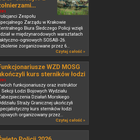
żołnierzami...
EWS
olicjanci Zespołu
Specjalnego Zarządu w Krakowie
entralnego Biura Śledczego Policji wzięli
udział w międzynarodowych warsztatach
taktyczno-ogniowych SOSAB-26.
zkolenie zorganizowane przez 6...
Czytaj całość »
Funkcjonariusze WZD MOSG
ukończyli kurs sterników łodzi
bojowych
EWS
wóch funkcjonariuszy oraz instruktor
 Sekcji Łodzi Bojowych Wydziału
Zabezpieczenia Działań Morskiego
ddziału Straży Granicznej ukończyli
pecjalistyczny kurs sterników łodzi
ojowych organizowany przez...
Czytaj całość »
Święto Policji 2026