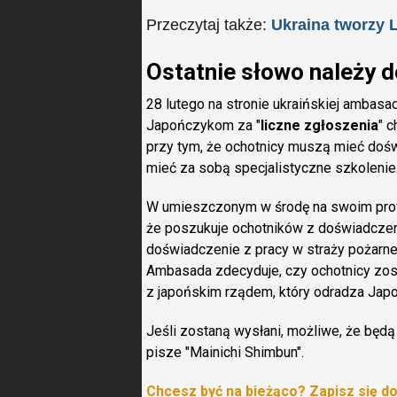
Przeczytaj także:
Ukraina tworzy 
Ostatnie słowo należy 
28 lutego na stronie ukraińskiej ambasa
Japończykom za "
liczne zgłoszenia
" 
przy tym, że ochotnicy muszą mieć doś
mieć za sobą specjalistyczne szkolenie
W umieszczonym w środę na swoim profi
że poszukuje ochotników z doświadcze
doświadczenie z pracy w straży pożarnej
Ambasada zdecyduje, czy ochotnicy zost
z japońskim rządem, który odradza Japo
Jeśli zostaną wysłani, możliwe, że będ
pisze "Mainichi Shimbun".
Chcesz być na bieżąco? Zapisz się d