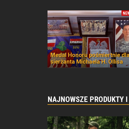
NE
Medal Honoru pośmiertnie dl
sierżanta Michaela H. Ollisa
NAJNOWSZE PRODUKTY I