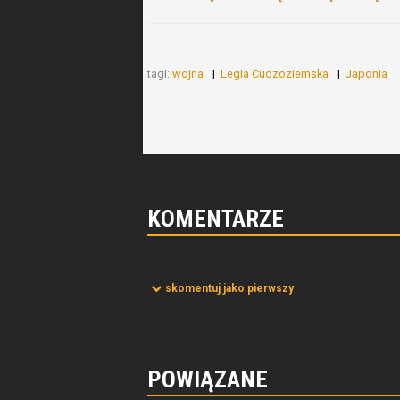
tagi:
wojna
Legia Cudzoziemska
Japonia
KOMENTARZE
skomentuj jako pierwszy
POWIĄZANE