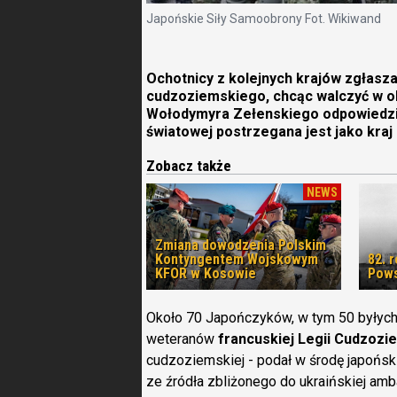
Japońskie Siły Samoobrony Fot. Wikiwand
Ochotnicy z kolejnych krajów zgłasza
cudzoziemskiego, chcąc walczyć w ob
Wołodymyra Zełenskiego odpowiedziel
światowej postrzegana jest jako kraj 
Zobacz także
NEWS
Zmiana dowodzenia Polskim
Kontyngentem Wojskowym
82. 
KFOR w Kosowie
Pows
Około 70 Japończyków, w tym 50 byłyc
weteranów
francuskiej Legii Cudzozi
cudzoziemskiej - podał w środę japoński
ze źródła zbliżonego do ukraińskiej am