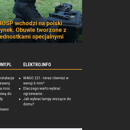
BOSP wchodzi na polski
rynek. Obuwie tworzone z
jednostkami specjalnymi
NY.PL
ELEKTRO.INFO
nstalacje
WAGO 221 - teraz również w
prawny
wersji 6 mm²
na moc
Dlaczego warto wybrać
tkową do
ogrzewanie...
dy
Jak wybrać lampy wiszące do
domu?
łowni