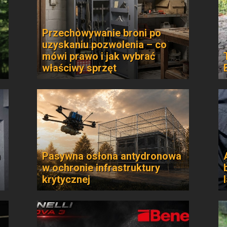
Przechowywanie broni po
uzyskaniu pozwolenia – co
mówi prawo i jak wybrać
właściwy sprzęt
n
Pasywna osłona antydronowa
w ochronie infrastruktury
krytycznej