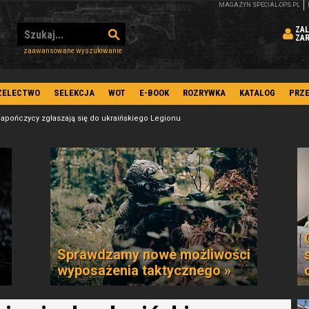
MAGAZYN SPECIAL-OPS.PL
ZAL
ZA
zaawansowane wyszukiwanie
ZELECTWO
SELEKCJA
WOT
E-BOOK
ROZRYWKA
KATALOG
PRZ
apończycy zgłaszają się do ukraińskiego Legionu
Sprawdzamy nowe możliwości
wyposażenia taktycznego »