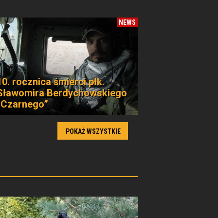
NEWS
10. rocznica śmierci płk.
Sławomira Berdychowskiego
„Czarnego”
POKAŻ WSZYSTKIE