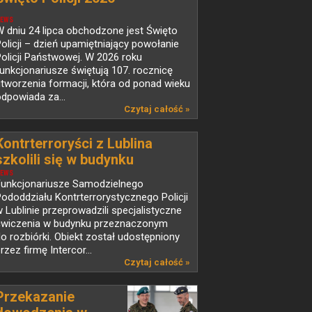
EWS
 dniu 24 lipca obchodzone jest Święto
olicji – dzień upamiętniający powołanie
olicji Państwowej. W 2026 roku
unkcjonariusze świętują 107. rocznicę
tworzenia formacji, która od ponad wieku
dpowiada za...
Czytaj całość »
Kontrterroryści z Lublina
szkolili się w budynku
przeznaczonym do rozbiórki
EWS
Funkcjonariusze Samodzielnego
ododdziału Kontrterrorystycznego Policji
 Lublinie przeprowadzili specjalistyczne
ćwiczenia w budynku przeznaczonym
o rozbiórki. Obiekt został udostępniony
rzez firmę Intercor...
Czytaj całość »
Przekazanie