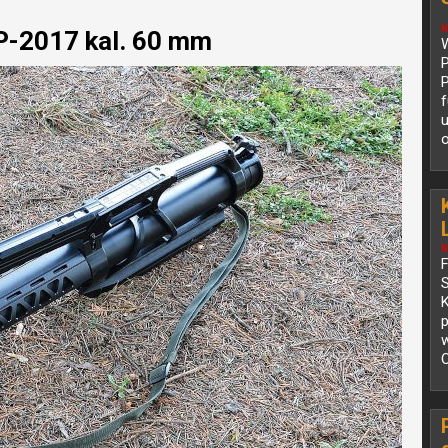
N
P-2017 kal. 60 mm
W
P
P
f
u
o
N
K
p
O