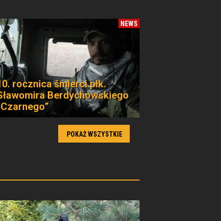
NEWS
10. rocznica śmierci płk.
Sławomira Berdychowskiego
„Czarnego”
POKAŻ WSZYSTKIE