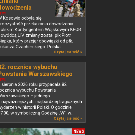
Zmiana
dowodzenia
Polskim...
EWS
W Kosowie odbyła się
uroczystość przekazania dowodzenia
Polskim Kontyngentem Wojskowym KFOR.
owódcą LIV zmiany został płk Piotr
iapka, który przejął obowiązki od płk.
ukasza Czacherskiego. Polska...
Czytaj całość »
82. rocznica wybuchu
Powstania Warszawskiego
EWS
 sierpnia 2026 roku przypadała 82.
rocznica wybuchu Powstania
Warszawskiego – jednego
 najważniejszych i najbardziej tragicznych
ydarzeń w historii Polski. O godzinie
7.00, w symboliczną Godzinę „W”, w...
Czytaj całość »
NEWS