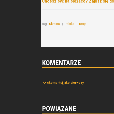
Chcesz być na bieżąco? Zapisz się d
tagi:
Ukraina
Polska
rosja
KOMENTARZE
skomentuj jako pierwszy
POWIĄZANE