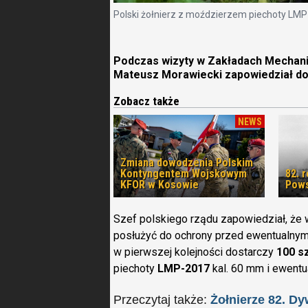
Polski żołnierz z moździerzem piechoty LM
Podczas wizyty w Zakładach Mechani
Mateusz Morawiecki zapowiedział dos
Zobacz także
NEWS
Zmiana dowodzenia Polskim
Kontyngentem Wojskowym
82. 
KFOR w Kosowie
Pows
Szef polskiego rządu zapowiedział, że
posłużyć do ochrony przed ewentualnym a
w pierwszej kolejności dostarczy
100 sz
piechoty
LMP-2017
kal. 60 mm i ewentua
Przeczytaj także:
Żołnierze 82. Dy