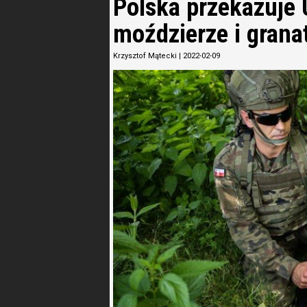
Polska przekazuje 
moździerze i grana
Krzysztof Mątecki
|
2022-02-09