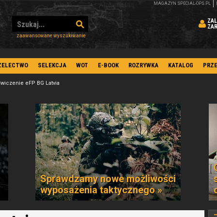
MAGAZYN SPECIAL-OPS.PL
ZAL
ZA
zaawansowane wyszukiwanie
ZELECTWO
SELEKCJA
WOT
E-BOOK
ROZRYWKA
KATALOG
PRZ
wiczenie eFP BG Latvia
Sprawdzamy nowe możliwości
wyposażenia taktycznego »