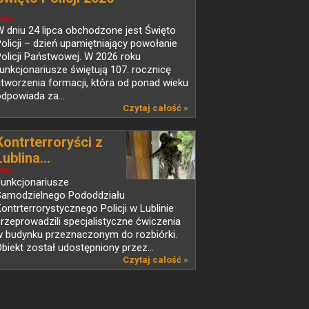
EWS
 dniu 24 lipca obchodzone jest Święto
olicji – dzień upamiętniający powołanie
olicji Państwowej. W 2026 roku
unkcjonariusze świętują 107. rocznicę
tworzenia formacji, która od ponad wieku
dpowiada za...
Czytaj całość »
Kontrterroryści z
Lublina...
EWS
Funkcjonariusze
Samodzielnego Pododdziału
ontrterrorystycznego Policji w Lublinie
rzeprowadzili specjalistyczne ćwiczenia
w budynku przeznaczonym do rozbiórki.
biekt został udostępniony przez...
Czytaj całość »