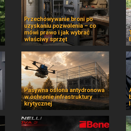
Przechowywanie broni po
uzyskaniu pozwolenia – co
mówi prawo i jak wybrać
właściwy sprzęt
n
Pasywna osłona antydronowa
w ochronie infrastruktury
krytycznej