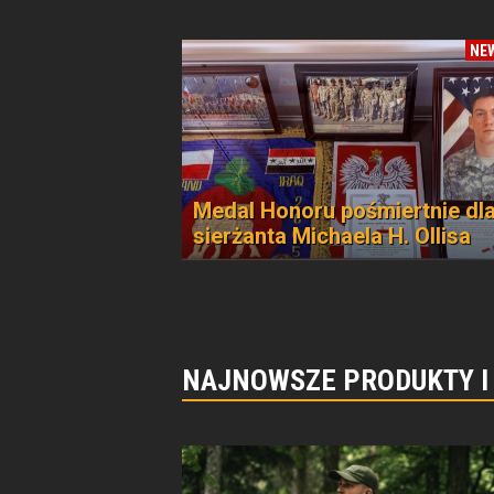
NE
Medal Honoru pośmiertnie dl
sierżanta Michaela H. Ollisa
NAJNOWSZE PRODUKTY I