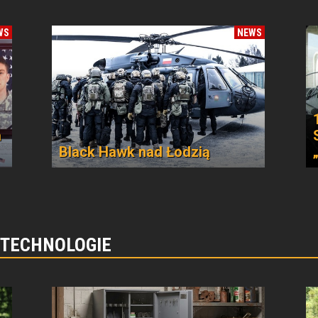
WS
NEWS
a
Black Hawk nad Łodzią
 TECHNOLOGIE