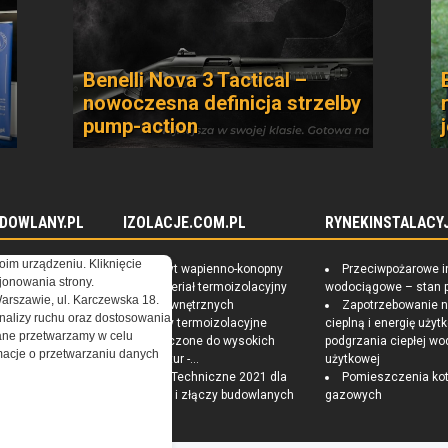
Benelli Nova 3 Tactical –
nowoczesna definicja strzelby
pump-action
DOWLANY.PL
IZOLACJE.COM.PL
RYNEKINSTALACYJ
oim urządzeniu. Kliknięcie
 uwagę przy
Kompozyt wapienno-konopny
Przeciwpożarowe i
onowania strony.
 garażowej?
jako materiał termoizolacyjny
wodociągowe – stan 
Warszawie, ul. Karczewska 18.
ddasza - czym jest
ścian zewnętrznych
Zapotrzebowanie 
nalizy ruchu oraz dostosowania
lacja?
Materiały termoizolacyjne
cieplną i energię uży
ne przetwarzamy w celu
osoby na
przeznaczone do wysokich
podgrzania ciepłej wo
ormacje o przetwarzaniu danych
dny i zdrowy dom
temperatur -...
użytkowej
Warunki Techniczne 2021 dla
Pomieszczenia kot
przegród i złączy budowlanych
gazowych