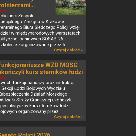
żołnierzami...
EWS
olicjanci Zespołu
Specjalnego Zarządu w Krakowie
entralnego Biura Śledczego Policji wzięli
udział w międzynarodowych warsztatach
taktyczno-ogniowych SOSAB-26.
zkolenie zorganizowane przez 6...
Czytaj całość »
Funkcjonariusze WZD MOSG
ukończyli kurs sterników łodzi
bojowych
EWS
wóch funkcjonariuszy oraz instruktor
 Sekcji Łodzi Bojowych Wydziału
Zabezpieczenia Działań Morskiego
ddziału Straży Granicznej ukończyli
pecjalistyczny kurs sterników łodzi
ojowych organizowany przez...
Czytaj całość »
Święto Policji 2026