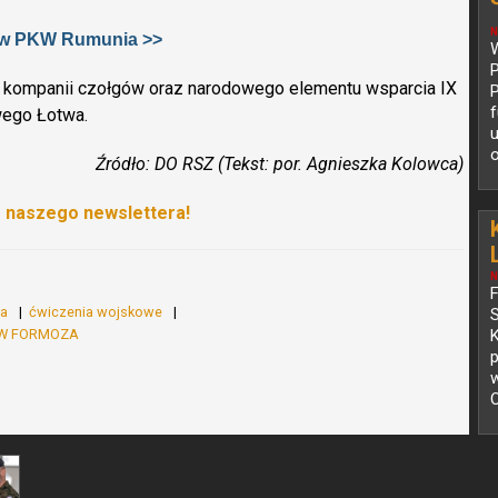
N
ie w PKW Rumunia >>
W
P
 z kompanii czołgów oraz narodowego elementu wsparcia IX
P
f
wego Łotwa.
u
o
Źródło: DO RSZ (Tekst: por. Agnieszka Kolowca)
o naszego newslettera!
N
wa
ćwiczenia wojskowe
 JW FORMOZA
K
p
O