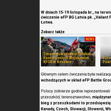
W dniach 15-19 listopada br., na tere
ćwiczenie eFP BG Latvia pk. „Valiant F
Łotwa.
Zobacz także
NEWS
Zmiana dowodzenia Polskim
Kontyngentem Wojskowym
82. 
KFOR w Kosowie
Pows
Głównym celem ćwiczenia była realiza
wchodzących w skład eFP Battle Grou
Polscy żołnierze godnie reprezentowali
przeszkód, terenoznawstwo,
międzynar
bieg z przeszkodami to przedsięwzięci
Kanady, Czech, Słowacji, Słowenii, Wło