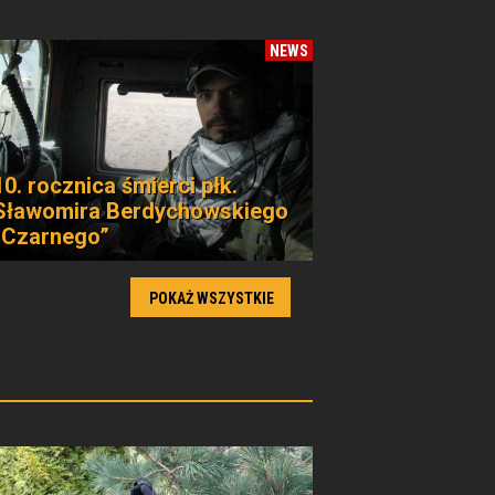
NEWS
10. rocznica śmierci płk.
Sławomira Berdychowskiego
„Czarnego”
POKAŻ WSZYSTKIE