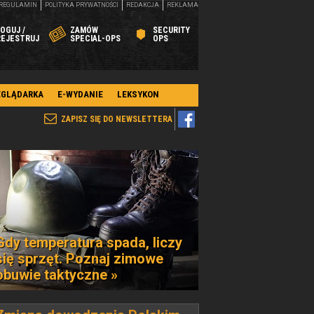
REGULAMIN
POLITYKA PRYWATNOŚCI
REDAKCJA
REKLAMA
OGUJ /
ZAMÓW
SECURITY
REJESTRUJ
SPECIAL-OPS
OPS
EGLĄDARKA
E-WYDANIE
LEKSYKON
ZAPISZ SIĘ DO NEWSLETTERA
Gdy temperatura spada, liczy
się sprzęt. Poznaj zimowe
obuwie taktyczne »