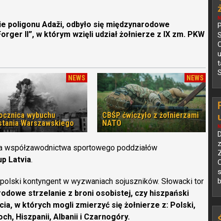
N
nie poligonu Adaži, odbyło się międzynarodowe
P
orger II”, w którym wzięli udział żołnierze z IX zm. PKW
C
S
NEWS
NEWS
rocznica wybuchu
CBŚP ćwiczyło z żołnierzami
tania Warszawskiego
NATO
N
D
z
cja współzawodnictwa sportowego poddziałów
p Latvia
.
O
s
 polski kontyngent w wyzwaniach sojuszników. Słowacki tor
b
odowe strzelanie z broni osobistej, czy hiszpański
a, w których mogli zmierzyć się żołnierze z: Polski,
ch, Hiszpanii, Albanii i Czarnogóry.