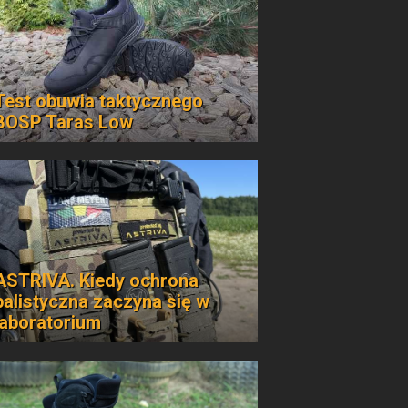
Test obuwia taktycznego
BOSP Taras Low
ASTRIVA. Kiedy ochrona
balistyczna zaczyna się w
laboratorium