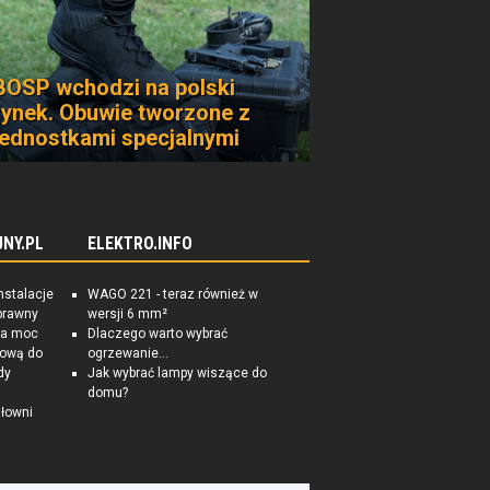
BOSP wchodzi na polski
rynek. Obuwie tworzone z
jednostkami specjalnymi
NY.PL
ELEKTRO.INFO
nstalacje
WAGO 221 - teraz również w
prawny
wersji 6 mm²
na moc
Dlaczego warto wybrać
tkową do
ogrzewanie...
dy
Jak wybrać lampy wiszące do
domu?
łowni