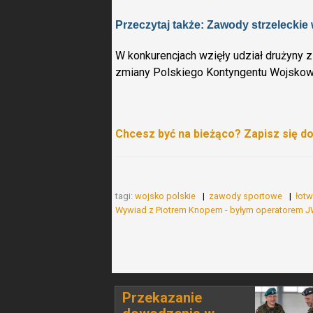
Przeczytaj także: Zawody strzeleck
W konkurencjach wzięły udział drużyny
zmiany Polskiego Kontyngentu Wojsko
Chcesz być na bieżąco? Zapisz się d
tagi:
wojsko polskie
zawody sportowe
łot
Wywiad z Piotrem Knopem - byłym operatorem
Przekazanie