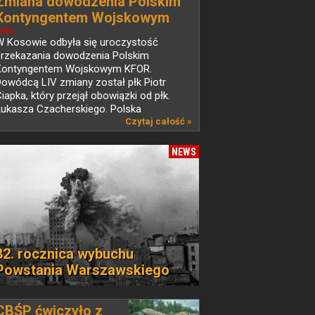
Zmiana dowodzenia Polskim
Kontyngentem Wojskowym
KFOR w Kosowie
EWS
W Kosowie odbyła się uroczystość
przekazania dowodzenia Polskim
Kontyngentem Wojskowym KFOR.
owódcą LIV zmiany został płk Piotr
iapka, który przejął obowiązki od płk.
Łukasza Czacherskiego. Polska
d ponad...
Czytaj całość »
NEWS
82. rocznica wybuchu
Powstania Warszawskiego
CBŚP ćwiczyło z