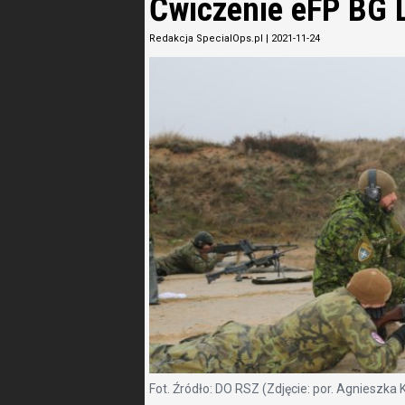
Ćwiczenie eFP BG L
Redakcja SpecialOps.pl
|
2021-11-24
Fot. Źródło: DO RSZ (Zdjęcie: por. Agnieszka