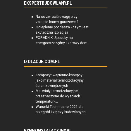
EKSPERTBUDOWLANY.PL
Na co zwrócić uwagę przy
zakupie bramy garażowej?
Ocieplenie poddasza - czym jest
skuteczna izolacja?
PORADNIK: Sposoby na
energooszczędny i zdrowy dom
IZOLACJE.COM.PL
Kompozyt wapienno-konopny
jako materiał termoizolacyjny
ścian zewnętrznych
Materiały termoizolacyjne
przeznaczone do wysokich
temperatur -...
Warunki Techniczne 2021 dla
przegród i złączy budowlanych
RYNEKINSTALACYJNY.PL