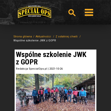
Strona główna
Aktualności
Z ostatniej chwili
Wspólne szkolenie JWK z GOPR
Wspólne szkolenie JWK
z GOPR
Redakcja SpecialOps.pl
|
2021-10-26