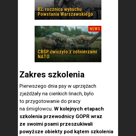
82. rocznica wybuchu
Powstania Warszawskiego
NEWS
CBŚP ćwiczyło z żołnierzami
NATO
Zakres szkolenia
Pierwszego dnia psy w uprzężach
zjeżdżały na cienkich linach, było
to przygotowanie do pracy
na śmigłowcu.
W kolejnych etapach
szkolenia przewodnicy GOPR wraz
ze swoimi psami przeszukiwali
powyższe obiekty pod kątem szkolenia