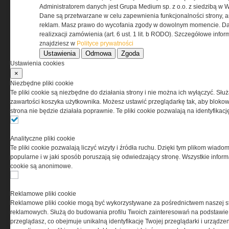
REGULAMIN
Administratorem danych jest Grupa Medium sp. z o.o. z siedzibą w 
Dane są przetwarzane w celu zapewnienia funkcjonalności strony, a
Regulamin określa zasady korzystania z portalu
reklam. Masz prawo do wycofania zgody w dowolnym momencie. Da
www.special-ops.pl
realizxacji zamówienia (art. 6 ust. 1 lit. b RODO). Szczegółowe inf
znajdziesz w
Polityce prywatności
Ustawienia
Odmowa
Zgoda
Korzystanie z portalu jest równoznaczne
Ustawienia cookies
z zaakceptowaniem warunków ustanowionych
×
przez Grupa MEDIUM Spółka z ograniczoną
Niezbędne pliki cookie
odpowiedzialnością Spółka komandytowa, nr KRS:
Te pliki cookie są niezbędne do działania strony i nie można ich wyłączyć. Słu
0000537655, NIP 1132860378, REGON 146393437
zawartości koszyka użytkownika. Możesz ustawić przeglądarkę tak, aby blokował
(zwana dalej Grupa MEDIUM) w postaci Regulaminu.
strona nie będzie działała poprawnie. Te pliki cookie pozwalają na identyfika
Przeczytaj regulamin
Analityczne pliki cookie
Te pliki cookie pozwalają liczyć wizyty i źródła ruchu. Dzięki tym plikom wiadom
popularne i w jaki sposób poruszają się odwiedzający stronę. Wszystkie inform
cookie są anonimowe.
PRYWATNOŚĆ
Reklamowe pliki cookie
Reklamowe pliki cookie mogą być wykorzystywane za pośrednictwem naszej s
Ta witryna wykorzystuje pliki cookies do przechowywania
reklamowych. Służą do budowania profilu Twoich zainteresowań na podstawie i
informacji na Twoim komputerze. Pliki cookies stosujemy
przeglądasz, co obejmuje unikalną identyfikację Twojej przeglądarki i urządze
w celu świadczenia usług na najwyższym poziomie,