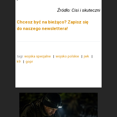
Źródło: Cisi i skuteczni
Chcesz być na bieżąco? Zapisz się
do naszego newslettera!
tagi:
wojska specjalne
wojsko polskie
jwk
k9
gopr