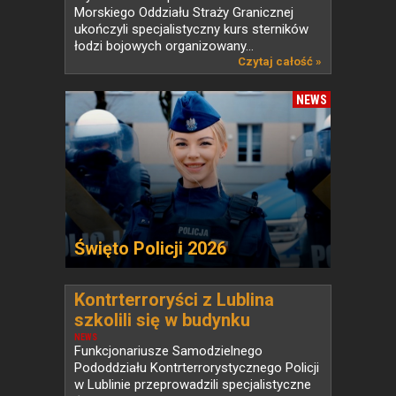
Morskiego Oddziału Straży Granicznej
ukończyli specjalistyczny kurs sterników
łodzi bojowych organizowany...
Czytaj całość »
NEWS
Święto Policji 2026
Kontrterroryści z Lublina
szkolili się w budynku
przeznaczonym do rozbiórki
NEWS
Funkcjonariusze Samodzielnego
Pododdziału Kontrterrorystycznego Policji
w Lublinie przeprowadzili specjalistyczne