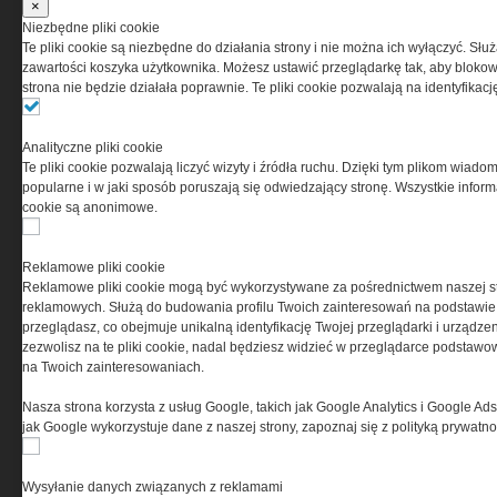
×
Niezbędne pliki cookie
Te pliki cookie są niezbędne do działania strony i nie można ich wyłączyć. Słu
zawartości koszyka użytkownika. Możesz ustawić przeglądarkę tak, aby blokował
strona nie będzie działała poprawnie. Te pliki cookie pozwalają na identyfika
Analityczne pliki cookie
Te pliki cookie pozwalają liczyć wizyty i źródła ruchu. Dzięki tym plikom wiadom
Copyright © 2004-2019 Grupa MEDIUM Spółka z
popularne i w jaki sposób poruszają się odwiedzający stronę. Wszystkie inform
zastrzeżone. Jakiekolwiek dalsze rozpowszech
cookie są anonimowe.
Reklamowe pliki cookie
Reklamowe pliki cookie mogą być wykorzystywane za pośrednictwem naszej s
reklamowych. Służą do budowania profilu Twoich zainteresowań na podstawie i
przeglądasz, co obejmuje unikalną identyfikację Twojej przeglądarki i urządze
zezwolisz na te pliki cookie, nadal będziesz widzieć w przeglądarce podstawow
na Twoich zainteresowaniach.
Nasza strona korzysta z usług Google, takich jak Google Analytics i Google Ads
jak Google wykorzystuje dane z naszej strony, zapoznaj się z polityką prywatn
Wysyłanie danych związanych z reklamami