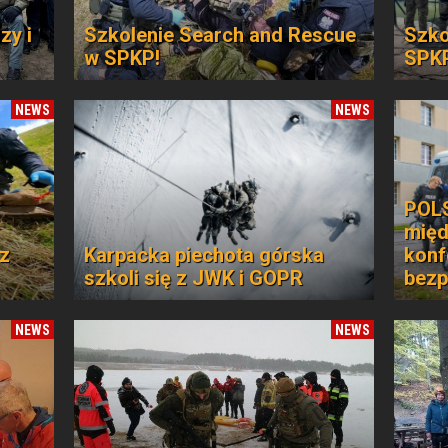
zy i
Szkolenie Search and Rescue
Szko
w SPKP!
SPKP
NEWS
NEWS
POL
międ
 z
Karpacka piechota górska
konf
szkoli się z JWK i GOPR
bezp
NEWS
NEWS