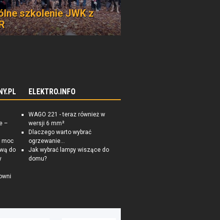
lne szkolenie JWK z
R
NY.PL
ELEKTRO.INFO
WAGO 221 - teraz również w
e –
wersji 6 mm²
Dlaczego warto wybrać
a moc
ogrzewanie...
ową do
Jak wybrać lampy wiszące do
y
domu?
owni