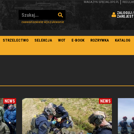
MAGAZYN SPECIAL-OPS.PL
REGULA
ZALOGUJ /
ZAREJEST
zaawansowane wyszukiwanie
STRZELECTWO
SELEKCJA
WOT
E-BOOK
ROZRYWKA
KATALOG
NEWS
NEWS