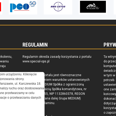
REGULAMIN
PRYW
zkoleniu,
Regulamin określa zasady korzystania z portalu
Ta witry
owaniu
www.special-ops.pl
do prze
raju
komputer
świadcz
oim urządzeniu. Kliknięcie
Korzystanie z portalu jest równoznaczne
w tym w
onowania strony.
z zaakceptowaniem warunków ustanowionych
potrzeb.
Warszawie, ul. Karczewska 18.
przez Grupa MEDIUM Spółka z ograniczoną
ustawie
nalizy ruchu oraz dostosowania
odpowiedzialnością Spółka komandytowa, nr
one zam
ne przetwarzamy w celu
KRS: 0000537655, NIP 1132860378, REGON
końcow
ormacje o przetwarzaniu danych
146393437 (zwana dalej Grupa MEDIUM)
dokonać 
w postaci Regulaminu.
dotyczą
korzysta
o zapoz