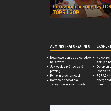
Porozumienie między GO
TOPR i SOP
ADMINISTRATOR24.INFO
EKSPER
Betonowe donice do ogrodów,
Na co zwr
na skwery i...
zakupie b
Jak wygłuszyć i ocieplić
Ociepleni
piwnicę
jest skute
Rynek nieruchomości
PORADNIK:
Darmowe ebooki dla
energoosz
zarządców nieruchomości
dom