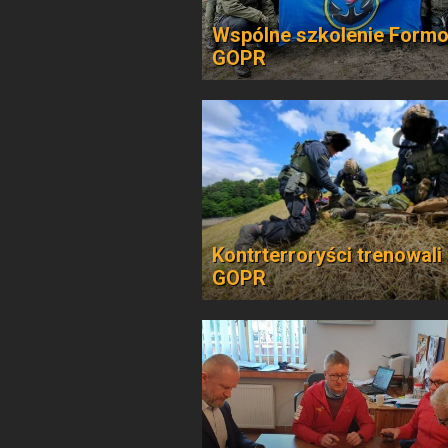
Wspólne szkolenie Formo
GOPR
Kontrterroryści trenowali
GOPR