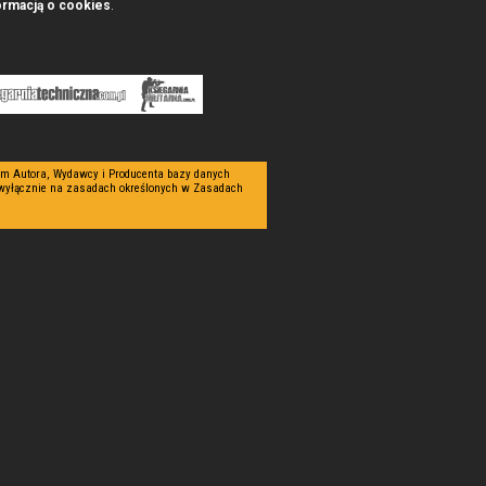
ormacją o cookies
.
tym Autora, Wydawcy i Producenta bazy danych
 wyłącznie na zasadach określonych w Zasadach