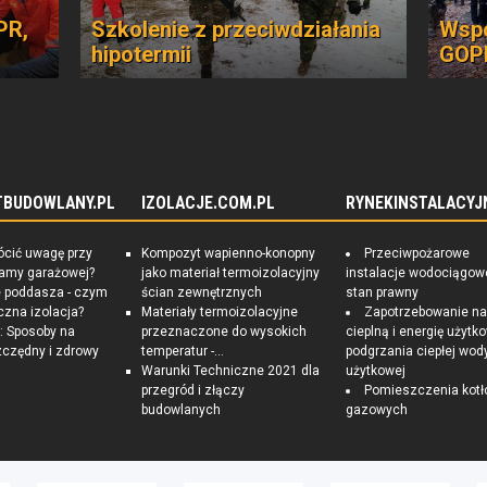
PR,
Szkolenie z przeciwdziałania
Wspó
hipotermii
GOP
TBUDOWLANY.PL
IZOLACJE.COM.PL
RYNEKINSTALACYJ
ócić uwagę przy
Kompozyt wapienno-konopny
Przeciwpożarowe
ramy garażowej?
jako materiał termoizolacyjny
instalacje wodociągow
e poddasza - czym
ścian zewnętrznych
stan prawny
czna izolacja?
Materiały termoizolacyjne
Zapotrzebowanie n
 Sposoby na
przeznaczone do wysokich
cieplną i energię użytk
czędny i zdrowy
temperatur -...
podgrzania ciepłej wod
Warunki Techniczne 2021 dla
użytkowej
przegród i złączy
Pomieszczenia kotł
budowlanych
gazowych