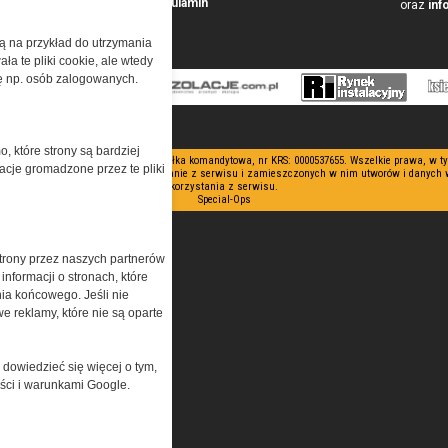
Przeczytaj regulamin
oraz
inf
żą na przykład do utrzymania
a te pliki cookie, ale wtedy
cję np. osób zalogowanych.
o, które strony są bardziej
 ograniczoną odpowiedzialnością Spółka komandytowa, nr KRS: 0000537655. Wszelkie prawa, w 
acje gromadzone przez te pliki
nianie artykułów zabronione. Korzystanie z serwisu i zamieszczonych w nim utworów i danych
korzystania z serwisu.
Special-Ops
trony przez naszych partnerów
nformacji o stronach, które
nia końcowego. Jeśli nie
e reklamy, które nie są oparte
 dowiedzieć się więcej o tym,
ości i warunkami Google.