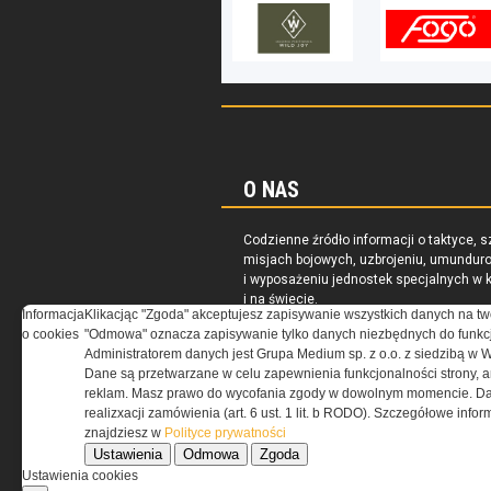
O NAS
Codzienne źródło informacji o taktyce, s
misjach bojowych, uzbrojeniu, umundur
i wyposażeniu jednostek specjalnych w k
i na świecie.
Informacja
Klikacjąc "Zgoda" akceptujesz zapisywanie wszystkich danych na tw
o cookies
"Odmowa" oznacza zapisywanie tylko danych niezbędnych do funkcj
Administratorem danych jest Grupa Medium sp. z o.o. z siedzibą w 
Dane są przetwarzane w celu zapewnienia funkcjonalności strony, a
reklam. Masz prawo do wycofania zgody w dowolnym momencie. Da
realizxacji zamówienia (art. 6 ust. 1 lit. b RODO). Szczegółowe inf
znajdziesz w
Polityce prywatności
Ustawienia
Odmowa
Zgoda
Ustawienia cookies