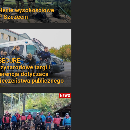
lenie wysokościowe
 Szczecin
SECURE:
zynarodowe targi i
erencja dotycząca
ieczeństwa publicznego
NEWS