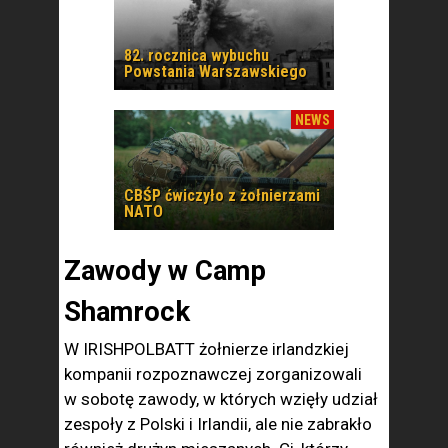
82. rocznica wybuchu
Powstania Warszawskiego
NEWS
CBŚP ćwiczyło z żołnierzami
NATO
Zawody w Camp
Shamrock
W IRISHPOLBATT żołnierze irlandzkiej
kompanii rozpoznawczej zorganizowali
w sobotę zawody, w których wzięły udział
zespoły z Polski i Irlandii, ale nie zabrakło