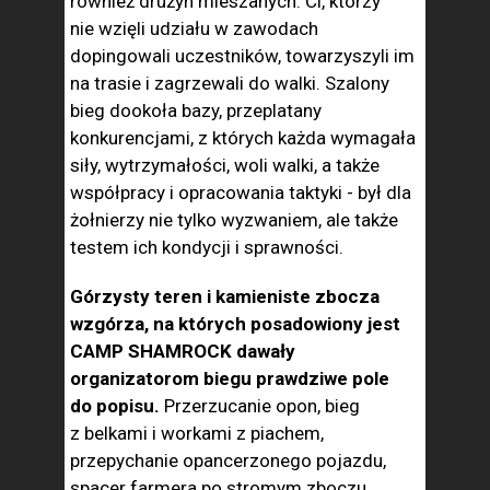
również drużyn mieszanych. Ci, którzy
nie wzięli udziału w zawodach
dopingowali uczestników, towarzyszyli im
na trasie i zagrzewali do walki. Szalony
bieg dookoła bazy, przeplatany
konkurencjami, z których każda wymagała
siły, wytrzymałości, woli walki, a także
współpracy i opracowania taktyki - był dla
żołnierzy nie tylko wyzwaniem, ale także
testem ich kondycji i sprawności.
Górzysty teren i kamieniste zbocza
wzgórza, na których posadowiony jest
CAMP SHAMROCK dawały
organizatorom biegu prawdziwe pole
do popisu.
Przerzucanie opon, bieg
z belkami i workami z piachem,
przepychanie opancerzonego pojazdu,
spacer farmera po stromym zboczu