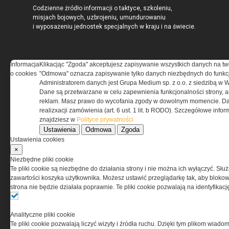
Codzienne źródło informacji o taktyce, szkoleniu,
misjach bojowych, uzbrojeniu, umundurowaniu
i wyposażeniu jednostek specjalnych w kraju i na świecie.
Informacja
Klikacjąc "Zgoda" akceptujesz zapisywanie wszystkich danych na tw
o cookies
"Odmowa" oznacza zapisywanie tylko danych niezbędnych do funkcj
REGULAMIN
Administratorem danych jest Grupa Medium sp. z o.o. z siedzibą w 
Dane są przetwarzane w celu zapewnienia funkcjonalności strony, a
Regulamin określa zasady korzystania z portalu
reklam. Masz prawo do wycofania zgody w dowolnym momencie. Da
www.special-ops.pl
realizxacji zamówienia (art. 6 ust. 1 lit. b RODO). Szczegółowe inf
znajdziesz w
Polityce prywatności
Ustawienia
Odmowa
Zgoda
Korzystanie z portalu jest równoznaczne
Ustawienia cookies
z zaakceptowaniem warunków ustanowionych
×
przez Grupa MEDIUM Spółka z ograniczoną
Niezbędne pliki cookie
odpowiedzialnością Spółka komandytowa, nr KRS:
Te pliki cookie są niezbędne do działania strony i nie można ich wyłączyć. Słu
0000537655, NIP 1132860378, REGON 146393437
zawartości koszyka użytkownika. Możesz ustawić przeglądarkę tak, aby blokował
(zwana dalej Grupa MEDIUM) w postaci Regulaminu.
strona nie będzie działała poprawnie. Te pliki cookie pozwalają na identyfika
Przeczytaj regulamin
Analityczne pliki cookie
Te pliki cookie pozwalają liczyć wizyty i źródła ruchu. Dzięki tym plikom wiadom