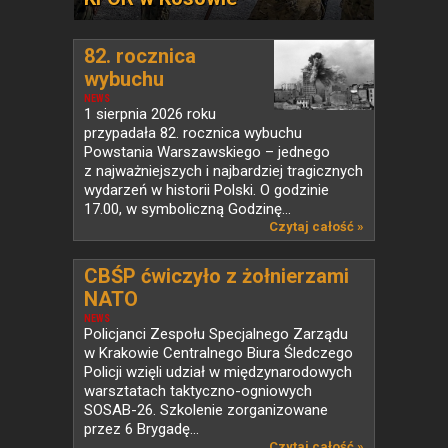
82. rocznica
wybuchu
Powstania...
NEWS
1 sierpnia 2026 roku
przypadała 82. rocznica wybuchu
Powstania Warszawskiego – jednego
z najważniejszych i najbardziej tragicznych
wydarzeń w historii Polski. O godzinie
17.00, w symboliczną Godzinę...
Czytaj całość »
CBŚP ćwiczyło z żołnierzami
NATO
NEWS
Policjanci Zespołu Specjalnego Zarządu
w Krakowie Centralnego Biura Śledczego
Policji wzięli udział w międzynarodowych
warsztatach taktyczno-ogniowych
SOSAB-26. Szkolenie zorganizowane
przez 6 Brygadę...
Czytaj całość »