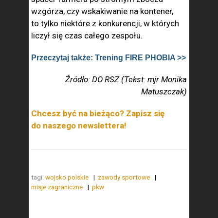
wzgórza, czy wskakiwanie na kontener,
to tylko niektóre z konkurencji, w których
liczył się czas całego zespołu.
Przeczytaj także: Trening FIRE PHOBIA >>
Źródło: DO RSZ (Tekst: mjr Monika
Matuszczak)
Chcesz być na bieżąco? Zapisz się
do naszego newslettera!
tagi:
wojsko polskie
zawody sportowe
misje zagraniczne
pkw