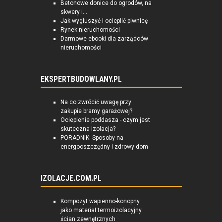
Betonowe donice do ogrodów, na
skwery i...
Jak wygłuszyć i ocieplić piwnicę
Rynek nieruchomości
Darmowe ebooki dla zarządców
nieruchomości
EKSPERTBUDOWLANY.PL
Na co zwrócić uwagę przy
zakupie bramy garażowej?
Ocieplenie poddasza - czym jest
skuteczna izolacja?
PORADNIK: Sposoby na
energooszczędny i zdrowy dom
IZOLACJE.COM.PL
Kompozyt wapienno-konopny
jako materiał termoizolacyjny
ścian zewnętrznych