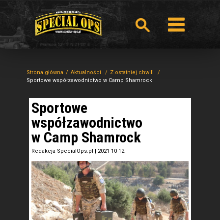
Strona główna
Aktualności
Z ostatniej chwili
Sportowe współzawodnictwo w Camp Shamrock
Sportowe
współzawodnictwo
w Camp Shamrock
Redakcja SpecialOps.pl
|
2021-10-12