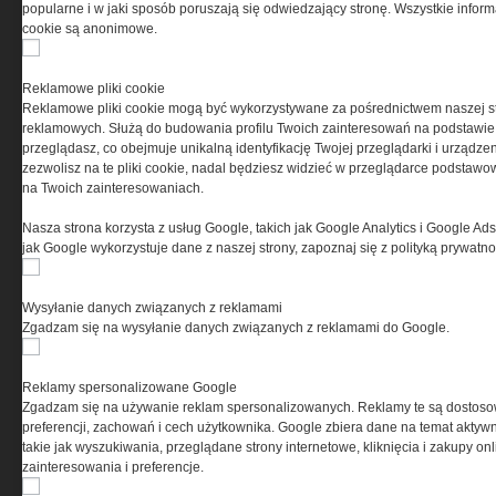
popularne i w jaki sposób poruszają się odwiedzający stronę. Wszystkie inform
cookie są anonimowe.
PRYWATNOŚĆ
Reklamowe pliki cookie
Reklamowe pliki cookie mogą być wykorzystywane za pośrednictwem naszej s
Ta witryna wykorzystuje pliki cookies do przechowywania
reklamowych. Służą do budowania profilu Twoich zainteresowań na podstawie i
informacji na Twoim komputerze. Pliki cookies stosujemy
przeglądasz, co obejmuje unikalną identyfikację Twojej przeglądarki i urządze
w celu świadczenia usług na najwyższym poziomie,
zezwolisz na te pliki cookie, nadal będziesz widzieć w przeglądarce podstawow
w tym w sposób dostosowany do indywidualnych potrzeb.
na Twoich zainteresowaniach.
Korzystanie z witryny bez zmiany ustawień dotyczących
cookies oznacza, że będą one zamieszczane w Twoim
Nasza strona korzysta z usług Google, takich jak Google Analytics i Google Ads
urządzeniu końcowym. W każdym momencie możesz
jak Google wykorzystuje dane z naszej strony, zapoznaj się z polityką prywatn
dokonać zmiany ustawień przeglądarki dotyczących
cookies. Nim Państwo zaczną korzystać z naszego
serwisu prosimy o zapoznanie się z naszą
polityką
Wysyłanie danych związanych z reklamami
prywatności
oraz
informacją o cookies
.
Zgadzam się na wysyłanie danych związanych z reklamami do Google.
Reklamy spersonalizowane Google
Zgadzam się na używanie reklam spersonalizowanych. Reklamy te są dostos
preferencji, zachowań i cech użytkownika. Google zbiera dane na temat aktywn
takie jak wyszukiwania, przeglądane strony internetowe, kliknięcia i zakupy onl
zainteresowania i preferencje.