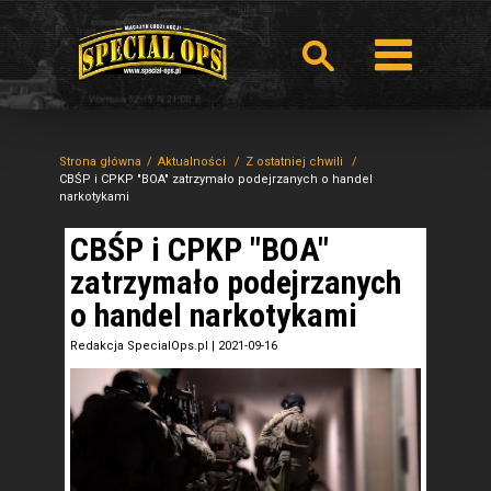
Strona główna
Aktualności
Z ostatniej chwili
CBŚP i CPKP "BOA" zatrzymało podejrzanych o handel
narkotykami
CBŚP i CPKP "BOA"
zatrzymało podejrzanych
o handel narkotykami
Redakcja SpecialOps.pl
|
2021-09-16