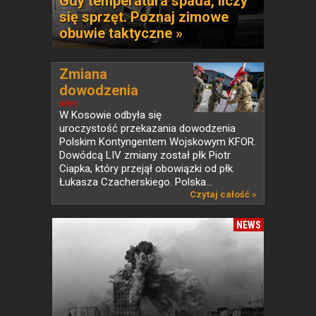
Gdy temperatura spada, liczy
się sprzęt. Poznaj zimowe
obuwie taktyczne »
Zmiana
dowodzenia
Polskim...
NEWS
W Kosowie odbyła się
uroczystość przekazania dowodzenia
Polskim Kontyngentem Wojskowym KFOR.
Dowódcą LIV zmiany został płk Piotr
Ciapka, który przejął obowiązki od płk.
Łukasza Czacherskiego. Polska...
Czytaj całość »
NEWS