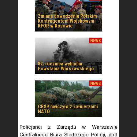
Zmiana dowodzenia Polskim
Kontyngentem Wojskowym
KFOR w Kosowie
NEWS
82. rocznica wybuchu
Powstania Warszawskiego
NEWS
CBŚP ćwiczyło z żołnierzami
NATO
Policjanci z Zarządu w Warszawie
Centralnego Biura Śledczego Policji, pod