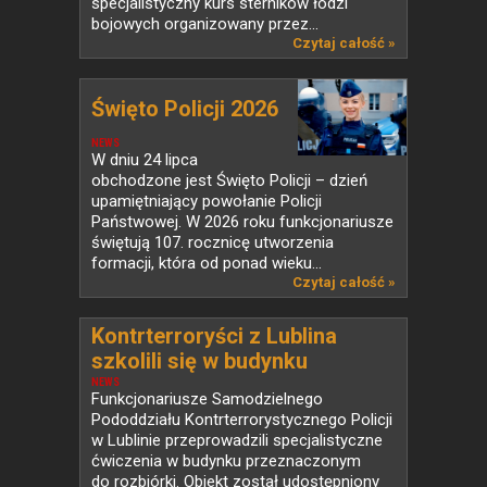
specjalistyczny kurs sterników łodzi
bojowych organizowany przez...
Czytaj całość »
Święto Policji 2026
NEWS
W dniu 24 lipca
obchodzone jest Święto Policji – dzień
upamiętniający powołanie Policji
Państwowej. W 2026 roku funkcjonariusze
świętują 107. rocznicę utworzenia
formacji, która od ponad wieku...
Czytaj całość »
Kontrterroryści z Lublina
szkolili się w budynku
przeznaczonym do rozbiórki
NEWS
Funkcjonariusze Samodzielnego
Pododdziału Kontrterrorystycznego Policji
w Lublinie przeprowadzili specjalistyczne
ćwiczenia w budynku przeznaczonym
do rozbiórki. Obiekt został udostępniony