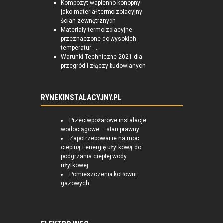
Kompozyt wapienno-konopny
jako materiał termoizolacyjny
ścian zewnętrznych
Materiały termoizolacyjne
przeznaczone do wysokich
temperatur -...
Warunki Techniczne 2021 dla
przegród i złączy budowlanych
RYNEKINSTALACYJNY.PL
Przeciwpożarowe instalacje
wodociągowe – stan prawny
Zapotrzebowanie na moc
cieplną i energię użytkową do
podgrzania ciepłej wody
użytkowej
Pomieszczenia kotłowni
gazowych