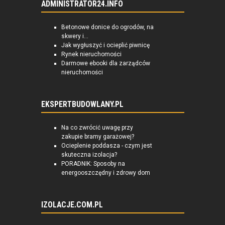
ADMINISTRATOR24.INFO
Betonowe donice do ogrodów, na
skwery i...
Jak wygłuszyć i ocieplić piwnicę
Rynek nieruchomości
Darmowe ebooki dla zarządców
nieruchomości
EKSPERTBUDOWLANY.PL
Na co zwrócić uwagę przy
zakupie bramy garażowej?
Ocieplenie poddasza - czym jest
skuteczna izolacja?
PORADNIK: Sposoby na
energooszczędny i zdrowy dom
IZOLACJE.COM.PL