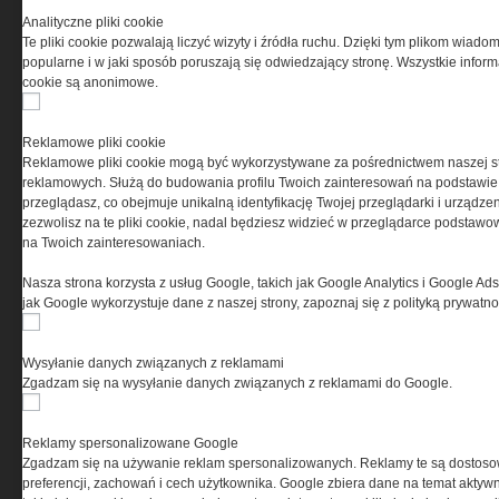
Przeczytaj regulamin
Analityczne pliki cookie
Te pliki cookie pozwalają liczyć wizyty i źródła ruchu. Dzięki tym plikom wiadom
popularne i w jaki sposób poruszają się odwiedzający stronę. Wszystkie inform
cookie są anonimowe.
PRYWATNOŚĆ
Reklamowe pliki cookie
Reklamowe pliki cookie mogą być wykorzystywane za pośrednictwem naszej s
Ta witryna wykorzystuje pliki cookies do przechowywania
reklamowych. Służą do budowania profilu Twoich zainteresowań na podstawie i
informacji na Twoim komputerze. Pliki cookies stosujemy
przeglądasz, co obejmuje unikalną identyfikację Twojej przeglądarki i urządze
w celu świadczenia usług na najwyższym poziomie,
zezwolisz na te pliki cookie, nadal będziesz widzieć w przeglądarce podstawow
w tym w sposób dostosowany do indywidualnych potrzeb.
na Twoich zainteresowaniach.
Korzystanie z witryny bez zmiany ustawień dotyczących
cookies oznacza, że będą one zamieszczane w Twoim
Nasza strona korzysta z usług Google, takich jak Google Analytics i Google Ads
urządzeniu końcowym. W każdym momencie możesz
jak Google wykorzystuje dane z naszej strony, zapoznaj się z polityką prywatn
dokonać zmiany ustawień przeglądarki dotyczących
cookies. Nim Państwo zaczną korzystać z naszego
serwisu prosimy o zapoznanie się z naszą
polityką
Wysyłanie danych związanych z reklamami
prywatności
oraz
informacją o cookies
.
Zgadzam się na wysyłanie danych związanych z reklamami do Google.
Reklamy spersonalizowane Google
Zgadzam się na używanie reklam spersonalizowanych. Reklamy te są dostos
preferencji, zachowań i cech użytkownika. Google zbiera dane na temat aktywn