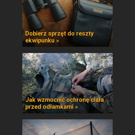
Dobierz sprzęt do reszty
ekwipunku »
Jak wzmocnić ochronę ciała
przed odłamkami »