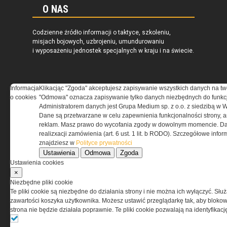
O NAS
Codzienne źródło informacji o taktyce, szkoleniu,
misjach bojowych, uzbrojeniu, umundurowaniu
i wyposażeniu jednostek specjalnych w kraju i na świecie.
Informacja
Klikacjąc "Zgoda" akceptujesz zapisywanie wszystkich danych na tw
o cookies
"Odmowa" oznacza zapisywanie tylko danych niezbędnych do funkcj
REGULAMIN
Administratorem danych jest Grupa Medium sp. z o.o. z siedzibą w 
Dane są przetwarzane w celu zapewnienia funkcjonalności strony, a
Regulamin określa zasady korzystania z portalu
reklam. Masz prawo do wycofania zgody w dowolnym momencie. Da
www.special-ops.pl
realizxacji zamówienia (art. 6 ust. 1 lit. b RODO). Szczegółowe inf
znajdziesz w
Polityce prywatności
Ustawienia
Odmowa
Zgoda
Korzystanie z portalu jest równoznaczne
Ustawienia cookies
z zaakceptowaniem warunków ustanowionych
×
przez Grupa MEDIUM Spółka z ograniczoną
Niezbędne pliki cookie
odpowiedzialnością Spółka komandytowa, nr KRS:
Te pliki cookie są niezbędne do działania strony i nie można ich wyłączyć. Słu
0000537655, NIP 1132860378, REGON 146393437
zawartości koszyka użytkownika. Możesz ustawić przeglądarkę tak, aby blokował
(zwana dalej Grupa MEDIUM) w postaci Regulaminu.
strona nie będzie działała poprawnie. Te pliki cookie pozwalają na identyfika