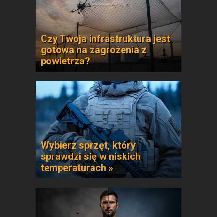
Czy Twoja infrastruktura jest
gotowa na zagrożenia z
powietrza?
Wybierz sprzęt, który
sprawdzi się w niskich
temperaturach »