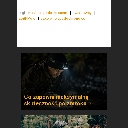
tagi:
skoki ze spadochronem
zwiadowcy
25BKPow
szkolenie spadochronowe
Co zapewni maksymalną
skuteczność po zmroku »