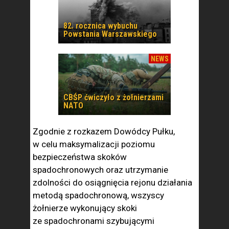
82. rocznica wybuchu
Powstania Warszawskiego
NEWS
CBŚP ćwiczyło z żołnierzami
NATO
Zgodnie z rozkazem Dowódcy Pułku,
w celu maksymalizacji poziomu
bezpieczeństwa skoków
spadochronowych oraz utrzymanie
zdolności do osiągnięcia rejonu działania
metodą spadochronową, wszyscy
żołnierze wykonujący skoki
ze spadochronami szybującymi