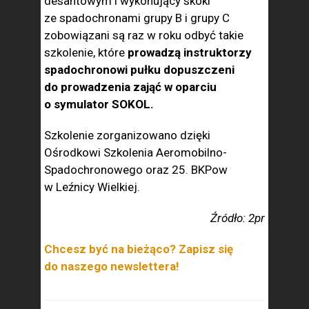
desantowym i wykonujący skoki
ze spadochronami grupy B i grupy C
zobowiązani są raz w roku odbyć takie
szkolenie, które
prowadzą instruktorzy
spadochronowi pułku dopuszczeni
do prowadzenia zająć w oparciu
o symulator SOKOL.
Szkolenie zorganizowano dzięki
Ośrodkowi Szkolenia Aeromobilno-
Spadochronowego oraz 25. BKPow
w Leźnicy Wielkiej.
Źródło: 2pr
Chcesz być na bieżąco? Zapisz się
do naszego newslettera!