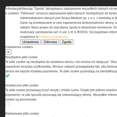
Informacja
Klikacjąc "Zgoda" akceptujesz zapisywanie wszystkich danych na tw
o cookies
"Odmowa" oznacza zapisywanie tylko danych niezbędnych do funkcj
REGULAMIN
Administratorem danych jest Grupa Medium sp. z o.o. z siedzibą w 
Dane są przetwarzane w celu zapewnienia funkcjonalności strony, a
Regulamin określa zasady korzystania z portalu
reklam. Masz prawo do wycofania zgody w dowolnym momencie. Da
www.special-ops.pl
realizxacji zamówienia (art. 6 ust. 1 lit. b RODO). Szczegółowe inf
znajdziesz w
Polityce prywatności
Ustawienia
Odmowa
Zgoda
Korzystanie z portalu jest równoznaczne
Ustawienia cookies
z zaakceptowaniem warunków ustanowionych
×
przez Grupa MEDIUM Spółka z ograniczoną
Niezbędne pliki cookie
odpowiedzialnością Spółka komandytowa, nr KRS:
Te pliki cookie są niezbędne do działania strony i nie można ich wyłączyć. Słu
0000537655, NIP 1132860378, REGON 146393437
zawartości koszyka użytkownika. Możesz ustawić przeglądarkę tak, aby blokował
(zwana dalej Grupa MEDIUM) w postaci Regulaminu.
strona nie będzie działała poprawnie. Te pliki cookie pozwalają na identyfika
Przeczytaj regulamin
Analityczne pliki cookie
Te pliki cookie pozwalają liczyć wizyty i źródła ruchu. Dzięki tym plikom wiadom
popularne i w jaki sposób poruszają się odwiedzający stronę. Wszystkie inform
cookie są anonimowe.
PRYWATNOŚĆ
Reklamowe pliki cookie