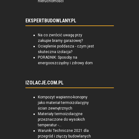
nieruchomości
EKSPERTBUDOWLANY.PL
Na co zwrócić uwagę przy
zakupie bramy garażowej?
Ocieplenie poddasza - czym jest
skuteczna izolacja?
PORADNIK: Sposoby na
energooszczędny i zdrowy dom
IZOLACJE.COM.PL
Kompozyt wapienno-konopny
jako materiał termoizolacyjny
ścian zewnętrznych
Materiały termoizolacyjne
przeznaczone do wysokich
temperatur -...
Warunki Techniczne 2021 dla
przegród i złączy budowlanych