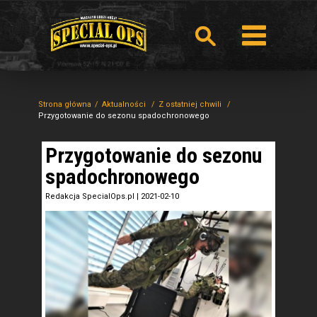
Strona główna
Aktualności
Z ostatniej chwili
Przygotowanie do sezonu spadochronowego
Przygotowanie do sezonu
spadochronowego
Redakcja SpecialOps.pl
|
2021-02-10