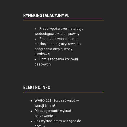
RYNEKINSTALACYJNY.PL
Przeciwpożarowe instalacje
wodociągowe – stan prawny
Zapotrzebowanie na moc
cieplną i energię użytkową do
podgrzania ciepłej wody
użytkowej
Pomieszczenia kotłowni
gazowych
ELEKTRO.INFO
WAGO 221 - teraz również w
wersji 6 mm²
Dlaczego warto wybrać
ogrzewanie...
Jak wybrać lampy wiszące do
domu?