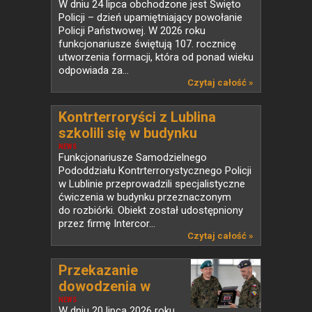
W dniu 24 lipca obchodzone jest Święto
Policji – dzień upamiętniający powołanie
Policji Państwowej. W 2026 roku
funkcjonariusze świętują 107. rocznicę
utworzenia formacji, która od ponad wieku
odpowiada za...
Czytaj całość »
Kontrterroryści z Lublina
szkolili się w budynku
przeznaczonym do rozbiórki
NEWS
Funkcjonariusze Samodzielnego
Pododdziału Kontrterrorystycznego Policji
w Lublinie przeprowadzili specjalistyczne
ćwiczenia w budynku przeznaczonym
do rozbiórki. Obiekt został udostępniony
przez firmę Intercor...
Czytaj całość »
Przekazanie
dowodzenia w
PKW...
NEWS
W dniu 20 lipca 2026 roku