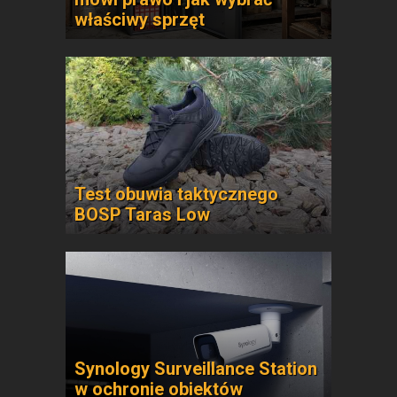
właściwy sprzęt
Test obuwia taktycznego
BOSP Taras Low
Synology Surveillance Station
w ochronie obiektów