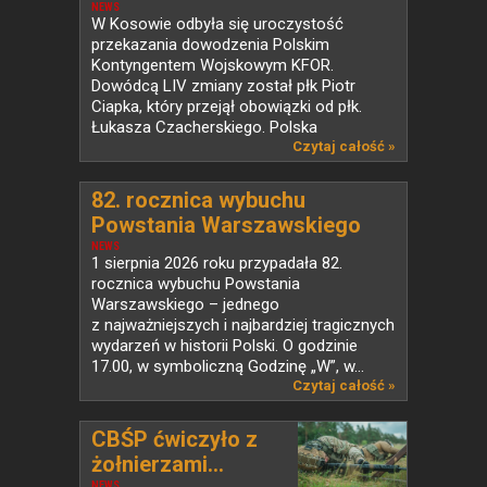
KFOR w Kosowie
NEWS
W Kosowie odbyła się uroczystość
przekazania dowodzenia Polskim
Kontyngentem Wojskowym KFOR.
Dowódcą LIV zmiany został płk Piotr
Ciapka, który przejął obowiązki od płk.
Łukasza Czacherskiego. Polska
od ponad...
Czytaj całość »
82. rocznica wybuchu
Powstania Warszawskiego
NEWS
1 sierpnia 2026 roku przypadała 82.
rocznica wybuchu Powstania
Warszawskiego – jednego
z najważniejszych i najbardziej tragicznych
wydarzeń w historii Polski. O godzinie
17.00, w symboliczną Godzinę „W”, w...
Czytaj całość »
CBŚP ćwiczyło z
żołnierzami...
NEWS