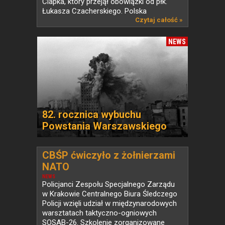
Ciapka, który przejął obowiązki od płk.
Łukasza Czacherskiego. Polska
od ponad...
Czytaj całość »
NEWS
82. rocznica wybuchu
Powstania Warszawskiego
CBŚP ćwiczyło z żołnierzami
NATO
NEWS
Policjanci Zespołu Specjalnego Zarządu
w Krakowie Centralnego Biura Śledczego
Policji wzięli udział w międzynarodowych
warsztatach taktyczno-ogniowych
SOSAB-26. Szkolenie zorganizowane