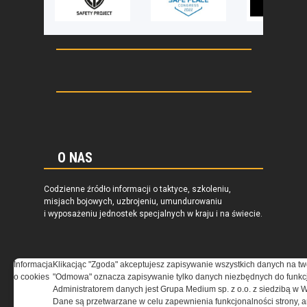
O NAS
Codzienne źródło informacji o taktyce, szkoleniu,
misjach bojowych, uzbrojeniu, umundurowaniu
i wyposażeniu jednostek specjalnych w kraju i na świecie.
Informacja
Klikacjąc "Zgoda" akceptujesz zapisywanie wszystkich danych na tw
o cookies
"Odmowa" oznacza zapisywanie tylko danych niezbędnych do funkcj
REGULAMIN
Administratorem danych jest Grupa Medium sp. z o.o. z siedzibą w 
Dane są przetwarzane w celu zapewnienia funkcjonalności strony, a