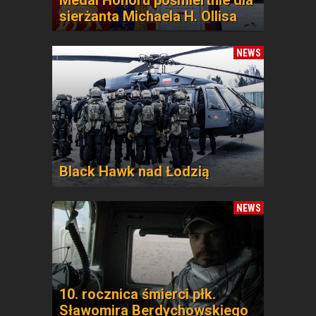
Medal Honoru pośmiertnie dla
sierżanta Michaela H. Ollisa
NEWS
Black Hawk nad Łodzią
NEWS
10. rocznica śmierci płk.
Sławomira Berdychowskiego