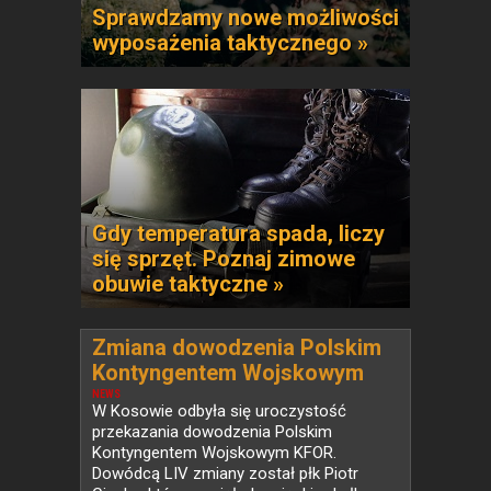
Sprawdzamy nowe możliwości
wyposażenia taktycznego »
Gdy temperatura spada, liczy
się sprzęt. Poznaj zimowe
obuwie taktyczne »
Zmiana dowodzenia Polskim
Kontyngentem Wojskowym
KFOR w Kosowie
NEWS
W Kosowie odbyła się uroczystość
przekazania dowodzenia Polskim
Kontyngentem Wojskowym KFOR.
Dowódcą LIV zmiany został płk Piotr