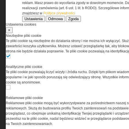
Regulamin określa zasady korzystania z portalu
reklam. Masz prawo do wycofania zgody w dowolnym momencie. Da
www.special-ops.pl
realizxacji zamówienia (art. 6 ust. 1 lit. b RODO). Szczegółowe inf
znajdziesz w
Polityce prywatności
Ustawienia
Odmowa
Zgoda
Korzystanie z portalu jest równoznaczne
Ustawienia cookies
z zaakceptowaniem warunków ustanowionych
×
przez Grupa MEDIUM Spółka z ograniczoną
Niezbędne pliki cookie
odpowiedzialnością Spółka komandytowa, nr KRS:
Te pliki cookie są niezbędne do działania strony i nie można ich wyłączyć. Słu
0000537655, NIP 1132860378, REGON 146393437
zawartości koszyka użytkownika. Możesz ustawić przeglądarkę tak, aby blokował
(zwana dalej Grupa MEDIUM) w postaci Regulaminu.
strona nie będzie działała poprawnie. Te pliki cookie pozwalają na identyfika
Przeczytaj regulamin
Analityczne pliki cookie
Te pliki cookie pozwalają liczyć wizyty i źródła ruchu. Dzięki tym plikom wiadom
popularne i w jaki sposób poruszają się odwiedzający stronę. Wszystkie inform
cookie są anonimowe.
PRYWATNOŚĆ
Reklamowe pliki cookie
Reklamowe pliki cookie mogą być wykorzystywane za pośrednictwem naszej s
Ta witryna wykorzystuje pliki cookies do przechowywania
reklamowych. Służą do budowania profilu Twoich zainteresowań na podstawie i
informacji na Twoim komputerze. Pliki cookies stosujemy
przeglądasz, co obejmuje unikalną identyfikację Twojej przeglądarki i urządze
w celu świadczenia usług na najwyższym poziomie,
zezwolisz na te pliki cookie, nadal będziesz widzieć w przeglądarce podstawow
w tym w sposób dostosowany do indywidualnych potrzeb.
na Twoich zainteresowaniach.
Korzystanie z witryny bez zmiany ustawień dotyczących