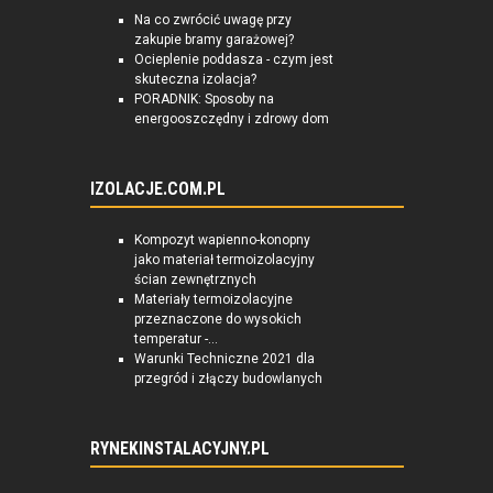
Na co zwrócić uwagę przy
zakupie bramy garażowej?
Ocieplenie poddasza - czym jest
skuteczna izolacja?
PORADNIK: Sposoby na
energooszczędny i zdrowy dom
IZOLACJE.COM.PL
Kompozyt wapienno-konopny
jako materiał termoizolacyjny
ścian zewnętrznych
Materiały termoizolacyjne
przeznaczone do wysokich
temperatur -...
Warunki Techniczne 2021 dla
przegród i złączy budowlanych
RYNEKINSTALACYJNY.PL