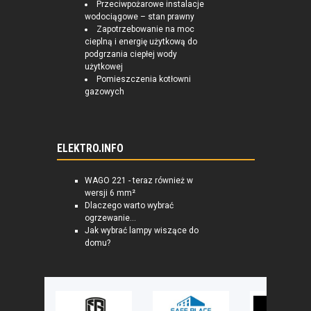
Przeciwpożarowe instalacje
wodociągowe – stan prawny
Zapotrzebowanie na moc
cieplną i energię użytkową do
podgrzania ciepłej wody
użytkowej
Pomieszczenia kotłowni
gazowych
ELEKTRO.INFO
WAGO 221 - teraz również w
wersji 6 mm²
Dlaczego warto wybrać
ogrzewanie...
Jak wybrać lampy wiszące do
domu?