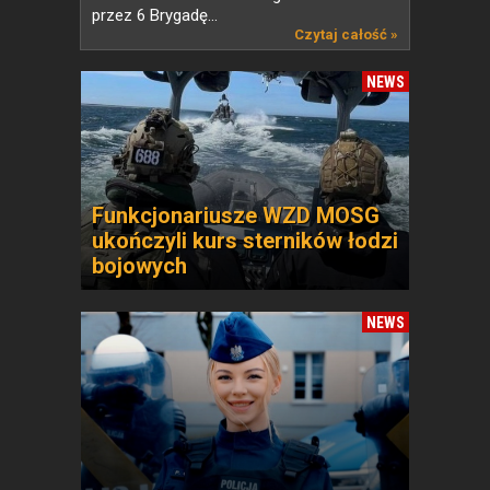
przez 6 Brygadę...
Czytaj całość »
NEWS
Funkcjonariusze WZD MOSG
ukończyli kurs sterników łodzi
bojowych
NEWS