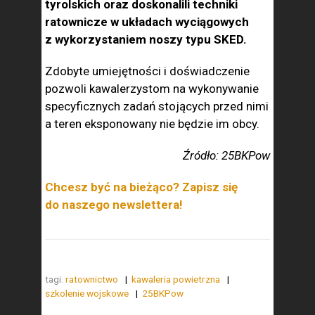
tyrolskich oraz doskonalili techniki
ratownicze w układach wyciągowych
z wykorzystaniem noszy typu SKED.
Zdobyte umiejętności i doświadczenie
pozwoli kawalerzystom na wykonywanie
specyficznych zadań stojących przed nimi
a teren eksponowany nie będzie im obcy.
Źródło: 25BKPow
Chcesz być na bieżąco? Zapisz się
do naszego newslettera!
tagi:
ratownictwo
kawaleria powietrzna
szkolenie wojskowe
25BKPow