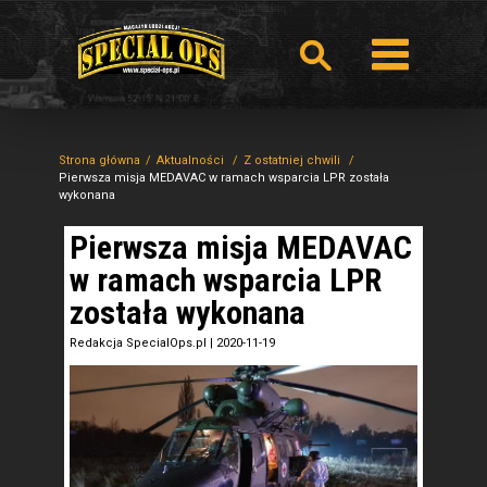
Strona główna
Aktualności
Z ostatniej chwili
Pierwsza misja MEDAVAC w ramach wsparcia LPR została
wykonana
Pierwsza misja MEDAVAC
w ramach wsparcia LPR
została wykonana
Redakcja SpecialOps.pl
|
2020-11-19