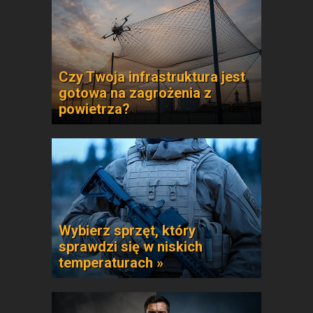
Czy Twoja infrastruktura jest
gotowa na zagrożenia z
powietrza?
Wybierz sprzęt, który
sprawdzi się w niskich
temperaturach »