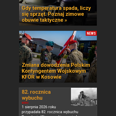
Gdy temperatura spada, liczy
się sprzęt. Poznaj zimowe
obuwie taktyczne »
NEWS
Zmiana dowodzenia Polskim
Kontyngentem Wojskowym
KFOR w Kosowie
82. rocznica
wybuchu
Powstania...
NEWS
1 sierpnia 2026 roku
przypadała 82. rocznica wybuchu