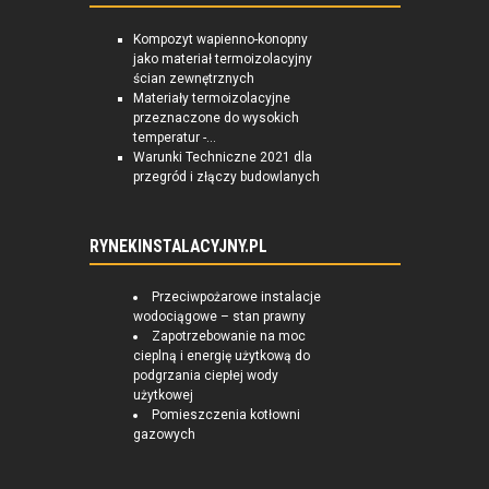
Kompozyt wapienno-konopny
jako materiał termoizolacyjny
ścian zewnętrznych
Materiały termoizolacyjne
przeznaczone do wysokich
temperatur -...
Warunki Techniczne 2021 dla
przegród i złączy budowlanych
RYNEKINSTALACYJNY.PL
Przeciwpożarowe instalacje
wodociągowe – stan prawny
Zapotrzebowanie na moc
cieplną i energię użytkową do
podgrzania ciepłej wody
użytkowej
Pomieszczenia kotłowni
gazowych