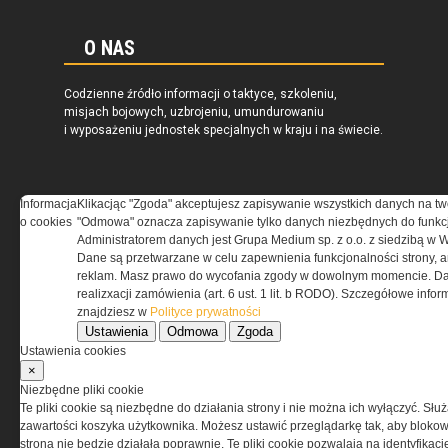
O NAS
Codzienne źródło informacji o taktyce, szkoleniu,
misjach bojowych, uzbrojeniu, umundurowaniu
i wyposażeniu jednostek specjalnych w kraju i na świecie.
Informacja
Klikacjąc "Zgoda" akceptujesz zapisywanie wszystkich danych na tw
o cookies
"Odmowa" oznacza zapisywanie tylko danych niezbędnych do funkcj
REGULAMIN
Administratorem danych jest Grupa Medium sp. z o.o. z siedzibą w 
Dane są przetwarzane w celu zapewnienia funkcjonalności strony, a
Regulamin określa zasady korzystania z portalu
reklam. Masz prawo do wycofania zgody w dowolnym momencie. Da
www.special-ops.pl
realizxacji zamówienia (art. 6 ust. 1 lit. b RODO). Szczegółowe inf
znajdziesz w
Polityce prywatności
Ustawienia
Odmowa
Zgoda
Korzystanie z portalu jest równoznaczne
Ustawienia cookies
z zaakceptowaniem warunków ustanowionych
×
przez Grupa MEDIUM Spółka z ograniczoną
Niezbędne pliki cookie
odpowiedzialnością Spółka komandytowa, nr KRS:
Te pliki cookie są niezbędne do działania strony i nie można ich wyłączyć. Słu
0000537655, NIP 1132860378, REGON 146393437
zawartości koszyka użytkownika. Możesz ustawić przeglądarkę tak, aby blokował
(zwana dalej Grupa MEDIUM) w postaci Regulaminu.
strona nie będzie działała poprawnie. Te pliki cookie pozwalają na identyfika