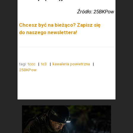
Źródło: 25BKPow
Chcesz być na bieżąco? Zapisz się
do naszego newslettera!
tagi:
tccc
tc3
kawaleria powietrzna
25BKPow