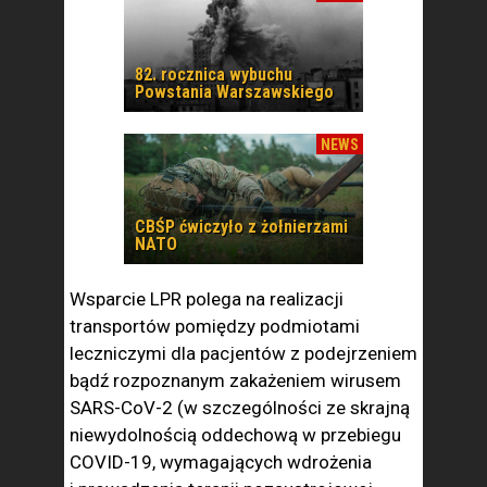
82. rocznica wybuchu
Powstania Warszawskiego
NEWS
CBŚP ćwiczyło z żołnierzami
NATO
Wsparcie LPR polega na realizacji
transportów pomiędzy podmiotami
leczniczymi dla pacjentów z podejrzeniem
bądź rozpoznanym zakażeniem wirusem
SARS-CoV-2 (w szczególności ze skrajną
niewydolnością oddechową w przebiegu
COVID-19, wymagających wdrożenia