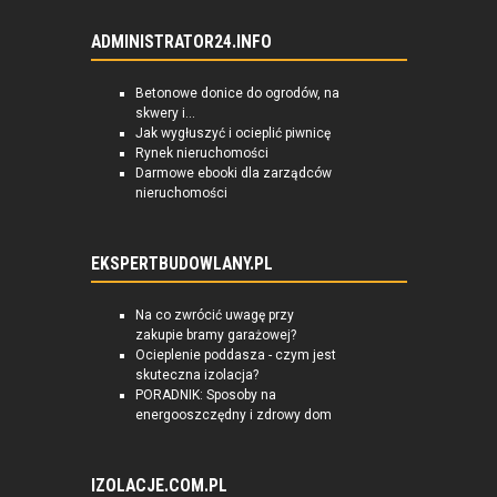
ADMINISTRATOR24.INFO
Betonowe donice do ogrodów, na
skwery i...
Jak wygłuszyć i ocieplić piwnicę
Rynek nieruchomości
Darmowe ebooki dla zarządców
nieruchomości
EKSPERTBUDOWLANY.PL
Na co zwrócić uwagę przy
zakupie bramy garażowej?
Ocieplenie poddasza - czym jest
skuteczna izolacja?
PORADNIK: Sposoby na
energooszczędny i zdrowy dom
IZOLACJE.COM.PL