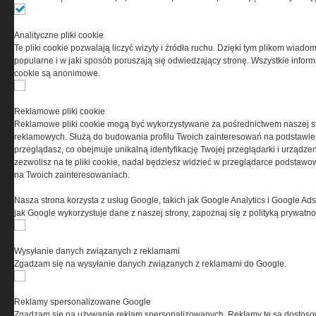
Przeczytaj regulamin
Analityczne pliki cookie
Te pliki cookie pozwalają liczyć wizyty i źródła ruchu. Dzięki tym plikom wiadom
popularne i w jaki sposób poruszają się odwiedzający stronę. Wszystkie inform
cookie są anonimowe.
PRYWATNOŚĆ
Reklamowe pliki cookie
Reklamowe pliki cookie mogą być wykorzystywane za pośrednictwem naszej s
Ta witryna wykorzystuje pliki cookies do przechowywania
reklamowych. Służą do budowania profilu Twoich zainteresowań na podstawie i
informacji na Twoim komputerze. Pliki cookies stosujemy
przeglądasz, co obejmuje unikalną identyfikację Twojej przeglądarki i urządze
w celu świadczenia usług na najwyższym poziomie,
zezwolisz na te pliki cookie, nadal będziesz widzieć w przeglądarce podstawow
w tym w sposób dostosowany do indywidualnych potrzeb.
na Twoich zainteresowaniach.
Korzystanie z witryny bez zmiany ustawień dotyczących
cookies oznacza, że będą one zamieszczane w Twoim
Nasza strona korzysta z usług Google, takich jak Google Analytics i Google Ads
urządzeniu końcowym. W każdym momencie możesz
jak Google wykorzystuje dane z naszej strony, zapoznaj się z polityką prywatn
dokonać zmiany ustawień przeglądarki dotyczących
cookies. Nim Państwo zaczną korzystać z naszego
serwisu prosimy o zapoznanie się z naszą
polityką
Wysyłanie danych związanych z reklamami
prywatności
oraz
informacją o cookies
.
Zgadzam się na wysyłanie danych związanych z reklamami do Google.
Reklamy spersonalizowane Google
Zgadzam się na używanie reklam spersonalizowanych. Reklamy te są dostos