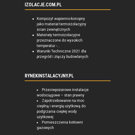
IZOLACJE.COM.PL
Kompozyt wapienno-konopny
jako materiał termoizolacyjny
ścian zewnętrznych
Materiały termoizolacyjne
przeznaczone do wysokich
temperatur -...
Warunki Techniczne 2021 dla
przegród i złączy budowlanych
RYNEKINSTALACYJNY.PL
Przeciwpożarowe instalacje
wodociągowe – stan prawny
Zapotrzebowanie na moc
cieplną i energię użytkową do
podgrzania ciepłej wody
użytkowej
Pomieszczenia kotłowni
gazowych