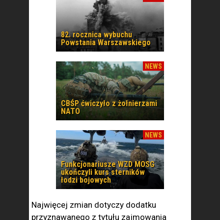
82. rocznica wybuchu
Powstania Warszawskiego
NEWS
CBŚP ćwiczyło z żołnierzami
NATO
NEWS
Funkcjonariusze WZD MOSG
ukończyli kurs sterników
łodzi bojowych
Najwięcej zmian dotyczy dodatku
przyznawanego z tytułu zajmowania