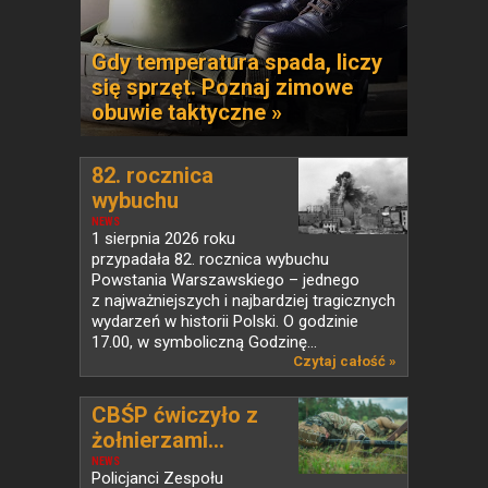
Gdy temperatura spada, liczy
się sprzęt. Poznaj zimowe
obuwie taktyczne »
82. rocznica
wybuchu
Powstania...
NEWS
1 sierpnia 2026 roku
przypadała 82. rocznica wybuchu
Powstania Warszawskiego – jednego
z najważniejszych i najbardziej tragicznych
wydarzeń w historii Polski. O godzinie
17.00, w symboliczną Godzinę...
Czytaj całość »
CBŚP ćwiczyło z
żołnierzami...
NEWS
Policjanci Zespołu