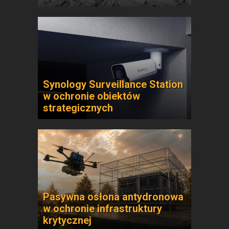
Synology Surveillance Station
w ochronie obiektów
strategicznych
Pasywna osłona antydronowa
w ochronie infrastruktury
krytycznej