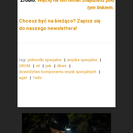
Źródło:
Więcej na ten temat znajdziesz pod
tym linkiem.
Chcesz być na bieżąco? Zapisz się
do naszego newslettera!
tagi:
jednostki specjalne
wojska specjalne
GROM
nil
jwk
dkws
dowództwo komponentu wojsk specjalnych
agat
7eds