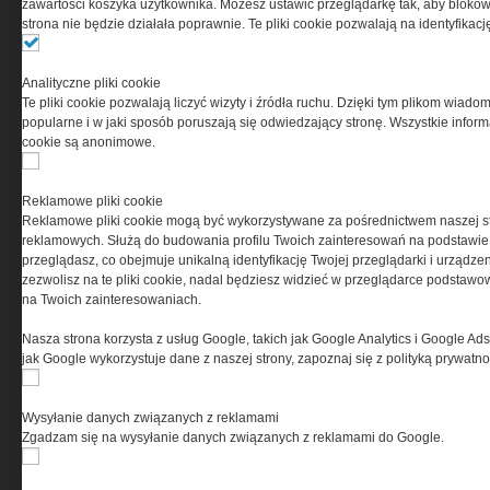
zawartości koszyka użytkownika. Możesz ustawić przeglądarkę tak, aby blokował
(zwana dalej Grupa MEDIUM) w postaci Regulaminu.
strona nie będzie działała poprawnie. Te pliki cookie pozwalają na identyfika
Przeczytaj regulamin
Analityczne pliki cookie
Te pliki cookie pozwalają liczyć wizyty i źródła ruchu. Dzięki tym plikom wiadom
popularne i w jaki sposób poruszają się odwiedzający stronę. Wszystkie inform
cookie są anonimowe.
PRYWATNOŚĆ
Reklamowe pliki cookie
Reklamowe pliki cookie mogą być wykorzystywane za pośrednictwem naszej s
Ta witryna wykorzystuje pliki cookies do przechowywania
reklamowych. Służą do budowania profilu Twoich zainteresowań na podstawie i
informacji na Twoim komputerze. Pliki cookies stosujemy
przeglądasz, co obejmuje unikalną identyfikację Twojej przeglądarki i urządze
w celu świadczenia usług na najwyższym poziomie,
zezwolisz na te pliki cookie, nadal będziesz widzieć w przeglądarce podstawow
w tym w sposób dostosowany do indywidualnych potrzeb.
na Twoich zainteresowaniach.
Korzystanie z witryny bez zmiany ustawień dotyczących
cookies oznacza, że będą one zamieszczane w Twoim
Nasza strona korzysta z usług Google, takich jak Google Analytics i Google Ads
urządzeniu końcowym. W każdym momencie możesz
jak Google wykorzystuje dane z naszej strony, zapoznaj się z polityką prywatn
dokonać zmiany ustawień przeglądarki dotyczących
cookies. Nim Państwo zaczną korzystać z naszego
serwisu prosimy o zapoznanie się z naszą
polityką
Wysyłanie danych związanych z reklamami
prywatności
oraz
informacją o cookies
.
Zgadzam się na wysyłanie danych związanych z reklamami do Google.