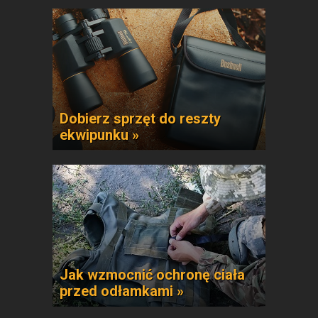
Dobierz sprzęt do reszty
ekwipunku »
Jak wzmocnić ochronę ciała
przed odłamkami »