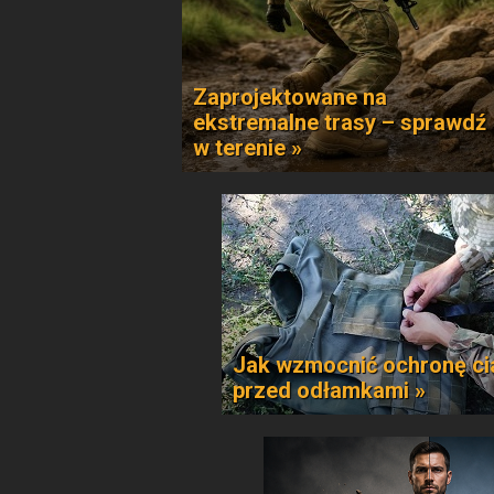
Zaprojektowane na
ekstremalne trasy – sprawdź
w terenie »
Jak wzmocnić ochronę ci
przed odłamkami »