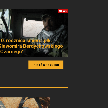
NEWS
10. rocznica śmierci płk.
Sławomira Berdychowskiego
„Czarnego”
POKAŻ WSZYSTKIE