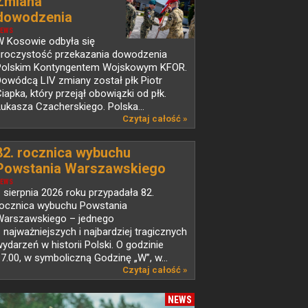
Zmiana
dowodzenia
Polskim...
EWS
W Kosowie odbyła się
uroczystość przekazania dowodzenia
Polskim Kontyngentem Wojskowym KFOR.
owódcą LIV zmiany został płk Piotr
iapka, który przejął obowiązki od płk.
ukasza Czacherskiego. Polska...
Czytaj całość »
82. rocznica wybuchu
Powstania Warszawskiego
EWS
 sierpnia 2026 roku przypadała 82.
rocznica wybuchu Powstania
Warszawskiego – jednego
 najważniejszych i najbardziej tragicznych
ydarzeń w historii Polski. O godzinie
7.00, w symboliczną Godzinę „W”, w...
Czytaj całość »
NEWS