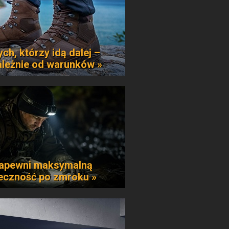
ych, którzy idą dalej –
ależnie od warunków »
apewni maksymalną
eczność po zmroku »