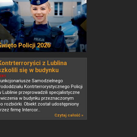
Święto Policji 2026
Kontrterroryści z Lublina
szkolili się w budynku
przeznaczonym do rozbiórki
EWS
Funkcjonariusze Samodzielnego
ododdziału Kontrterrorystycznego Policji
 Lublinie przeprowadzili specjalistyczne
ćwiczenia w budynku przeznaczonym
o rozbiórki. Obiekt został udostępniony
rzez firmę Intercor...
Czytaj całość »