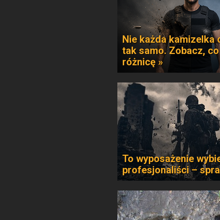
Nie każda kamizelka 
tak samo. Zobacz, co
różnicę »
To wyposażenie wybie
profesjonaliści – spr