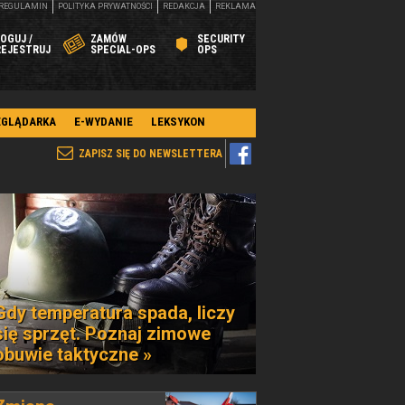
REGULAMIN
POLITYKA PRYWATNOŚCI
REDAKCJA
REKLAMA
OGUJ /
ZAMÓW
SECURITY
REJESTRUJ
SPECIAL-OPS
OPS
EGLĄDARKA
E-WYDANIE
LEKSYKON
ZAPISZ SIĘ DO NEWSLETTERA
Gdy temperatura spada, liczy
się sprzęt. Poznaj zimowe
obuwie taktyczne »