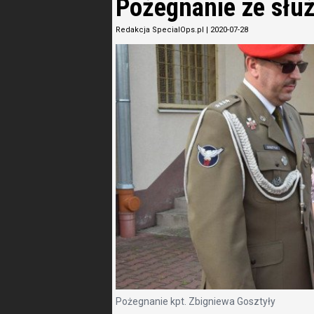
Pożegnanie ze słu
Redakcja SpecialOps.pl
|
2020-07-28
Pożegnanie kpt. Zbigniewa Gosztyły