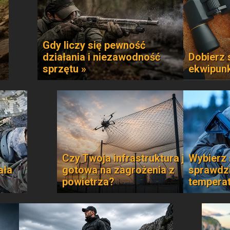
Gdy liczy się pewność
działania i niezawodność
Dobierz 
sprzętu »
ekwipun
Czy Twoja infrastruktura jest
Wybierz 
ała
gotowa na zagrożenia z
sprawdzi
powietrza?
temperat