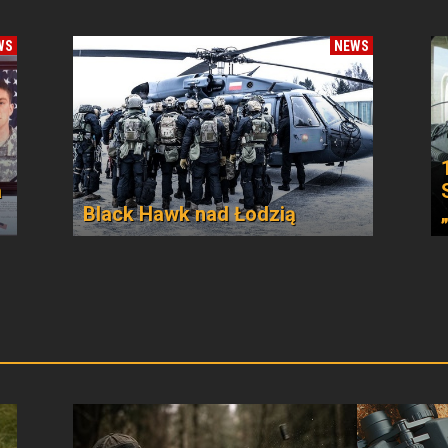
WS
NEWS
a
Black Hawk nad Łodzią