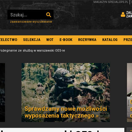
MAGAZYN SPECIAL-OPS.PL
ZAL
ZA
zaawansowane wyszukiwanie
ZELECTWO
SELEKCJA
WOT
E-BOOK
ROZRYWKA
KATALOG
PRZ
ożegnanie ze służbą w warszawski OES-ie
Sprawdzamy nowe możliwości
wyposażenia taktycznego »