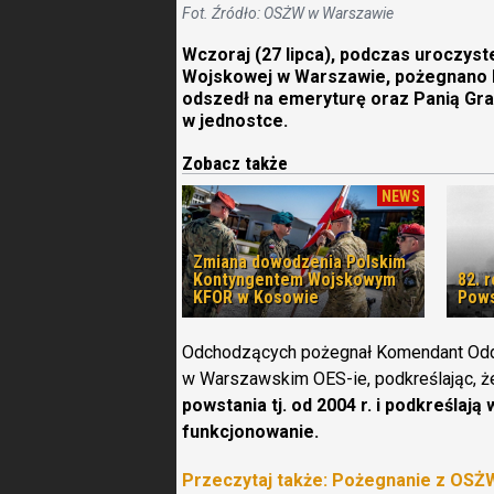
Fot. Źródło: OSŻW w Warszawie
Wczoraj (27 lipca), podczas uroczyst
Wojskowej w Warszawie, pożegnano kp
odszedł na emeryturę oraz Panią Gra
w jednostce.
Zobacz także
NEWS
Zmiana dowodzenia Polskim
Kontyngentem Wojskowym
82. 
KFOR w Kosowie
Pows
Odchodzących pożegnał Komendant Oddzia
w Warszawskim OES-ie, podkreślając, 
powstania tj. od 2004 r. i podkreślają
funkcjonowanie.
Przeczytaj także: Pożegnanie z OSŻ