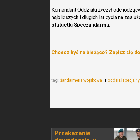
Komendant Oddziału życzył odchodzącym
najbliższych i długich lat życia na zasłu
statuetki Specżandarma.
Chcesz być na bieżąco? Zapisz się d
tagi:
żandarmeria wojskowa
oddział specjaln
Przekazanie