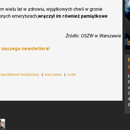
 wielu lat w zdrowiu, wyjątkowych chwil w gronie
żonych emeryturach,
wręczył im również pamiątkowe
Źródło: OSŻW w Warszawie
o naszego newslettera!
N
y żandarmerii wojskowej
warszawa
osżw
P
w
d
p