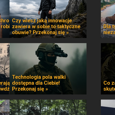
chroni
Czy wiesz jaką innowacje
 robi
zawiera w sobie to taktyczne
Dla t
obuwie? Przekonaj się »
niez
Technologia pola walki
rają
dostępna dla Ciebie!
Co z
awdź »
Przekonaj się »
skut