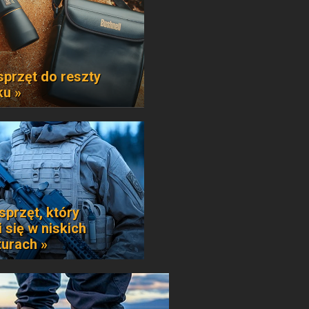
sprzęt do reszty
ku »
sprzęt, który
 się w niskich
urach »