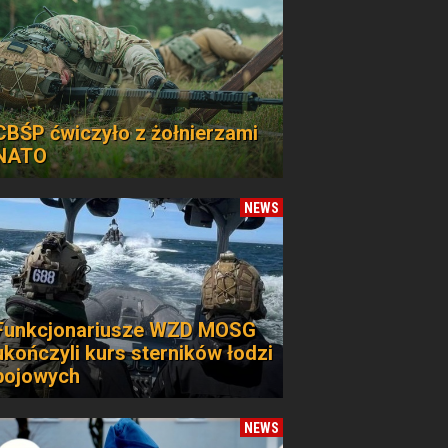
CBŚP ćwiczyło z żołnierzami
NATO
NEWS
Funkcjonariusze WZD MOSG
ukończyli kurs sterników łodzi
bojowych
NEWS