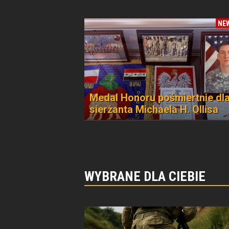
NE
Medal Honoru pośmiertnie dl
sierżanta Michaela H. Ollisa
WYBRANE DLA CIEBIE