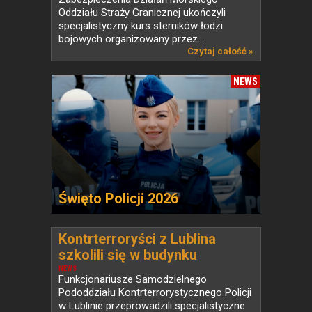
Oddziału Straży Granicznej ukończyli
specjalistyczny kurs sterników łodzi
bojowych organizowany przez...
Czytaj całość »
NEWS
Święto Policji 2026
Kontrterroryści z Lublina
szkolili się w budynku
przeznaczonym do rozbiórki
NEWS
Funkcjonariusze Samodzielnego
Pododdziału Kontrterrorystycznego Policji
w Lublinie przeprowadzili specjalistyczne