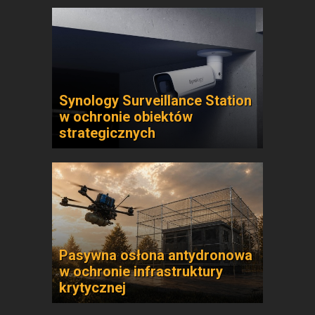
Synology Surveillance Station
w ochronie obiektów
strategicznych
Pasywna osłona antydronowa
w ochronie infrastruktury
krytycznej