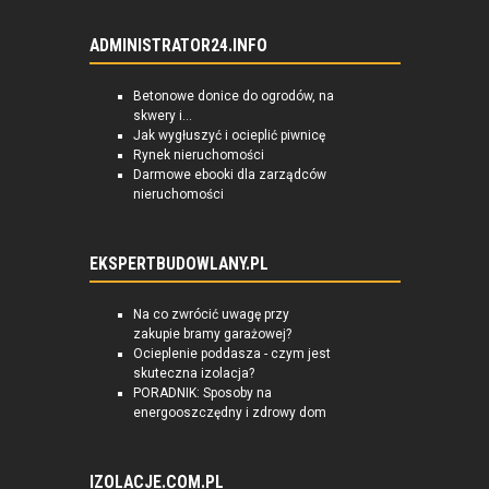
ADMINISTRATOR24.INFO
Betonowe donice do ogrodów, na
skwery i...
Jak wygłuszyć i ocieplić piwnicę
Rynek nieruchomości
Darmowe ebooki dla zarządców
nieruchomości
EKSPERTBUDOWLANY.PL
Na co zwrócić uwagę przy
zakupie bramy garażowej?
Ocieplenie poddasza - czym jest
skuteczna izolacja?
PORADNIK: Sposoby na
energooszczędny i zdrowy dom
IZOLACJE.COM.PL