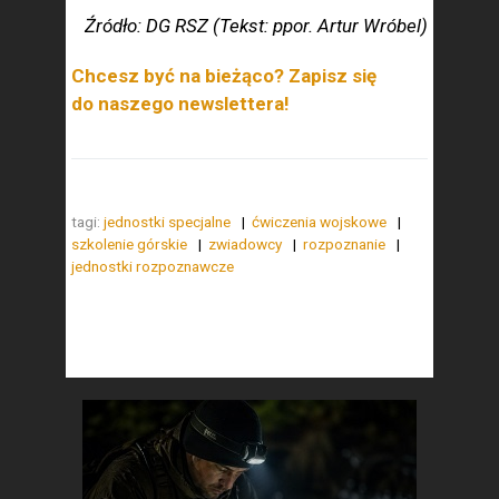
Źródło: DG RSZ (Tekst: ppor. Artur Wróbel)
Chcesz być na bieżąco? Zapisz się
do naszego newslettera!
tagi:
jednostki specjalne
ćwiczenia wojskowe
szkolenie górskie
zwiadowcy
rozpoznanie
jednostki rozpoznawcze