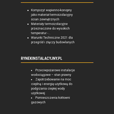
Kompozyt wapienno-konopny
jako materiał termoizolacyjny
ścian zewnętrznych
Materiały termoizolacyjne
przeznaczone do wysokich
temperatur -...
Warunki Techniczne 2021 dla
przegród i złączy budowlanych
RYNEKINSTALACYJNY.PL
Przeciwpożarowe instalacje
wodociągowe – stan prawny
Zapotrzebowanie na moc
cieplną i energię użytkową do
podgrzania ciepłej wody
użytkowej
Pomieszczenia kotłowni
gazowych