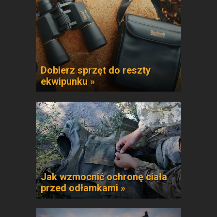
Dobierz sprzęt do reszty
ekwipunku »
Jak wzmocnić ochronę ciała
przed odłamkami »