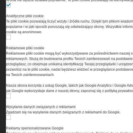
strona nie będzie działała poprawnie. Te pliki cookie pozwalają na identyfika
Przeczytaj regulamin
Analityczne pliki cookie
Te pliki cookie pozwalają liczyć wizyty i źródła ruchu. Dzięki tym plikom wiadom
popularne i w jaki sposób poruszają się odwiedzający stronę. Wszystkie inform
cookie są anonimowe.
PRYWATNOŚĆ
Reklamowe pliki cookie
Reklamowe pliki cookie mogą być wykorzystywane za pośrednictwem naszej s
Ta witryna wykorzystuje pliki cookies do przechowywania
reklamowych. Służą do budowania profilu Twoich zainteresowań na podstawie i
informacji na Twoim komputerze. Pliki cookies stosujemy
przeglądasz, co obejmuje unikalną identyfikację Twojej przeglądarki i urządze
w celu świadczenia usług na najwyższym poziomie,
zezwolisz na te pliki cookie, nadal będziesz widzieć w przeglądarce podstawow
w tym w sposób dostosowany do indywidualnych potrzeb.
na Twoich zainteresowaniach.
Korzystanie z witryny bez zmiany ustawień dotyczących
cookies oznacza, że będą one zamieszczane w Twoim
Nasza strona korzysta z usług Google, takich jak Google Analytics i Google Ads
urządzeniu końcowym. W każdym momencie możesz
jak Google wykorzystuje dane z naszej strony, zapoznaj się z polityką prywatn
dokonać zmiany ustawień przeglądarki dotyczących
cookies. Nim Państwo zaczną korzystać z naszego
serwisu prosimy o zapoznanie się z naszą
polityką
Wysyłanie danych związanych z reklamami
prywatności
oraz
informacją o cookies
.
Zgadzam się na wysyłanie danych związanych z reklamami do Google.
Reklamy spersonalizowane Google