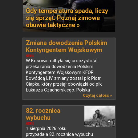
Gdy temperatura spada, liczy
się sprzęt. Poznaj zimowe
obuwie taktyczne »
Zmiana dowodzenia Polskim
Kontyngentem Wojskowym
KFOR w Kosowie
NEWS
W Kosowie odbyła się uroczystość
przekazania dowodzenia Polskim
Kontyngentem Wojskowym KFOR.
Dowódcą LIV zmiany został płk Piotr
Ciapka, który przejął obowiązki od płk.
Łukasza Czacherskiego. Polska
od ponad...
Czytaj całość »
82. rocznica
wybuchu
Powstania...
NEWS
1 sierpnia 2026 roku
przypadała 82. rocznica wybuchu