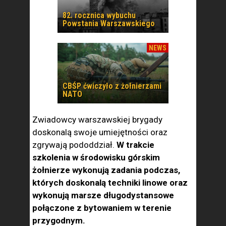
82. rocznica wybuchu
Powstania Warszawskiego
NEWS
CBŚP ćwiczyło z żołnierzami
NATO
Zwiadowcy warszawskiej brygady
doskonalą swoje umiejętności oraz
zgrywają pododdział.
W trakcie
szkolenia w środowisku górskim
żołnierze wykonują zadania podczas,
których doskonalą techniki linowe oraz
wykonują marsze długodystansowe
połączone z bytowaniem w terenie
przygodnym.