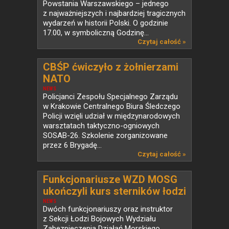
Powstania Warszawskiego – jednego
z najważniejszych i najbardziej tragicznych
wydarzeń w historii Polski. O godzinie
17.00, w symboliczną Godzinę...
Czytaj całość »
CBŚP ćwiczyło z żołnierzami
NATO
NEWS
Policjanci Zespołu Specjalnego Zarządu
w Krakowie Centralnego Biura Śledczego
Policji wzięli udział w międzynarodowych
warsztatach taktyczno-ogniowych
SOSAB-26. Szkolenie zorganizowane
przez 6 Brygadę...
Czytaj całość »
Funkcjonariusze WZD MOSG
ukończyli kurs sterników łodzi
bojowych
NEWS
Dwóch funkcjonariuszy oraz instruktor
z Sekcji Łodzi Bojowych Wydziału
Zabezpieczenia Działań Morskiego