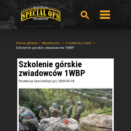
Strona główna
Aktualności
Z ostatniej chwili
Szkolenie górskie zwiadowców 1WBP
Szkolenie górskie
zwiadowców 1WBP
Redakcja SpecialOps.pl
|
2020-05-18