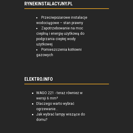
RYNEKINSTALACYJNY.PL
Przeciwpożarowe instalacje
wodociągowe – stan prawny
Zapotrzebowanie na moc
cieplną i energię użytkową do
podgrzania ciepłej wody
użytkowej
Pomieszczenia kotłowni
gazowych
ELEKTRO.INFO
WAGO 221 - teraz również w
wersji 6 mm²
Dlaczego warto wybrać
ogrzewanie...
Jak wybrać lampy wiszące do
domu?