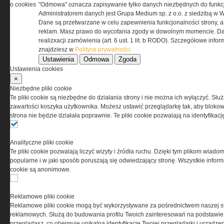
o cookies
"Odmowa" oznacza zapisywanie tylko danych niezbędnych do funkcj
REGULAMIN
Administratorem danych jest Grupa Medium sp. z o.o. z siedzibą w 
Dane są przetwarzane w celu zapewnienia funkcjonalności strony, a
Regulamin określa zasady korzystania z portalu
reklam. Masz prawo do wycofania zgody w dowolnym momencie. Da
www.special-ops.pl
realizxacji zamówienia (art. 6 ust. 1 lit. b RODO). Szczegółowe inf
znajdziesz w
Polityce prywatności
Ustawienia
Odmowa
Zgoda
Korzystanie z portalu jest równoznaczne
Ustawienia cookies
z zaakceptowaniem warunków ustanowionych
×
przez Grupa MEDIUM Spółka z ograniczoną
Niezbędne pliki cookie
odpowiedzialnością Spółka komandytowa, nr KRS:
Te pliki cookie są niezbędne do działania strony i nie można ich wyłączyć. Słu
0000537655, NIP 1132860378, REGON 146393437
zawartości koszyka użytkownika. Możesz ustawić przeglądarkę tak, aby blokował
(zwana dalej Grupa MEDIUM) w postaci Regulaminu.
strona nie będzie działała poprawnie. Te pliki cookie pozwalają na identyfika
Przeczytaj regulamin
Analityczne pliki cookie
Te pliki cookie pozwalają liczyć wizyty i źródła ruchu. Dzięki tym plikom wiadom
popularne i w jaki sposób poruszają się odwiedzający stronę. Wszystkie inform
cookie są anonimowe.
PRYWATNOŚĆ
Reklamowe pliki cookie
Reklamowe pliki cookie mogą być wykorzystywane za pośrednictwem naszej s
Ta witryna wykorzystuje pliki cookies do przechowywania
reklamowych. Służą do budowania profilu Twoich zainteresowań na podstawie i
informacji na Twoim komputerze. Pliki cookies stosujemy
przeglądasz, co obejmuje unikalną identyfikację Twojej przeglądarki i urządze