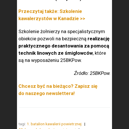
Przeczytaj także: Szkolenie
kawalerzystów w Kanadzie >>
Szkolenie żołnierzy na specjalistycznym
obiekcie pozwoli na bezpieczną
realizację
praktycznego desantowania za pomocą
technik linowych ze śmigłowców
, które
są na wyposażeniu 25BKPow.
Źródło: 25BKPow.
Chcesz być na bieżąco? Zapisz się
do naszego newslettera!
tagi:
1. batalion kawalerii powietrznej