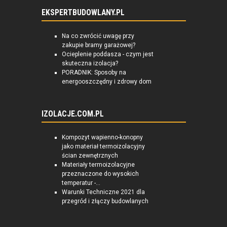
EKSPERTBUDOWLANY.PL
Na co zwrócić uwagę przy
zakupie bramy garażowej?
Ocieplenie poddasza - czym jest
skuteczna izolacja?
PORADNIK: Sposoby na
energooszczędny i zdrowy dom
IZOLACJE.COM.PL
Kompozyt wapienno-konopny
jako materiał termoizolacyjny
ścian zewnętrznych
Materiały termoizolacyjne
przeznaczone do wysokich
temperatur -...
Warunki Techniczne 2021 dla
przegród i złączy budowlanych