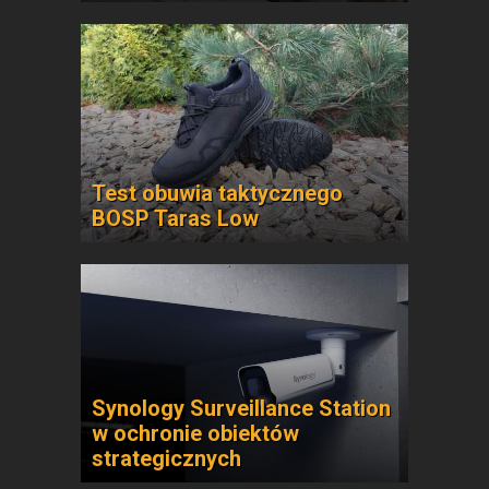
Test obuwia taktycznego
BOSP Taras Low
Synology Surveillance Station
w ochronie obiektów
strategicznych