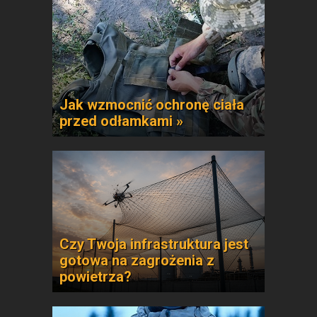
Jak wzmocnić ochronę ciała
przed odłamkami »
Czy Twoja infrastruktura jest
gotowa na zagrożenia z
powietrza?