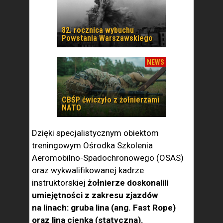
82. rocznica wybuchu
Powstania Warszawskiego
NEWS
CBŚP ćwiczyło z żołnierzami
NATO
Dzięki specjalistycznym obiektom
treningowym Ośrodka Szkolenia
Aeromobilno-Spadochronowego (OSAS)
oraz wykwalifikowanej kadrze
instruktorskiej
żołnierze doskonalili
umiejętności z zakresu zjazdów
na linach: gruba lina (ang. Fast Rope)
oraz lina cienka (statyczna).