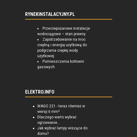
RYNEKINSTALACYJNY.PL
Przeciwpożarowe instalacje
wodociągowe – stan prawny
Zapotrzebowanie na moc
cieplną i energię użytkową do
podgrzania ciepłej wody
użytkowej
Pomieszczenia kotłowni
gazowych
ELEKTRO.INFO
WAGO 221 - teraz również w
wersji 6 mm²
Dlaczego warto wybrać
ogrzewanie...
Jak wybrać lampy wiszące do
domu?