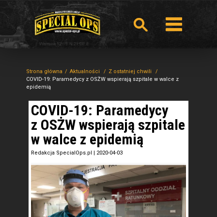
Strona główna
Aktualności
Z ostatniej chwili
COVID-19: Paramedycy z OSŻW wspierają szpitale w walce z
epidemią
COVID-19: Paramedycy
z OSŻW wspierają szpitale
w walce z epidemią
Redakcja SpecialOps.pl
|
2020-04-03