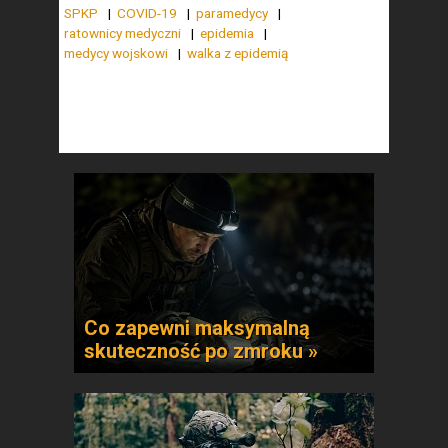
SPKP
COVID-19
paramedycy
ratownicy medyczni
epidemia
medycy wojskowi
walka z epidemią
Co zapewni maksymalną
skuteczność po zmroku »