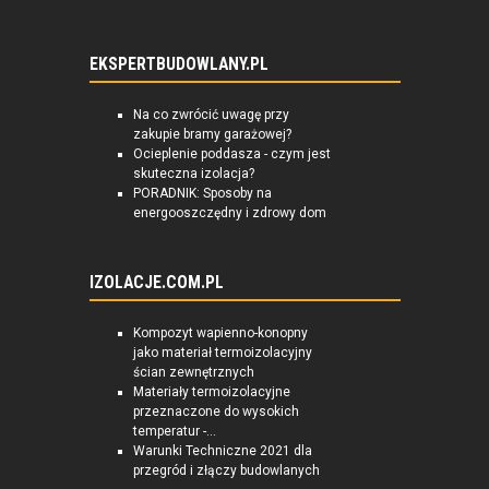
EKSPERTBUDOWLANY.PL
Na co zwrócić uwagę przy
zakupie bramy garażowej?
Ocieplenie poddasza - czym jest
skuteczna izolacja?
PORADNIK: Sposoby na
energooszczędny i zdrowy dom
IZOLACJE.COM.PL
Kompozyt wapienno-konopny
jako materiał termoizolacyjny
ścian zewnętrznych
Materiały termoizolacyjne
przeznaczone do wysokich
temperatur -...
Warunki Techniczne 2021 dla
przegród i złączy budowlanych