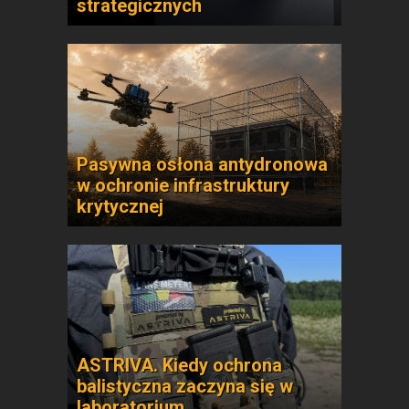
strategicznych
Pasywna osłona antydronowa
w ochronie infrastruktury
krytycznej
ASTRIVA. Kiedy ochrona
balistyczna zaczyna się w
laboratorium