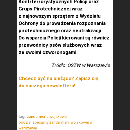
Kontrterrorystycznych Policji oraz
Grupy Pirotechnicznej wraz
z najnowszym sprzętem z Wydziału
Ochrony do prowadzenia rozpoznania
pirotechnicznego oraz neutralizacji.
Do wsparcia Policji kierowani są również
przewodnicy psów służbowych wraz
ze swoimi czworonogami.
Źródło: OSŻW w Warszawie
Chcesz być na bieżąco? Zapisz się
do naszego newslettera!
tagi:
żandarmeria wojskowa
oddział specjalny żandarmerii wojskowej w
warszawie