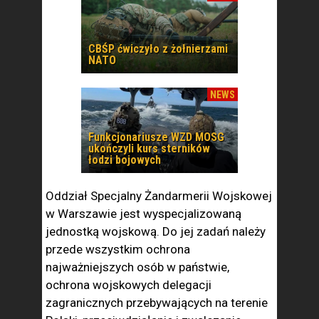
CBŚP ćwiczyło z żołnierzami
NATO
NEWS
Funkcjonariusze WZD MOSG
ukończyli kurs sterników
łodzi bojowych
Oddział Specjalny Żandarmerii Wojskowej
w Warszawie jest wyspecjalizowaną
jednostką wojskową. Do jej zadań należy
przede wszystkim ochrona
najważniejszych osób w państwie,
ochrona wojskowych delegacji
zagranicznych przebywających na terenie