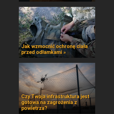
Jak wzmocnić ochronę ciała
przed odłamkami »
Czy Twoja infrastruktura jest
gotowa na zagrożenia z
powietrza?