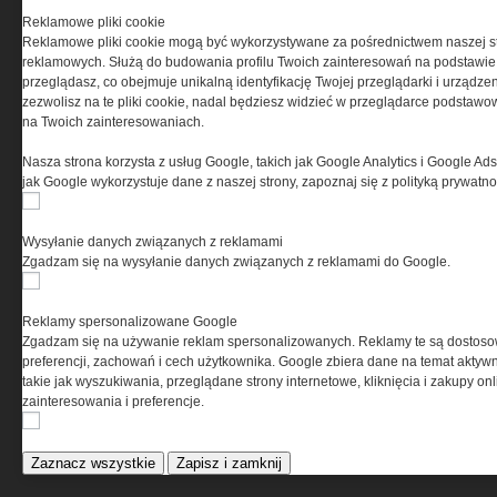
Reklamowe pliki cookie
Reklamowe pliki cookie mogą być wykorzystywane za pośrednictwem naszej s
REGULAMIN
reklamowych. Służą do budowania profilu Twoich zainteresowań na podstawie i
przeglądasz, co obejmuje unikalną identyfikację Twojej przeglądarki i urządze
zezwolisz na te pliki cookie, nadal będziesz widzieć w przeglądarce podstawow
Regulamin określa zasady korzystania z portalu
na Twoich zainteresowaniach.
www.special-ops.pl
Nasza strona korzysta z usług Google, takich jak Google Analytics i Google Ads
jak Google wykorzystuje dane z naszej strony, zapoznaj się z polityką prywatn
Korzystanie z portalu jest równoznaczne
z zaakceptowaniem warunków ustanowionych
przez Grupa MEDIUM Spółka z ograniczoną
Wysyłanie danych związanych z reklamami
odpowiedzialnością Spółka komandytowa, nr KRS:
Zgadzam się na wysyłanie danych związanych z reklamami do Google.
0000537655, NIP 1132860378, REGON 146393437
(zwana dalej Grupa MEDIUM) w postaci Regulaminu.
Reklamy spersonalizowane Google
Zgadzam się na używanie reklam spersonalizowanych. Reklamy te są dostos
Przeczytaj regulamin
preferencji, zachowań i cech użytkownika. Google zbiera dane na temat aktywn
takie jak wyszukiwania, przeglądane strony internetowe, kliknięcia i zakupy onl
zainteresowania i preferencje.
PRYWATNOŚĆ
Zaznacz wszystkie
Zapisz i zamknij