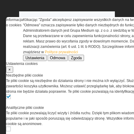
Informacja
Klikacjąc "Zgoda" akceptujesz zapisywanie wszystkich danych na tw
o cookies
"Odmowa" oznacza zapisywanie tylko danych niezbędnych do funkcj
Administratorem danych jest Grupa Medium sp. z o.o. z siedzibą w 
Dane są przetwarzane w celu zapewnienia funkcjonalności strony, a
reklam. Masz prawo do wycofania zgody w dowolnym momencie. Da
realizxacji zamówienia (art. 6 ust. 1 lit. b RODO). Szczegółowe inf
znajdziesz w
Polityce prywatności
Ustawienia
Odmowa
Zgoda
Ustawienia cookies
×
Niezbędne pliki cookie
Te pliki cookie są niezbędne do działania strony i nie można ich wyłączyć. Słu
zawartości koszyka użytkownika. Możesz ustawić przeglądarkę tak, aby blokował
strona nie będzie działała poprawnie. Te pliki cookie pozwalają na identyfika
O NAS
Analityczne pliki cookie
Codzienne źródło informacji o taktyce, szkoleniu,
Te pliki cookie pozwalają liczyć wizyty i źródła ruchu. Dzięki tym plikom wiadom
misjach bojowych, uzbrojeniu, umundurowaniu
popularne i w jaki sposób poruszają się odwiedzający stronę. Wszystkie inform
i wyposażeniu jednostek specjalnych w kraju i na świecie.
cookie są anonimowe.