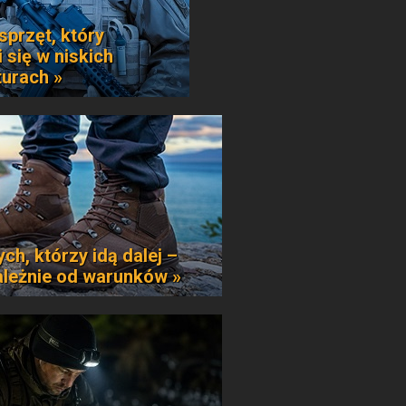
sprzęt, który
 się w niskich
urach »
ych, którzy idą dalej –
ależnie od warunków »