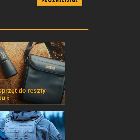
POKAŻ WSZYSTKIE
sprzęt do reszty
ku »