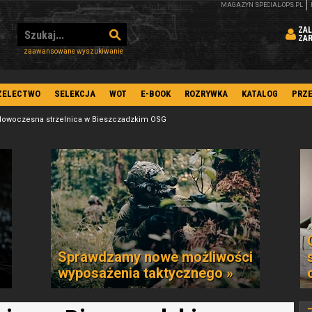
MAGAZYN SPECIAL-OPS.PL
ZAL
ZA
zaawansowane wyszukiwanie
ZELECTWO
SELEKCJA
WOT
E-BOOK
ROZRYWKA
KATALOG
PRZ
owoczesna strzelnica w Bieszczadzkim OSG
Sprawdzamy nowe możliwości
wyposażenia taktycznego »