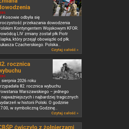
Zmiana
dowodzenia
Polskim...
EWS
W Kosowie odbyła się
uroczystość przekazania dowodzenia
Polskim Kontyngentem Wojskowym KFOR.
owódcą LIV zmiany został płk Piotr
iapka, który przejął obowiązki od płk.
ukasza Czacherskiego. Polska...
Czytaj całość »
82. rocznica
wybuchu
Powstania...
EWS
 sierpnia 2026 roku
przypadała 82. rocznica wybuchu
Powstania Warszawskiego – jednego
 najważniejszych i najbardziej tragicznych
ydarzeń w historii Polski. O godzinie
7.00, w symboliczną Godzinę...
Czytaj całość »
CBŚP ćwiczyło z żołnierzami