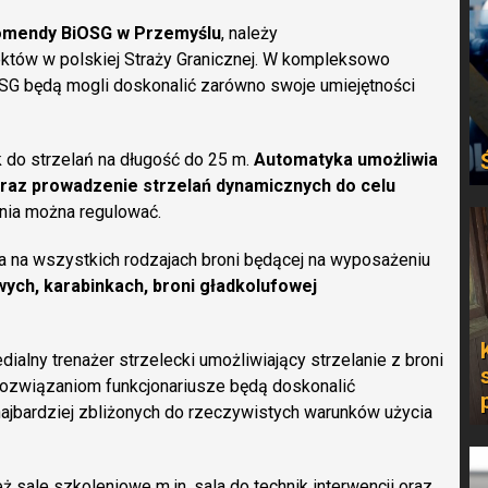
 Komendy BiOSG w Przemyślu
, należy
ektów w polskiej Straży Granicznej. W kompleksowo
G będą mogli doskonalić zarówno swoje umiejętności
 do strzelań na długość do 25 m.
Automatyka umożliwia
 oraz prowadzenie strzelań dynamicznych do celu
ania można regulować.
a na wszystkich rodzajach broni będącej na wyposażeniu
wych, karabinkach, broni gładkolufowej
alny trenażer strzelecki umożliwiający strzelanie z broni
im rozwiązaniom funkcjonariusze będą doskonalić
najbardziej zbliżonych do rzeczywistych warunków użycia
ż sale szkoleniowe m.in. sala do technik interwencji oraz