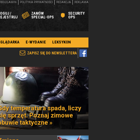
REGULAMIN
POLITYKA PRYWATNOŚCI
REDAKCJA
REKLAMA
OGUJ /
ZAMÓW
SECURITY
REJESTRUJ
SPECIAL-OPS
OPS
EGLĄDARKA
E-WYDANIE
LEKSYKON
ZAPISZ SIĘ DO NEWSLETTERA
Gdy temperatura spada, liczy
się sprzęt. Poznaj zimowe
obuwie taktyczne »