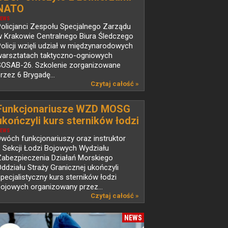
NATO
EWS
olicjanci Zespołu Specjalnego Zarządu
w Krakowie Centralnego Biura Śledczego
olicji wzięli udział w międzynarodowych
warsztatach taktyczno-ogniowych
SOSAB-26. Szkolenie zorganizowane
rzez 6 Brygadę...
Czytaj całość »
Funkcjonariusze WZD MOSG
ukończyli kurs sterników łodzi
bojowych
EWS
wóch funkcjonariuszy oraz instruktor
 Sekcji Łodzi Bojowych Wydziału
Zabezpieczenia Działań Morskiego
ddziału Straży Granicznej ukończyli
pecjalistyczny kurs sterników łodzi
ojowych organizowany przez...
Czytaj całość »
NEWS