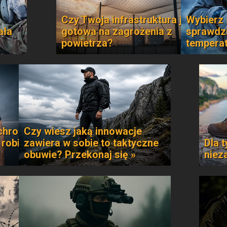
Czy Twoja infrastruktura jest
Wybierz 
ała
gotowa na zagrożenia z
sprawdzi
powietrza?
temperat
chroni
Czy wiesz jaką innowacje
 robi
zawiera w sobie to taktyczne
Dla t
obuwie? Przekonaj się »
niez