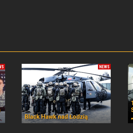
WS
NEWS
a
Black Hawk nad Łodzią