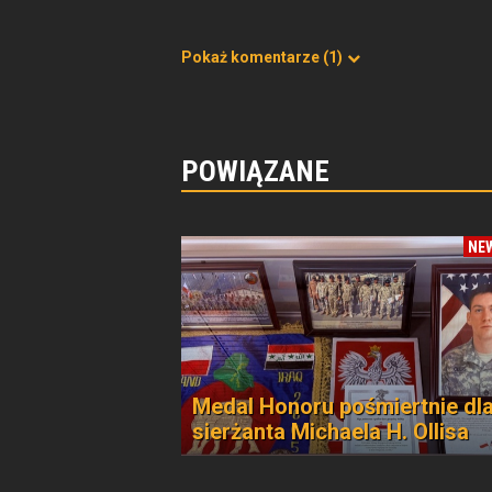
Pokaż komentarze
(1)
POWIĄZANE
NE
Medal Honoru pośmiertnie dl
sierżanta Michaela H. Ollisa