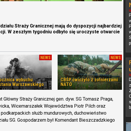
N
P
iału Straży Granicznej mają do dyspozycji najbardziej
P
cji. W zeszłym tygodniu odbyło się uroczyste otwarcie
p
NEWS
NEWS
N
rocznica wybuchu
CBŚP ćwiczyło z żołnierzami
D
tania Warszawskiego
NATO
z
O
t Główny Straży Granicznej gen. dyw. SG Tomasz Praga,
s
icka, Wicemarszałek Województwa Piotr Pilch oraz
b
 podkarpackich służb mundurowych, duchowieństwo
działu SG. Gospodarzem był Komendant Bieszczadzkiego