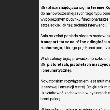
Strzelnica,
znajdująca się na terenie
do najnowocześniejszych tego typu obi
wyposażonym budynku funkcjonariusze S
strzeleckie, jak też techniki interwencji.
Sala strzelań posiada siedem stanowisk
transport tarcz na różne odległości
ruchomego
, którego prędkości porusz
W strzelnicy będą prowadzone szkoleni
SG:
pistoletach, pistoletach maszyno
i pneumatycznej.
Nowatorskim rozwiązaniem jest multimedi
laserowej i amunicji ostrej. Dzięki tak
i kształtować zachowania w sytuacjach 
broni palnej.
W budynku strzelnicy znajdują się równie