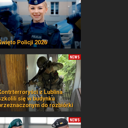
Święto Policji 2026
NEWS
Kontrterroryści z Lublina
szkolili się w budynku
przeznaczonym do rozbiórki
NEWS