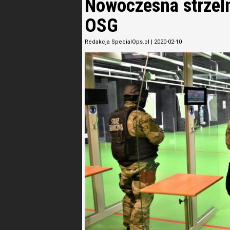
Nowoczesna strzel
OSG
Redakcja SpecialOps.pl
|
2020-02-10