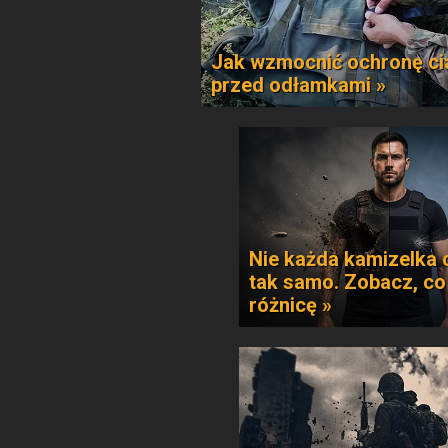
Jak wzmocnić ochronę ci
przed odłamkami »
Nie każda kamizelka 
tak samo. Zobacz, co
różnicę »