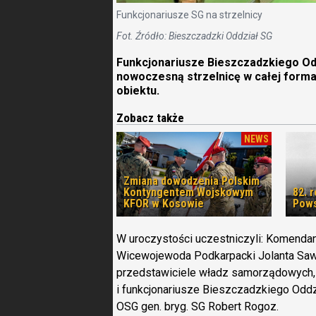
Funkcjonariusze SG na strzelnicy
Fot. Źródło: Bieszczadzki Oddział SG
Funkcjonariusze Bieszczadzkiego Oddz
nowoczesną strzelnicę w całej forma
obiektu.
Zobacz także
NEWS
Zmiana dowodzenia Polskim
Kontyngentem Wojskowym
82. 
KFOR w Kosowie
Pows
W uroczystości uczestniczyli: Komendan
Wicewojewoda Podkarpacki Jolanta Saw
przedstawiciele władz samorządowych,
i funkcjonariusze Bieszczadzkiego Od
OSG gen. bryg. SG Robert Rogoz.