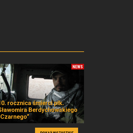
NEWS
10. rocznica śmierci płk.
Sławomira Berdychowskiego
„Czarnego”