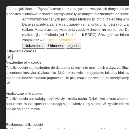
Informacja
Klikacjąc "Zgoda" akceptujesz zapisywanie wszystkich danych na tw
o cookies
"Odmowa" oznacza zapisywanie tylko danych niezbędnych do funkcj
REGULAMIN
Administratorem danych jest Grupa Medium sp. z o.o. z siedzibą w 
Dane są przetwarzane w celu zapewnienia funkcjonalności strony, a
Regulamin określa zasady korzystania z portalu
reklam. Masz prawo do wycofania zgody w dowolnym momencie. Da
www.special-ops.pl
realizxacji zamówienia (art. 6 ust. 1 lit. b RODO). Szczegółowe inf
znajdziesz w
Polityce prywatności
Ustawienia
Odmowa
Zgoda
Korzystanie z portalu jest równoznaczne
Ustawienia cookies
z zaakceptowaniem warunków ustanowionych
×
przez Grupa MEDIUM Spółka z ograniczoną
Niezbędne pliki cookie
odpowiedzialnością Spółka komandytowa, nr KRS:
Te pliki cookie są niezbędne do działania strony i nie można ich wyłączyć. Słu
0000537655, NIP 1132860378, REGON 146393437
zawartości koszyka użytkownika. Możesz ustawić przeglądarkę tak, aby blokował
(zwana dalej Grupa MEDIUM) w postaci Regulaminu.
strona nie będzie działała poprawnie. Te pliki cookie pozwalają na identyfika
Przeczytaj regulamin
Analityczne pliki cookie
Te pliki cookie pozwalają liczyć wizyty i źródła ruchu. Dzięki tym plikom wiadom
popularne i w jaki sposób poruszają się odwiedzający stronę. Wszystkie inform
cookie są anonimowe.
PRYWATNOŚĆ
Reklamowe pliki cookie