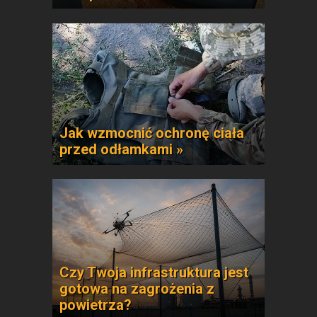
Jak wzmocnić ochronę ciała
przed odłamkami »
Czy Twoja infrastruktura jest
gotowa na zagrożenia z
powietrza?