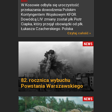
KFOR w Kosowie
NEWS
W Kosowie odbyła się uroczystość
przekazania dowodzenia Polskim
Kontyngentem Wojskowym KFOR.
Dowódcą LIV zmiany został płk Piotr
Ciapka, który przejął obowiązki od płk.
Łukasza Czacherskiego. Polska
od ponad...
Czytaj całość »
NEWS
82. rocznica wybuchu
Powstania Warszawskiego
NEWS