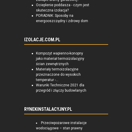
Ocieplenie poddasza - czym jest
skuteczna izolacja?
PORADNIK: Sposoby na
energooszczędny i zdrowy dom
IZOLACJE.COM.PL
Kompozyt wapienno-konopny
jako materiał termoizolacyjny
ścian zewnętrznych
Materiały termoizolacyjne
przeznaczone do wysokich
temperatur -...
Warunki Techniczne 2021 dla
przegród i złączy budowlanych
RYNEKINSTALACYJNY.PL
Przeciwpożarowe instalacje
wodociągowe – stan prawny