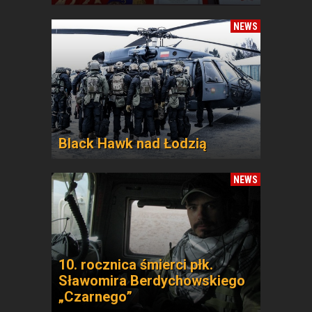
NEWS
Black Hawk nad Łodzią
NEWS
10. rocznica śmierci płk.
Sławomira Berdychowskiego
„Czarnego”