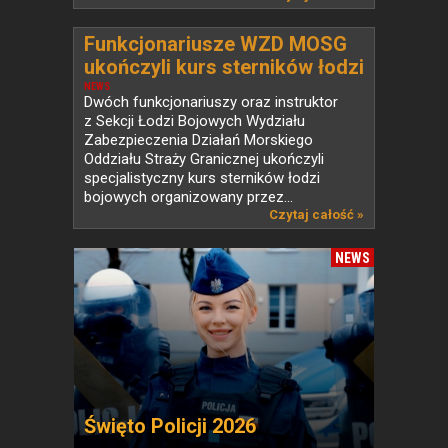
Funkcjonariusze WZD MOSG
ukończyli kurs sterników łodzi
bojowych
NEWS
Dwóch funkcjonariuszy oraz instruktor
z Sekcji Łodzi Bojowych Wydziału
Zabezpieczenia Działań Morskiego
Oddziału Straży Granicznej ukończyli
specjalistyczny kurs sterników łodzi
bojowych organizowany przez...
Czytaj całość »
NEWS
Święto Policji 2026