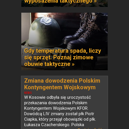
wyposażenia taktycznego »
Gdy temperatura spada, liczy
się sprzęt. Poznaj zimowe
obuwie taktyczne »
Zmiana dowodzenia Polskim
Kontyngentem Wojskowym
KFOR w Kosowie
NEWS
W Kosowie odbyła się uroczystość
przekazania dowodzenia Polskim
Kontyngentem Wojskowym KFOR.
Dowódcą LIV zmiany został płk Piotr
Ciapka, który przejął obowiązki od płk.
Łukasza Czacherskiego. Polska