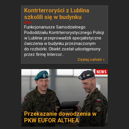
Kontrterroryści z Lublina
szkolili się w budynku
przeznaczonym do rozbiórki
NEWS
Funkcjonariusze Samodzielnego
Pododdziału Kontrterrorystycznego Policji
w Lublinie przeprowadzili specjalistyczne
ćwiczenia w budynku przeznaczonym
do rozbiórki. Obiekt został udostępniony
przez firmę Intercor...
Czytaj całość »
NEWS
Przekazanie dowodzenia w
PKW EUFOR ALTHEA