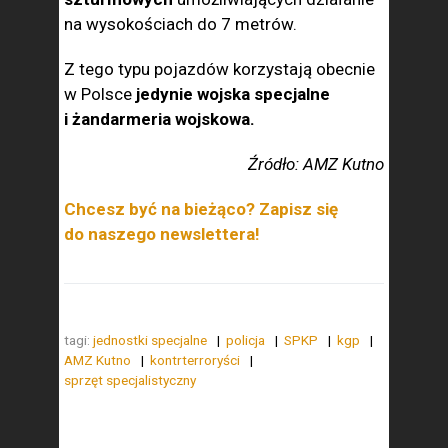
na wysokościach do 7 metrów.
Z tego typu pojazdów korzystają obecnie
w Polsce
jedynie wojska specjalne
i żandarmeria wojskowa.
Źródło: AMZ Kutno
Chcesz być na bieżąco? Zapisz się
do naszego newslettera!
tagi:
jednostki specjalne
policja
SPKP
kgp
AMZ Kutno
kontrterroryści
sprzęt specjalistyczny