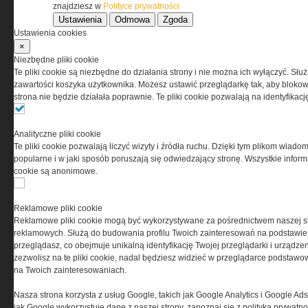
znajdziesz w
Polityce prywatności
Ustawienia
Odmowa
Zgoda
Korzystanie z portalu jest równoznaczne
Ustawienia cookies
z zaakceptowaniem warunków ustanowionych
×
przez Grupa MEDIUM Spółka z ograniczoną
Niezbędne pliki cookie
odpowiedzialnością Spółka komandytowa, nr KRS:
Te pliki cookie są niezbędne do działania strony i nie można ich wyłączyć. Słu
0000537655, NIP 1132860378, REGON 146393437
zawartości koszyka użytkownika. Możesz ustawić przeglądarkę tak, aby blokował
(zwana dalej Grupa MEDIUM) w postaci Regulaminu.
strona nie będzie działała poprawnie. Te pliki cookie pozwalają na identyfika
Przeczytaj regulamin
Analityczne pliki cookie
Te pliki cookie pozwalają liczyć wizyty i źródła ruchu. Dzięki tym plikom wiadom
popularne i w jaki sposób poruszają się odwiedzający stronę. Wszystkie inform
cookie są anonimowe.
PRYWATNOŚĆ
Reklamowe pliki cookie
Reklamowe pliki cookie mogą być wykorzystywane za pośrednictwem naszej s
Ta witryna wykorzystuje pliki cookies do przechowywania
reklamowych. Służą do budowania profilu Twoich zainteresowań na podstawie i
informacji na Twoim komputerze. Pliki cookies stosujemy
przeglądasz, co obejmuje unikalną identyfikację Twojej przeglądarki i urządze
w celu świadczenia usług na najwyższym poziomie,
zezwolisz na te pliki cookie, nadal będziesz widzieć w przeglądarce podstawow
w tym w sposób dostosowany do indywidualnych potrzeb.
na Twoich zainteresowaniach.
Korzystanie z witryny bez zmiany ustawień dotyczących
cookies oznacza, że będą one zamieszczane w Twoim
Nasza strona korzysta z usług Google, takich jak Google Analytics i Google Ads
urządzeniu końcowym. W każdym momencie możesz
jak Google wykorzystuje dane z naszej strony, zapoznaj się z polityką prywatn