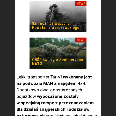
NEWS
82. rocznica wybuchu
Powstania Warszawskiego
NEWS
CBŚP ćwiczyło z żołnierzami
NATO
Lekki transporter Tur VI
wykonany jest
na podwoziu MAN z napędem 4x4.
Dodatkowo dwa z dostarczonych
pojazdów
wyposażone zostały
w specjalną rampę z przeznaczeniem
dla działań snajperskich i oddziałów
szturmowych
umożliwiających działanie