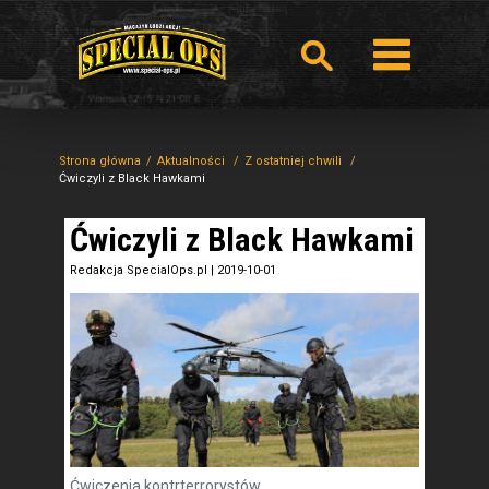
Strona główna
Aktualności
Z ostatniej chwili
Ćwiczyli z Black Hawkami
Ćwiczyli z Black Hawkami
Redakcja SpecialOps.pl
|
2019-10-01
Ćwiczenia kontrterrorystów