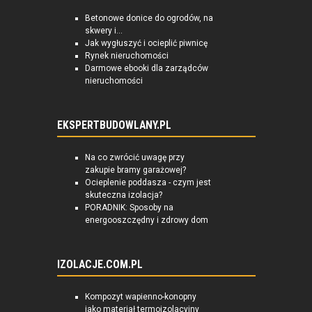
Betonowe donice do ogrodów, na
skwery i...
Jak wygłuszyć i ocieplić piwnicę
Rynek nieruchomości
Darmowe ebooki dla zarządców
nieruchomości
EKSPERTBUDOWLANY.PL
Na co zwrócić uwagę przy
zakupie bramy garażowej?
Ocieplenie poddasza - czym jest
skuteczna izolacja?
PORADNIK: Sposoby na
energooszczędny i zdrowy dom
IZOLACJE.COM.PL
Kompozyt wapienno-konopny
jako materiał termoizolacyjny