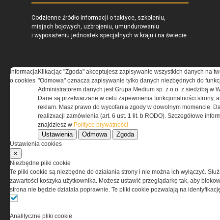
Codzienne źródło informacji o taktyce, szkoleniu,
misjach bojowych, uzbrojeniu, umundurowaniu
i wyposażeniu jednostek specjalnych w kraju i na świecie.
Informacja
Klikacjąc "Zgoda" akceptujesz zapisywanie wszystkich danych na tw
o cookies
"Odmowa" oznacza zapisywanie tylko danych niezbędnych do funkcj
REGULAMIN
Administratorem danych jest Grupa Medium sp. z o.o. z siedzibą w 
Dane są przetwarzane w celu zapewnienia funkcjonalności strony, a
Regulamin określa zasady korzystania z portalu
reklam. Masz prawo do wycofania zgody w dowolnym momencie. Da
www.special-ops.pl
realizxacji zamówienia (art. 6 ust. 1 lit. b RODO). Szczegółowe inf
znajdziesz w
Polityce prywatności
Ustawienia
Odmowa
Zgoda
Korzystanie z portalu jest równoznaczne
Ustawienia cookies
z zaakceptowaniem warunków ustanowionych
×
przez Grupa MEDIUM Spółka z ograniczoną
Niezbędne pliki cookie
odpowiedzialnością Spółka komandytowa, nr KRS:
Te pliki cookie są niezbędne do działania strony i nie można ich wyłączyć. Słu
0000537655, NIP 1132860378, REGON 146393437
zawartości koszyka użytkownika. Możesz ustawić przeglądarkę tak, aby blokował
(zwana dalej Grupa MEDIUM) w postaci Regulaminu.
strona nie będzie działała poprawnie. Te pliki cookie pozwalają na identyfika
Przeczytaj regulamin
Analityczne pliki cookie