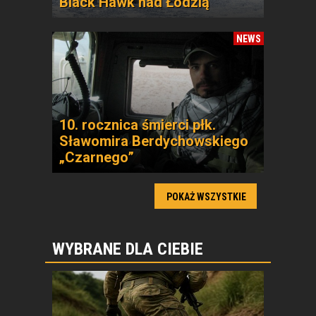
Black Hawk nad Łodzią
NEWS
10. rocznica śmierci płk.
Sławomira Berdychowskiego
„Czarnego”
POKAŻ WSZYSTKIE
WYBRANE DLA CIEBIE