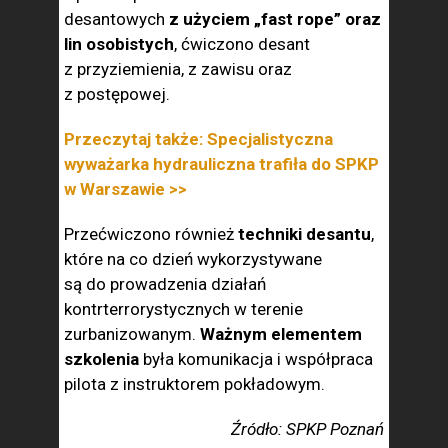
desantowych
z użyciem „fast rope” oraz
lin osobistych
, ćwiczono desant
z przyziemienia, z zawisu oraz
z postępowej.
Przeczytaj także: Specjalistyczna
wyważarka hydrauliczna trafiła do SPKP
w Warszawie >>
Przećwiczono również
techniki desantu
,
które na co dzień wykorzystywane
są do prowadzenia działań
kontrterrorystycznych w terenie
zurbanizowanym.
Ważnym elementem
szkolenia
była komunikacja i współpraca
pilota z instruktorem pokładowym.
Źródło: SPKP Poznań