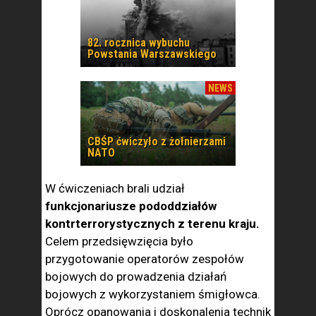
82. rocznica wybuchu
Powstania Warszawskiego
NEWS
CBŚP ćwiczyło z żołnierzami
NATO
W ćwiczeniach brali udział
funkcjonariusze pododdziałów
kontrterrorystycznych z terenu kraju.
Celem przedsięwzięcia było
przygotowanie operatorów zespołów
bojowych do prowadzenia działań
bojowych z wykorzystaniem śmigłowca.
Oprócz opanowania i doskonalenia technik