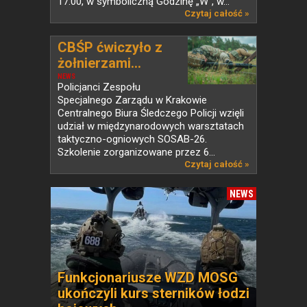
17.00, w symboliczną Godzinę „W”, w...
Czytaj całość »
CBŚP ćwiczyło z
żołnierzami...
NEWS
Policjanci Zespołu
Specjalnego Zarządu w Krakowie
Centralnego Biura Śledczego Policji wzięli
udział w międzynarodowych warsztatach
taktyczno-ogniowych SOSAB-26.
Szkolenie zorganizowane przez 6...
Czytaj całość »
NEWS
Funkcjonariusze WZD MOSG
ukończyli kurs sterników łodzi