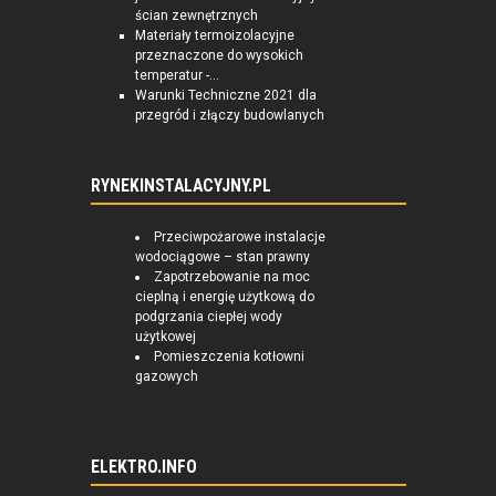
ścian zewnętrznych
Materiały termoizolacyjne
przeznaczone do wysokich
temperatur -...
Warunki Techniczne 2021 dla
przegród i złączy budowlanych
RYNEKINSTALACYJNY.PL
Przeciwpożarowe instalacje
wodociągowe – stan prawny
Zapotrzebowanie na moc
cieplną i energię użytkową do
podgrzania ciepłej wody
użytkowej
Pomieszczenia kotłowni
gazowych
ELEKTRO.INFO