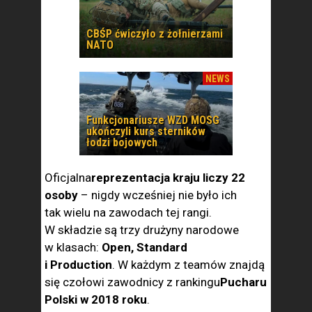
CBŚP ćwiczyło z żołnierzami
NATO
NEWS
Funkcjonariusze WZD MOSG
ukończyli kurs sterników
łodzi bojowych
Oficjalna
reprezentacja kraju liczy 22
osoby
– nigdy wcześniej nie było ich
tak wielu na zawodach tej rangi.
W składzie są trzy drużyny narodowe
w klasach:
Open, Standard
i Production
. W każdym z teamów znajdą
się czołowi zawodnicy z rankingu
Pucharu
Polski w 2018 roku
.