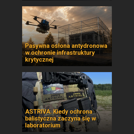
Pasywna osłona antydronowa
w ochronie infrastruktury
krytycznej
ASTRIVA. Kiedy ochrona
balistyczna zaczyna się w
laboratorium