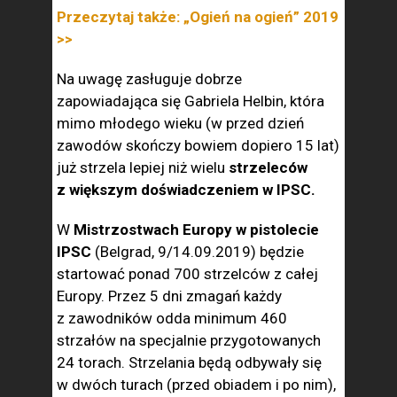
Przeczytaj także: „Ogień na ogień” 2019
>>
Na uwagę zasługuje dobrze
zapowiadająca się Gabriela Helbin, która
mimo młodego wieku (w przed dzień
zawodów skończy bowiem dopiero 15 lat)
już strzela lepiej niż wielu
strzeleców
z większym doświadczeniem w IPSC.
W
Mistrzostwach Europy w pistolecie
IPSC
(Belgrad, 9/14.09.2019) będzie
startować ponad 700 strzelców z całej
Europy. Przez 5 dni zmagań każdy
z zawodników odda minimum 460
strzałów na specjalnie przygotowanych
24 torach. Strzelania będą odbywały się
w dwóch turach (przed obiadem i po nim),