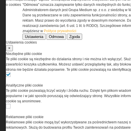
o cookies
"Odmowa" oznacza zapisywanie tylko danych niezbędnych do funkcj
REGULAMIN
Administratorem danych jest Grupa Medium sp. z o.o. z siedzibą w 
Dane są przetwarzane w celu zapewnienia funkcjonalności strony, a
Regulamin określa zasady korzystania z portalu
reklam. Masz prawo do wycofania zgody w dowolnym momencie. Da
www.special-ops.pl
realizxacji zamówienia (art. 6 ust. 1 lit. b RODO). Szczegółowe inf
znajdziesz w
Polityce prywatności
Ustawienia
Odmowa
Zgoda
Korzystanie z portalu jest równoznaczne
Ustawienia cookies
z zaakceptowaniem warunków ustanowionych
×
przez Grupa MEDIUM Spółka z ograniczoną
Niezbędne pliki cookie
odpowiedzialnością Spółka komandytowa, nr KRS:
Te pliki cookie są niezbędne do działania strony i nie można ich wyłączyć. Słu
0000537655, NIP 1132860378, REGON 146393437
zawartości koszyka użytkownika. Możesz ustawić przeglądarkę tak, aby blokował
(zwana dalej Grupa MEDIUM) w postaci Regulaminu.
strona nie będzie działała poprawnie. Te pliki cookie pozwalają na identyfika
Przeczytaj regulamin
Analityczne pliki cookie
Te pliki cookie pozwalają liczyć wizyty i źródła ruchu. Dzięki tym plikom wiadom
popularne i w jaki sposób poruszają się odwiedzający stronę. Wszystkie inform
cookie są anonimowe.
PRYWATNOŚĆ
Reklamowe pliki cookie
Reklamowe pliki cookie mogą być wykorzystywane za pośrednictwem naszej s
Ta witryna wykorzystuje pliki cookies do przechowywania
reklamowych. Służą do budowania profilu Twoich zainteresowań na podstawie i
informacji na Twoim komputerze. Pliki cookies stosujemy