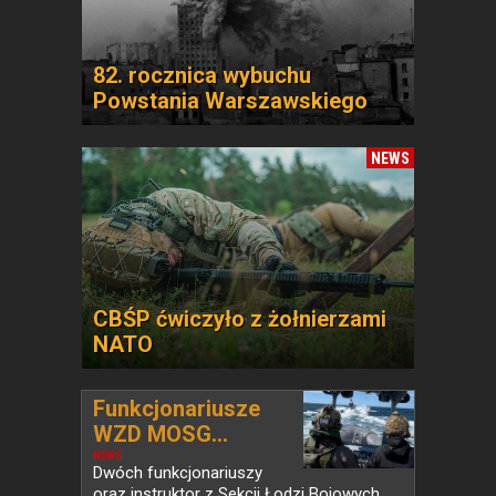
82. rocznica wybuchu
Powstania Warszawskiego
NEWS
CBŚP ćwiczyło z żołnierzami
NATO
Funkcjonariusze
WZD MOSG...
NEWS
Dwóch funkcjonariuszy
oraz instruktor z Sekcji Łodzi Bojowych