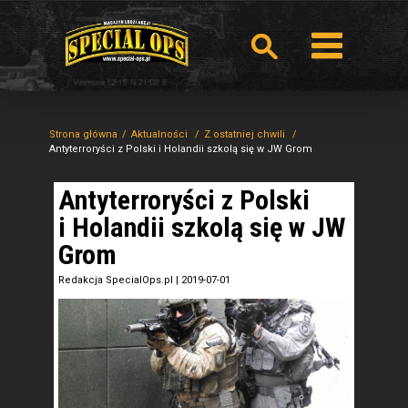
Strona główna
Aktualności
Z ostatniej chwili
Antyterroryści z Polski i Holandii szkolą się w JW Grom
Antyterroryści z Polski
i Holandii szkolą się w JW
Grom
Redakcja SpecialOps.pl
|
2019-07-01