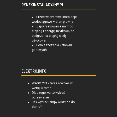
RYNEKINSTALACYJNY.PL
Przeciwpożarowe instalacje
wodociągowe – stan prawny
Zapotrzebowanie na moc
cieplną i energię użytkową do
podgrzania ciepłej wody
użytkowej
Pomieszczenia kotłowni
gazowych
ELEKTRO.INFO
WAGO 221 - teraz również w
wersji 6 mm²
Dlaczego warto wybrać
ogrzewanie...
Jak wybrać lampy wiszące do
domu?