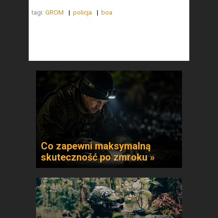
tagi:
GROM
policja
boa
Co zapewni maksymalną
skuteczność po zmroku »