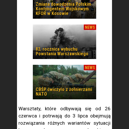
Zmiana dowodzenia Polskim
Kontyngentem Wojskowym
KFOR w Kosowie
NEWS
82. rocznica wybuchu
Powstania Warszawskiego
NEWS
CBŚP ćwiczyło z żołnierzami
NATO
Warsztaty, które odbywają się od 26
czerwca i potrwają do 3 lipca obejmują
rozwiązania różnych wariantów sytuacji