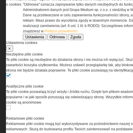
o cookies
"Odmowa" oznacza zapisywanie tylko danych niezbędnych do funkcj
REGULAMIN
Administratorem danych jest Grupa Medium sp. z o.o. z siedzibą w 
Dane są przetwarzane w celu zapewnienia funkcjonalności strony, a
Regulamin określa zasady korzystania z portalu
reklam. Masz prawo do wycofania zgody w dowolnym momencie. Da
www.special-ops.pl
realizxacji zamówienia (art. 6 ust. 1 lit. b RODO). Szczegółowe inf
znajdziesz w
Polityce prywatności
Ustawienia
Odmowa
Zgoda
Korzystanie z portalu jest równoznaczne
Ustawienia cookies
z zaakceptowaniem warunków ustanowionych
×
przez Grupa MEDIUM Spółka z ograniczoną
Niezbędne pliki cookie
odpowiedzialnością Spółka komandytowa, nr KRS:
Te pliki cookie są niezbędne do działania strony i nie można ich wyłączyć. Słu
0000537655, NIP 1132860378, REGON 146393437
zawartości koszyka użytkownika. Możesz ustawić przeglądarkę tak, aby blokował
(zwana dalej Grupa MEDIUM) w postaci Regulaminu.
strona nie będzie działała poprawnie. Te pliki cookie pozwalają na identyfika
Przeczytaj regulamin
Analityczne pliki cookie
Te pliki cookie pozwalają liczyć wizyty i źródła ruchu. Dzięki tym plikom wiadom
popularne i w jaki sposób poruszają się odwiedzający stronę. Wszystkie inform
cookie są anonimowe.
PRYWATNOŚĆ
Reklamowe pliki cookie
Reklamowe pliki cookie mogą być wykorzystywane za pośrednictwem naszej s
Ta witryna wykorzystuje pliki cookies do przechowywania
reklamowych. Służą do budowania profilu Twoich zainteresowań na podstawie i
informacji na Twoim komputerze. Pliki cookies stosujemy