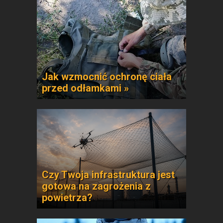
Jak wzmocnić ochronę ciała
przed odłamkami »
Czy Twoja infrastruktura jest
gotowa na zagrożenia z
powietrza?