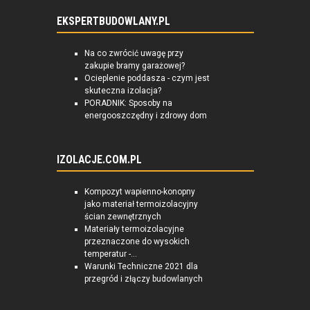
EKSPERTBUDOWLANY.PL
Na co zwrócić uwagę przy
zakupie bramy garażowej?
Ocieplenie poddasza - czym jest
skuteczna izolacja?
PORADNIK: Sposoby na
energooszczędny i zdrowy dom
IZOLACJE.COM.PL
Kompozyt wapienno-konopny
jako materiał termoizolacyjny
ścian zewnętrznych
Materiały termoizolacyjne
przeznaczone do wysokich
temperatur -...
Warunki Techniczne 2021 dla
przegród i złączy budowlanych