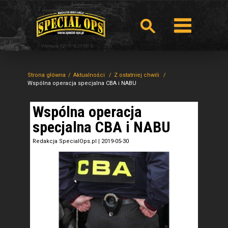
Strona główna
Aktualności
Z ostatniej chwili
Wspólna operacja specjalna CBA i NABU
Wspólna operacja
specjalna CBA i NABU
Redakcja SpecialOps.pl
|
2019-05-30