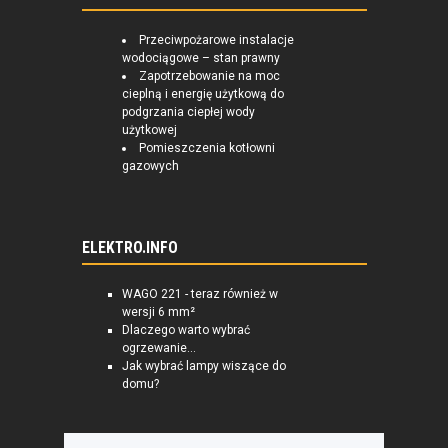
Przeciwpożarowe instalacje
wodociągowe – stan prawny
Zapotrzebowanie na moc
cieplną i energię użytkową do
podgrzania ciepłej wody
użytkowej
Pomieszczenia kotłowni
gazowych
ELEKTRO.INFO
WAGO 221 - teraz również w
wersji 6 mm²
Dlaczego warto wybrać
ogrzewanie...
Jak wybrać lampy wiszące do
domu?