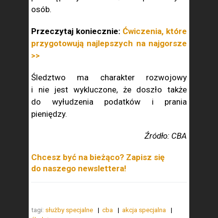
osób.
Przeczytaj koniecznie:
Ćwiczenia, które
przygotowują najlepszych na najgorsze
>>
Śledztwo ma charakter rozwojowy
i nie jest wykluczone, że doszło także
do wyłudzenia podatków i prania
pieniędzy.
Źródło: CBA
Chcesz być na bieżąco? Zapisz się
do naszego newslettera!
tagi:
służby specjalne
cba
akcja specjalna