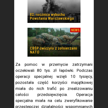
82. rocznica wybuchu
Powstania Warszawskiego
NEWS
CBŚP ćwiczyło z żołnierzami
NATO
Za pomoc w przemycie zatrzymani
oczekiwali 80 tys. zł łapówki. Podczas
operacji specjalnej wzięli 10 tysięcy,
pozostała część korzyści majątkowej
miała do nich trafić po zrealizowaniu
całości przedsięwzięcia. Operacja
specjalna miała na celu zweryfikowanie
przestępczej działalności wspomnianych