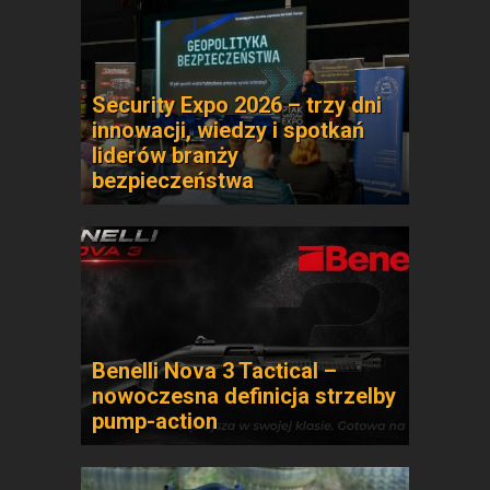
Security Expo 2026 – trzy dni
innowacji, wiedzy i spotkań
liderów branży
bezpieczeństwa
Benelli Nova 3 Tactical –
nowoczesna definicja strzelby
pump-action