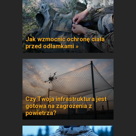
Jak wzmocnić ochronę ciała
przed odłamkami »
Czy Twoja infrastruktura jest
gotowa na zagrożenia z
powietrza?