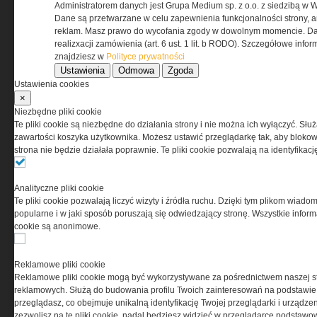
Administratorem danych jest Grupa Medium sp. z o.o. z siedzibą w 
Dane są przetwarzane w celu zapewnienia funkcjonalności strony, a
Regulamin określa zasady korzystania z portalu
reklam. Masz prawo do wycofania zgody w dowolnym momencie. Da
www.special-ops.pl
realizxacji zamówienia (art. 6 ust. 1 lit. b RODO). Szczegółowe inf
znajdziesz w
Polityce prywatności
Ustawienia
Odmowa
Zgoda
Korzystanie z portalu jest równoznaczne
Ustawienia cookies
z zaakceptowaniem warunków ustanowionych
×
przez Grupa MEDIUM Spółka z ograniczoną
Niezbędne pliki cookie
odpowiedzialnością Spółka komandytowa, nr KRS:
Te pliki cookie są niezbędne do działania strony i nie można ich wyłączyć. Słu
0000537655, NIP 1132860378, REGON 146393437
zawartości koszyka użytkownika. Możesz ustawić przeglądarkę tak, aby blokował
(zwana dalej Grupa MEDIUM) w postaci Regulaminu.
strona nie będzie działała poprawnie. Te pliki cookie pozwalają na identyfika
Przeczytaj regulamin
Analityczne pliki cookie
Te pliki cookie pozwalają liczyć wizyty i źródła ruchu. Dzięki tym plikom wiadom
popularne i w jaki sposób poruszają się odwiedzający stronę. Wszystkie inform
cookie są anonimowe.
PRYWATNOŚĆ
Reklamowe pliki cookie
Reklamowe pliki cookie mogą być wykorzystywane za pośrednictwem naszej s
Ta witryna wykorzystuje pliki cookies do przechowywania
reklamowych. Służą do budowania profilu Twoich zainteresowań na podstawie i
informacji na Twoim komputerze. Pliki cookies stosujemy
przeglądasz, co obejmuje unikalną identyfikację Twojej przeglądarki i urządze
w celu świadczenia usług na najwyższym poziomie,
zezwolisz na te pliki cookie, nadal będziesz widzieć w przeglądarce podstawow