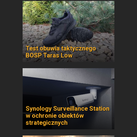
Test obuwia taktycznego
BOSP Taras Low
Synology Surveillance Station
w ochronie obiektów
strategicznych