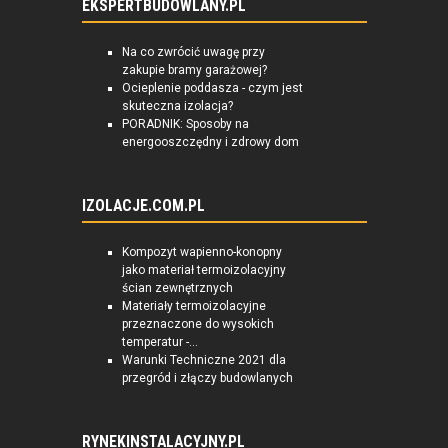
EKSPERTBUDOWLANY.PL
Na co zwrócić uwagę przy
zakupie bramy garażowej?
Ocieplenie poddasza - czym jest
skuteczna izolacja?
PORADNIK: Sposoby na
energooszczędny i zdrowy dom
IZOLACJE.COM.PL
Kompozyt wapienno-konopny
jako materiał termoizolacyjny
ścian zewnętrznych
Materiały termoizolacyjne
przeznaczone do wysokich
temperatur -...
Warunki Techniczne 2021 dla
przegród i złączy budowlanych
RYNEKINSTALACYJNY.PL