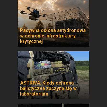
Pasywna osłona antydronowa
w ochronie infrastruktury
krytycznej
ASTRIVA. Kiedy ochrona
balistyczna zaczyna się w
laboratorium