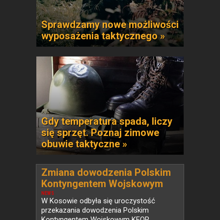
Sprawdzamy nowe możliwości
wyposażenia taktycznego »
Gdy temperatura spada, liczy
się sprzęt. Poznaj zimowe
obuwie taktyczne »
Zmiana dowodzenia Polskim
Kontyngentem Wojskowym
KFOR w Kosowie
NEWS
W Kosowie odbyła się uroczystość
przekazania dowodzenia Polskim
Kontyngentem Wojskowym KFOR.