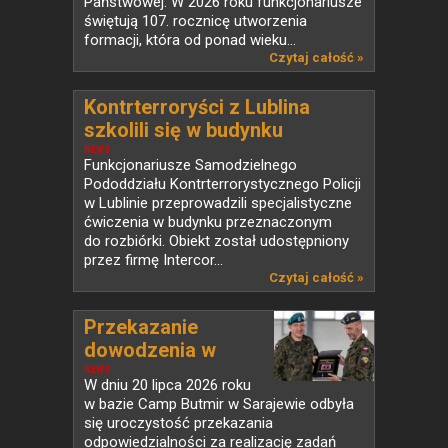
Państwowej. W 2026 roku funkcjonariusze
świętują 107. rocznicę utworzenia
formacji, która od ponad wieku...
Czytaj całość »
Kontrterroryści z Lublina
szkolili się w budynku
przeznaczonym do rozbiórki
NEWS
Funkcjonariusze Samodzielnego
Pododdziału Kontrterrorystycznego Policji
w Lublinie przeprowadzili specjalistyczne
ćwiczenia w budynku przeznaczonym
do rozbiórki. Obiekt został udostępniony
przez firmę Intercor...
Czytaj całość »
Przekazanie
dowodzenia w
PKW...
NEWS
W dniu 20 lipca 2026 roku
w bazie Camp Butmir w Sarajewie odbyła
się uroczystość przekazania
odpowiedzialności za realizację zadań