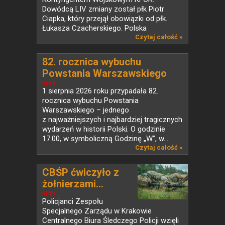
Dowódcą LIV zmiany został płk Piotr
Ciapka, który przejął obowiązki od płk.
Łukasza Czacherskiego. Polska
od ponad...
Czytaj całość »
82. rocznica wybuchu
Powstania Warszawskiego
NEWS
1 sierpnia 2026 roku przypadała 82.
rocznica wybuchu Powstania
Warszawskiego – jednego
z najważniejszych i najbardziej tragicznych
wydarzeń w historii Polski. O godzinie
17.00, w symboliczną Godzinę „W”, w...
Czytaj całość »
CBŚP ćwiczyło z
żołnierzami...
NEWS
Policjanci Zespołu
Specjalnego Zarządu w Krakowie
Centralnego Biura Śledczego Policji wzięli