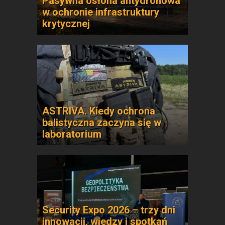
Pasywna osłona antydronowa
w ochronie infrastruktury
krytycznej
ASTRIVA. Kiedy ochrona
balistyczna zaczyna się w
laboratorium
Security Expo 2026 – trzy dni
innowacji, wiedzy i spotkań