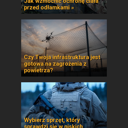
Jak wzmocnić ochronę ciała
przed odłamkami »
Czy Twoja infrastruktura jest
gotowa na zagrożenia z
powietrza?
Wybierz sprzęt, który
sprawdzi się w niskich