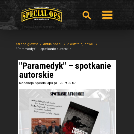
Strona główna
Aktualności
Z ostatniej chwili
"Paramedyk" – spotkanie autorskie
"Paramedyk" – spotkanie
autorskie
Redakcja SpecialOps.pl
|
2019-02-07