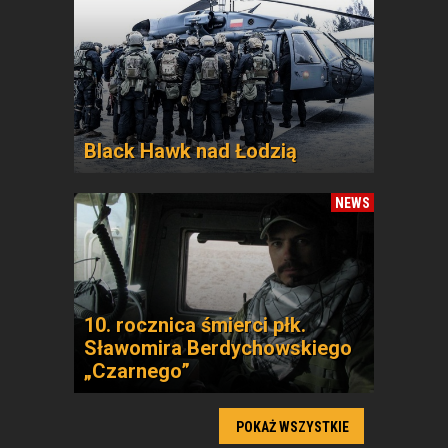
Black Hawk nad Łodzią
NEWS
10. rocznica śmierci płk.
Sławomira Berdychowskiego
„Czarnego”
POKAŻ WSZYSTKIE