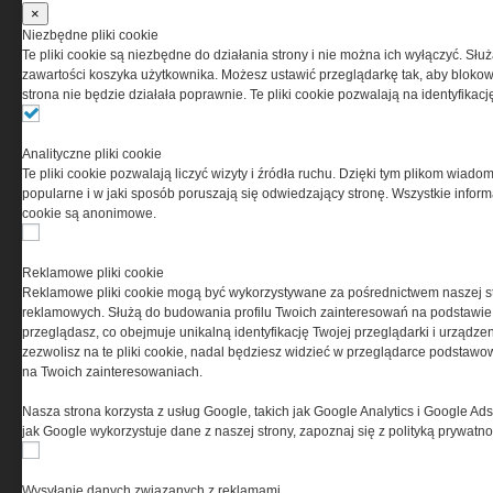
z zaakceptowaniem warunków ustanowionych
×
przez Grupa MEDIUM Spółka z ograniczoną
Niezbędne pliki cookie
odpowiedzialnością Spółka komandytowa, nr KRS:
Te pliki cookie są niezbędne do działania strony i nie można ich wyłączyć. Słu
0000537655, NIP 1132860378, REGON 146393437
zawartości koszyka użytkownika. Możesz ustawić przeglądarkę tak, aby blokował
(zwana dalej Grupa MEDIUM) w postaci Regulaminu.
strona nie będzie działała poprawnie. Te pliki cookie pozwalają na identyfika
Przeczytaj regulamin
Analityczne pliki cookie
Te pliki cookie pozwalają liczyć wizyty i źródła ruchu. Dzięki tym plikom wiadom
popularne i w jaki sposób poruszają się odwiedzający stronę. Wszystkie inform
cookie są anonimowe.
PRYWATNOŚĆ
Reklamowe pliki cookie
Reklamowe pliki cookie mogą być wykorzystywane za pośrednictwem naszej s
Ta witryna wykorzystuje pliki cookies do przechowywania
reklamowych. Służą do budowania profilu Twoich zainteresowań na podstawie i
informacji na Twoim komputerze. Pliki cookies stosujemy
przeglądasz, co obejmuje unikalną identyfikację Twojej przeglądarki i urządze
w celu świadczenia usług na najwyższym poziomie,
zezwolisz na te pliki cookie, nadal będziesz widzieć w przeglądarce podstawow
w tym w sposób dostosowany do indywidualnych potrzeb.
na Twoich zainteresowaniach.
Korzystanie z witryny bez zmiany ustawień dotyczących
cookies oznacza, że będą one zamieszczane w Twoim
Nasza strona korzysta z usług Google, takich jak Google Analytics i Google Ads
urządzeniu końcowym. W każdym momencie możesz
jak Google wykorzystuje dane z naszej strony, zapoznaj się z polityką prywatn
dokonać zmiany ustawień przeglądarki dotyczących
cookies. Nim Państwo zaczną korzystać z naszego
serwisu prosimy o zapoznanie się z naszą
polityką
Wysyłanie danych związanych z reklamami