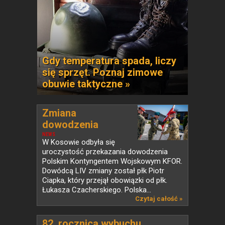
Gdy temperatura spada, liczy
się sprzęt. Poznaj zimowe
obuwie taktyczne »
Zmiana
dowodzenia
Polskim...
NEWS
W Kosowie odbyła się
uroczystość przekazania dowodzenia
Polskim Kontyngentem Wojskowym KFOR.
Dowódcą LIV zmiany został płk Piotr
Ciapka, który przejął obowiązki od płk.
Łukasza Czacherskiego. Polska...
Czytaj całość »
82. rocznica wybuchu