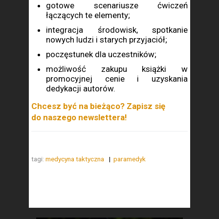
gotowe scenariusze ćwiczeń
łączących te elementy;
integracja środowisk, spotkanie
nowych ludzi i starych przyjaciół;
poczęstunek dla uczestników;
możliwość zakupu książki w
promocyjnej cenie i uzyskania
dedykacji autorów.
Chcesz być na bieżąco? Zapisz się
do naszego newslettera!
tagi:
medycyna taktyczna
paramedyk