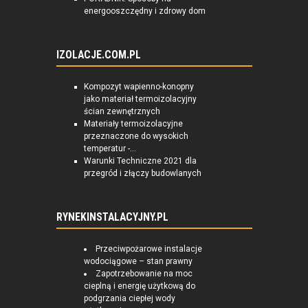
energooszczędny i zdrowy dom
IZOLACJE.COM.PL
Kompozyt wapienno-konopny
jako materiał termoizolacyjny
ścian zewnętrznych
Materiały termoizolacyjne
przeznaczone do wysokich
temperatur -...
Warunki Techniczne 2021 dla
przegród i złączy budowlanych
RYNEKINSTALACYJNY.PL
Przeciwpożarowe instalacje
wodociągowe – stan prawny
Zapotrzebowanie na moc
cieplną i energię użytkową do
podgrzania ciepłej wody