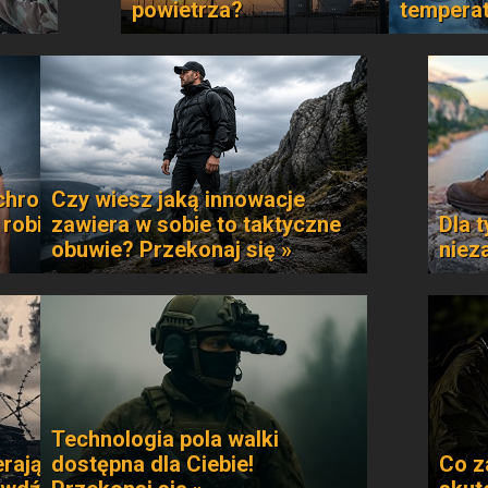
powietrza?
temperat
chroni
Czy wiesz jaką innowacje
 robi
zawiera w sobie to taktyczne
Dla t
obuwie? Przekonaj się »
niez
Technologia pola walki
rają
dostępna dla Ciebie!
Co z