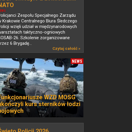
NATO
EWS
olicjanci Zespołu Specjalnego Zarządu
w Krakowie Centralnego Biura Śledczego
olicji wzięli udział w międzynarodowych
warsztatach taktyczno-ogniowych
SOSAB-26. Szkolenie zorganizowane
rzez 6 Brygadę...
Czytaj całość »
NEWS
Funkcjonariusze WZD MOSG
ukończyli kurs sterników łodzi
bojowych
Święto Policji 2026