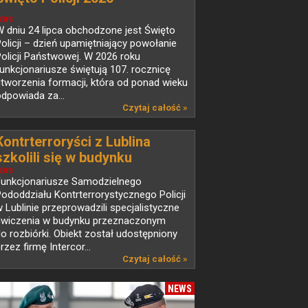
EWS
 dniu 24 lipca obchodzone jest Święto
olicji – dzień upamiętniający powołanie
olicji Państwowej. W 2026 roku
unkcjonariusze świętują 107. rocznicę
tworzenia formacji, która od ponad wieku
dpowiada za...
Czytaj całość »
Kontrterroryści z Lublina
szkolili się w budynku
przeznaczonym do rozbiórki
EWS
Funkcjonariusze Samodzielnego
ododdziału Kontrterrorystycznego Policji
 Lublinie przeprowadzili specjalistyczne
ćwiczenia w budynku przeznaczonym
o rozbiórki. Obiekt został udostępniony
rzez firmę Intercor...
Czytaj całość »
NEWS