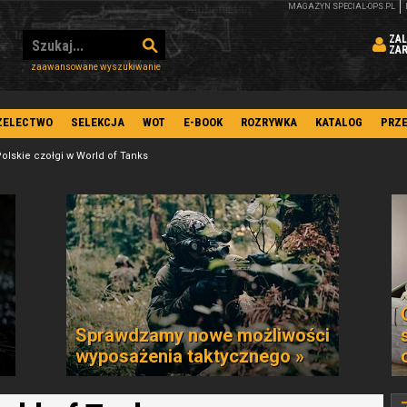
MAGAZYN SPECIAL-OPS.PL
ZAL
ZA
zaawansowane wyszukiwanie
ZELECTWO
SELEKCJA
WOT
E-BOOK
ROZRYWKA
KATALOG
PRZ
olskie czołgi w World of Tanks
Sprawdzamy nowe możliwości
wyposażenia taktycznego »