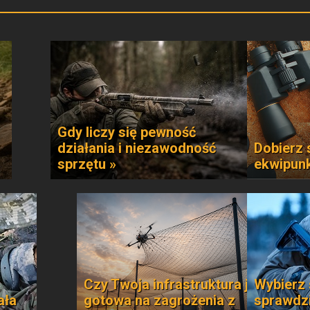
Gdy liczy się pewność
działania i niezawodność
Dobierz 
sprzętu »
ekwipun
Czy Twoja infrastruktura jest
Wybierz 
ała
gotowa na zagrożenia z
sprawdzi