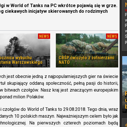
gi w World of Tanks na PC wkrótce pojawią się w grze.
g ciekawych inicjatyw skierowanych do rodzimych
N
P
P
NEWS
NEWS
p
rocznica wybuchu
CBŚP ćwiczyło z żołnierzami
tania Warszawskiego
NATO
h jest obecnie jedną z najpopularniejszych gier na świecie
uł skupiający oddaną społeczność, pełną pasji do historii,
 w bitwach czołgów. Nasz kraj jest znaczącym europejskim
 ponad milion Polaków.
ii czołgów do World of Tanks to 29.08.2018. Tego dnia, wraz
danych 10 polskich maszyn. Najważniejszym celem było jak
echnologicznej. Na pierwszych czterech poziomach będą