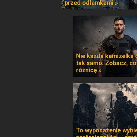
przed odłamkami »
Nie każda kamizelka 
tak samo. Zobacz, co
różnicę »
To wyposażenie wybie