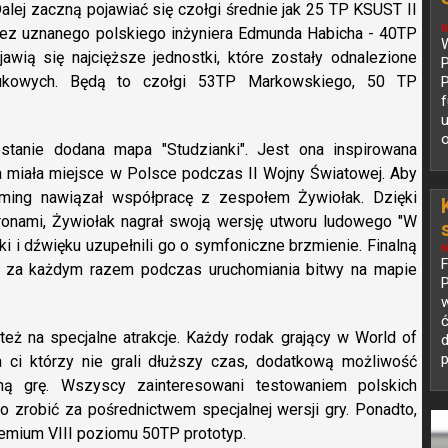
Dalej zaczną pojawiać się czołgi średnie jak 25 TP KSUST II
N
ez uznanego polskiego inżyniera Edmunda Habicha - 40TP
W
wią się najcięższe jednostki, które zostały odnalezione
P
aukowych. Będą to czołgi 53TP Markowskiego, 50 TP
P
f
u
o
tanie dodana mapa "Studzianki". Jest ona inspirowana
a miała miejsce w Polsce podczas II Wojny Światowej. Aby
rgaming nawiązał współpracę z zespołem Żywiołak. Dzięki
ronami, Żywiołak nagrał swoją wersję utworu ludowego "W
i i dźwięku uzupełnili go o symfoniczne brzmienie. Finalną
N
 za każdym razem podczas uruchomiania bitwy na mapie
P
w
eż na specjalne atrakcje. Każdy rodak grający w World of
d
p
 ci którzy nie grali dłuższy czas, dodatkową możliwość
ą grę. Wszyscy zainteresowani testowaniem polskich
 zrobić za pośrednictwem specjalnej wersji gry. Ponadto,
remium VIII poziomu 50TP prototyp.