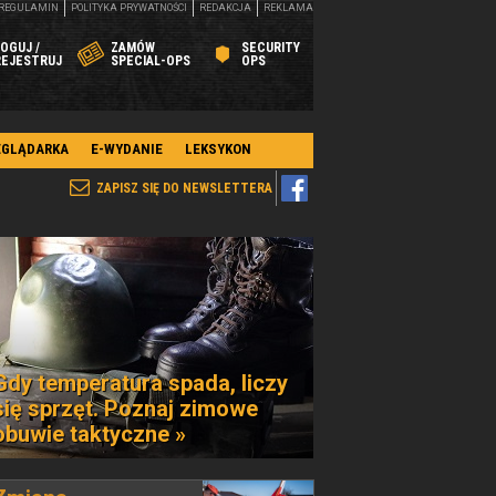
REGULAMIN
POLITYKA PRYWATNOŚCI
REDAKCJA
REKLAMA
OGUJ /
ZAMÓW
SECURITY
REJESTRUJ
SPECIAL-OPS
OPS
EGLĄDARKA
E-WYDANIE
LEKSYKON
ZAPISZ SIĘ DO NEWSLETTERA
Gdy temperatura spada, liczy
się sprzęt. Poznaj zimowe
obuwie taktyczne »