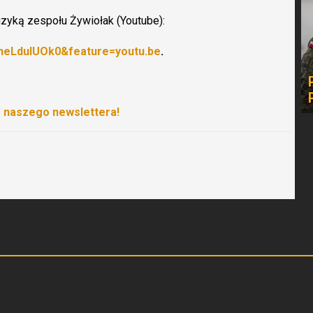
uzyką zespołu Żywiołak (Youtube):
heLduIUOk0&feature=youtu.be
.
o naszego newslettera!