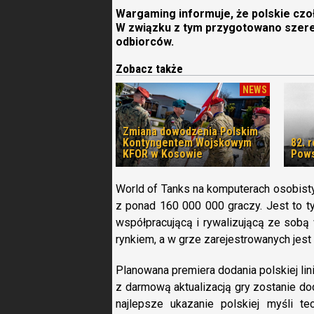
Wargaming informuje, że polskie czoł
W związku z tym przygotowano szere
odbiorców.
Zobacz także
NEWS
Zmiana dowodzenia Polskim
Kontyngentem Wojskowym
82. 
KFOR w Kosowie
Pows
World of Tanks na komputerach osobistyc
z ponad 160 000 000 graczy. Jest to tyt
współpracującą i rywalizującą ze sobą
rynkiem, a w grze zarejestrowanych jest
Planowana premiera dodania polskiej lin
z darmową aktualizacją gry zostanie do
najlepsze ukazanie polskiej myśli t