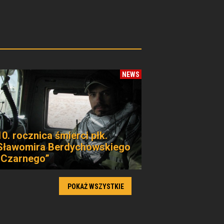
NEWS
10. rocznica śmierci płk.
Sławomira Berdychowskiego
„Czarnego”
POKAŻ WSZYSTKIE