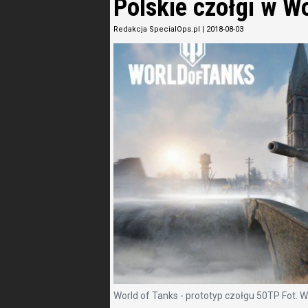
Polskie czołgi w W
Redakcja SpecialOps.pl
|
2018-08-03
World of Tanks - prototyp czołgu 50TP Fot.