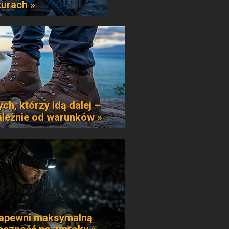
urach »
ych, którzy idą dalej –
ależnie od warunków »
apewni maksymalną