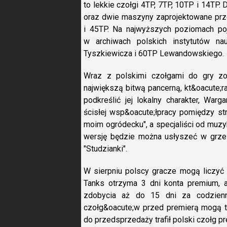
to lekkie czołgi 4TP, 7TP, 10TP i 14TP. 
oraz dwie maszyny zaprojektowane prz
i 45TP. Na najwyższych poziomach poja
w archiwach polskich instytutów n
Tyszkiewicza i 60TP Lewandowskiego.
Wraz z polskimi czołgami do gry zos
największą bitwą pancerną, kt&oacute;r
podkreślić jej lokalny charakter, Wa
ścisłej wsp&oacute;łpracy pomiędzy st
moim ogródecku", a specjaliści od muzyk
wersję będzie można usłyszeć w grze
"Studzianki".
W sierpniu polscy gracze mogą liczyć t
Tanks otrzyma 3 dni konta premium, a
zdobycia aż do 15 dni za codzienn
czołg&oacute;w przed premierą mogą to
do przedsprzedaży trafił polski czołg p