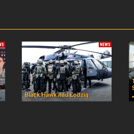
WS
NEWS
a
Black Hawk nad Łodzią