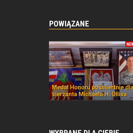
POWIĄZANE
NE
Medal Honoru pośmiertnie dl
sierżanta Michaela H. Ollisa