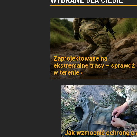
WYBRANE DLA CIEBIE
Zaprojektowane na
ekstremalne trasy – sprawdź
w terenie »
Jak wzmocnić ochronę ci