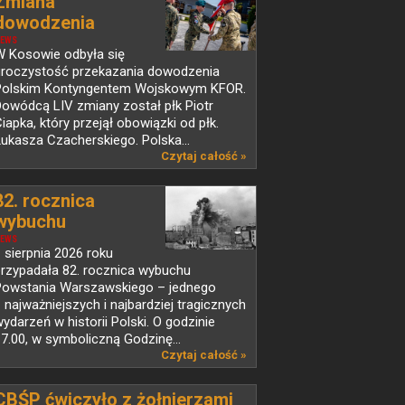
Zmiana
dowodzenia
Polskim...
EWS
W Kosowie odbyła się
uroczystość przekazania dowodzenia
Polskim Kontyngentem Wojskowym KFOR.
owódcą LIV zmiany został płk Piotr
iapka, który przejął obowiązki od płk.
ukasza Czacherskiego. Polska...
Czytaj całość »
82. rocznica
wybuchu
Powstania...
EWS
 sierpnia 2026 roku
przypadała 82. rocznica wybuchu
Powstania Warszawskiego – jednego
 najważniejszych i najbardziej tragicznych
ydarzeń w historii Polski. O godzinie
7.00, w symboliczną Godzinę...
Czytaj całość »
CBŚP ćwiczyło z żołnierzami