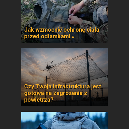
Jak wzmocnić ochronę ciała
przed odłamkami »
Czy Twoja infrastruktura jest
gotowa na zagrożenia z
powietrza?