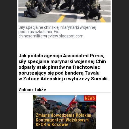
Siły specjalne chińskiej marynarki wojennej
podczas szkolenia. Fot.
chinesemilitaryreview.blogspot.com
Jak podała agencja Associated Press,
siły specjalne marynarki wojennej Chin
odparły atak piratów na frachtowiec
poruszający się pod banderą Tuvalu
w Zatoce Adeńskiej u wybrzeży Somalii.
Zobacz także
NEWS
Zmiana dowodzenia Polskim
Kontyngentem Wojskowym
KFOR w Kosowie