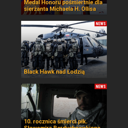
Medal Honoru pośmiertnie dla
sierżanta Michaela H. Ollisa
NEWS
Black Hawk nad Łodzią
NEWS
10. rocznica śmierci płk.