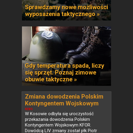
Sprawdzamy nowe możliwości
wyposażenia taktycznego »
Gdy temperatura spada, liczy
się sprzęt. Poznaj zimowe
obuwie taktyczne »
Zmiana dowodzenia Polskim
Kontyngentem Wojskowym
KFOR w Kosowie
NEWS
W Kosowie odbyła się uroczystość
przekazania dowodzenia Polskim
Kontyngentem Wojskowym KFOR.
Dowódcą LIV zmiany został płk Piotr