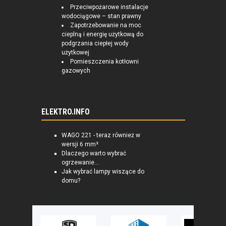
Przeciwpożarowe instalacje
wodociągowe – stan prawny
Zapotrzebowanie na moc
cieplną i energię użytkową do
podgrzania ciepłej wody
użytkowej
Pomieszczenia kotłowni
gazowych
ELEKTRO.INFO
WAGO 221 - teraz również w
wersji 6 mm²
Dlaczego warto wybrać
ogrzewanie...
Jak wybrać lampy wiszące do
domu?