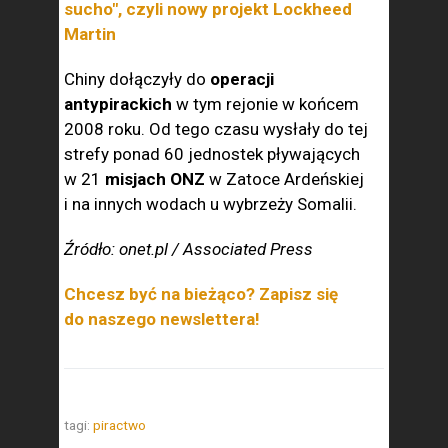
sucho", czyli nowy projekt Lockheed
Martin
Chiny dołączyły do
operacji
antypirackich
w tym rejonie w końcem
2008 roku. Od tego czasu wysłały do tej
strefy ponad 60 jednostek pływających
w 21
misjach ONZ
w Zatoce Ardeńskiej
i na innych wodach u wybrzeży Somalii.
Źródło: onet.pl / Associated Press
Chcesz być na bieżąco? Zapisz się
do naszego newslettera!
tagi:
piractwo