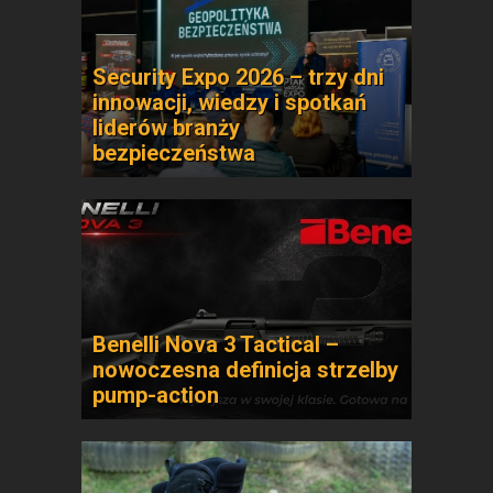
Security Expo 2026 – trzy dni
innowacji, wiedzy i spotkań
liderów branży
bezpieczeństwa
Benelli Nova 3 Tactical –
nowoczesna definicja strzelby
pump-action