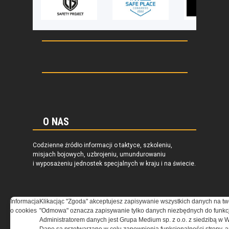
O NAS
Codzienne źródło informacji o taktyce, szkoleniu,
misjach bojowych, uzbrojeniu, umundurowaniu
i wyposażeniu jednostek specjalnych w kraju i na świecie.
Informacja
Klikacjąc "Zgoda" akceptujesz zapisywanie wszystkich danych na tw
o cookies
"Odmowa" oznacza zapisywanie tylko danych niezbędnych do funkcj
REGULAMIN
Administratorem danych jest Grupa Medium sp. z o.o. z siedzibą w 