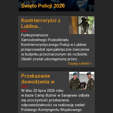
Święto Policji 2026
Kontrterroryści z
Lublina...
NEWS
Funkcjonariusze
Samodzielnego Pododdziału
Kontrterrorystycznego Policji w Lublinie
przeprowadzili specjalistyczne ćwiczenia
w budynku przeznaczonym do rozbiórki.
Obiekt został udostępniony przez...
Czytaj całość »
Przekazanie
dowodzenia w
PKW...
NEWS
W dniu 20 lipca 2026 roku
w bazie Camp Butmir w Sarajewie odbyła
się uroczystość przekazania
odpowiedzialności za realizację zadań
Polskiego Kontyngentu Wojskowego