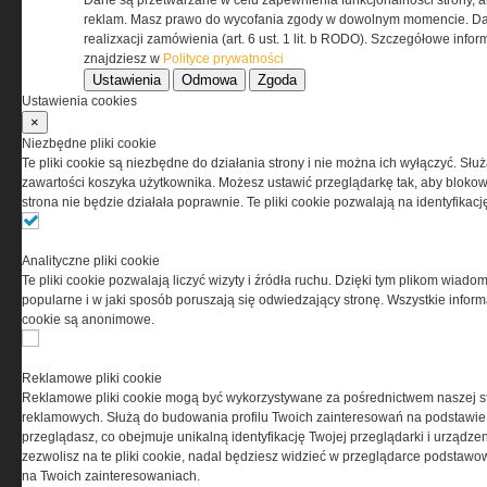
Dane są przetwarzane w celu zapewnienia funkcjonalności strony, a
Regulamin określa zasady korzystania z portalu
reklam. Masz prawo do wycofania zgody w dowolnym momencie. Da
www.special-ops.pl
realizxacji zamówienia (art. 6 ust. 1 lit. b RODO). Szczegółowe inf
znajdziesz w
Polityce prywatności
Ustawienia
Odmowa
Zgoda
Korzystanie z portalu jest równoznaczne
Ustawienia cookies
z zaakceptowaniem warunków ustanowionych
×
przez Grupa MEDIUM Spółka z ograniczoną
Niezbędne pliki cookie
odpowiedzialnością Spółka komandytowa, nr KRS:
Te pliki cookie są niezbędne do działania strony i nie można ich wyłączyć. Słu
0000537655, NIP 1132860378, REGON 146393437
zawartości koszyka użytkownika. Możesz ustawić przeglądarkę tak, aby blokował
(zwana dalej Grupa MEDIUM) w postaci Regulaminu.
strona nie będzie działała poprawnie. Te pliki cookie pozwalają na identyfika
Przeczytaj regulamin
Analityczne pliki cookie
Te pliki cookie pozwalają liczyć wizyty i źródła ruchu. Dzięki tym plikom wiadom
popularne i w jaki sposób poruszają się odwiedzający stronę. Wszystkie inform
cookie są anonimowe.
PRYWATNOŚĆ
Reklamowe pliki cookie
Reklamowe pliki cookie mogą być wykorzystywane za pośrednictwem naszej s
Ta witryna wykorzystuje pliki cookies do przechowywania
reklamowych. Służą do budowania profilu Twoich zainteresowań na podstawie i
informacji na Twoim komputerze. Pliki cookies stosujemy
przeglądasz, co obejmuje unikalną identyfikację Twojej przeglądarki i urządze
w celu świadczenia usług na najwyższym poziomie,
zezwolisz na te pliki cookie, nadal będziesz widzieć w przeglądarce podstawow
w tym w sposób dostosowany do indywidualnych potrzeb.
na Twoich zainteresowaniach.