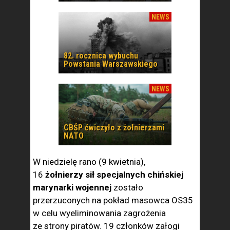
NEWS
82. rocznica wybuchu
Powstania Warszawskiego
NEWS
CBŚP ćwiczyło z żołnierzami
NATO
W niedzielę rano (9 kwietnia),
16
żołnierzy sił specjalnych chińskiej
marynarki wojennej
zostało
przerzuconych na pokład masowca OS35
w celu wyeliminowania zagrożenia
ze strony piratów. 19 członków załogi