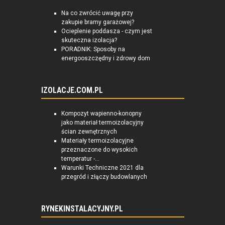
Na co zwrócić uwagę przy
zakupie bramy garażowej?
Ocieplenie poddasza - czym jest
skuteczna izolacja?
PORADNIK: Sposoby na
energooszczędny i zdrowy dom
IZOLACJE.COM.PL
Kompozyt wapienno-konopny
jako materiał termoizolacyjny
ścian zewnętrznych
Materiały termoizolacyjne
przeznaczone do wysokich
temperatur -...
Warunki Techniczne 2021 dla
przegród i złączy budowlanych
RYNEKINSTALACYJNY.PL