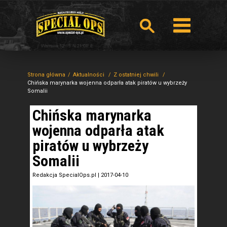
Strona główna
Aktualności
Z ostatniej chwili
Chińska marynarka wojenna odparła atak piratów u wybrzeży
Somalii
Chińska marynarka
wojenna odparła atak
piratów u wybrzeży
Somalii
Redakcja SpecialOps.pl
|
2017-04-10