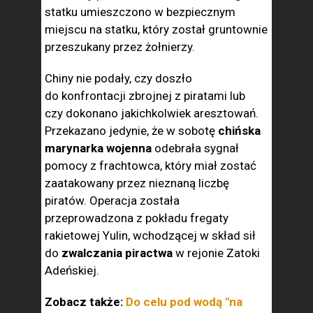
statku umieszczono w bezpiecznym
miejscu na statku, który został gruntownie
przeszukany przez żołnierzy.
Chiny nie podały, czy doszło
do konfrontacji zbrojnej z piratami lub
czy dokonano jakichkolwiek aresztowań.
Przekazano jedynie, że w sobotę
chińska
marynarka wojenna
odebrała sygnał
pomocy z frachtowca, który miał zostać
zaatakowany przez nieznaną liczbę
piratów. Operacja została
przeprowadzona z pokładu fregaty
rakietowej Yulin, wchodzącej w skład sił
do
zwalczania piractwa
w rejonie Zatoki
Adeńskiej.
Zobacz także:
Do celu pod wodą "na