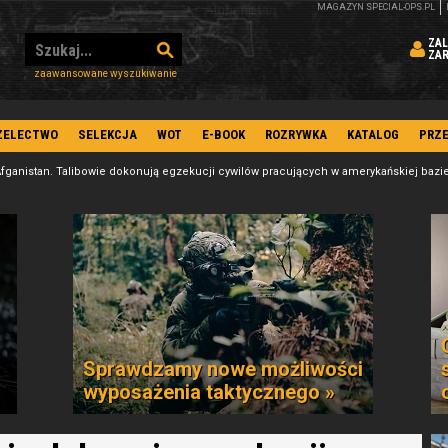
MAGAZYN SPECIAL-OPS.PL
ZAL
ZA
zaawansowane wyszukiwanie
ZELECTWO
SELEKCJA
WOT
E-BOOK
ROZRYWKA
KATALOG
PRZ
fganistan. Talibowie dokonują egzekucji cywilów pracujących w amerykańskiej bazi
Sprawdzamy nowe możliwości
wyposażenia taktycznego »