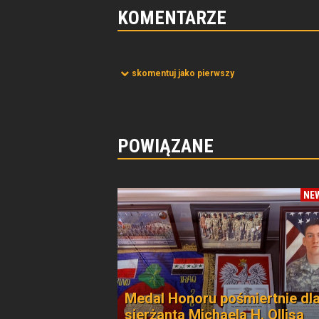
KOMENTARZE
skomentuj jako pierwszy
POWIĄZANE
NE
Medal Honoru pośmiertnie dl
sierżanta Michaela H. Ollisa