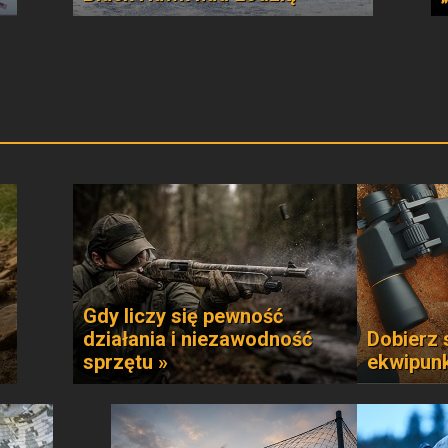
Gdy liczy się pewność
działania i niezawodność
Dobierz 
sprzętu »
ekwipun