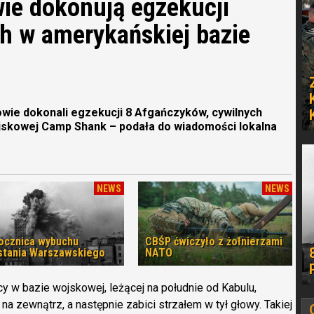
wie dokonują egzekucji
h w amerykańskiej bazie
owie dokonali egzekucji 8 Afgańczyków, cywilnych
skowej Camp Shank – podała do wiadomości lokalna
NEWS
NEWS
rocznica wybuchu
CBŚP ćwiczyło z żołnierzami
tania Warszawskiego
NATO
 w bazie wojskowej, leżącej na południe od Kabulu,
na zewnątrz, a następnie zabici strzałem w tył głowy. Takiej