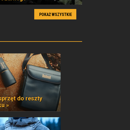
POKAŻ WSZYSTKIE
sprzęt do reszty
ku »