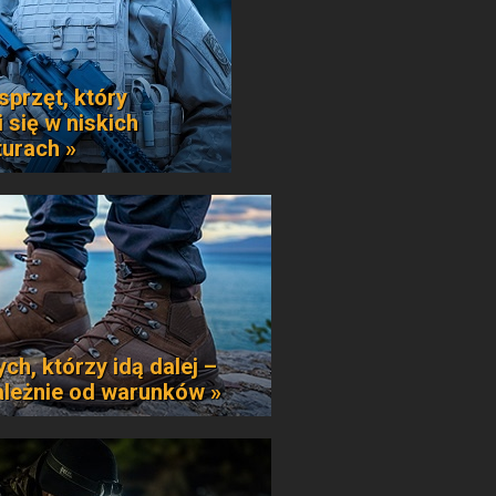
sprzęt, który
 się w niskich
urach »
ych, którzy idą dalej –
ależnie od warunków »