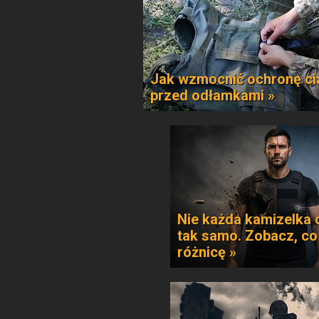
Jak wzmocnić ochronę ci
przed odłamkami »
Nie każda kamizelka 
tak samo. Zobacz, co
różnicę »