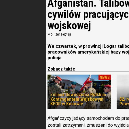
Afganistan. Talibo
cywilów pracującyc
wojskowej
MD
|
2013-07-18
We czwartek, w prowincji Logar talib
pracowników amerykańskiej bazy woj
policja.
Zobacz także
NEWS
Zmiana dowodzenia Polskim
Kontyngentem Wojskowym
82. 
KFOR w Kosowie
Pows
Afgańczycy jadący samochodem do pracy
zostali zatrzymani, zmuszeni do wyjścia 