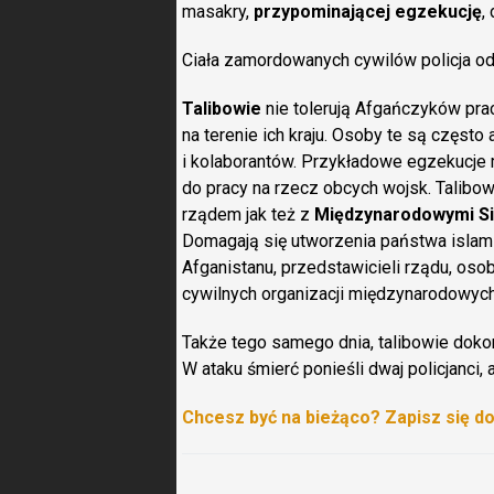
masakry,
przypominającej egzekucję
,
Ciała zamordowanych cywilów policja odn
Talibowie
nie tolerują Afgańczyków pra
na terenie ich kraju. Osoby te są często 
i kolaborantów. Przykładowe egzekucje 
do pracy na rzecz obcych wojsk. Talibo
rządem jak też z
Międzynarodowymi Si
Domagają się utworzenia państwa islams
Afganistanu, przedstawicieli rządu, osob
cywilnych organizacji międzynarodowych 
Także tego samego dnia, talibowie dokon
W ataku śmierć ponieśli dwaj policjanci, a
Chcesz być na bieżąco? Zapisz się d