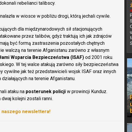
 dokonali rebelianci talibscy.
N
P
alazła w wiosce w pobliżu drogi, którą jechali cywile.
C
cujących dla międzynarodowych sił stacjonujących
atakowane przez talibów, gdyż traktują ich jak zdrajców
mają być formą zastraszenia pozostałych chętnych
S
wie walczą na terenie Afganistanu zarówno z własnym
łami Wsparcia Bezpieczeństwa (ISAF)
od 2001 roku.
kiego. W tej walce atakują zarówno siły bezpieczeństwa
y cywilne jak też przedstawicieli wojsk ISAF oraz innych
działających na terenie Afganistanu.
ali ataku na
posterunek policji
w prowincji Kunduz.
 dwaj kolejni zostali ranni.
o naszego newslettera!