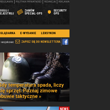
REGULAMIN
POLITYKA PRYWATNOŚCI
REDAKCJA
REKLAMA
OGUJ /
ZAMÓW
SECURITY
REJESTRUJ
SPECIAL-OPS
OPS
EGLĄDARKA
E-WYDANIE
LEKSYKON
ZAPISZ SIĘ DO NEWSLETTERA
e wojskowej
Gdy temperatura spada, liczy
się sprzęt. Poznaj zimowe
obuwie taktyczne »
NEWS