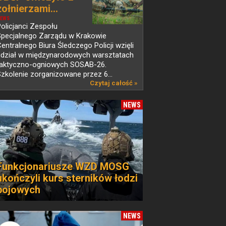
żołnierzami...
EWS
olicjanci Zespołu
Specjalnego Zarządu w Krakowie
entralnego Biura Śledczego Policji wzięli
udział w międzynarodowych warsztatach
taktyczno-ogniowych SOSAB-26.
zkolenie zorganizowane przez 6...
Czytaj całość »
NEWS
Funkcjonariusze WZD MOSG
ukończyli kurs sterników łodzi
bojowych
NEWS