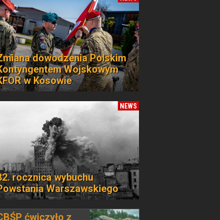
Zmiana dowodzenia Polskim
Kontyngentem Wojskowym
KFOR w Kosowie
NEWS
82. rocznica wybuchu
Powstania Warszawskiego
CBŚP ćwiczyło z