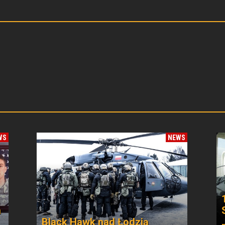
WS
NEWS
a
Black Hawk nad Łodzią