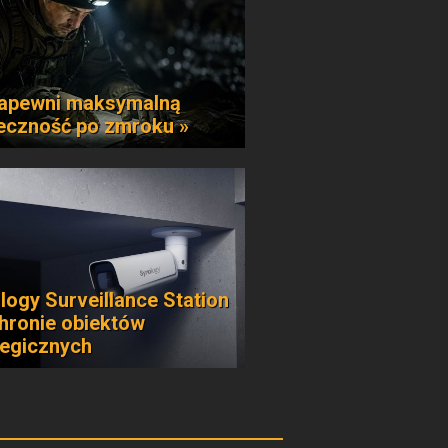
apewni maksymalną
eczność po zmroku »
logy Surveillance Station
hronie obiektów
tegicznych