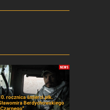
NEWS
10. rocznica śmierci płk.
Sławomira Berdychowskiego
„Czarnego”