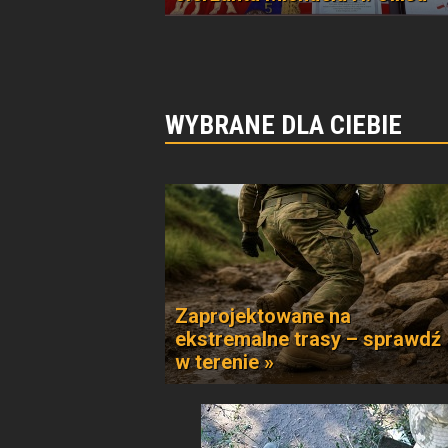
WYBRANE DLA CIEBIE
Zaprojektowane na
ekstremalne trasy – sprawdź
w terenie »