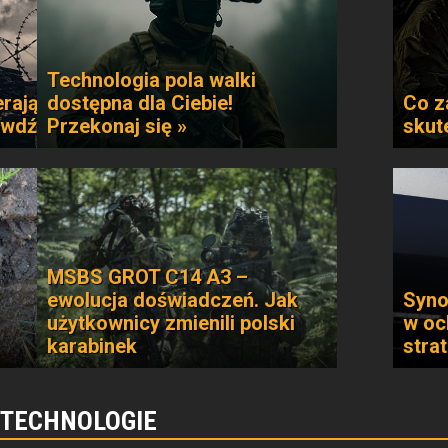
Technologia pola walki
rają
dostępna dla Ciebie!
Co z
awdź »
Przekonaj się »
skut
MSBS GROT C14 A3 –
ewolucja doświadczeń. Jak
Syno
użytkownicy zmienili polski
w oc
karabinek
stra
 TECHNOLOGIE