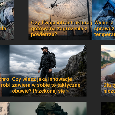
Czy Twoja infrastruktura jest
Wybierz 
ała
gotowa na zagrożenia z
sprawdzi
powietrza?
temperat
chroni
Czy wiesz jaką innowacje
 robi
zawiera w sobie to taktyczne
Dla t
obuwie? Przekonaj się »
niez