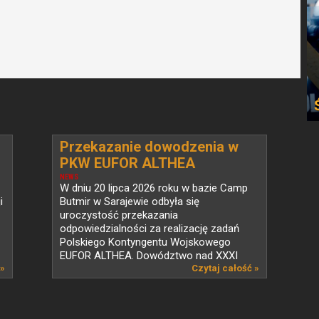
Przekazanie dowodzenia w
PKW EUFOR ALTHEA
NEWS
W dniu 20 lipca 2026 roku w bazie Camp
i
Butmir w Sarajewie odbyła się
uroczystość przekazania
odpowiedzialności za realizację zadań
Polskiego Kontyngentu Wojskowego
EUFOR ALTHEA. Dowództwo nad XXXI
 »
zmianą...
Czytaj całość »