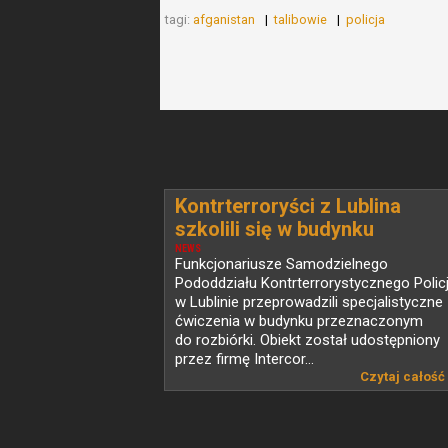
tagi:
afganistan
talibowie
policja
Kontrterroryści z Lublina
szkolili się w budynku
przeznaczonym do rozbiórki
NEWS
Funkcjonariusze Samodzielnego
Pododdziału Kontrterrorystycznego Policj
w Lublinie przeprowadzili specjalistyczne
ćwiczenia w budynku przeznaczonym
do rozbiórki. Obiekt został udostępniony
przez firmę Intercor...
Czytaj całość