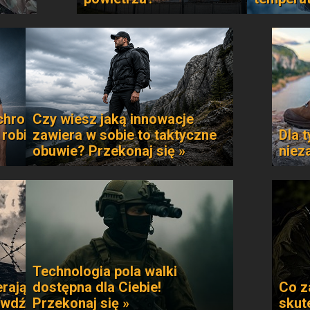
chroni
Czy wiesz jaką innowacje
 robi
zawiera w sobie to taktyczne
Dla t
obuwie? Przekonaj się »
niez
Technologia pola walki
rają
dostępna dla Ciebie!
Co z
awdź »
Przekonaj się »
skut