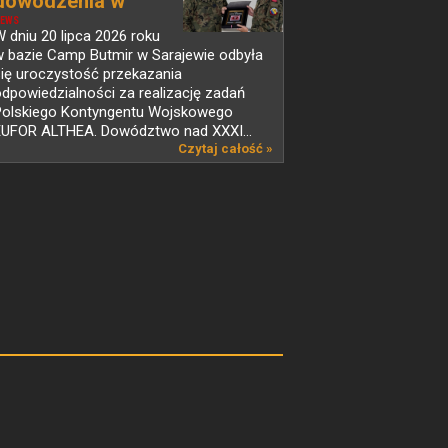
dowodzenia w
PKW...
EWS
 dniu 20 lipca 2026 roku
w bazie Camp Butmir w Sarajewie odbyła
ię uroczystość przekazania
dpowiedzialności za realizację zadań
Polskiego Kontyngentu Wojskowego
EUFOR ALTHEA. Dowództwo nad XXXI...
Czytaj całość »