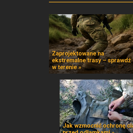
Zaprojektowane na
ekstremalne trasy – sprawdź
w terenie »
Jak wzmocnić ochronę ci
przed odłamkami »