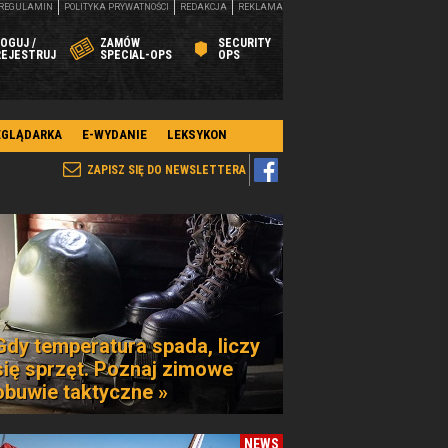
REGULAMIN
POLITYKA PRYWATNOŚCI
REDAKCJA
REKLAMA
OGUJ /
ZAMÓW
SECURITY
REJESTRUJ
SPECIAL-OPS
OPS
EGLĄDARKA
E-WYDANIE
LEKSYKON
ZAPISZ SIĘ DO NEWSLETTERA
Gdy temperatura spada, liczy
się sprzęt. Poznaj zimowe
obuwie taktyczne »
NEWS