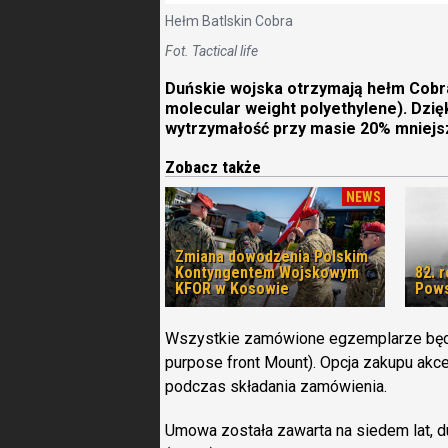
Hełm Batlskin Cobra
Fot. Tactical life
Duńskie wojska otrzymają hełm Cobra
molecular weight polyethylene). Dzi
wytrzymałość przy masie 20% mniejs
Zobacz także
NEWS
Zmiana dowodzenia Polskim
Kontyngentem Wojskowym
82. 
KFOR w Kosowie
Pows
Wszystkie zamówione egzemplarze będą
purpose front Mount). Opcja zakupu akce
podczas składania zamówienia.
Umowa została zawarta na siedem lat, 