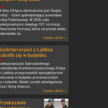
EWS
 dniu 24 lipca obchodzone jest Święto
olicji – dzień upamiętniający powołanie
olicji Państwowej. W 2026 roku
unkcjonariusze świętują 107. rocznicę
tworzenia formacji, która od ponad wieku
dpowiada za...
Czytaj całość »
Kontrterroryści z Lublina
szkolili się w budynku
przeznaczonym do rozbiórki
EWS
Funkcjonariusze Samodzielnego
ododdziału Kontrterrorystycznego Policji
 Lublinie przeprowadzili specjalistyczne
ćwiczenia w budynku przeznaczonym
o rozbiórki. Obiekt został udostępniony
rzez firmę Intercor...
Czytaj całość »
Przekazanie