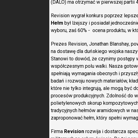
(DALO) ma otrzymać w pierwszej partii 
Revision wygrał konkurs poprzez lepsze
Hełm
był lżejszy i posiadał jednocześn
wyboru, zaś 60% - ocena produktu, w któ
Prezes Revision, Jonathan Blanshay, po
na dostawę dla duńskiego wojska naszyc
Stanowi to dowód, że czynimy postępy w
współczesnym polu walki. Nasza gotowo
spełniają wymagania obecnych i przyszł
badań i rozwoju nowych materiałów, kła
które nie tylko integrują, ale mogą być
procesów produkcyjnych. Zdolność do w
polietylenowych skorup kompozytowych w
tradycyjnych hełmów aramidowych w na
zaproponować hełm, który spełni wymaga
Firma
Revision
rozwija i dostarcza spe