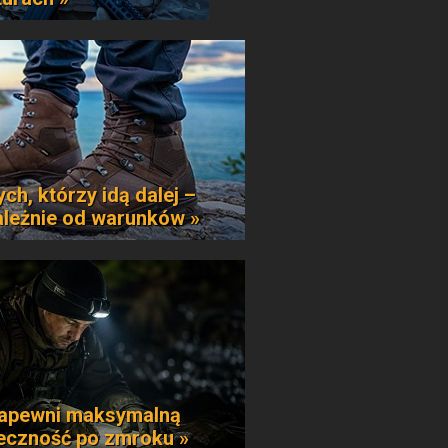
ych, którzy idą dalej –
ależnie od warunków »
apewni maksymalną
eczność po zmroku »