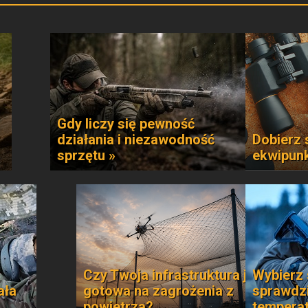
Gdy liczy się pewność
działania i niezawodność
Dobierz 
sprzętu »
ekwipun
Czy Twoja infrastruktura jest
Wybierz 
ała
gotowa na zagrożenia z
sprawdzi
powietrza?
temperat