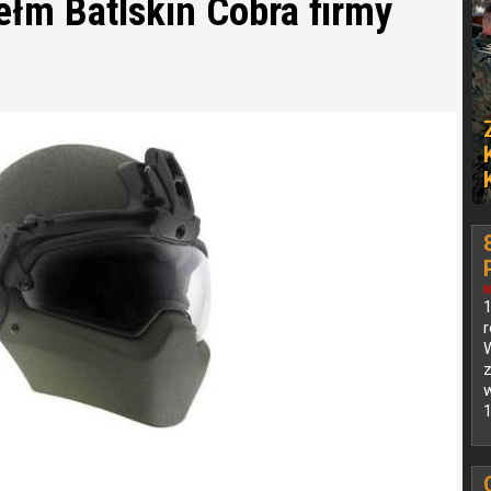
łm Batlskin Cobra firmy
N
1
z
w
1