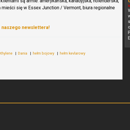
y klientami są armie: amerykańska, kanadyjska, holenderska,
N
 mieści się w Essex Junction / Vermont, biura regionalne
W
s
o
o naszego newslettera!
ethylene
Dania
hełm bojowy
hełm kevlarowy