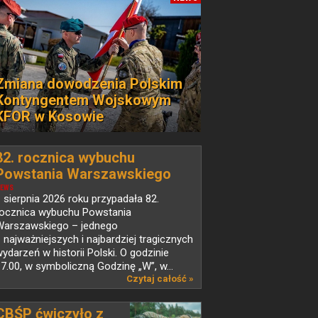
Zmiana dowodzenia Polskim
Kontyngentem Wojskowym
KFOR w Kosowie
82. rocznica wybuchu
Powstania Warszawskiego
EWS
 sierpnia 2026 roku przypadała 82.
rocznica wybuchu Powstania
Warszawskiego – jednego
 najważniejszych i najbardziej tragicznych
ydarzeń w historii Polski. O godzinie
7.00, w symboliczną Godzinę „W”, w...
Czytaj całość »
CBŚP ćwiczyło z