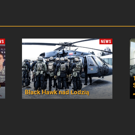
WS
NEWS
a
Black Hawk nad Łodzią