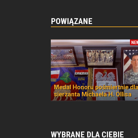
POWIĄZANE
NE
Medal Honoru pośmiertnie dl
sierżanta Michaela H. Ollisa
WYBRANE DLA CIEBIE