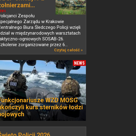
żołnierzami...
EWS
olicjanci Zespołu
Specjalnego Zarządu w Krakowie
entralnego Biura Śledczego Policji wzięli
udział w międzynarodowych warsztatach
taktyczno-ogniowych SOSAB-26.
zkolenie zorganizowane przez 6...
Czytaj całość »
NEWS
Funkcjonariusze WZD MOSG
ukończyli kurs sterników łodzi
bojowych
Święto Policji 2026