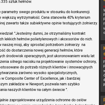
4.335 sztuk hełmów.
N
W
 parametry swego produktu w stosunku do konkurencji.
P
ie większą wytrzymałość. Cena stanowiła 40% kryterium
P
rej zawarto także subiektywne opinie testujących żołnierzy.
f
u
o
wiedział: "Jesteśmy dumni, że otrzymaliśmy kontrakt
h lekkich hełmów polietylenowych i akcesoriów do nich.
 naszej misji, aby sprostać potrzebom żołnierzy na
ść do dostarczenia nowej generacji hełmów, które
ych środowisk operacyjnych, jest ukoronowaniem wielu lat
N
dzenia silnego nacisku na projektowanie systemów ochrony,
P
 dostosowane do potrzeb różnych klientów i innowacyjnych
w
ytwarzania zarówno wysoko specjalistycznych,
 Composite Center of Excellence, jak i bardziej
d
szym zakładzie w Newport, pozwala nam szybko
p
nia naszych klientów na całym świecie ".
cjalnie zaprojektowane urządzenia ochronne do celów