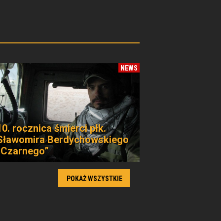
NEWS
10. rocznica śmierci płk.
Sławomira Berdychowskiego
„Czarnego”
POKAŻ WSZYSTKIE