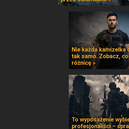
Nie każda kamizelka 
tak samo. Zobacz, co
różnicę »
To wyposażenie wybie
profesjonaliści – spr