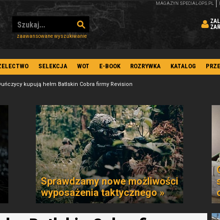
MAGAZYN SPECIAL-OPS.PL
ZAL
ZA
zaawansowane wyszukiwanie
ZELECTWO
SELEKCJA
WOT
E-BOOK
ROZRYWKA
KATALOG
PRZ
uńczycy kupują hełm Batlskin Cobra firmy Revision
Sprawdzamy nowe możliwości
wyposażenia taktycznego »