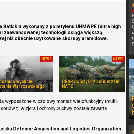
N
P
 Batlskin wykonany z polietylenu UHMWPE (ultra high
C
ęki zaawansowanej technologii osiąga większą
zej niż obecnie użytkowane skorupy aramidowe.
S
NEWS
NEWS
rocznica wybuchu
CBŚP ćwiczyło z żołnierzami
tania Warszawskiego
NATO
 wyposażone w czołowy montaż wielofunkcyjny (multi-
soriów tj. wizjera i ochrony żuchwy została zawarta
duńska
Defence Acquisition and Logistics Organization