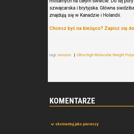
militarnych na całym świecie. Do tej por
szwajcarska i brytyjska. Główna siedziba
znajdują się w Kanadzie i Holandii.
Chcesz być na bieżąco? Zapisz się d
tagi:
revision
Ultra High Molecular Weight Poly
KOMENTARZE
skomentuj jako pierwszy