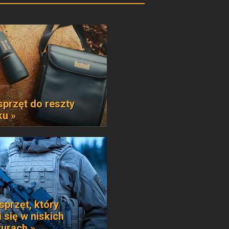
sprzęt do reszty
ku »
sprzęt, który
 się w niskich
urach »