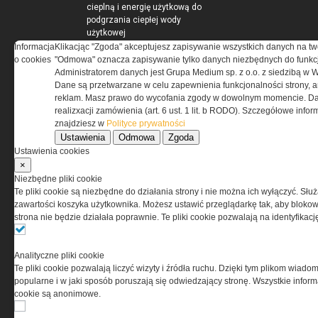
cieplną i energię użytkową do
podgrzania ciepłej wody
użytkowej
Pomieszczenia kotłowni
Informacja
Klikacjąc "Zgoda" akceptujesz zapisywanie wszystkich danych na tw
gazowych
o cookies
"Odmowa" oznacza zapisywanie tylko danych niezbędnych do funkcj
Administratorem danych jest Grupa Medium sp. z o.o. z siedzibą w 
Dane są przetwarzane w celu zapewnienia funkcjonalności strony, a
reklam. Masz prawo do wycofania zgody w dowolnym momencie. Da
realizxacji zamówienia (art. 6 ust. 1 lit. b RODO). Szczegółowe inf
ELEKTRO.INFO
znajdziesz w
Polityce prywatności
Ustawienia
Odmowa
Zgoda
WAGO 221 - teraz również w
Ustawienia cookies
wersji 6 mm²
×
Dlaczego warto wybrać
Niezbędne pliki cookie
ogrzewanie...
Te pliki cookie są niezbędne do działania strony i nie można ich wyłączyć. Słu
Jak wybrać lampy wiszące do
zawartości koszyka użytkownika. Możesz ustawić przeglądarkę tak, aby blokował
domu?
strona nie będzie działała poprawnie. Te pliki cookie pozwalają na identyfika
Analityczne pliki cookie
Te pliki cookie pozwalają liczyć wizyty i źródła ruchu. Dzięki tym plikom wiadom
popularne i w jaki sposób poruszają się odwiedzający stronę. Wszystkie inform
cookie są anonimowe.