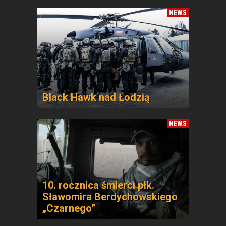
NEWS
Black Hawk nad Łodzią
NEWS
10. rocznica śmierci płk.
Sławomira Berdychowskiego
„Czarnego”