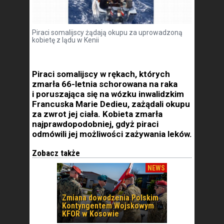
Piraci somalijscy żądają okupu za uprowadzoną
kobietę z lądu w Kenii
Piraci somalijscy w rękach, których
zmarła 66-letnia schorowana na raka
i poruszająca się na wózku inwalidzkim
Francuska Marie Dedieu, zażądali okupu
za zwrot jej ciała. Kobieta zmarła
najprawdopodobniej, gdyż piraci
odmówili jej możliwości zażywania leków.
Zobacz także
NEWS
Zmiana dowodzenia Polskim
Kontyngentem Wojskowym
KFOR w Kosowie