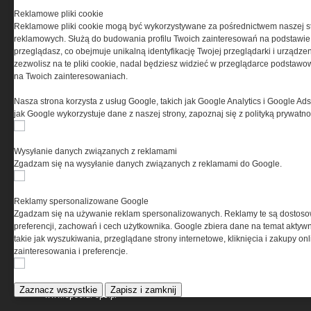
Reklamowe pliki cookie
Reklamowe pliki cookie mogą być wykorzystywane za pośrednictwem naszej s
reklamowych. Służą do budowania profilu Twoich zainteresowań na podstawie i
przeglądasz, co obejmuje unikalną identyfikację Twojej przeglądarki i urządze
zezwolisz na te pliki cookie, nadal będziesz widzieć w przeglądarce podstawow
na Twoich zainteresowaniach.
Nasza strona korzysta z usług Google, takich jak Google Analytics i Google Ads
jak Google wykorzystuje dane z naszej strony, zapoznaj się z polityką prywatn
O NAS
Wysyłanie danych związanych z reklamami
Codzienne źródło informacji o taktyce, szkoleniu,
Zgadzam się na wysyłanie danych związanych z reklamami do Google.
misjach bojowych, uzbrojeniu, umundurowaniu
i wyposażeniu jednostek specjalnych w kraju i na świecie.
Reklamy spersonalizowane Google
Zgadzam się na używanie reklam spersonalizowanych. Reklamy te są dostos
preferencji, zachowań i cech użytkownika. Google zbiera dane na temat aktywn
takie jak wyszukiwania, przeglądane strony internetowe, kliknięcia i zakupy onl
REGULAMIN
zainteresowania i preferencje.
Regulamin określa zasady korzystania z portalu
Zaznacz wszystkie
Zapisz i zamknij
www.special-ops.pl