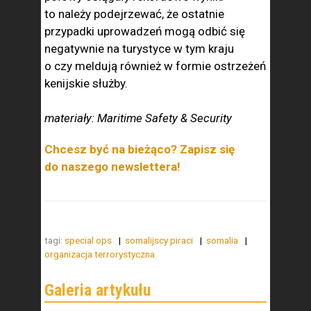
to należy podejrzewać, że ostatnie
przypadki uprowadzeń mogą odbić się
negatywnie na turystyce w tym kraju
o czy meldują również w formie ostrzeżeń
kenijskie służby.
materiały: Maritime Safety & Security
Chcesz być na bieżąco? Zapisz się
do naszego newslettera!
tagi:
special ops
somalijscy piraci
somalia
organizacja terrorystyczna