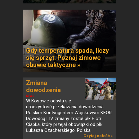
Gdy temperatura spada, liczy
się sprzęt. Poznaj zimowe
obuwie taktyczne »
Zmiana
dowodzenia
Polskim...
NEWS
W Kosowie odbyła się
uroczystość przekazania dowodzenia
Polskim Kontyngentem Wojskowym KFOR.
Dowódcą LIV zmiany został płk Piotr
Ciapka, który przejął obowiązki od płk.
Łukasza Czacherskiego. Polska...
Czytaj całość »