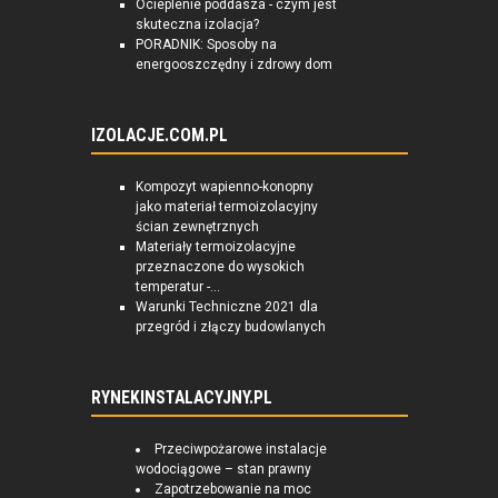
Ocieplenie poddasza - czym jest
skuteczna izolacja?
PORADNIK: Sposoby na
energooszczędny i zdrowy dom
IZOLACJE.COM.PL
Kompozyt wapienno-konopny
jako materiał termoizolacyjny
ścian zewnętrznych
Materiały termoizolacyjne
przeznaczone do wysokich
temperatur -...
Warunki Techniczne 2021 dla
przegród i złączy budowlanych
RYNEKINSTALACYJNY.PL
Przeciwpożarowe instalacje
wodociągowe – stan prawny
Zapotrzebowanie na moc