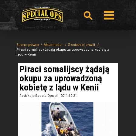
Strona główna
Aktualności
Z ostatniej chwili
Piraci somalijscy żądają okupu za uprowadzoną kobietę z
lądu w Kenii
Piraci somalijscy żądają
okupu za uprowadzoną
kobietę z lądu w Kenii
Redakcja SpecialOps.pl
|
2011-10-21