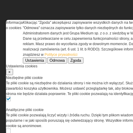
Informacja
Klikacjąc "Zgoda" akceptujesz zapisywanie wszystkich danych na tw
REGULAMIN
o cookies
"Odmowa" oznacza zapisywanie tylko danych niezbędnych do funkcj
Administratorem danych jest Grupa Medium sp. z o.o. z siedzibą w 
Dane są przetwarzane w celu zapewnienia funkcjonalności strony, a
Regulamin określa zasady korzystania z portalu
reklam. Masz prawo do wycofania zgody w dowolnym momencie. Da
www.special-ops.pl
realizxacji zamówienia (art. 6 ust. 1 lit. b RODO). Szczegółowe inf
znajdziesz w
Polityce prywatności
Ustawienia
Odmowa
Zgoda
Korzystanie z portalu jest równoznaczne
Ustawienia cookies
z zaakceptowaniem warunków ustanowionych
×
przez Grupa MEDIUM Spółka z ograniczoną
Niezbędne pliki cookie
odpowiedzialnością Spółka komandytowa, nr KRS:
Te pliki cookie są niezbędne do działania strony i nie można ich wyłączyć. Słu
0000537655, NIP 1132860378, REGON 146393437
zawartości koszyka użytkownika. Możesz ustawić przeglądarkę tak, aby blokował
(zwana dalej Grupa MEDIUM) w postaci Regulaminu.
strona nie będzie działała poprawnie. Te pliki cookie pozwalają na identyfika
Przeczytaj regulamin
Analityczne pliki cookie
Te pliki cookie pozwalają liczyć wizyty i źródła ruchu. Dzięki tym plikom wiadom
popularne i w jaki sposób poruszają się odwiedzający stronę. Wszystkie inform
cookie są anonimowe.