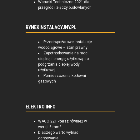
Warunki Techniczne 2021 dla
przegród i złączy budowlanych
RYNEKINSTALACYJNY.PL
Przeciwpożarowe instalacje
wodociągowe – stan prawny
Zapotrzebowanie na moc
cieplną i energię użytkową do
podgrzania ciepłej wody
użytkowej
Pomieszczenia kotłowni
gazowych
ELEKTRO.INFO
WAGO 221 - teraz również w
wersji 6 mm²
Dlaczego warto wybrać
ogrzewanie...