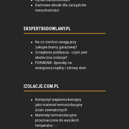
Rynek nieruchomości
Darmowe ebooki dla zarządców
nieruchomości
EKSPERTBUDOWLANY.PL
Na co zwrócić uwagę przy
zakupie bramy garażowej?
Ocieplenie poddasza - czym jest
skuteczna izolacja?
PORADNIK: Sposoby na
energooszczędny i zdrowy dom
IZOLACJE.COM.PL
Kompozyt wapienno-konopny
jako materiał termoizolacyjny
ścian zewnętrznych
Materiały termoizolacyjne
przeznaczone do wysokich
temperatur -...