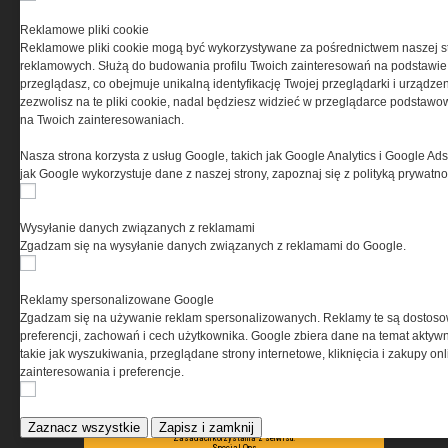
PRYWATNOŚĆ
Reklamowe pliki cookie
Reklamowe pliki cookie mogą być wykorzystywane za pośrednictwem naszej s
Ta witryna wykorzystuje pliki cookies do przechowywania
reklamowych. Służą do budowania profilu Twoich zainteresowań na podstawie i
informacji na Twoim komputerze. Pliki cookies stosujemy
przeglądasz, co obejmuje unikalną identyfikację Twojej przeglądarki i urządze
w celu świadczenia usług na najwyższym poziomie,
zezwolisz na te pliki cookie, nadal będziesz widzieć w przeglądarce podstawow
w tym w sposób dostosowany do indywidualnych potrzeb.
na Twoich zainteresowaniach.
Korzystanie z witryny bez zmiany ustawień dotyczących
cookies oznacza, że będą one zamieszczane w Twoim
Nasza strona korzysta z usług Google, takich jak Google Analytics i Google Ads
urządzeniu końcowym. W każdym momencie możesz
jak Google wykorzystuje dane z naszej strony, zapoznaj się z polityką prywatn
dokonać zmiany ustawień przeglądarki dotyczących
cookies. Nim Państwo zaczną korzystać z naszego
serwisu prosimy o zapoznanie się z naszą
polityką
Wysyłanie danych związanych z reklamami
prywatności
oraz
informacją o cookies
.
Zgadzam się na wysyłanie danych związanych z reklamami do Google.
Reklamy spersonalizowane Google
Zgadzam się na używanie reklam spersonalizowanych. Reklamy te są dostos
preferencji, zachowań i cech użytkownika. Google zbiera dane na temat aktywn
takie jak wyszukiwania, przeglądane strony internetowe, kliknięcia i zakupy onl
zainteresowania i preferencje.
Copyright © 2004-2019 Grupa MEDIUM Spółka z ograniczoną odpowiedzialnością
Spółka komandytowa, nr KRS: 0000537655. Wszelkie prawa, w tym Autora,
Wydawcy i Producenta bazy danych zastrzeżone. Jakiekolwiek dalsze
rozpowszechnianie artykułów zabronione. Korzystanie z serwisu i
Zaznacz wszystkie
Zapisz i zamknij
zamieszczonych w nim utworów i danych wyłącznie na zasadach określonych w
Zasadach korzystania z serwisu.