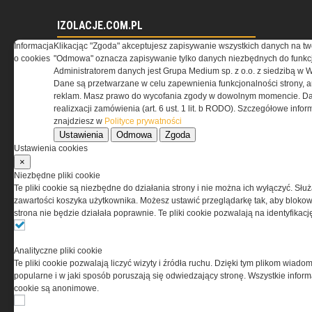
IZOLACJE.COM.PL
Informacja
Klikacjąc "Zgoda" akceptujesz zapisywanie wszystkich danych na tw
Kompozyt wapienno-konopny
o cookies
"Odmowa" oznacza zapisywanie tylko danych niezbędnych do funkcj
jako materiał termoizolacyjny
Administratorem danych jest Grupa Medium sp. z o.o. z siedzibą w 
ścian zewnętrznych
Dane są przetwarzane w celu zapewnienia funkcjonalności strony, a
Materiały termoizolacyjne
reklam. Masz prawo do wycofania zgody w dowolnym momencie. Da
przeznaczone do wysokich
realizxacji zamówienia (art. 6 ust. 1 lit. b RODO). Szczegółowe inf
temperatur -...
znajdziesz w
Polityce prywatności
Warunki Techniczne 2021 dla
Ustawienia
Odmowa
Zgoda
przegród i złączy budowlanych
Ustawienia cookies
×
Niezbędne pliki cookie
Te pliki cookie są niezbędne do działania strony i nie można ich wyłączyć. Słu
RYNEKINSTALACYJNY.PL
zawartości koszyka użytkownika. Możesz ustawić przeglądarkę tak, aby blokował
strona nie będzie działała poprawnie. Te pliki cookie pozwalają na identyfika
Przeciwpożarowe instalacje
wodociągowe – stan prawny
Zapotrzebowanie na moc
Analityczne pliki cookie
cieplną i energię użytkową do
Te pliki cookie pozwalają liczyć wizyty i źródła ruchu. Dzięki tym plikom wiadom
podgrzania ciepłej wody
popularne i w jaki sposób poruszają się odwiedzający stronę. Wszystkie inform
użytkowej
cookie są anonimowe.
Pomieszczenia kotłowni
gazowych