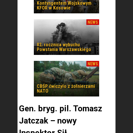
Kontyngentem Wojskowym
KFOR w Kosowie
NEWS
82. rocznica wybuchu
Powstania Warszawskiego
NEWS
CBŚP ćwiczyło z żołnierzami
NATO
Gen. bryg. pil. Tomasz
Jatczak – nowy
Inspektor Sił