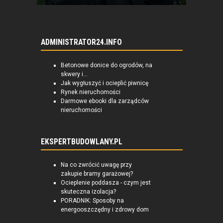
ADMINISTRATOR24.INFO
Betonowe donice do ogrodów, na
skwery i...
Jak wygłuszyć i ocieplić piwnicę
Rynek nieruchomości
Darmowe ebooki dla zarządców
nieruchomości
EKSPERTBUDOWLANY.PL
Na co zwrócić uwagę przy
zakupie bramy garażowej?
Ocieplenie poddasza - czym jest
skuteczna izolacja?
PORADNIK: Sposoby na
energooszczędny i zdrowy dom