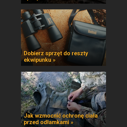
Dobierz sprzęt do reszty
ekwipunku »
Jak wzmocnić ochronę ciała
przed odłamkami »