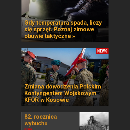
Gdy temperatura spada, liczy
się sprzęt. Poznaj zimowe
obuwie taktyczne »
NEWS
Zmiana dowodzenia Polskim
Kontyngentem Wojskowym
KFOR w Kosowie
82. rocznica
wybuchu
NEWS