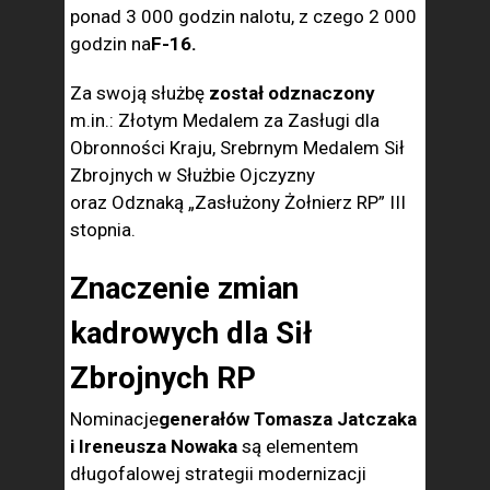
ponad 3 000 godzin nalotu, z czego 2 000
godzin na
F-16.
Za swoją służbę
został odznaczony
m.in.: Złotym Medalem za Zasługi dla
Obronności Kraju, Srebrnym Medalem Sił
Zbrojnych w Służbie Ojczyzny
oraz Odznaką „Zasłużony Żołnierz RP” III
stopnia.
Znaczenie zmian
kadrowych dla Sił
Zbrojnych RP
Nominacje
generałów Tomasza Jatczaka
i Ireneusza Nowaka
są elementem
długofalowej strategii modernizacji