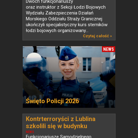
Dwóch funkcjonariuszy
oraz instruktor z Sekcji Łodzi Bojowych
Wydziału Zabezpieczenia Działań
Morskiego Oddziału Straży Granicznej
ukończyli specjalistyczny kurs sterników
łodzi bojowych organizowany...
Czytaj całość »
NEWS
Święto Policji 2026
Kontrterroryści z Lublina
szkolili się w budynku
przeznaczonym do rozbiórki
NEWS
Funkcjonariusze Samodzielnego