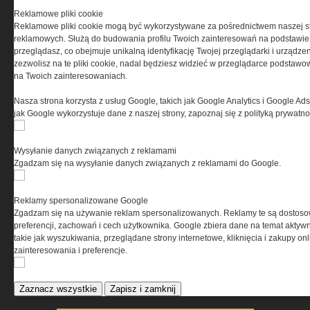
Reklamowe pliki cookie
Reklamowe pliki cookie mogą być wykorzystywane za pośrednictwem naszej s
reklamowych. Służą do budowania profilu Twoich zainteresowań na podstawie i
przeglądasz, co obejmuje unikalną identyfikację Twojej przeglądarki i urządze
ELEKTRO.INFO
zezwolisz na te pliki cookie, nadal będziesz widzieć w przeglądarce podstawow
na Twoich zainteresowaniach.
WAGO 221 - teraz również w
wersji 6 mm²
Nasza strona korzysta z usług Google, takich jak Google Analytics i Google Ads
Dlaczego warto wybrać
jak Google wykorzystuje dane z naszej strony, zapoznaj się z polityką prywatn
ogrzewanie...
Jak wybrać lampy wiszące do
domu?
Wysyłanie danych związanych z reklamami
Zgadzam się na wysyłanie danych związanych z reklamami do Google.
Reklamy spersonalizowane Google
Zgadzam się na używanie reklam spersonalizowanych. Reklamy te są dostos
preferencji, zachowań i cech użytkownika. Google zbiera dane na temat aktywn
takie jak wyszukiwania, przeglądane strony internetowe, kliknięcia i zakupy onl
zainteresowania i preferencje.
Zaznacz wszystkie
Zapisz i zamknij