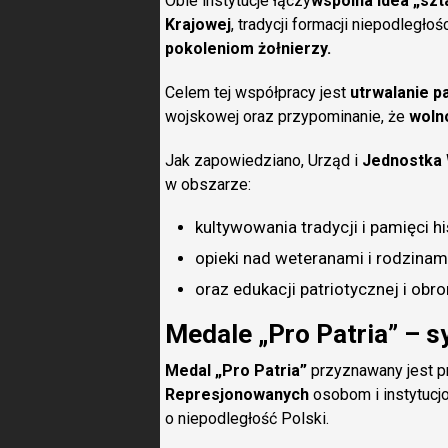
Obie instytucje łączy
wspólna idea „szt
Krajowej
, tradycji formacji niepodległ
pokoleniom żołnierzy.
Celem tej współpracy jest
utrwalanie p
wojskowej oraz przypominanie, że
woln
Jak zapowiedziano, Urząd i
Jednostka
w obszarze:
kultywowania tradycji i pamięci hi
opieki nad weteranami i rodzinami
oraz edukacji patriotycznej i obr
Medale „Pro Patria” – s
Medal „Pro Patria”
przyznawany jest 
Represjonowanych
osobom i instytucj
o niepodległość Polski.