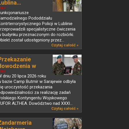
Lublina...
EWS
Funkcjonariusze
Samodzielnego Pododdziału
ontrterrorystycznego Policji w Lublinie
rzeprowadzili specjalistyczne ćwiczenia
w budynku przeznaczonym do rozbiórki.
biekt został udostępniony przez...
Czytaj całość »
Przekazanie
dowodzenia w
PKW...
EWS
 dniu 20 lipca 2026 roku
w bazie Camp Butmir w Sarajewie odbyła
ię uroczystość przekazania
dpowiedzialności za realizację zadań
Polskiego Kontyngentu Wojskowego
EUFOR ALTHEA. Dowództwo nad XXXI...
Czytaj całość »
Żandarmeria