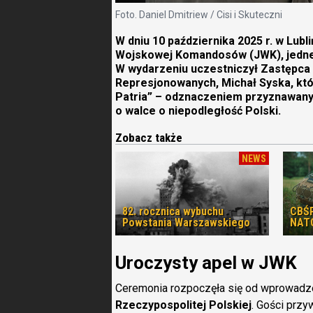
Foto. Daniel Dmitriew / Cisi i Skuteczni
W dniu 10 października 2025 r. w Lubl
Wojskowej Komandosów (JWK), jednej 
W wydarzeniu uczestniczył Zastępca
Represjonowanych, Michał Syska, kt
Patria” – odznaczeniem przyznawany
o walce o niepodległość Polski.
Zobacz także
NEWS
82. rocznica wybuchu
CBŚP
Powstania Warszawskiego
NAT
Uroczysty apel w JWK
Ceremonia rozpoczęła się od wprowadze
Rzeczypospolitej Polskiej
. Gości przy