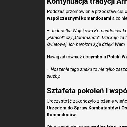
Kontynuacja tradycji Ar
Podczas przemówienia przedstawiciel
współczesnymi komandosami
a żołnie
– Jednostka Wojskowa Komandosów konty
„Parasol” czy „Commando”. Dziękuję za to
światowej. Ich heroizm żyje dzięki Wam 
Nawiązał również do
symbolu Polski W
– Noszenie tego znaku to nie tylko zaszc
służby.
Sztafeta pokoleń i wspó
Uroczystość zakończyło złożenie wień
Urzędem do Spraw Kombatantów i O
Komandosów.