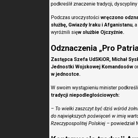
podkreślił znaczenie tradycji, dyscyplin
Podczas uroczystości
wręczono odznac
służbę, Gwiazdy Iraku i Afganistanu
, 
wyróżnili się
w służbie Ojczyźnie.
Odznaczenia „Pro Patria
Zastępca Szefa UdSKiOR, Michał Sys
Jednostki Wojskowej Komandosów
or
w jednostce.
W swoim wystąpieniu minister podkreślił
tradycji niepodległościowych:
– To wielki zaszczyt być dziś wśród żołn
do największych poświęceń w imię warto
Rzeczypospolitej Polskiej –
powiedział M