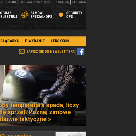
REGULAMIN
POLITYKA PRYWATNOŚCI
REDAKCJA
REKLAMA
OGUJ /
ZAMÓW
SECURITY
REJESTRUJ
SPECIAL-OPS
OPS
EGLĄDARKA
E-WYDANIE
LEKSYKON
ZAPISZ SIĘ DO NEWSLETTERA
Gdy temperatura spada, liczy
się sprzęt. Poznaj zimowe
obuwie taktyczne »