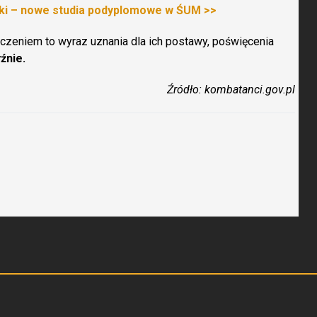
ki – nowe studia podyplomowe w ŚUM >>
zeniem to wyraz uznania dla ich postawy, poświęcenia
źnie.
Źródło: kombatanci.gov.pl