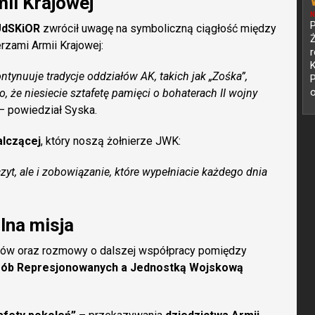
mii Krajowej
N
P
UdSKiOR
zwrócił uwagę na symboliczną ciągłość między
rzami Armii Krajowej:
r
nuuje tradycje oddziałów AK, takich jak „Zośka”,
P
o
, że niesiecie sztafetę pamięci o bohaterach II wojny
–
powiedział Syska.
alczącej
, który noszą żołnierze JWK:
zyt, ale i zobowiązanie, które wypełniacie każdego dnia
lna misja
ców oraz rozmowy o dalszej współpracy pomiędzy
sób Represjonowanych a Jednostką Wojskową