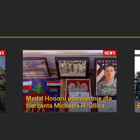
WS
NEWS
Medal Honoru pośmiertnie dla
sierżanta Michaela H. Ollisa