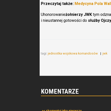
Przeczytaj także:
Medycyna Pola Wal
Uhonorowanie
żołnierzy JWK
tym odznac
i nieustannej gotowości do
służby Ojczy
tagi:
jednostka wojskowa komandosów
jwk
KOMENTARZE
skomentuj jako pierwszy