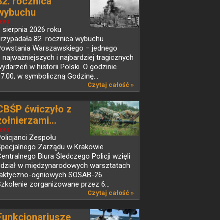
82. rocznica
wybuchu
Powstania...
EWS
 sierpnia 2026 roku
przypadała 82. rocznica wybuchu
Powstania Warszawskiego – jednego
 najważniejszych i najbardziej tragicznych
ydarzeń w historii Polski. O godzinie
7.00, w symboliczną Godzinę...
Czytaj całość »
CBŚP ćwiczyło z
żołnierzami...
EWS
olicjanci Zespołu
Specjalnego Zarządu w Krakowie
entralnego Biura Śledczego Policji wzięli
udział w międzynarodowych warsztatach
taktyczno-ogniowych SOSAB-26.
zkolenie zorganizowane przez 6...
Czytaj całość »
Funkcjonariusze