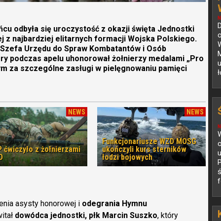
N
ińcu odbyła się uroczystość z okazji święta Jednostki
o
z najbardziej elitarnych formacji Wojska Polskiego.
 Szefa Urzędu do Spraw Kombatantów i Osób
M
óry podczas apelu uhonorował żołnierzy medalami „Pro
u
m za szczególne zasługi w pielęgnowaniu pamięci
ł
NEWS
NEWS
N
W
Funkcjonariusze WZD MOSG
o
 ćwiczyło z żołnierzami
ukończyli kurs sterników
u
O
łodzi bojowych
ś
f
nia asysty honorowej i
odegrania Hymnu
witał
dowódca jednostki, płk Marcin Suszko
, który