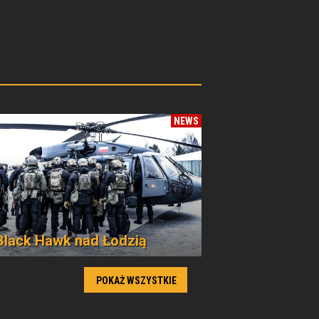
NEWS
Black Hawk nad Łodzią
POKAŻ WSZYSTKIE