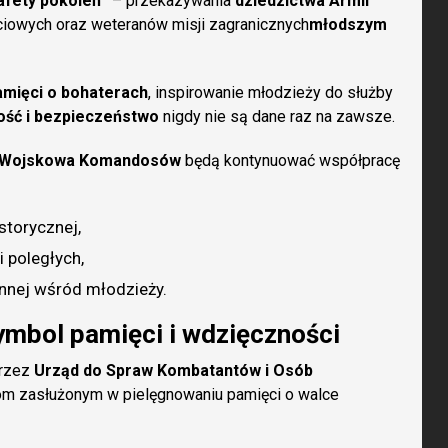
afety pokoleń”
– przekazywania
dziedzictwa Armii
ościowych oraz weteranów misji zagranicznych
młodszym
amięci o bohaterach
, inspirowanie młodzieży do służby
ość i bezpieczeństwo
nigdy nie są dane raz na zawsze.
 Wojskowa Komandosów
będą kontynuować współpracę
storycznej,
 poległych,
onnej wśród młodzieży.
ymbol pamięci i wdzięczności
przez
Urząd do Spraw Kombatantów i Osób
om zasłużonym w pielęgnowaniu pamięci o walce