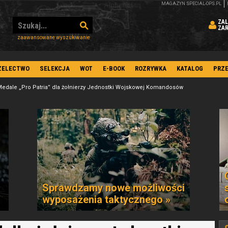
MAGAZYN SPECIAL-OPS.PL
ZAL
ZA
zaawansowane wyszukiwanie
ZELECTWO
SELEKCJA
WOT
E-BOOK
ROZRYWKA
KATALOG
PRZ
edale „Pro Patria” dla żołnierzy Jednostki Wojskowej Komandosów
Sprawdzamy nowe możliwości
wyposażenia taktycznego »