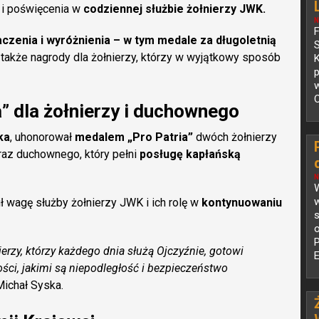
y i poświęcenia w
codziennej służbie żołnierzy JWK.
N
zenia i wyróżnienia – w tym medale za długoletnią
a także nagrody dla żołnierzy, którzy w wyjątkowy sposób
K
p
O
” dla żołnierzy i duchownego
ka
, uhonorował
medalem „Pro Patria”
dwóch żołnierzy
az duchownego, który pełni
posługę kapłańską
N
W
 wagę służby żołnierzy JWK i ich rolę w
kontynuowaniu
s
o
ierzy, którzy każdego dnia służą Ojczyźnie, gotowi
ści, jakimi są niepodległość i bezpieczeństwo
ichał Syska.