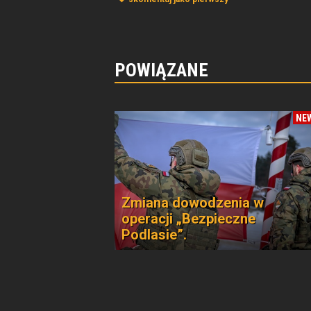
POWIĄZANE
NE
Zmiana dowodzenia w
operacji „Bezpieczne
Podlasie”.