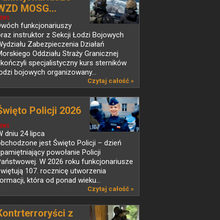
WZD MOSG...
EWS
Dwóch funkcjonariuszy
raz instruktor z Sekcji Łodzi Bojowych
Wydziału Zabezpieczenia Działań
orskiego Oddziału Straży Granicznej
kończyli specjalistyczny kurs sterników
odzi bojowych organizowany...
Czytaj całość »
Święto Policji 2026
EWS
 dniu 24 lipca
bchodzone jest Święto Policji – dzień
pamiętniający powołanie Policji
Państwowej. W 2026 roku funkcjonariusze
więtują 107. rocznicę utworzenia
ormacji, która od ponad wieku...
Czytaj całość »
Kontrterroryści z