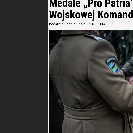
Medale „Pro Patria”
Wojskowej Koman
Redakcja SpecialOps.pl
|
2025-10-14